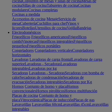
cocina
Conjuntos de mesas y sillas de cocina
Mesas de
cocina
Sillas de cocina
Taburetes de cocina
Cocinas
modulares
Cocinas completas
Cocinas a medida
Accesorios de cocina
Menaje
Servicio de
mesa
Cubertería
Cuchillos para chef
Vinos y
licores
Botellas
Utensilios de cocina
Vajilla
Bandejas
Electrodomésticos
Frigoríficos
Frigoríficos americanos
Frigoríficos
combi
Vinotecas
Frigoríficos integrables
Frigoríficos
pequeños
Frigoríficos portátiles
Congeladores
Congeladores verticales
Congeladores
horizontales
Lavadoras
Lavadoras de carga frontal
Lavadoras de carga
superior
Lavadoras - Secadoras
Lavadoras
integrables
Lavadoras por kg
Secadoras
Lavadoras - Secadoras
Secadoras con bomba de
calor
Secadoras de condensación
Secadoras de
evacuación
Secadoras integrables
Secadoras por Kg
Hornos
Conjunto de horno y placa
Hornos
convencionales
Hornos pirolíticos
Hornos multifunción
Placas de cocina
Conjunto de horno y
placa
Vitrocerámica
Placas de inducción
Placas de gas
Lavavajillas
Lavavajillas 60cm
Lavavajillas 45cm
Lavavajillas
integrables