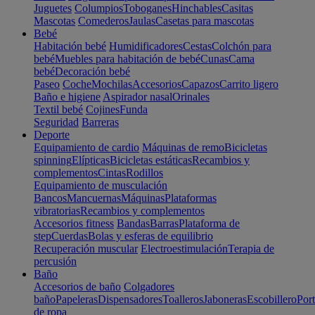
Juguetes
Columpios
Toboganes
Hinchables
Casitas
Mascotas
Comederos
Jaulas
Casetas para mascotas
Bebé
Habitación bebé
Humidificadores
Cestas
Colchón para
bebé
Muebles para habitación de bebé
Cunas
Cama
bebé
Decoración bebé
Paseo
Coche
Mochilas
Accesorios
Capazos
Carrito ligero
Baño e higiene
Aspirador nasal
Orinales
Textil bebé
Cojines
Funda
Seguridad
Barreras
Deporte
Equipamiento de cardio
Máquinas de remo
Bicicletas
spinning
Elípticas
Bicicletas estáticas
Recambios y
complementos
Cintas
Rodillos
Equipamiento de musculación
Bancos
Mancuernas
Máquinas
Plataformas
vibratorias
Recambios y complementos
Accesorios fitness
Bandas
Barras
Plataforma de
step
Cuerdas
Bolas y esferas de equilibrio
Recuperación muscular
Electroestimulación
Terapia de
percusión
Baño
Accesorios de baño
Colgadores
baño
Papeleras
Dispensadores
Toalleros
Jaboneras
Escobillero
Port
de ropa