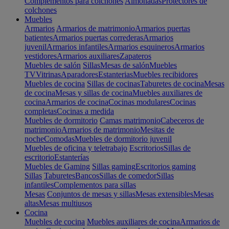
Complementos para colchones
Almohadas
Protectores de
colchones
Muebles
Armarios
Armarios de matrimonio
Armarios puertas
batientes
Armarios puertas correderas
Armarios
juvenil
Armarios infantiles
Armarios esquineros
Armarios
vestidores
Armarios auxiliares
Zapateros
Muebles de salón
Sillas
Mesas de salón
Muebles
TV
Vitrinas
Aparadores
Estanterias
Muebles recibidores
Muebles de cocina
Sillas de cocinas
Taburetes de cocina
Mesas
de cocina
Mesas y sillas de cocina
Muebles auxiliares de
cocina
Armarios de cocina
Cocinas modulares
Cocinas
completas
Cocinas a medida
Muebles de dormitorio
Camas matrimonio
Cabeceros de
matrimonio
Armarios de matrimonio
Mesitas de
noche
Comodas
Muebles de dormitorio juvenil
Muebles de oficina y teletrabajo
Escritorios
Sillas de
escritorio
Estanterías
Muebles de Gaming
Sillas gaming
Escritorios gaming
Sillas
Taburetes
Bancos
Sillas de comedor
Sillas
infantiles
Complementos para sillas
Mesas
Conjuntos de mesas y sillas
Mesas extensibles
Mesas
altas
Mesas multiusos
Cocina
Muebles de cocina
Muebles auxiliares de cocina
Armarios de