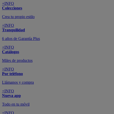
+INFO
Colecciones
Crea tu propio estilo
+INFO
Tranquilidad
6 años de Garantía Plus
+INFO
Catálogos
Miles de productos
+INFO
Por teléfono
Llámanos y compra
+INFO
Nueva app
Todo en tu móvil
+INFO