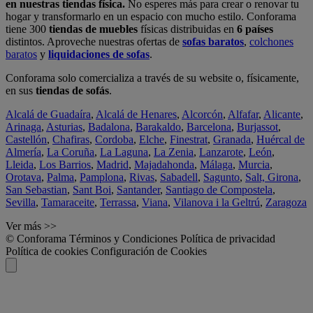
en nuestras tiendas física.
No esperes más para crear o renovar tu
hogar y transformarlo en un espacio con mucho estilo. Conforama
tiene 300
tiendas de muebles
físicas distribuidas en
6 países
distintos. Aproveche nuestras ofertas de
sofas baratos
,
colchones
baratos
y
liquidaciones de sofas
.
Conforama solo comercializa a través de su website o, físicamente,
en sus
tiendas de sofás
.
Alcalá de Guadaíra
,
Alcalá de Henares
,
Alcorcón
,
Alfafar
,
Alicante
,
Arinaga
,
Asturias
,
Badalona
,
Barakaldo
,
Barcelona
,
Burjassot
,
Castellón
,
Chafiras
,
Cordoba
,
Elche
,
Finestrat
,
Granada
,
Huércal de
Almería
,
La Coruña
,
La Laguna
,
La Zenia
,
Lanzarote
,
León
,
Lleida
,
Los Barrios
,
Madrid
,
Majadahonda
,
Málaga
,
Murcia
,
Orotava
,
Palma
,
Pamplona
,
Rivas
,
Sabadell
,
Sagunto
,
Salt, Girona
,
San Sebastian
,
Sant Boi
,
Santander
,
Santiago de Compostela
,
Sevilla
,
Tamaraceite
,
Terrassa
,
Viana
,
Vilanova i la Geltrú
,
Zaragoza
Ver más >>
© Conforama
Términos y Condiciones
Política de privacidad
Política de cookies
Configuración de Cookies