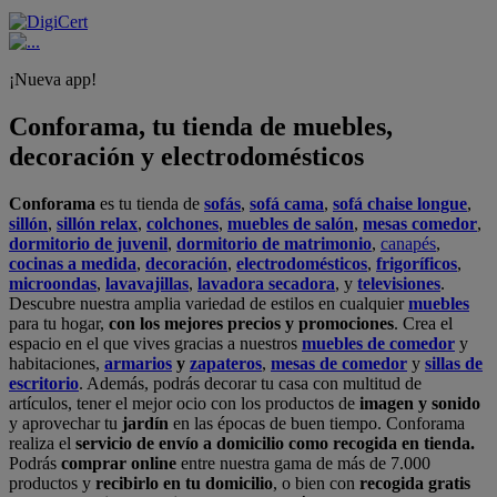
¡Nueva app!
Conforama, tu tienda de muebles,
decoración y electrodomésticos
Conforama
es tu tienda de
sofás
,
sofá cama
,
sofá chaise longue
,
sillón
,
sillón relax
,
colchones
,
muebles de salón
,
mesas comedor
,
dormitorio de juvenil
,
dormitorio de matrimonio
,
canapés
,
cocinas a medida
,
decoración
,
electrodomésticos
,
frigoríficos
,
microondas
,
lavavajillas
,
lavadora secadora
, y
televisiones
.
Descubre nuestra amplia variedad de estilos en cualquier
muebles
para tu hogar,
con los mejores precios y promociones
. Crea el
espacio en el que vives gracias a nuestros
muebles de comedor
y
habitaciones,
armarios
y
zapateros
,
mesas de comedor
y
sillas de
escritorio
. Además, podrás decorar tu casa con multitud de
artículos, tener el mejor ocio con los productos de
imagen y sonido
y aprovechar tu
jardín
en las épocas de buen tiempo. Conforama
realiza el
servicio de envío a domicilio como recogida en tienda.
Podrás
comprar online
entre nuestra gama de más de 7.000
productos y
recibirlo en tu domicilio
, o bien con
recogida gratis