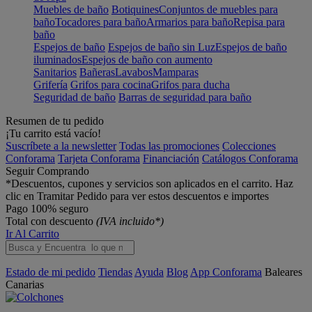
Muebles de baño
Botiquines
Conjuntos de muebles para
baño
Tocadores para baño
Armarios para baño
Repisa para
baño
Espejos de baño
Espejos de baño sin Luz
Espejos de baño
iluminados
Espejos de baño con aumento
Sanitarios
Bañeras
Lavabos
Mamparas
Grifería
Grifos para cocina
Grifos para ducha
Seguridad de baño
Barras de seguridad para baño
Resumen de tu pedido
¡Tu carrito está vacío!
Suscríbete a la newsletter
Todas las promociones
Colecciones
Conforama
Tarjeta Conforama
Financiación
Catálogos Conforama
Seguir Comprando
*Descuentos, cupones y servicios son aplicados en el carrito. Haz
clic en Tramitar Pedido para ver estos descuentos e importes
Pago 100% seguro
Total con descuento
(IVA incluido*)
Ir Al Carrito
Estado de mi pedido
Tiendas
Ayuda
Blog
App Conforama
Baleares
Canarias