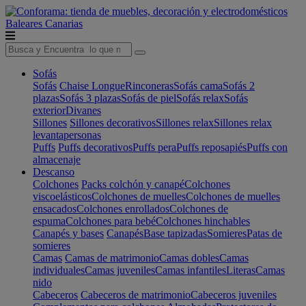
Baleares
Canarias
Sofás
Sofás
Chaise Longue
Rinconeras
Sofás cama
Sofás 2
plazas
Sofás 3 plazas
Sofás de piel
Sofás relax
Sofás
exterior
Divanes
Sillones
Sillones decorativos
Sillones relax
Sillones relax
levantapersonas
Puffs
Puffs decorativos
Puffs pera
Puffs reposapiés
Puffs con
almacenaje
Descanso
Colchones
Packs colchón y canapé
Colchones
viscoelásticos
Colchones de muelles
Colchones de muelles
ensacados
Colchones enrollados
Colchones de
espuma
Colchones para bebé
Colchones hinchables
Canapés y bases
Canapés
Base tapizadas
Somieres
Patas de
somieres
Camas
Camas de matrimonio
Camas dobles
Camas
individuales
Camas juveniles
Camas infantiles
Literas
Camas
nido
Cabeceros
Cabeceros de matrimonio
Cabeceros juveniles