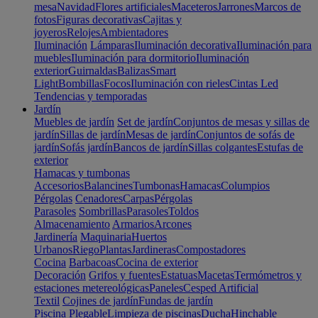
mesa
Navidad
Flores artificiales
Maceteros
Jarrones
Marcos de
fotos
Figuras decorativas
Cajitas y
joyeros
Relojes
Ambientadores
Iluminación
Lámparas
Iluminación decorativa
Iluminación para
muebles
Iluminación para dormitorio
Iluminación
exterior
Guirnaldas
Balizas
Smart
Light
Bombillas
Focos
Iluminación con rieles
Cintas Led
Tendencias y temporadas
Jardín
Muebles de jardín
Set de jardín
Conjuntos de mesas y sillas de
jardín
Sillas de jardín
Mesas de jardín
Conjuntos de sofás de
jardín
Sofás jardín
Bancos de jardín
Sillas colgantes
Estufas de
exterior
Hamacas y tumbonas
Accesorios
Balancines
Tumbonas
Hamacas
Columpios
Pérgolas
Cenadores
Carpas
Pérgolas
Parasoles
Sombrillas
Parasoles
Toldos
Almacenamiento
Armarios
Arcones
Jardinería
Maquinaria
Huertos
Urbanos
Riego
Plantas
Jardineras
Compostadores
Cocina
Barbacoas
Cocina de exterior
Decoración
Grifos y fuentes
Estatuas
Macetas
Termómetros y
estaciones metereológicas
Paneles
Cesped Artificial
Textil
Cojines de jardín
Fundas de jardín
Piscina
Plegable
Limpieza de piscinas
Ducha
Hinchable