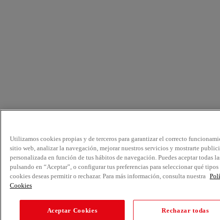
Utilizamos cookies propias y de terceros para garantizar el correcto funcionami
sitio web, analizar la navegación, mejorar nuestros servicios y mostrarte public
personalizada en función de tus hábitos de navegación. Puedes aceptar todas la
pulsando en “Aceptar”, o configurar tus preferencias para seleccionar qué tipos
cookies deseas permitir o rechazar. Para más información, consulta nuestra
Pol
Cookies
Aceptar Cookies
Rechazar todas