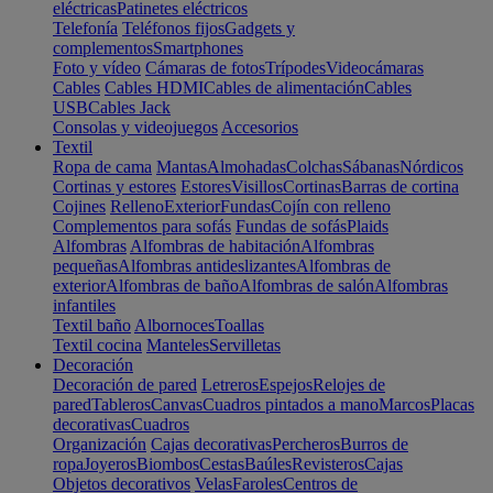
eléctricas
Patinetes eléctricos
Telefonía
Teléfonos fijos
Gadgets y
complementos
Smartphones
Foto y vídeo
Cámaras de fotos
Trípodes
Videocámaras
Cables
Cables HDMI
Cables de alimentación
Cables
USB
Cables Jack
Consolas y videojuegos
Accesorios
Textil
Ropa de cama
Mantas
Almohadas
Colchas
Sábanas
Nórdicos
Cortinas y estores
Estores
Visillos
Cortinas
Barras de cortina
Cojines
Relleno
Exterior
Fundas
Cojín con relleno
Complementos para sofás
Fundas de sofás
Plaids
Alfombras
Alfombras de habitación
Alfombras
pequeñas
Alfombras antideslizantes
Alfombras de
exterior
Alfombras de baño
Alfombras de salón
Alfombras
infantiles
Textil baño
Albornoces
Toallas
Textil cocina
Manteles
Servilletas
Decoración
Decoración de pared
Letreros
Espejos
Relojes de
pared
Tableros
Canvas
Cuadros pintados a mano
Marcos
Placas
decorativas
Cuadros
Organización
Cajas decorativas
Percheros
Burros de
ropa
Joyeros
Biombos
Cestas
Baúles
Revisteros
Cajas
Objetos decorativos
Velas
Faroles
Centros de