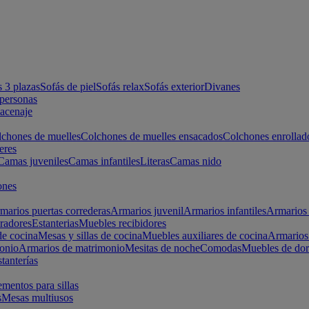
s 3 plazas
Sofás de piel
Sofás relax
Sofás exterior
Divanes
apersonas
macenaje
chones de muelles
Colchones de muelles ensacados
Colchones enrollad
eres
Camas juveniles
Camas infantiles
Literas
Camas nido
ones
marios puertas correderas
Armarios juvenil
Armarios infantiles
Armarios 
radores
Estanterias
Muebles recibidores
e cocina
Mesas y sillas de cocina
Muebles auxiliares de cocina
Armarios
onio
Armarios de matrimonio
Mesitas de noche
Comodas
Muebles de dor
tanterías
entos para sillas
s
Mesas multiusos