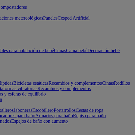
ompostadores
aciones metereológicas
Paneles
Cesped Artificial
les para habitación de bebé
Cunas
Cama bebé
Decoración bebé
lípticas
Bicicletas estáticas
Recambios y complementos
Cintas
Rodillos
taformas vibratorias
Recambios y complementos
s y esferas de equilibrio
ón
alleros
Jaboneras
Escobillero
Portarrollos
Cestas de ropa
cadores para baño
Armarios para baño
Repisa para baño
inados
Espejos de baño con aumento