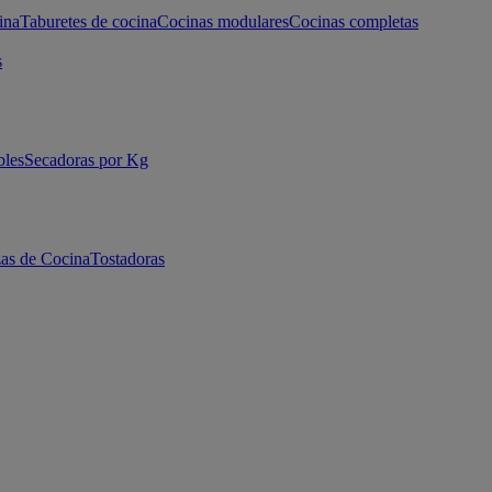
ina
Taburetes de cocina
Cocinas modulares
Cocinas completas
s
bles
Secadoras por Kg
as de Cocina
Tostadoras