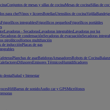
cina
Conjuntos de mesas y sillas de cocina
Mesas de cocina
Sillas de coc
los para chef
Vinos y licores
Botellas
Utensilios de cocina
Vajilla
Bandeja
s
Frigoríficos integrables
Frigoríficos pequeños
Frigoríficos portátiles
es
ior
Lavadoras - Secadoras
Lavadoras integrables
Lavadoras por kg
r
Secadoras de condensación
Secadoras de evacuación
Secadoras integra
s pirolíticos
Hornos multifunción
s de inducción
Placas de gas
ntegrables
afeteras
Planchas de asar
Batidoras
Amasadores
Robots de Cocina
Balanz
alefactores
Difusores
Emisores Térmicos
Humidificadores
o dental
Salud y bienestar
voces
Hifi
Barras de sonido
Audio car y GPS
Micrófonos
presoras