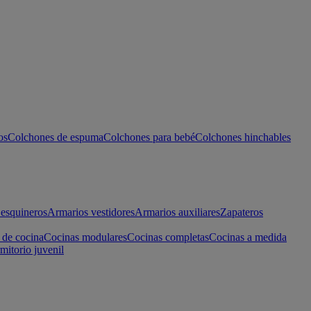
os
Colchones de espuma
Colchones para bebé
Colchones hinchables
esquineros
Armarios vestidores
Armarios auxiliares
Zapateros
 de cocina
Cocinas modulares
Cocinas completas
Cocinas a medida
mitorio juvenil