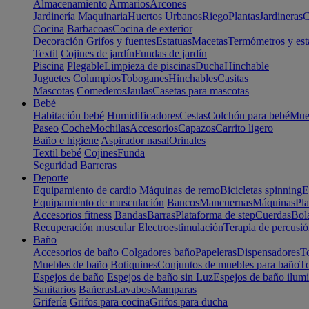
Almacenamiento
Armarios
Arcones
Jardinería
Maquinaria
Huertos Urbanos
Riego
Plantas
Jardineras
C
Cocina
Barbacoas
Cocina de exterior
Decoración
Grifos y fuentes
Estatuas
Macetas
Termómetros y est
Textil
Cojines de jardín
Fundas de jardín
Piscina
Plegable
Limpieza de piscinas
Ducha
Hinchable
Juguetes
Columpios
Toboganes
Hinchables
Casitas
Mascotas
Comederos
Jaulas
Casetas para mascotas
Bebé
Habitación bebé
Humidificadores
Cestas
Colchón para bebé
Mueb
Paseo
Coche
Mochilas
Accesorios
Capazos
Carrito ligero
Baño e higiene
Aspirador nasal
Orinales
Textil bebé
Cojines
Funda
Seguridad
Barreras
Deporte
Equipamiento de cardio
Máquinas de remo
Bicicletas spinning
E
Equipamiento de musculación
Bancos
Mancuernas
Máquinas
Pla
Accesorios fitness
Bandas
Barras
Plataforma de step
Cuerdas
Bola
Recuperación muscular
Electroestimulación
Terapia de percusi
Baño
Accesorios de baño
Colgadores baño
Papeleras
Dispensadores
To
Muebles de baño
Botiquines
Conjuntos de muebles para baño
To
Espejos de baño
Espejos de baño sin Luz
Espejos de baño ilum
Sanitarios
Bañeras
Lavabos
Mamparas
Grifería
Grifos para cocina
Grifos para ducha