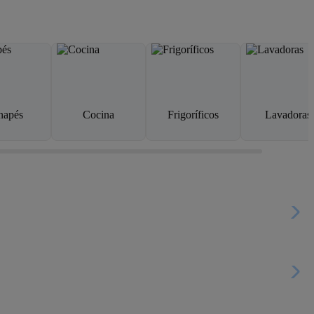
napés
Cocina
Frigoríficos
Lavadoras