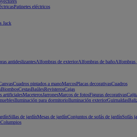
oyectores
éctricas
Patinetes eléctricos
s Jack
ras antideslizantes
Alfombras de exterior
Alfombras de baño
Alfombras 
Canvas
Cuadros pintados a mano
Marcos
Placas decorativas
Cuadros
s
Biombos
Cestas
Baúles
Revisteros
Cajas
s artificiales
Maceteros
Jarrones
Marcos de fotos
Figuras decorativas
Cajit
muebles
Iluminación para dormitorio
Iluminación exterior
Guirnaldas
Bali
ardín
Sillas de jardín
Mesas de jardín
Conjuntos de sofás de jardín
Sofás j
s
Columpios