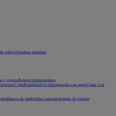
de salón
Alfombras infantiles
as y joyeros
Relojes
Ambientadores
zas
Smart Light
Bombillas
Focos
Iluminación con rieles
Cintas Led
ardín
Bancos de jardín
Sillas colgantes
Estufas de exterior