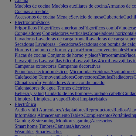
Cocina
Muebles de cocina
Muebles auxiliares de cocina
Armarios de co
Cocinas a medida
Accesorios de cocina
Menaje
Servicio de mesa
Cubertería
Cuchil
Electrodomésticos
Frigoríficos
Frigoríficos americanos
Frigoríficos combi
Vinoteca
Congeladores
Congeladores verticales
Congeladores horizontal
Lavadoras
Lavadoras de carga frontal
Lavadoras de carga super
Secadoras
Lavadoras - Secadoras
Secadoras con bomba de calo
Hornos
Conjunto de horno y placa
Hornos convencionales
Horno
Placas de cocina
Conjunto de horno y placa
Vitrocerámica
Placa
Lavavajillas
Lavavajillas 60cm
Lavavajillas 45cm
Lavavajillas i
Campanas extractoras
Campanas decorativas
Pequeños electrodomésticos
Microondas
Freidoras
Aspiradores
C
Calefacción
Termoventiladores
Convectores
Estufas
Radiadores
C
Climatización
Ventiladores
Aire acondicionado
Calentadores de agua
Termos eléctricos
Belleza y salud
Cuidado de los hombres
Cuidado cabello
Cuidad
Limpieza
Limpieza a vapor
Robot limpiacristales
Electrónica
Audio y hifi
Auriculares
Adaptadores
Reproductores
Radios
Alta
Informática
Almacenamiento
Tablets
Complementos
Portátiles
Im
Gaming & streaming
Monitores gaming
Accesorios
Smart home
Timbres
Cámaras
Altavoces
Wearables
Smartwatches