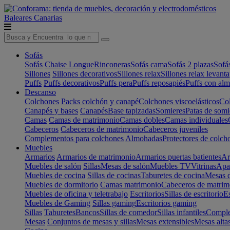
Baleares
Canarias
Sofás
Sofás
Chaise Longue
Rinconeras
Sofás cama
Sofás 2 plazas
Sofá
Sillones
Sillones decorativos
Sillones relax
Sillones relax levant
Puffs
Puffs decorativos
Puffs pera
Puffs reposapiés
Puffs con al
Descanso
Colchones
Packs colchón y canapé
Colchones viscoelásticos
Col
Canapés y bases
Canapés
Base tapizadas
Somieres
Patas de somi
Camas
Camas de matrimonio
Camas dobles
Camas individuales
Cabeceros
Cabeceros de matrimonio
Cabeceros juveniles
Complementos para colchones
Almohadas
Protectores de colch
Muebles
Armarios
Armarios de matrimonio
Armarios puertas batientes
Ar
Muebles de salón
Sillas
Mesas de salón
Muebles TV
Vitrinas
Apa
Muebles de cocina
Sillas de cocinas
Taburetes de cocina
Mesas d
Muebles de dormitorio
Camas matrimonio
Cabeceros de matrim
Muebles de oficina y teletrabajo
Escritorios
Sillas de escritorio
Es
Muebles de Gaming
Sillas gaming
Escritorios gaming
Sillas
Taburetes
Bancos
Sillas de comedor
Sillas infantiles
Complem
Mesas
Conjuntos de mesas y sillas
Mesas extensibles
Mesas alta