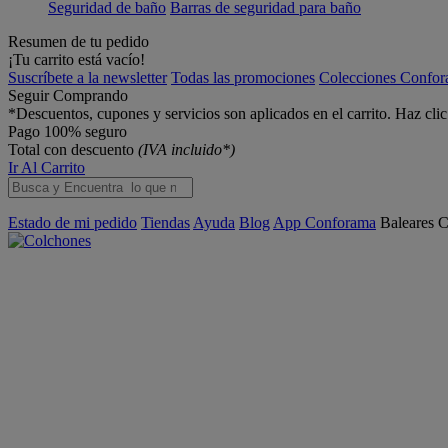
Seguridad de baño
Barras de seguridad para baño
Resumen de tu pedido
¡Tu carrito está vacío!
Suscríbete a la newsletter
Todas las promociones
Colecciones Confo
Seguir Comprando
*Descuentos, cupones y servicios son aplicados en el carrito. Haz cli
Pago 100% seguro
Total con descuento
(IVA incluido*)
Ir Al Carrito
Estado de mi pedido
Tiendas
Ayuda
Blog
App Conforama
Baleares
C