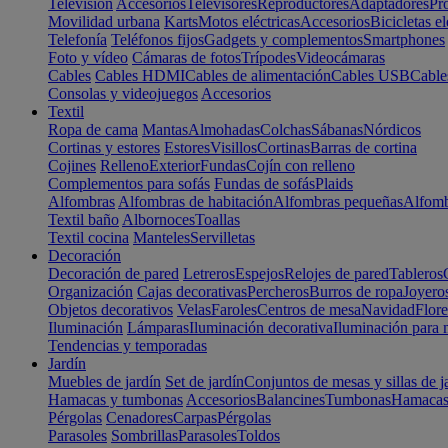
Televisión
Accesorios
Televisores
Reproductores
Adaptadores
Pr
Movilidad urbana
Karts
Motos eléctricas
Accesorios
Bicicletas el
Telefonía
Teléfonos fijos
Gadgets y complementos
Smartphones
Foto y vídeo
Cámaras de fotos
Trípodes
Videocámaras
Cables
Cables HDMI
Cables de alimentación
Cables USB
Cable
Consolas y videojuegos
Accesorios
Textil
Ropa de cama
Mantas
Almohadas
Colchas
Sábanas
Nórdicos
Cortinas y estores
Estores
Visillos
Cortinas
Barras de cortina
Cojines
Relleno
Exterior
Fundas
Cojín con relleno
Complementos para sofás
Fundas de sofás
Plaids
Alfombras
Alfombras de habitación
Alfombras pequeñas
Alfomb
Textil baño
Albornoces
Toallas
Textil cocina
Manteles
Servilletas
Decoración
Decoración de pared
Letreros
Espejos
Relojes de pared
Tableros
Organización
Cajas decorativas
Percheros
Burros de ropa
Joyero
Objetos decorativos
Velas
Faroles
Centros de mesa
Navidad
Flore
Iluminación
Lámparas
Iluminación decorativa
Iluminación para 
Tendencias y temporadas
Jardín
Muebles de jardín
Set de jardín
Conjuntos de mesas y sillas de j
Hamacas y tumbonas
Accesorios
Balancines
Tumbonas
Hamaca
Pérgolas
Cenadores
Carpas
Pérgolas
Parasoles
Sombrillas
Parasoles
Toldos