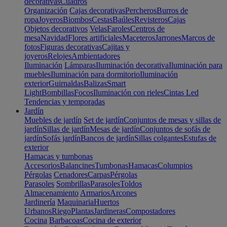
decorativas
Cuadros
Organización
Cajas decorativas
Percheros
Burros de
ropa
Joyeros
Biombos
Cestas
Baúles
Revisteros
Cajas
Objetos decorativos
Velas
Faroles
Centros de
mesa
Navidad
Flores artificiales
Maceteros
Jarrones
Marcos de
fotos
Figuras decorativas
Cajitas y
joyeros
Relojes
Ambientadores
Iluminación
Lámparas
Iluminación decorativa
Iluminación para
muebles
Iluminación para dormitorio
Iluminación
exterior
Guirnaldas
Balizas
Smart
Light
Bombillas
Focos
Iluminación con rieles
Cintas Led
Tendencias y temporadas
Jardín
Muebles de jardín
Set de jardín
Conjuntos de mesas y sillas de
jardín
Sillas de jardín
Mesas de jardín
Conjuntos de sofás de
jardín
Sofás jardín
Bancos de jardín
Sillas colgantes
Estufas de
exterior
Hamacas y tumbonas
Accesorios
Balancines
Tumbonas
Hamacas
Columpios
Pérgolas
Cenadores
Carpas
Pérgolas
Parasoles
Sombrillas
Parasoles
Toldos
Almacenamiento
Armarios
Arcones
Jardinería
Maquinaria
Huertos
Urbanos
Riego
Plantas
Jardineras
Compostadores
Cocina
Barbacoas
Cocina de exterior