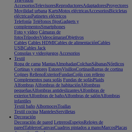
Televisión
Accesorios
Televisores
Reproductores
Adaptadores
Proyectores
Movilidad urbana
Karts
Motos eléctricas
Accesorios
Bicicletas
eléctricas
Patinetes eléctricos
Telefonía
Teléfonos fijos
Gadgets y
complementos
Smartphones
Foto y vídeo
Cámaras de
fotos
Trípodes
Videocámaras
Objetivos
Cables
Cables HDMI
Cables de alimentación
Cables
USB
Cables Jack
Consolas y videojuegos
Accesorios
Textil
Ropa de cama
Mantas
Almohadas
Colchas
Sábanas
Nórdicos
Cortinas y estores
Estores
Visillos
Cortinas
Barras de cortina
Cojines
Relleno
Exterior
Fundas
Cojín con relleno
Complementos para sofás
Fundas de sofás
Plaids
Alfombras
Alfombras de habitación
Alfombras
pequeñas
Alfombras antideslizantes
Alfombras de
exterior
Alfombras de baño
Alfombras de salón
Alfombras
infantiles
Textil baño
Albornoces
Toallas
Textil cocina
Manteles
Servilletas
Decoración
Decoración de pared
Letreros
Espejos
Relojes de
pared
Tableros
Canvas
Cuadros pintados a mano
Marcos
Placas