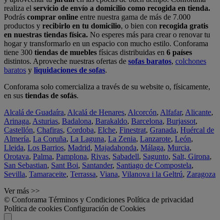
realiza el
servicio de envío a domicilio como recogida en tienda.
Podrás
comprar online
entre nuestra gama de más de 7.000
productos y
recibirlo en tu domicilio
, o bien con
recogida gratis
en nuestras tiendas física.
No esperes más para crear o renovar tu
hogar y transformarlo en un espacio con mucho estilo. Conforama
tiene 300
tiendas de muebles
físicas distribuidas en
6 países
distintos. Aproveche nuestras ofertas de
sofas baratos
,
colchones
baratos
y
liquidaciones de sofas
.
Conforama solo comercializa a través de su website o, físicamente,
en sus
tiendas de sofás
.
Alcalá de Guadaíra
,
Alcalá de Henares
,
Alcorcón
,
Alfafar
,
Alicante
,
Arinaga
,
Asturias
,
Badalona
,
Barakaldo
,
Barcelona
,
Burjassot
,
Castellón
,
Chafiras
,
Cordoba
,
Elche
,
Finestrat
,
Granada
,
Huércal de
Almería
,
La Coruña
,
La Laguna
,
La Zenia
,
Lanzarote
,
León
,
Lleida
,
Los Barrios
,
Madrid
,
Majadahonda
,
Málaga
,
Murcia
,
Orotava
,
Palma
,
Pamplona
,
Rivas
,
Sabadell
,
Sagunto
,
Salt, Girona
,
San Sebastian
,
Sant Boi
,
Santander
,
Santiago de Compostela
,
Sevilla
,
Tamaraceite
,
Terrassa
,
Viana
,
Vilanova i la Geltrú
,
Zaragoza
Ver más >>
© Conforama
Términos y Condiciones
Política de privacidad
Política de cookies
Configuración de Cookies