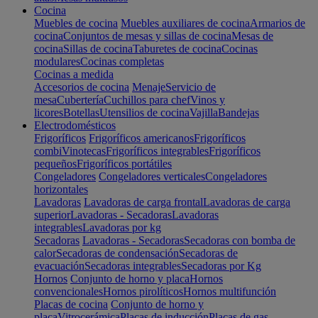
Cocina
Muebles de cocina
Muebles auxiliares de cocina
Armarios de
cocina
Conjuntos de mesas y sillas de cocina
Mesas de
cocina
Sillas de cocina
Taburetes de cocina
Cocinas
modulares
Cocinas completas
Cocinas a medida
Accesorios de cocina
Menaje
Servicio de
mesa
Cubertería
Cuchillos para chef
Vinos y
licores
Botellas
Utensilios de cocina
Vajilla
Bandejas
Electrodomésticos
Frigoríficos
Frigoríficos americanos
Frigoríficos
combi
Vinotecas
Frigoríficos integrables
Frigoríficos
pequeños
Frigoríficos portátiles
Congeladores
Congeladores verticales
Congeladores
horizontales
Lavadoras
Lavadoras de carga frontal
Lavadoras de carga
superior
Lavadoras - Secadoras
Lavadoras
integrables
Lavadoras por kg
Secadoras
Lavadoras - Secadoras
Secadoras con bomba de
calor
Secadoras de condensación
Secadoras de
evacuación
Secadoras integrables
Secadoras por Kg
Hornos
Conjunto de horno y placa
Hornos
convencionales
Hornos pirolíticos
Hornos multifunción
Placas de cocina
Conjunto de horno y
placa
Vitrocerámica
Placas de inducción
Placas de gas