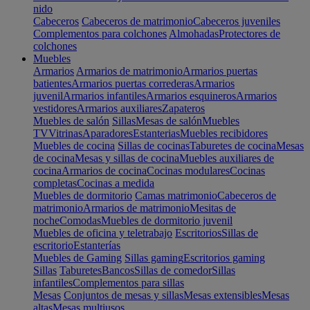
nido
Cabeceros
Cabeceros de matrimonio
Cabeceros juveniles
Complementos para colchones
Almohadas
Protectores de
colchones
Muebles
Armarios
Armarios de matrimonio
Armarios puertas
batientes
Armarios puertas correderas
Armarios
juvenil
Armarios infantiles
Armarios esquineros
Armarios
vestidores
Armarios auxiliares
Zapateros
Muebles de salón
Sillas
Mesas de salón
Muebles
TV
Vitrinas
Aparadores
Estanterias
Muebles recibidores
Muebles de cocina
Sillas de cocinas
Taburetes de cocina
Mesas
de cocina
Mesas y sillas de cocina
Muebles auxiliares de
cocina
Armarios de cocina
Cocinas modulares
Cocinas
completas
Cocinas a medida
Muebles de dormitorio
Camas matrimonio
Cabeceros de
matrimonio
Armarios de matrimonio
Mesitas de
noche
Comodas
Muebles de dormitorio juvenil
Muebles de oficina y teletrabajo
Escritorios
Sillas de
escritorio
Estanterías
Muebles de Gaming
Sillas gaming
Escritorios gaming
Sillas
Taburetes
Bancos
Sillas de comedor
Sillas
infantiles
Complementos para sillas
Mesas
Conjuntos de mesas y sillas
Mesas extensibles
Mesas
altas
Mesas multiusos