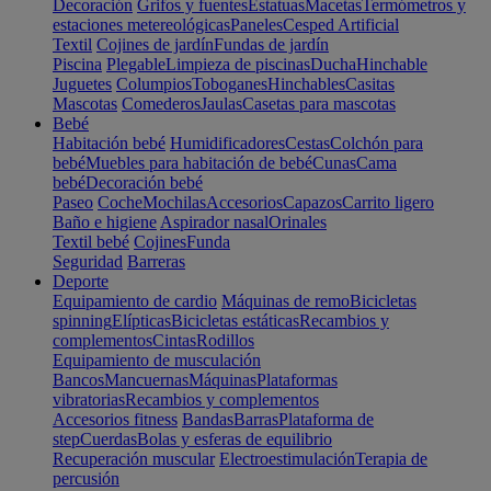
Decoración
Grifos y fuentes
Estatuas
Macetas
Termómetros y
estaciones metereológicas
Paneles
Cesped Artificial
Textil
Cojines de jardín
Fundas de jardín
Piscina
Plegable
Limpieza de piscinas
Ducha
Hinchable
Juguetes
Columpios
Toboganes
Hinchables
Casitas
Mascotas
Comederos
Jaulas
Casetas para mascotas
Bebé
Habitación bebé
Humidificadores
Cestas
Colchón para
bebé
Muebles para habitación de bebé
Cunas
Cama
bebé
Decoración bebé
Paseo
Coche
Mochilas
Accesorios
Capazos
Carrito ligero
Baño e higiene
Aspirador nasal
Orinales
Textil bebé
Cojines
Funda
Seguridad
Barreras
Deporte
Equipamiento de cardio
Máquinas de remo
Bicicletas
spinning
Elípticas
Bicicletas estáticas
Recambios y
complementos
Cintas
Rodillos
Equipamiento de musculación
Bancos
Mancuernas
Máquinas
Plataformas
vibratorias
Recambios y complementos
Accesorios fitness
Bandas
Barras
Plataforma de
step
Cuerdas
Bolas y esferas de equilibrio
Recuperación muscular
Electroestimulación
Terapia de
percusión