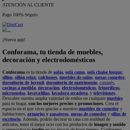
ATENCIÓN AL CLIENTE
Pago 100% Seguro
¡Nueva app!
Conforama, tu tienda de muebles,
decoración y electrodomésticos
Conforama
es tu tienda de
sofás
,
sofá cama
,
sofá chaise longue
,
sillón
,
sillón relax
,
colchones
,
muebles de salón
,
mesas comedor
,
dormitorio de juvenil
,
dormitorio de matrimonio
,
canapés
,
cocinas a medida
,
decoración
,
electrodomésticos
,
frigoríficos
,
microondas
,
lavavajillas
,
lavadora secadora
, y
televisiones
.
Descubre nuestra amplia variedad de estilos en cualquier
muebles
para tu hogar,
con los mejores precios y promociones
. Crea el
espacio en el que vives gracias a nuestros
muebles de comedor
y
habitaciones,
armarios
y
zapateros
,
mesas de comedor
y
sillas de
escritorio
. Además, podrás decorar tu casa con multitud de
artículos, tener el mejor ocio con los productos de
imagen y sonido
y aprovechar tu
jardín
en las épocas de buen tiempo. Conforama