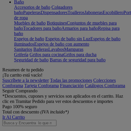
Baño
Accesorios de baño
Colgadores
baño
Papeleras
Dispensadores
Toalleros
Jaboneras
Escobillero
Port
de ropa
Muebles de baño
Botiquines
Conjuntos de muebles para
baño
Tocadores para baño
Armarios para baño
Repisa para
baño
Espejos de baño
Espejos de baño sin Luz
Espejos de baño
iluminados
Espejos de baño con aumento
Sanitarios
Bañeras
Lavabos
Mamparas
Grifería
Grifos para cocina
Grifos para ducha
Seguridad de baño
Barras de seguridad para baño
Resumen de tu pedido
¡Tu carrito está vacío!
Suscríbete a la newsletter
Todas las promociones
Colecciones
Conforama
Tarjeta Conforama
Financiación
Catálogos Conforama
Seguir Comprando
*Descuentos, cupones y servicios son aplicados en el carrito. Haz
clic en Tramitar Pedido para ver estos descuentos e importes
Pago 100% seguro
Total con descuento
(IVA incluido*)
Ir Al Carrito