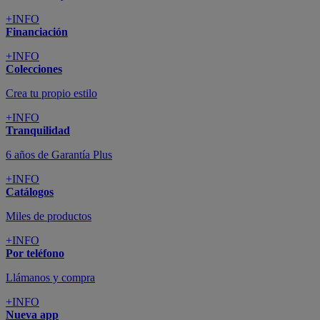
+INFO
Financiación
+INFO
Colecciones
Crea tu propio estilo
+INFO
Tranquilidad
6 años de Garantía Plus
+INFO
Catálogos
Miles de productos
+INFO
Por teléfono
Llámanos y compra
+INFO
Nueva app