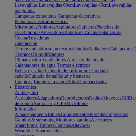
Lavavajillas
Lavavajillas 60cm
Lavavajillas 45cm
Lavavajillas
integrables
Campanas extractoras
Campanas decorativas
Pequeños electrodomésticos
Microondas
Freidoras
Aspiradores
Cafeteras
Planchas de
asar
Batidoras
Amasadores
Robots de Cocina
Balanzas de
Cocina
Tostadoras
Calefacción
Termoventiladores
Convectores
Estufas
Radiadores
Calefactores
D
Térmicos
Humidificadores
Climatización
Ventiladores
Aire acondicionado
Calentadores de agua
Termos eléctricos
Belleza y salud
Cuidado de los hombres
Cuidado
cabello
Cuidado dental
Salud y bienestar
Limpieza
Limpieza a vapor
Robot limpiacristales
Electrónica
Audio y hifi
Auriculares
Adaptadores
Reproductores
Radios
Altavoces
Hifi
Bar
de sonido
Audio car y GPS
Micrófonos
Informática
Almacenamiento
Tablets
Complementos
Portátiles
Impresoras
Gaming & streaming
Monitores gaming
Accesorios
Smart home
Timbres
Cámaras
Altavoces
Wearables
Smartwatches