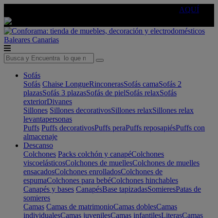
🔵Cambia tu electro con
-10% EXTRA
de descuento ☑️
AQUÍ
Baleares
Canarias
Sofás
Sofás
Chaise Longue
Rinconeras
Sofás cama
Sofás 2
plazas
Sofás 3 plazas
Sofás de piel
Sofás relax
Sofás
exterior
Divanes
Sillones
Sillones decorativos
Sillones relax
Sillones relax
levantapersonas
Puffs
Puffs decorativos
Puffs pera
Puffs reposapiés
Puffs con
almacenaje
Descanso
Colchones
Packs colchón y canapé
Colchones
viscoelásticos
Colchones de muelles
Colchones de muelles
ensacados
Colchones enrollados
Colchones de
espuma
Colchones para bebé
Colchones hinchables
Canapés y bases
Canapés
Base tapizadas
Somieres
Patas de
somieres
Camas
Camas de matrimonio
Camas dobles
Camas
individuales
Camas juveniles
Camas infantiles
Literas
Camas