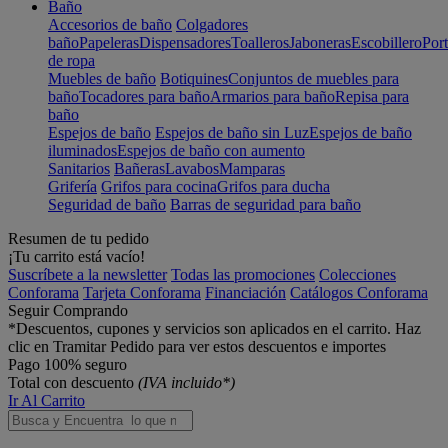
Baño
Accesorios de baño
Colgadores
baño
Papeleras
Dispensadores
Toalleros
Jaboneras
Escobillero
Port
de ropa
Muebles de baño
Botiquines
Conjuntos de muebles para
baño
Tocadores para baño
Armarios para baño
Repisa para
baño
Espejos de baño
Espejos de baño sin Luz
Espejos de baño
iluminados
Espejos de baño con aumento
Sanitarios
Bañeras
Lavabos
Mamparas
Grifería
Grifos para cocina
Grifos para ducha
Seguridad de baño
Barras de seguridad para baño
Resumen de tu pedido
¡Tu carrito está vacío!
Suscríbete a la newsletter
Todas las promociones
Colecciones
Conforama
Tarjeta Conforama
Financiación
Catálogos Conforama
Seguir Comprando
*Descuentos, cupones y servicios son aplicados en el carrito. Haz
clic en Tramitar Pedido para ver estos descuentos e importes
Pago 100% seguro
Total con descuento
(IVA incluido*)
Ir Al Carrito