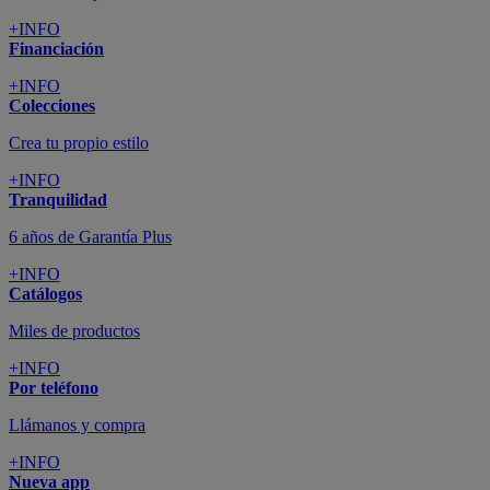
+INFO
Financiación
+INFO
Colecciones
Crea tu propio estilo
+INFO
Tranquilidad
6 años de Garantía Plus
+INFO
Catálogos
Miles de productos
+INFO
Por teléfono
Llámanos y compra
+INFO
Nueva app