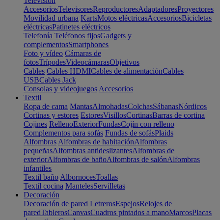
Televisión
Accesorios
Televisores
Reproductores
Adaptadores
Proyectores
Movilidad urbana
Karts
Motos eléctricas
Accesorios
Bicicletas
eléctricas
Patinetes eléctricos
Telefonía
Teléfonos fijos
Gadgets y
complementos
Smartphones
Foto y vídeo
Cámaras de
fotos
Trípodes
Videocámaras
Objetivos
Cables
Cables HDMI
Cables de alimentación
Cables
USB
Cables Jack
Consolas y videojuegos
Accesorios
Textil
Ropa de cama
Mantas
Almohadas
Colchas
Sábanas
Nórdicos
Cortinas y estores
Estores
Visillos
Cortinas
Barras de cortina
Cojines
Relleno
Exterior
Fundas
Cojín con relleno
Complementos para sofás
Fundas de sofás
Plaids
Alfombras
Alfombras de habitación
Alfombras
pequeñas
Alfombras antideslizantes
Alfombras de
exterior
Alfombras de baño
Alfombras de salón
Alfombras
infantiles
Textil baño
Albornoces
Toallas
Textil cocina
Manteles
Servilletas
Decoración
Decoración de pared
Letreros
Espejos
Relojes de
pared
Tableros
Canvas
Cuadros pintados a mano
Marcos
Placas