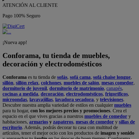
ATENCIÓN AL CLIENTE
Pago 100% Seguro
¡Nueva app!
Conforama, tu tienda de muebles,
decoración y electrodomésticos
Conforama
es tu tienda de
sofás
,
sofá cama
,
sofá chaise longue
,
sillón
,
sillón relax
,
colchones
,
muebles de salón
,
mesas comedor
,
dormitorio de juvenil
,
dormitorio de matrimonio
,
canapés
,
cocinas a medida
,
decoración
,
electrodomésticos
,
frigoríficos
,
microondas
,
lavavajillas
,
lavadora secadora
, y
televisiones
.
Descubre nuestra amplia variedad de estilos en cualquier
muebles
para tu hogar,
con los mejores precios y promociones
. Crea el
espacio en el que vives gracias a nuestros
muebles de comedor
y
habitaciones,
armarios
y
zapateros
,
mesas de comedor
y
sillas de
escritorio
. Además, podrás decorar tu casa con multitud de
artículos, tener el mejor ocio con los productos de
imagen y sonido
y aprovechar tu
jardín
en las épocas de buen tiempo. Conforama