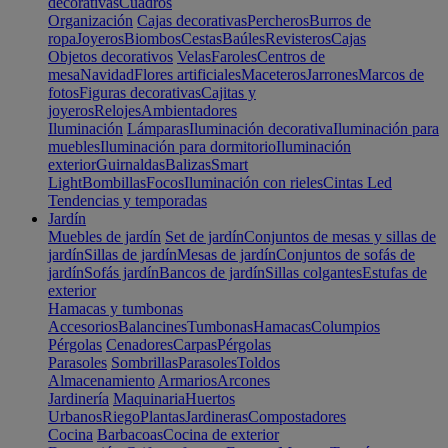
decorativas
Cuadros
Organización
Cajas decorativas
Percheros
Burros de
ropa
Joyeros
Biombos
Cestas
Baúles
Revisteros
Cajas
Objetos decorativos
Velas
Faroles
Centros de
mesa
Navidad
Flores artificiales
Maceteros
Jarrones
Marcos de
fotos
Figuras decorativas
Cajitas y
joyeros
Relojes
Ambientadores
Iluminación
Lámparas
Iluminación decorativa
Iluminación para
muebles
Iluminación para dormitorio
Iluminación
exterior
Guirnaldas
Balizas
Smart
Light
Bombillas
Focos
Iluminación con rieles
Cintas Led
Tendencias y temporadas
Jardín
Muebles de jardín
Set de jardín
Conjuntos de mesas y sillas de
jardín
Sillas de jardín
Mesas de jardín
Conjuntos de sofás de
jardín
Sofás jardín
Bancos de jardín
Sillas colgantes
Estufas de
exterior
Hamacas y tumbonas
Accesorios
Balancines
Tumbonas
Hamacas
Columpios
Pérgolas
Cenadores
Carpas
Pérgolas
Parasoles
Sombrillas
Parasoles
Toldos
Almacenamiento
Armarios
Arcones
Jardinería
Maquinaria
Huertos
Urbanos
Riego
Plantas
Jardineras
Compostadores
Cocina
Barbacoas
Cocina de exterior