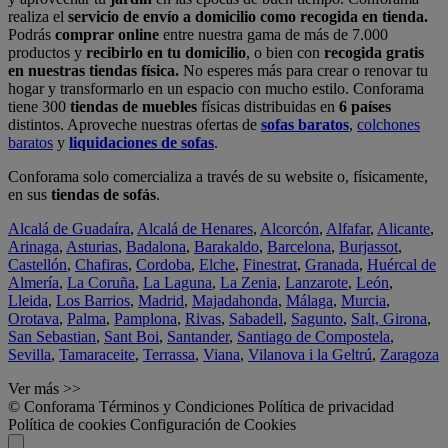
realiza el
servicio de envío a domicilio como recogida en tienda.
Podrás
comprar online
entre nuestra gama de más de 7.000
productos y
recibirlo en tu domicilio
, o bien con
recogida gratis
en nuestras tiendas física.
No esperes más para crear o renovar tu
hogar y transformarlo en un espacio con mucho estilo. Conforama
tiene 300
tiendas de muebles
físicas distribuidas en
6 países
distintos. Aproveche nuestras ofertas de
sofas baratos
,
colchones
baratos
y
liquidaciones de sofas
.
Conforama solo comercializa a través de su website o, físicamente,
en sus
tiendas de sofás
.
Alcalá de Guadaíra
,
Alcalá de Henares
,
Alcorcón
,
Alfafar
,
Alicante
,
Arinaga
,
Asturias
,
Badalona
,
Barakaldo
,
Barcelona
,
Burjassot
,
Castellón
,
Chafiras
,
Cordoba
,
Elche
,
Finestrat
,
Granada
,
Huércal de
Almería
,
La Coruña
,
La Laguna
,
La Zenia
,
Lanzarote
,
León
,
Lleida
,
Los Barrios
,
Madrid
,
Majadahonda
,
Málaga
,
Murcia
,
Orotava
,
Palma
,
Pamplona
,
Rivas
,
Sabadell
,
Sagunto
,
Salt, Girona
,
San Sebastian
,
Sant Boi
,
Santander
,
Santiago de Compostela
,
Sevilla
,
Tamaraceite
,
Terrassa
,
Viana
,
Vilanova i la Geltrú
,
Zaragoza
Ver más >>
© Conforama
Términos y Condiciones
Política de privacidad
Política de cookies
Configuración de Cookies