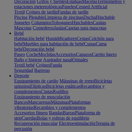
Decoración
Grifos y fuentes
Estatuas
Macetas
Termómetros y
estaciones metereológicas
Paneles
Cesped Artificial
Textil
Cojines de jardín
Fundas de jardín
Piscina
Plegable
Limpieza de piscinas
Ducha
Hinchable
Juguetes
Columpios
Toboganes
Hinchables
Casitas
Mascotas
Comederos
Jaulas
Casetas para mascotas
Bebé
Habitación bebé
Humidificadores
Cestas
Colchón para
bebé
Muebles para habitación de bebé
Cunas
Cama
bebé
Decoración bebé
Paseo
Coche
Mochilas
Accesorios
Capazos
Carrito ligero
Baño e higiene
Aspirador nasal
Orinales
Textil bebé
Cojines
Funda
Seguridad
Barreras
Deporte
Equipamiento de cardio
Máquinas de remo
Bicicletas
spinning
Elípticas
Bicicletas estáticas
Recambios y
complementos
Cintas
Rodillos
Equipamiento de musculación
Bancos
Mancuernas
Máquinas
Plataformas
vibratorias
Recambios y complementos
Accesorios fitness
Bandas
Barras
Plataforma de
step
Cuerdas
Bolas y esferas de equilibrio
Recuperación muscular
Electroestimulación
Terapia de
percusión