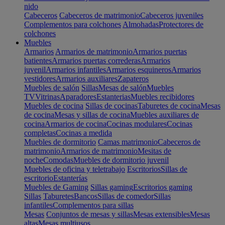
nido
Cabeceros
Cabeceros de matrimonio
Cabeceros juveniles
Complementos para colchones
Almohadas
Protectores de
colchones
Muebles
Armarios
Armarios de matrimonio
Armarios puertas
batientes
Armarios puertas correderas
Armarios
juvenil
Armarios infantiles
Armarios esquineros
Armarios
vestidores
Armarios auxiliares
Zapateros
Muebles de salón
Sillas
Mesas de salón
Muebles
TV
Vitrinas
Aparadores
Estanterias
Muebles recibidores
Muebles de cocina
Sillas de cocinas
Taburetes de cocina
Mesas
de cocina
Mesas y sillas de cocina
Muebles auxiliares de
cocina
Armarios de cocina
Cocinas modulares
Cocinas
completas
Cocinas a medida
Muebles de dormitorio
Camas matrimonio
Cabeceros de
matrimonio
Armarios de matrimonio
Mesitas de
noche
Comodas
Muebles de dormitorio juvenil
Muebles de oficina y teletrabajo
Escritorios
Sillas de
escritorio
Estanterías
Muebles de Gaming
Sillas gaming
Escritorios gaming
Sillas
Taburetes
Bancos
Sillas de comedor
Sillas
infantiles
Complementos para sillas
Mesas
Conjuntos de mesas y sillas
Mesas extensibles
Mesas
altas
Mesas multiusos