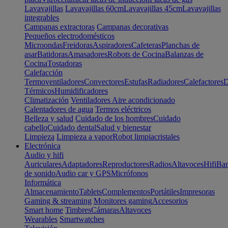
Lavavajillas
Lavavajillas 60cm
Lavavajillas 45cm
Lavavajillas
integrables
Campanas extractoras
Campanas decorativas
Pequeños electrodomésticos
Microondas
Freidoras
Aspiradores
Cafeteras
Planchas de
asar
Batidoras
Amasadores
Robots de Cocina
Balanzas de
Cocina
Tostadoras
Calefacción
Termoventiladores
Convectores
Estufas
Radiadores
Calefactores
D
Térmicos
Humidificadores
Climatización
Ventiladores
Aire acondicionado
Calentadores de agua
Termos eléctricos
Belleza y salud
Cuidado de los hombres
Cuidado
cabello
Cuidado dental
Salud y bienestar
Limpieza
Limpieza a vapor
Robot limpiacristales
Electrónica
Audio y hifi
Auriculares
Adaptadores
Reproductores
Radios
Altavoces
Hifi
Bar
de sonido
Audio car y GPS
Micrófonos
Informática
Almacenamiento
Tablets
Complementos
Portátiles
Impresoras
Gaming & streaming
Monitores gaming
Accesorios
Smart home
Timbres
Cámaras
Altavoces
Wearables
Smartwatches