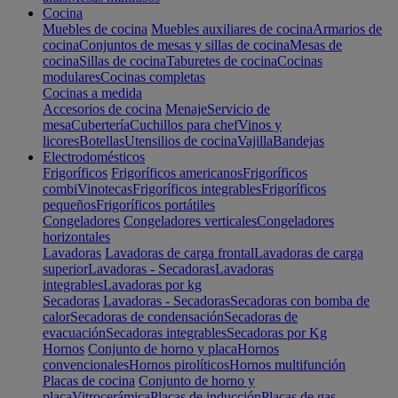
Cocina
Muebles de cocina
Muebles auxiliares de cocina
Armarios de
cocina
Conjuntos de mesas y sillas de cocina
Mesas de
cocina
Sillas de cocina
Taburetes de cocina
Cocinas
modulares
Cocinas completas
Cocinas a medida
Accesorios de cocina
Menaje
Servicio de
mesa
Cubertería
Cuchillos para chef
Vinos y
licores
Botellas
Utensilios de cocina
Vajilla
Bandejas
Electrodomésticos
Frigoríficos
Frigoríficos americanos
Frigoríficos
combi
Vinotecas
Frigoríficos integrables
Frigoríficos
pequeños
Frigoríficos portátiles
Congeladores
Congeladores verticales
Congeladores
horizontales
Lavadoras
Lavadoras de carga frontal
Lavadoras de carga
superior
Lavadoras - Secadoras
Lavadoras
integrables
Lavadoras por kg
Secadoras
Lavadoras - Secadoras
Secadoras con bomba de
calor
Secadoras de condensación
Secadoras de
evacuación
Secadoras integrables
Secadoras por Kg
Hornos
Conjunto de horno y placa
Hornos
convencionales
Hornos pirolíticos
Hornos multifunción
Placas de cocina
Conjunto de horno y
placa
Vitrocerámica
Placas de inducción
Placas de gas