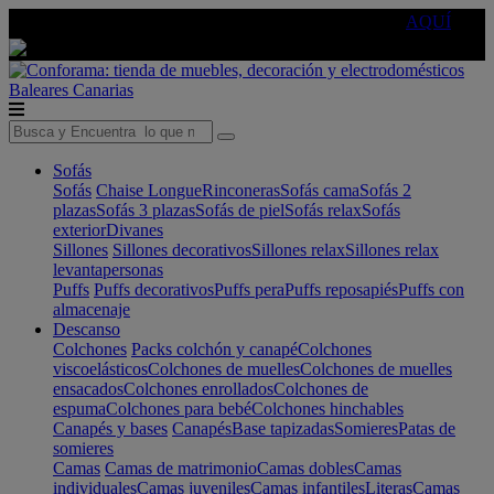
🔵Cambia tu electro con
-10% EXTRA
de descuento ☑️
AQUÍ
Baleares
Canarias
Sofás
Sofás
Chaise Longue
Rinconeras
Sofás cama
Sofás 2
plazas
Sofás 3 plazas
Sofás de piel
Sofás relax
Sofás
exterior
Divanes
Sillones
Sillones decorativos
Sillones relax
Sillones relax
levantapersonas
Puffs
Puffs decorativos
Puffs pera
Puffs reposapiés
Puffs con
almacenaje
Descanso
Colchones
Packs colchón y canapé
Colchones
viscoelásticos
Colchones de muelles
Colchones de muelles
ensacados
Colchones enrollados
Colchones de
espuma
Colchones para bebé
Colchones hinchables
Canapés y bases
Canapés
Base tapizadas
Somieres
Patas de
somieres
Camas
Camas de matrimonio
Camas dobles
Camas
individuales
Camas juveniles
Camas infantiles
Literas
Camas