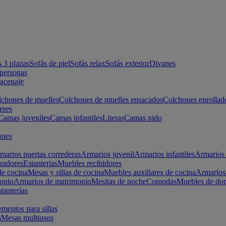
s 3 plazas
Sofás de piel
Sofás relax
Sofás exterior
Divanes
apersonas
macenaje
chones de muelles
Colchones de muelles ensacados
Colchones enrollad
eres
Camas juveniles
Camas infantiles
Literas
Camas nido
ones
marios puertas correderas
Armarios juvenil
Armarios infantiles
Armarios 
radores
Estanterias
Muebles recibidores
e cocina
Mesas y sillas de cocina
Muebles auxiliares de cocina
Armarios
onio
Armarios de matrimonio
Mesitas de noche
Comodas
Muebles de dor
tanterías
entos para sillas
s
Mesas multiusos