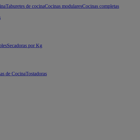
ina
Taburetes de cocina
Cocinas modulares
Cocinas completas
s
bles
Secadoras por Kg
as de Cocina
Tostadoras