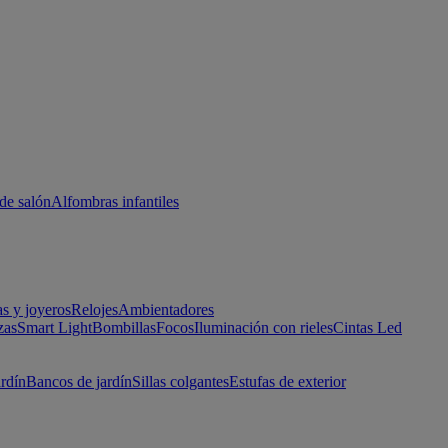
de salón
Alfombras infantiles
as y joyeros
Relojes
Ambientadores
zas
Smart Light
Bombillas
Focos
Iluminación con rieles
Cintas Led
ardín
Bancos de jardín
Sillas colgantes
Estufas de exterior