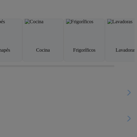
napés
Cocina
Frigoríficos
Lavadoras