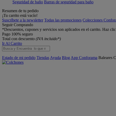
Seguridad de baño
Barras de seguridad para baño
Resumen de tu pedido
¡Tu carrito está vacío!
Suscríbete a la newsletter
Todas las promociones
Colecciones Confo
Seguir Comprando
*Descuentos, cupones y servicios son aplicados en el carrito. Haz cli
Pago 100% seguro
Total con descuento
(IVA incluido*)
Ir Al Carrito
Estado de mi pedido
Tiendas
Ayuda
Blog
App Conforama
Baleares
C