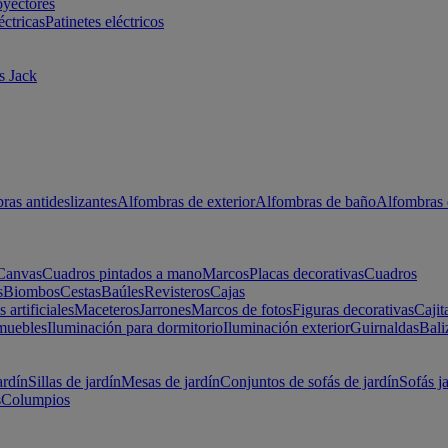
oyectores
éctricas
Patinetes eléctricos
s Jack
ras antideslizantes
Alfombras de exterior
Alfombras de baño
Alfombras 
Canvas
Cuadros pintados a mano
Marcos
Placas decorativas
Cuadros
s
Biombos
Cestas
Baúles
Revisteros
Cajas
s artificiales
Maceteros
Jarrones
Marcos de fotos
Figuras decorativas
Cajit
muebles
Iluminación para dormitorio
Iluminación exterior
Guirnaldas
Bali
ardín
Sillas de jardín
Mesas de jardín
Conjuntos de sofás de jardín
Sofás j
s
Columpios