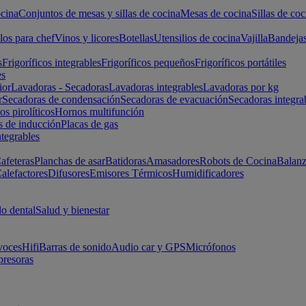
cina
Conjuntos de mesas y sillas de cocina
Mesas de cocina
Sillas de coc
los para chef
Vinos y licores
Botellas
Utensilios de cocina
Vajilla
Bandeja
s
Frigoríficos integrables
Frigoríficos pequeños
Frigoríficos portátiles
es
ior
Lavadoras - Secadoras
Lavadoras integrables
Lavadoras por kg
r
Secadoras de condensación
Secadoras de evacuación
Secadoras integra
s pirolíticos
Hornos multifunción
s de inducción
Placas de gas
ntegrables
afeteras
Planchas de asar
Batidoras
Amasadores
Robots de Cocina
Balanz
alefactores
Difusores
Emisores Térmicos
Humidificadores
o dental
Salud y bienestar
voces
Hifi
Barras de sonido
Audio car y GPS
Micrófonos
presoras