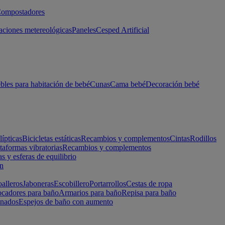
ompostadores
aciones metereológicas
Paneles
Cesped Artificial
les para habitación de bebé
Cunas
Cama bebé
Decoración bebé
lípticas
Bicicletas estáticas
Recambios y complementos
Cintas
Rodillos
taformas vibratorias
Recambios y complementos
s y esferas de equilibrio
ón
alleros
Jaboneras
Escobillero
Portarrollos
Cestas de ropa
cadores para baño
Armarios para baño
Repisa para baño
inados
Espejos de baño con aumento