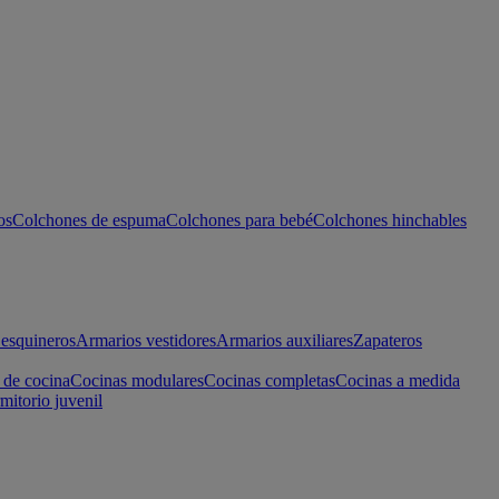
os
Colchones de espuma
Colchones para bebé
Colchones hinchables
esquineros
Armarios vestidores
Armarios auxiliares
Zapateros
 de cocina
Cocinas modulares
Cocinas completas
Cocinas a medida
mitorio juvenil