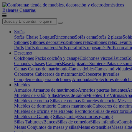
Baleares
Canarias
Sofás
Sofás
Chaise Longue
Rinconeras
Sofás cama
Sofás 2 plazas
Sofá
Sillones
Sillones decorativos
Sillones relax
Sillones relax levant
Puffs
Puffs decorativos
Puffs pera
Puffs reposapiés
Puffs con al
Descanso
Colchones
Packs colchón y canapé
Colchones viscoelásticos
Col
Canapés y bases
Canapés
Base tapizadas
Somieres
Patas de somi
Camas
Camas de matrimonio
Camas dobles
Camas individuales
Cabeceros
Cabeceros de matrimonio
Cabeceros juveniles
Complementos para colchones
Almohadas
Protectores de colch
Muebles
Armarios
Armarios de matrimonio
Armarios puertas batientes
Ar
Muebles de salón
Sillas
Mesas de salón
Muebles TV
Vitrinas
Apa
Muebles de cocina
Sillas de cocinas
Taburetes de cocina
Mesas d
Muebles de dormitorio
Camas matrimonio
Cabeceros de matrim
Muebles de oficina y teletrabajo
Escritorios
Sillas de escritorio
Es
Muebles de Gaming
Sillas gaming
Escritorios gaming
Sillas
Taburetes
Bancos
Sillas de comedor
Sillas infantiles
Complem
Mesas
Conjuntos de mesas y sillas
Mesas extensibles
Mesas alta