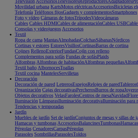
Televisión
Accesorios
Televisores
Reproductores
Adaptadores
Pr
Movilidad urbana
Karts
Motos eléctricas
Accesorios
Bicicletas el
Telefonía
Teléfonos fijos
Gadgets y complementos
Smartphones
Foto y vídeo
Cámaras de fotos
Trípodes
Videocámaras
Cables
Cables HDMI
Cables de alimentación
Cables USB
Cable
Consolas y videojuegos
Accesorios
Textil
Ropa de cama
Mantas
Almohadas
Colchas
Sábanas
Nórdicos
Cortinas y estores
Estores
Visillos
Cortinas
Barras de cortina
Cojines
Relleno
Exterior
Fundas
Cojín con relleno
Complementos para sofás
Fundas de sofás
Plaids
Alfombras
Alfombras de habitación
Alfombras pequeñas
Alfomb
Textil baño
Albornoces
Toallas
Textil cocina
Manteles
Servilletas
Decoración
Decoración de pared
Letreros
Espejos
Relojes de pared
Tableros
Organización
Cajas decorativas
Percheros
Burros de ropa
Joyero
Objetos decorativos
Velas
Faroles
Centros de mesa
Navidad
Flore
Iluminación
Lámparas
Iluminación decorativa
Iluminación para 
Tendencias y temporadas
Jardín
Muebles de jardín
Set de jardín
Conjuntos de mesas y sillas de j
Hamacas y tumbonas
Accesorios
Balancines
Tumbonas
Hamaca
Pérgolas
Cenadores
Carpas
Pérgolas
Parasoles
Sombrillas
Parasoles
Toldos