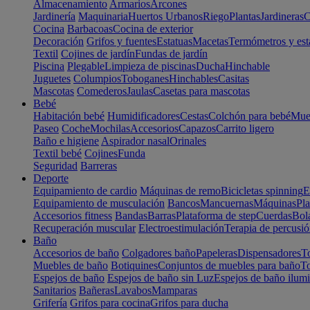
Almacenamiento
Armarios
Arcones
Jardinería
Maquinaria
Huertos Urbanos
Riego
Plantas
Jardineras
C
Cocina
Barbacoas
Cocina de exterior
Decoración
Grifos y fuentes
Estatuas
Macetas
Termómetros y est
Textil
Cojines de jardín
Fundas de jardín
Piscina
Plegable
Limpieza de piscinas
Ducha
Hinchable
Juguetes
Columpios
Toboganes
Hinchables
Casitas
Mascotas
Comederos
Jaulas
Casetas para mascotas
Bebé
Habitación bebé
Humidificadores
Cestas
Colchón para bebé
Mueb
Paseo
Coche
Mochilas
Accesorios
Capazos
Carrito ligero
Baño e higiene
Aspirador nasal
Orinales
Textil bebé
Cojines
Funda
Seguridad
Barreras
Deporte
Equipamiento de cardio
Máquinas de remo
Bicicletas spinning
E
Equipamiento de musculación
Bancos
Mancuernas
Máquinas
Pla
Accesorios fitness
Bandas
Barras
Plataforma de step
Cuerdas
Bola
Recuperación muscular
Electroestimulación
Terapia de percusi
Baño
Accesorios de baño
Colgadores baño
Papeleras
Dispensadores
To
Muebles de baño
Botiquines
Conjuntos de muebles para baño
To
Espejos de baño
Espejos de baño sin Luz
Espejos de baño ilum
Sanitarios
Bañeras
Lavabos
Mamparas
Grifería
Grifos para cocina
Grifos para ducha