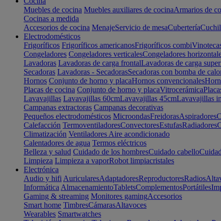
Cocina
Muebles de cocina
Muebles auxiliares de cocina
Armarios de co
Cocinas a medida
Accesorios de cocina
Menaje
Servicio de mesa
Cubertería
Cuchil
Electrodomésticos
Frigoríficos
Frigoríficos americanos
Frigoríficos combi
Vinoteca
Congeladores
Congeladores verticales
Congeladores horizontal
Lavadoras
Lavadoras de carga frontal
Lavadoras de carga super
Secadoras
Lavadoras - Secadoras
Secadoras con bomba de calo
Hornos
Conjunto de horno y placa
Hornos convencionales
Horno
Placas de cocina
Conjunto de horno y placa
Vitrocerámica
Placa
Lavavajillas
Lavavajillas 60cm
Lavavajillas 45cm
Lavavajillas i
Campanas extractoras
Campanas decorativas
Pequeños electrodomésticos
Microondas
Freidoras
Aspiradores
C
Calefacción
Termoventiladores
Convectores
Estufas
Radiadores
C
Climatización
Ventiladores
Aire acondicionado
Calentadores de agua
Termos eléctricos
Belleza y salud
Cuidado de los hombres
Cuidado cabello
Cuidad
Limpieza
Limpieza a vapor
Robot limpiacristales
Electrónica
Audio y hifi
Auriculares
Adaptadores
Reproductores
Radios
Alta
Informática
Almacenamiento
Tablets
Complementos
Portátiles
Im
Gaming & streaming
Monitores gaming
Accesorios
Smart home
Timbres
Cámaras
Altavoces
Wearables
Smartwatches