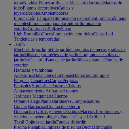
mesa
Navidad
Flores artificiales
Maceteros
Jarrones
Marcos de
fotos
Figuras decorativas
Cajitas y
joyeros
Relojes
Ambientadores
Iluminación
Lámparas
Iluminación decorativa
Iluminación para
muebles
Iluminación para dormitorio
Iluminación
exterior
Guirnaldas
Balizas
Smart
Light
Bombillas
Focos
Iluminación con rieles
Cintas Led
Tendencias y temporadas
Jardín
Muebles de jardín
Set de jardín
Conjuntos de mesas y sillas de
jardín
Sillas de jardín
Mesas de jardín
Conjuntos de sofás de
jardín
Sofás jardín
Bancos de jardín
Sillas colgantes
Estufas de
exterior
Hamacas y tumbonas
Accesorios
Balancines
Tumbonas
Hamacas
Columpios
Pérgolas
Cenadores
Carpas
Pérgolas
Parasoles
Sombrillas
Parasoles
Toldos
Almacenamiento
Armarios
Arcones
Jardinería
Maquinaria
Huertos
Urbanos
Riego
Plantas
Jardineras
Compostadores
Cocina
Barbacoas
Cocina de exterior
Decoración
Grifos y fuentes
Estatuas
Macetas
Termómetros y
estaciones metereológicas
Paneles
Cesped Artificial
Textil
Cojines de jardín
Fundas de jardín
Piscina
Plegable
Limpieza de piscinas
Ducha
Hinchable