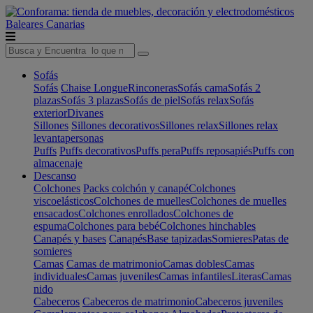
Baleares
Canarias
Sofás
Sofás
Chaise Longue
Rinconeras
Sofás cama
Sofás 2
plazas
Sofás 3 plazas
Sofás de piel
Sofás relax
Sofás
exterior
Divanes
Sillones
Sillones decorativos
Sillones relax
Sillones relax
levantapersonas
Puffs
Puffs decorativos
Puffs pera
Puffs reposapiés
Puffs con
almacenaje
Descanso
Colchones
Packs colchón y canapé
Colchones
viscoelásticos
Colchones de muelles
Colchones de muelles
ensacados
Colchones enrollados
Colchones de
espuma
Colchones para bebé
Colchones hinchables
Canapés y bases
Canapés
Base tapizadas
Somieres
Patas de
somieres
Camas
Camas de matrimonio
Camas dobles
Camas
individuales
Camas juveniles
Camas infantiles
Literas
Camas
nido
Cabeceros
Cabeceros de matrimonio
Cabeceros juveniles