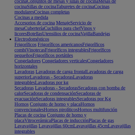
cocina
Conjuntos de mesas y sillas de cocina
Mesas de
cocina
Sillas de cocina
Taburetes de cocina
Cocinas
modulares
Cocinas completas
Cocinas a medida
Accesorios de cocina
Menaje
Servicio de
mesa
Cubertería
Cuchillos para chef
Vinos y
licores
Botellas
Utensilios de cocina
Vajilla
Bandejas
Electrodomésticos
Frigoríficos
Frigoríficos americanos
Frigoríficos
combi
Vinotecas
Frigoríficos integrables
Frigoríficos
pequeños
Frigoríficos portátiles
Congeladores
Congeladores verticales
Congeladores
horizontales
Lavadoras
Lavadoras de carga frontal
Lavadoras de carga
superior
Lavadoras - Secadoras
Lavadoras
integrables
Lavadoras por kg
Secadoras
Lavadoras - Secadoras
Secadoras con bomba de
calor
Secadoras de condensación
Secadoras de
evacuación
Secadoras integrables
Secadoras por Kg
Hornos
Conjunto de horno y placa
Hornos
convencionales
Hornos pirolíticos
Hornos multifunción
Placas de cocina
Conjunto de horno y
placa
Vitrocerámica
Placas de inducción
Placas de gas
Lavavajillas
Lavavajillas 60cm
Lavavajillas 45cm
Lavavajillas
integrables