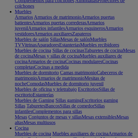
Complementos para colchones
Almohadas
Protectores de
colchones
Muebles
Armarios
Armarios de matrimonio
Armarios puertas
batientes
Armarios puertas correderas
Armarios
juvenil
Armarios infantiles
Armarios esquineros
Armarios
vestidores
Armarios auxiliares
Zapateros
Muebles de salón
Sillas
Mesas de salón
Muebles
TV
Vitrinas
Aparadores
Estanterias
Muebles recibidores
Muebles de cocina
Sillas de cocinas
Taburetes de cocina
Mesas
de cocina
Mesas y sillas de cocina
Muebles auxiliares de
cocina
Armarios de cocina
Cocinas modulares
Cocinas
completas
Cocinas a medida
Muebles de dormitorio
Camas matrimonio
Cabeceros de
matrimonio
Armarios de matrimonio
Mesitas de
noche
Comodas
Muebles de dormitorio juvenil
Muebles de oficina y teletrabajo
Escritorios
Sillas de
escritorio
Estanterías
Muebles de Gaming
Sillas gaming
Escritorios gaming
Sillas
Taburetes
Bancos
Sillas de comedor
Sillas
infantiles
Complementos para sillas
Mesas
Conjuntos de mesas y sillas
Mesas extensibles
Mesas
altas
Mesas multiusos
Cocina
Muebles de cocina
Muebles auxiliares de cocina
Armarios de