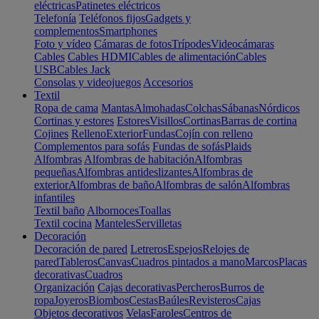
eléctricas
Patinetes eléctricos
Telefonía
Teléfonos fijos
Gadgets y
complementos
Smartphones
Foto y vídeo
Cámaras de fotos
Trípodes
Videocámaras
Cables
Cables HDMI
Cables de alimentación
Cables
USB
Cables Jack
Consolas y videojuegos
Accesorios
Textil
Ropa de cama
Mantas
Almohadas
Colchas
Sábanas
Nórdicos
Cortinas y estores
Estores
Visillos
Cortinas
Barras de cortina
Cojines
Relleno
Exterior
Fundas
Cojín con relleno
Complementos para sofás
Fundas de sofás
Plaids
Alfombras
Alfombras de habitación
Alfombras
pequeñas
Alfombras antideslizantes
Alfombras de
exterior
Alfombras de baño
Alfombras de salón
Alfombras
infantiles
Textil baño
Albornoces
Toallas
Textil cocina
Manteles
Servilletas
Decoración
Decoración de pared
Letreros
Espejos
Relojes de
pared
Tableros
Canvas
Cuadros pintados a mano
Marcos
Placas
decorativas
Cuadros
Organización
Cajas decorativas
Percheros
Burros de
ropa
Joyeros
Biombos
Cestas
Baúles
Revisteros
Cajas
Objetos decorativos
Velas
Faroles
Centros de