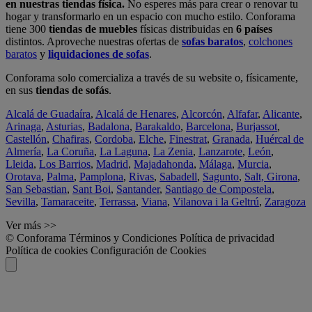
en nuestras tiendas física.
No esperes más para crear o renovar tu
hogar y transformarlo en un espacio con mucho estilo. Conforama
tiene 300
tiendas de muebles
físicas distribuidas en
6 países
distintos. Aproveche nuestras ofertas de
sofas baratos
,
colchones
baratos
y
liquidaciones de sofas
.
Conforama solo comercializa a través de su website o, físicamente,
en sus
tiendas de sofás
.
Alcalá de Guadaíra
,
Alcalá de Henares
,
Alcorcón
,
Alfafar
,
Alicante
,
Arinaga
,
Asturias
,
Badalona
,
Barakaldo
,
Barcelona
,
Burjassot
,
Castellón
,
Chafiras
,
Cordoba
,
Elche
,
Finestrat
,
Granada
,
Huércal de
Almería
,
La Coruña
,
La Laguna
,
La Zenia
,
Lanzarote
,
León
,
Lleida
,
Los Barrios
,
Madrid
,
Majadahonda
,
Málaga
,
Murcia
,
Orotava
,
Palma
,
Pamplona
,
Rivas
,
Sabadell
,
Sagunto
,
Salt, Girona
,
San Sebastian
,
Sant Boi
,
Santander
,
Santiago de Compostela
,
Sevilla
,
Tamaraceite
,
Terrassa
,
Viana
,
Vilanova i la Geltrú
,
Zaragoza
Ver más >>
© Conforama
Términos y Condiciones
Política de privacidad
Política de cookies
Configuración de Cookies