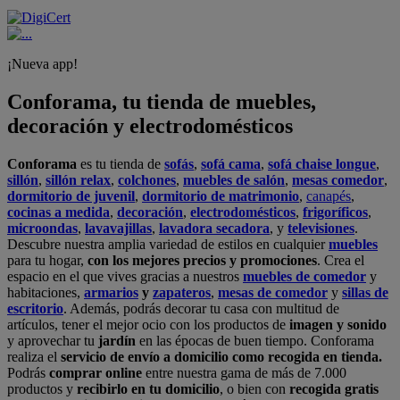
¡Nueva app!
Conforama, tu tienda de muebles,
decoración y electrodomésticos
Conforama
es tu tienda de
sofás
,
sofá cama
,
sofá chaise longue
,
sillón
,
sillón relax
,
colchones
,
muebles de salón
,
mesas comedor
,
dormitorio de juvenil
,
dormitorio de matrimonio
,
canapés
,
cocinas a medida
,
decoración
,
electrodomésticos
,
frigoríficos
,
microondas
,
lavavajillas
,
lavadora secadora
, y
televisiones
.
Descubre nuestra amplia variedad de estilos en cualquier
muebles
para tu hogar,
con los mejores precios y promociones
. Crea el
espacio en el que vives gracias a nuestros
muebles de comedor
y
habitaciones,
armarios
y
zapateros
,
mesas de comedor
y
sillas de
escritorio
. Además, podrás decorar tu casa con multitud de
artículos, tener el mejor ocio con los productos de
imagen y sonido
y aprovechar tu
jardín
en las épocas de buen tiempo. Conforama
realiza el
servicio de envío a domicilio como recogida en tienda.
Podrás
comprar online
entre nuestra gama de más de 7.000
productos y
recibirlo en tu domicilio
, o bien con
recogida gratis