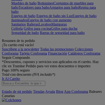
Muebles de baño
Botiquines
Conjuntos de muebles para
baño
Tocadores para baño
Armarios para baño
Repisa para
baño
Espejos de baño
Espejos de baño sin Luz
Espejos de baño
iluminados
Espejos de baño con aumento
Sanitarios
Bañeras
Lavabos
Mamparas
Grifería
Grifos para cocina
Grifos para ducha
Seguridad de baño
Barras de seguridad para baño
Resumen de tu pedido
¡Tu carrito está vacío!
Suscríbete a la newsletter
Todas las promociones
Colecciones
Conforama
Tarjeta Conforama
Financiación
Catálogos Conforama
Seguir Comprando
*Descuentos, cupones y servicios son aplicados en el carrito. Haz
clic en Tramitar Pedido para ver estos descuentos e importes
Pago 100% seguro
Total con descuento
(IVA incluido*)
Ir Al Carrito
Estado de mi pedido
Tiendas
Ayuda
Blog
App Conforama
Baleares
Canarias