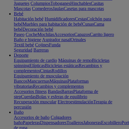
Juguetes
Columpios
Toboganes
Hinchables
Casitas
Mascotas
Comederos
Jaulas
Casetas para mascotas
Bebé
Habitación bebé
Humidificadores
Cestas
Colchón para
bebé
Muebles para habitación de bebé
Cunas
Cama
bebé
Decoración bebé
Paseo
Coche
Mochilas
Accesorios
Capazos
Carrito ligero
Baño e higiene
Aspirador nasal
Orinales
Textil bebé
Cojines
Funda
Seguridad
Barreras
Deporte
Equipamiento de cardio
Máquinas de remo
Bicicletas
spinning
Elípticas
Bicicletas estáticas
Recambios y
complementos
Cintas
Rodillos
Equipamiento de musculación
Bancos
Mancuernas
Máquinas
Plataformas
vibratorias
Recambios y complementos
Accesorios fitness
Bandas
Barras
Plataforma de
step
Cuerdas
Bolas y esferas de equilibrio
Recuperación muscular
Electroestimulación
Terapia de
percusión
Baño
Accesorios de baño
Colgadores
baño
Papeleras
Dispensadores
Toalleros
Jaboneras
Escobillero
Port
de ropa