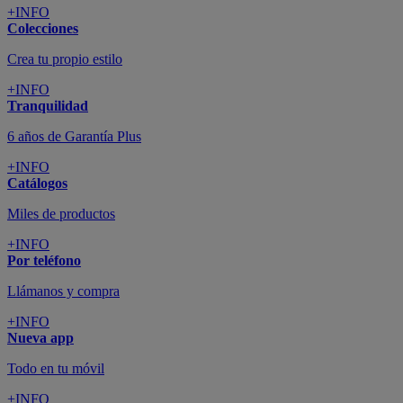
+INFO
Colecciones
Crea tu propio estilo
+INFO
Tranquilidad
6 años de Garantía Plus
+INFO
Catálogos
Miles de productos
+INFO
Por teléfono
Llámanos y compra
+INFO
Nueva app
Todo en tu móvil
+INFO