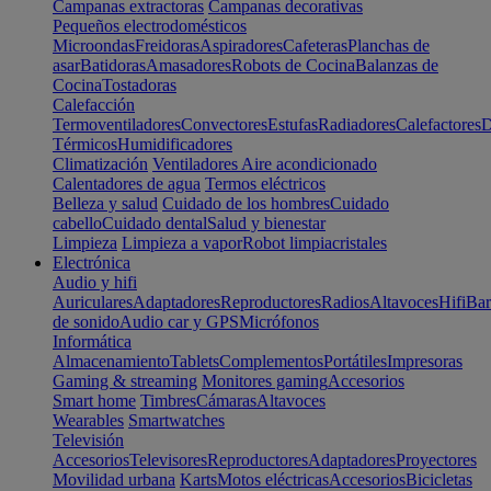
Campanas extractoras
Campanas decorativas
Pequeños electrodomésticos
Microondas
Freidoras
Aspiradores
Cafeteras
Planchas de
asar
Batidoras
Amasadores
Robots de Cocina
Balanzas de
Cocina
Tostadoras
Calefacción
Termoventiladores
Convectores
Estufas
Radiadores
Calefactores
D
Térmicos
Humidificadores
Climatización
Ventiladores
Aire acondicionado
Calentadores de agua
Termos eléctricos
Belleza y salud
Cuidado de los hombres
Cuidado
cabello
Cuidado dental
Salud y bienestar
Limpieza
Limpieza a vapor
Robot limpiacristales
Electrónica
Audio y hifi
Auriculares
Adaptadores
Reproductores
Radios
Altavoces
Hifi
Bar
de sonido
Audio car y GPS
Micrófonos
Informática
Almacenamiento
Tablets
Complementos
Portátiles
Impresoras
Gaming & streaming
Monitores gaming
Accesorios
Smart home
Timbres
Cámaras
Altavoces
Wearables
Smartwatches
Televisión
Accesorios
Televisores
Reproductores
Adaptadores
Proyectores
Movilidad urbana
Karts
Motos eléctricas
Accesorios
Bicicletas