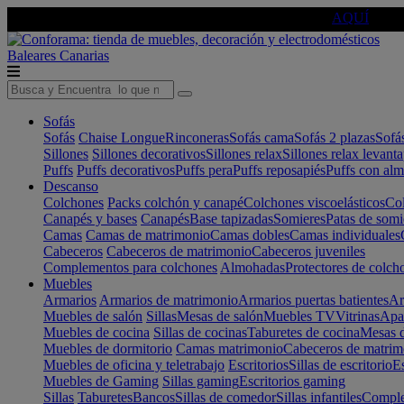
🔵Cambia tu electro con
-10% EXTRA
de descuento ☑️
AQUÍ
Baleares
Canarias
Sofás
Sofás
Chaise Longue
Rinconeras
Sofás cama
Sofás 2 plazas
Sofá
Sillones
Sillones decorativos
Sillones relax
Sillones relax levant
Puffs
Puffs decorativos
Puffs pera
Puffs reposapiés
Puffs con al
Descanso
Colchones
Packs colchón y canapé
Colchones viscoelásticos
Col
Canapés y bases
Canapés
Base tapizadas
Somieres
Patas de somi
Camas
Camas de matrimonio
Camas dobles
Camas individuales
Cabeceros
Cabeceros de matrimonio
Cabeceros juveniles
Complementos para colchones
Almohadas
Protectores de colch
Muebles
Armarios
Armarios de matrimonio
Armarios puertas batientes
Ar
Muebles de salón
Sillas
Mesas de salón
Muebles TV
Vitrinas
Apa
Muebles de cocina
Sillas de cocinas
Taburetes de cocina
Mesas d
Muebles de dormitorio
Camas matrimonio
Cabeceros de matrim
Muebles de oficina y teletrabajo
Escritorios
Sillas de escritorio
Es
Muebles de Gaming
Sillas gaming
Escritorios gaming
Sillas
Taburetes
Bancos
Sillas de comedor
Sillas infantiles
Complem