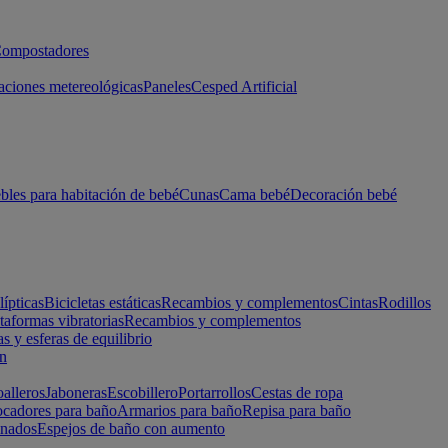
ompostadores
aciones metereológicas
Paneles
Cesped Artificial
les para habitación de bebé
Cunas
Cama bebé
Decoración bebé
lípticas
Bicicletas estáticas
Recambios y complementos
Cintas
Rodillos
taformas vibratorias
Recambios y complementos
s y esferas de equilibrio
ón
alleros
Jaboneras
Escobillero
Portarrollos
Cestas de ropa
cadores para baño
Armarios para baño
Repisa para baño
inados
Espejos de baño con aumento