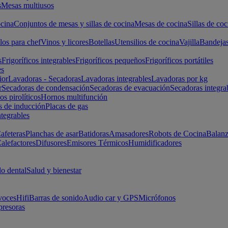
s
Mesas multiusos
cina
Conjuntos de mesas y sillas de cocina
Mesas de cocina
Sillas de coc
los para chef
Vinos y licores
Botellas
Utensilios de cocina
Vajilla
Bandeja
s
Frigoríficos integrables
Frigoríficos pequeños
Frigoríficos portátiles
es
ior
Lavadoras - Secadoras
Lavadoras integrables
Lavadoras por kg
r
Secadoras de condensación
Secadoras de evacuación
Secadoras integra
s pirolíticos
Hornos multifunción
s de inducción
Placas de gas
ntegrables
afeteras
Planchas de asar
Batidoras
Amasadores
Robots de Cocina
Balanz
alefactores
Difusores
Emisores Térmicos
Humidificadores
o dental
Salud y bienestar
voces
Hifi
Barras de sonido
Audio car y GPS
Micrófonos
presoras