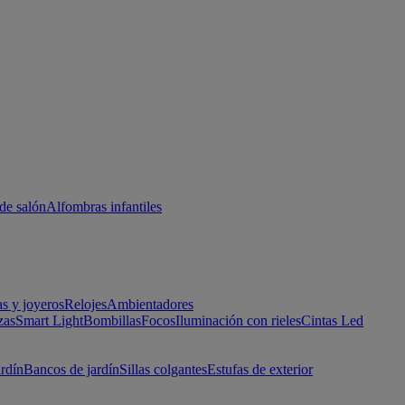
de salón
Alfombras infantiles
as y joyeros
Relojes
Ambientadores
zas
Smart Light
Bombillas
Focos
Iluminación con rieles
Cintas Led
ardín
Bancos de jardín
Sillas colgantes
Estufas de exterior