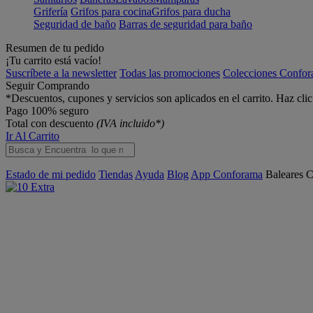
Grifería
Grifos para cocina
Grifos para ducha
Seguridad de baño
Barras de seguridad para baño
Resumen de tu pedido
¡Tu carrito está vacío!
Suscríbete a la newsletter
Todas las promociones
Colecciones Confo
Seguir Comprando
*Descuentos, cupones y servicios son aplicados en el carrito. Haz cli
Pago 100% seguro
Total con descuento
(IVA incluido*)
Ir Al Carrito
Estado de mi pedido
Tiendas
Ayuda
Blog
App Conforama
Baleares
C