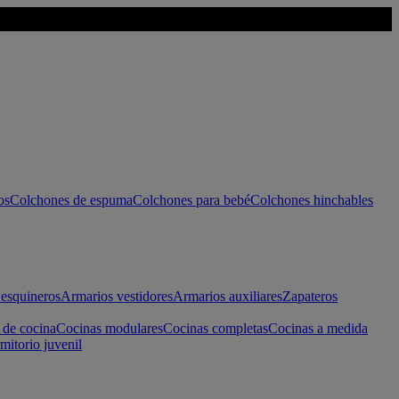
os
Colchones de espuma
Colchones para bebé
Colchones hinchables
esquineros
Armarios vestidores
Armarios auxiliares
Zapateros
 de cocina
Cocinas modulares
Cocinas completas
Cocinas a medida
mitorio juvenil