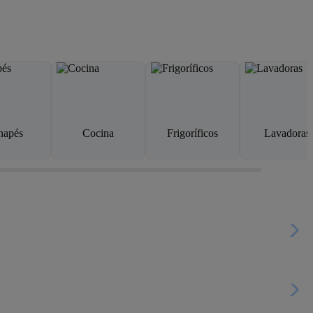
napés
Cocina
Frigoríficos
Lavadoras