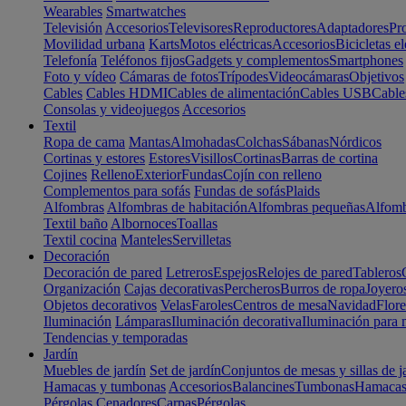
Wearables
Smartwatches
Televisión
Accesorios
Televisores
Reproductores
Adaptadores
Pr
Movilidad urbana
Karts
Motos eléctricas
Accesorios
Bicicletas el
Telefonía
Teléfonos fijos
Gadgets y complementos
Smartphones
Foto y vídeo
Cámaras de fotos
Trípodes
Videocámaras
Objetivos
Cables
Cables HDMI
Cables de alimentación
Cables USB
Cable
Consolas y videojuegos
Accesorios
Textil
Ropa de cama
Mantas
Almohadas
Colchas
Sábanas
Nórdicos
Cortinas y estores
Estores
Visillos
Cortinas
Barras de cortina
Cojines
Relleno
Exterior
Fundas
Cojín con relleno
Complementos para sofás
Fundas de sofás
Plaids
Alfombras
Alfombras de habitación
Alfombras pequeñas
Alfomb
Textil baño
Albornoces
Toallas
Textil cocina
Manteles
Servilletas
Decoración
Decoración de pared
Letreros
Espejos
Relojes de pared
Tableros
Organización
Cajas decorativas
Percheros
Burros de ropa
Joyero
Objetos decorativos
Velas
Faroles
Centros de mesa
Navidad
Flore
Iluminación
Lámparas
Iluminación decorativa
Iluminación para 
Tendencias y temporadas
Jardín
Muebles de jardín
Set de jardín
Conjuntos de mesas y sillas de j
Hamacas y tumbonas
Accesorios
Balancines
Tumbonas
Hamaca
Pérgolas
Cenadores
Carpas
Pérgolas