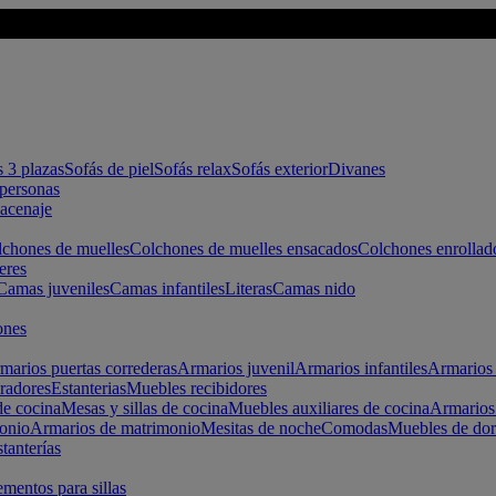
s 3 plazas
Sofás de piel
Sofás relax
Sofás exterior
Divanes
apersonas
macenaje
chones de muelles
Colchones de muelles ensacados
Colchones enrollad
eres
Camas juveniles
Camas infantiles
Literas
Camas nido
ones
marios puertas correderas
Armarios juvenil
Armarios infantiles
Armarios 
radores
Estanterias
Muebles recibidores
e cocina
Mesas y sillas de cocina
Muebles auxiliares de cocina
Armarios
onio
Armarios de matrimonio
Mesitas de noche
Comodas
Muebles de dor
tanterías
entos para sillas