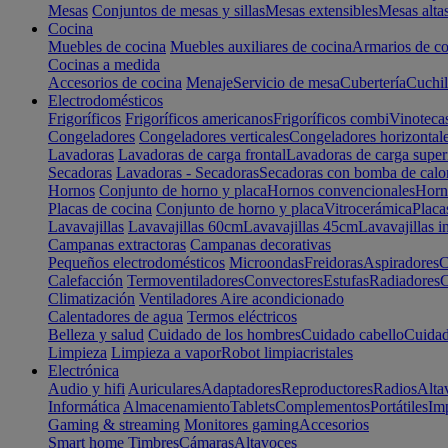
Mesas
Conjuntos de mesas y sillas
Mesas extensibles
Mesas alta
Cocina
Muebles de cocina
Muebles auxiliares de cocina
Armarios de co
Cocinas a medida
Accesorios de cocina
Menaje
Servicio de mesa
Cubertería
Cuchil
Electrodomésticos
Frigoríficos
Frigoríficos americanos
Frigoríficos combi
Vinoteca
Congeladores
Congeladores verticales
Congeladores horizontal
Lavadoras
Lavadoras de carga frontal
Lavadoras de carga super
Secadoras
Lavadoras - Secadoras
Secadoras con bomba de calo
Hornos
Conjunto de horno y placa
Hornos convencionales
Horno
Placas de cocina
Conjunto de horno y placa
Vitrocerámica
Placa
Lavavajillas
Lavavajillas 60cm
Lavavajillas 45cm
Lavavajillas i
Campanas extractoras
Campanas decorativas
Pequeños electrodomésticos
Microondas
Freidoras
Aspiradores
C
Calefacción
Termoventiladores
Convectores
Estufas
Radiadores
C
Climatización
Ventiladores
Aire acondicionado
Calentadores de agua
Termos eléctricos
Belleza y salud
Cuidado de los hombres
Cuidado cabello
Cuidad
Limpieza
Limpieza a vapor
Robot limpiacristales
Electrónica
Audio y hifi
Auriculares
Adaptadores
Reproductores
Radios
Alta
Informática
Almacenamiento
Tablets
Complementos
Portátiles
Im
Gaming & streaming
Monitores gaming
Accesorios
Smart home
Timbres
Cámaras
Altavoces