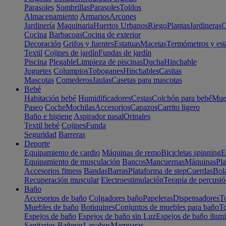
Parasoles
Sombrillas
Parasoles
Toldos
Almacenamiento
Armarios
Arcones
Jardinería
Maquinaria
Huertos Urbanos
Riego
Plantas
Jardineras
C
Cocina
Barbacoas
Cocina de exterior
Decoración
Grifos y fuentes
Estatuas
Macetas
Termómetros y est
Textil
Cojines de jardín
Fundas de jardín
Piscina
Plegable
Limpieza de piscinas
Ducha
Hinchable
Juguetes
Columpios
Toboganes
Hinchables
Casitas
Mascotas
Comederos
Jaulas
Casetas para mascotas
Bebé
Habitación bebé
Humidificadores
Cestas
Colchón para bebé
Mueb
Paseo
Coche
Mochilas
Accesorios
Capazos
Carrito ligero
Baño e higiene
Aspirador nasal
Orinales
Textil bebé
Cojines
Funda
Seguridad
Barreras
Deporte
Equipamiento de cardio
Máquinas de remo
Bicicletas spinning
E
Equipamiento de musculación
Bancos
Mancuernas
Máquinas
Pla
Accesorios fitness
Bandas
Barras
Plataforma de step
Cuerdas
Bola
Recuperación muscular
Electroestimulación
Terapia de percusi
Baño
Accesorios de baño
Colgadores baño
Papeleras
Dispensadores
To
Muebles de baño
Botiquines
Conjuntos de muebles para baño
To
Espejos de baño
Espejos de baño sin Luz
Espejos de baño ilum
Sanitarios
Bañeras
Lavabos
Mamparas