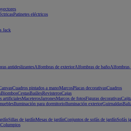
oyectores
éctricas
Patinetes eléctricos
s Jack
ras antideslizantes
Alfombras de exterior
Alfombras de baño
Alfombras 
Canvas
Cuadros pintados a mano
Marcos
Placas decorativas
Cuadros
s
Biombos
Cestas
Baúles
Revisteros
Cajas
s artificiales
Maceteros
Jarrones
Marcos de fotos
Figuras decorativas
Cajit
muebles
Iluminación para dormitorio
Iluminación exterior
Guirnaldas
Bali
ardín
Sillas de jardín
Mesas de jardín
Conjuntos de sofás de jardín
Sofás j
s
Columpios