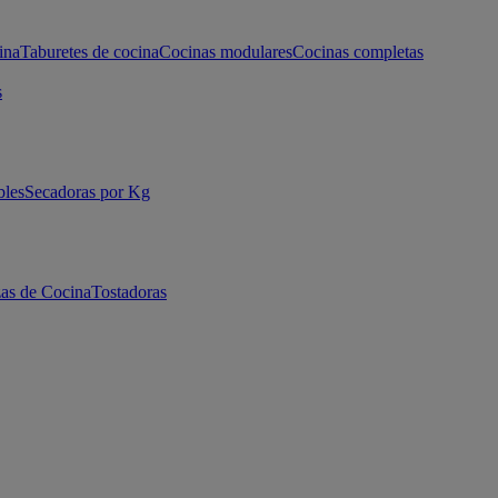
ina
Taburetes de cocina
Cocinas modulares
Cocinas completas
s
bles
Secadoras por Kg
as de Cocina
Tostadoras