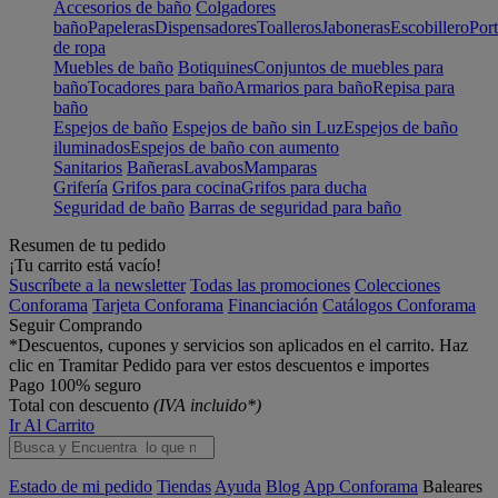
Accesorios de baño
Colgadores
baño
Papeleras
Dispensadores
Toalleros
Jaboneras
Escobillero
Port
de ropa
Muebles de baño
Botiquines
Conjuntos de muebles para
baño
Tocadores para baño
Armarios para baño
Repisa para
baño
Espejos de baño
Espejos de baño sin Luz
Espejos de baño
iluminados
Espejos de baño con aumento
Sanitarios
Bañeras
Lavabos
Mamparas
Grifería
Grifos para cocina
Grifos para ducha
Seguridad de baño
Barras de seguridad para baño
Resumen de tu pedido
¡Tu carrito está vacío!
Suscríbete a la newsletter
Todas las promociones
Colecciones
Conforama
Tarjeta Conforama
Financiación
Catálogos Conforama
Seguir Comprando
*Descuentos, cupones y servicios son aplicados en el carrito. Haz
clic en Tramitar Pedido para ver estos descuentos e importes
Pago 100% seguro
Total con descuento
(IVA incluido*)
Ir Al Carrito
Estado de mi pedido
Tiendas
Ayuda
Blog
App Conforama
Baleares