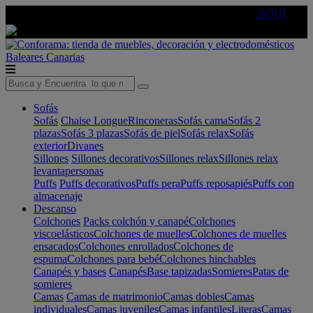
🔵Cambia tu electro con
-10% EXTRA
de descuento ☑️
AQUÍ
Baleares
Canarias
Sofás
Sofás
Chaise Longue
Rinconeras
Sofás cama
Sofás 2
plazas
Sofás 3 plazas
Sofás de piel
Sofás relax
Sofás
exterior
Divanes
Sillones
Sillones decorativos
Sillones relax
Sillones relax
levantapersonas
Puffs
Puffs decorativos
Puffs pera
Puffs reposapiés
Puffs con
almacenaje
Descanso
Colchones
Packs colchón y canapé
Colchones
viscoelásticos
Colchones de muelles
Colchones de muelles
ensacados
Colchones enrollados
Colchones de
espuma
Colchones para bebé
Colchones hinchables
Canapés y bases
Canapés
Base tapizadas
Somieres
Patas de
somieres
Camas
Camas de matrimonio
Camas dobles
Camas
individuales
Camas juveniles
Camas infantiles
Literas
Camas