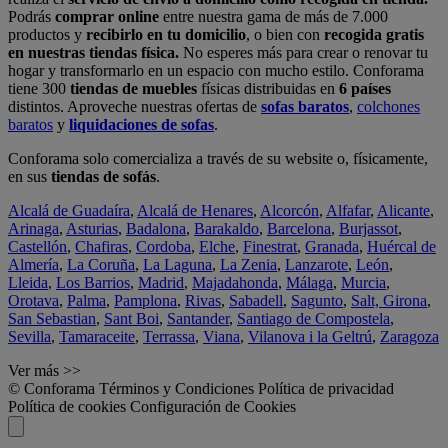
Podrás
comprar online
entre nuestra gama de más de 7.000
productos y
recibirlo en tu domicilio
, o bien con
recogida gratis
en nuestras tiendas física.
No esperes más para crear o renovar tu
hogar y transformarlo en un espacio con mucho estilo. Conforama
tiene 300
tiendas de muebles
físicas distribuidas en
6 países
distintos. Aproveche nuestras ofertas de
sofas baratos
,
colchones
baratos
y
liquidaciones de sofas
.
Conforama solo comercializa a través de su website o, físicamente,
en sus
tiendas de sofás
.
Alcalá de Guadaíra
,
Alcalá de Henares
,
Alcorcón
,
Alfafar
,
Alicante
,
Arinaga
,
Asturias
,
Badalona
,
Barakaldo
,
Barcelona
,
Burjassot
,
Castellón
,
Chafiras
,
Cordoba
,
Elche
,
Finestrat
,
Granada
,
Huércal de
Almería
,
La Coruña
,
La Laguna
,
La Zenia
,
Lanzarote
,
León
,
Lleida
,
Los Barrios
,
Madrid
,
Majadahonda
,
Málaga
,
Murcia
,
Orotava
,
Palma
,
Pamplona
,
Rivas
,
Sabadell
,
Sagunto
,
Salt, Girona
,
San Sebastian
,
Sant Boi
,
Santander
,
Santiago de Compostela
,
Sevilla
,
Tamaraceite
,
Terrassa
,
Viana
,
Vilanova i la Geltrú
,
Zaragoza
Ver más >>
© Conforama
Términos y Condiciones
Política de privacidad
Política de cookies
Configuración de Cookies