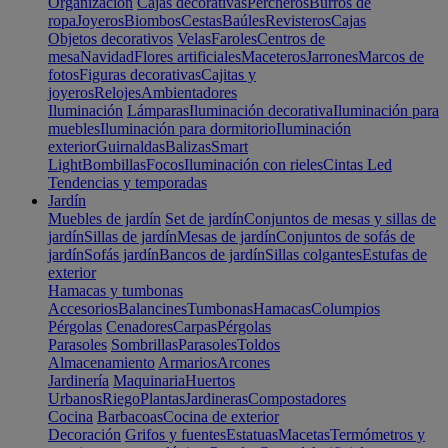
Organización
Cajas decorativas
Percheros
Burros de
ropa
Joyeros
Biombos
Cestas
Baúles
Revisteros
Cajas
Objetos decorativos
Velas
Faroles
Centros de
mesa
Navidad
Flores artificiales
Maceteros
Jarrones
Marcos de
fotos
Figuras decorativas
Cajitas y
joyeros
Relojes
Ambientadores
Iluminación
Lámparas
Iluminación decorativa
Iluminación para
muebles
Iluminación para dormitorio
Iluminación
exterior
Guirnaldas
Balizas
Smart
Light
Bombillas
Focos
Iluminación con rieles
Cintas Led
Tendencias y temporadas
Jardín
Muebles de jardín
Set de jardín
Conjuntos de mesas y sillas de
jardín
Sillas de jardín
Mesas de jardín
Conjuntos de sofás de
jardín
Sofás jardín
Bancos de jardín
Sillas colgantes
Estufas de
exterior
Hamacas y tumbonas
Accesorios
Balancines
Tumbonas
Hamacas
Columpios
Pérgolas
Cenadores
Carpas
Pérgolas
Parasoles
Sombrillas
Parasoles
Toldos
Almacenamiento
Armarios
Arcones
Jardinería
Maquinaria
Huertos
Urbanos
Riego
Plantas
Jardineras
Compostadores
Cocina
Barbacoas
Cocina de exterior
Decoración
Grifos y fuentes
Estatuas
Macetas
Termómetros y