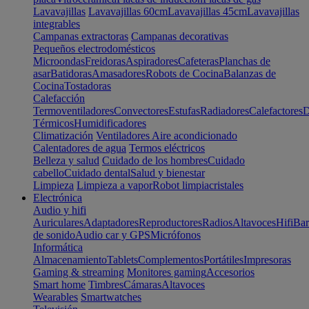
Lavavajillas
Lavavajillas 60cm
Lavavajillas 45cm
Lavavajillas
integrables
Campanas extractoras
Campanas decorativas
Pequeños electrodomésticos
Microondas
Freidoras
Aspiradores
Cafeteras
Planchas de
asar
Batidoras
Amasadores
Robots de Cocina
Balanzas de
Cocina
Tostadoras
Calefacción
Termoventiladores
Convectores
Estufas
Radiadores
Calefactores
D
Térmicos
Humidificadores
Climatización
Ventiladores
Aire acondicionado
Calentadores de agua
Termos eléctricos
Belleza y salud
Cuidado de los hombres
Cuidado
cabello
Cuidado dental
Salud y bienestar
Limpieza
Limpieza a vapor
Robot limpiacristales
Electrónica
Audio y hifi
Auriculares
Adaptadores
Reproductores
Radios
Altavoces
Hifi
Bar
de sonido
Audio car y GPS
Micrófonos
Informática
Almacenamiento
Tablets
Complementos
Portátiles
Impresoras
Gaming & streaming
Monitores gaming
Accesorios
Smart home
Timbres
Cámaras
Altavoces
Wearables
Smartwatches