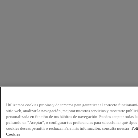
Utilizamos cookies propias y de terceros para garantizar el correcto funcionami
sitio web, analizar la navegación, mejorar nuestros servicios y mostrarte public
personalizada en función de tus hábitos de navegación. Puedes aceptar todas la
pulsando en “Aceptar”, o configurar tus preferencias para seleccionar qué tipos
cookies deseas permitir o rechazar. Para más información, consulta nuestra
Pol
Cookies