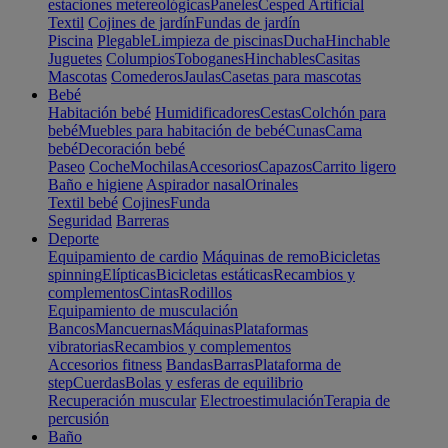
estaciones metereológicas
Paneles
Cesped Artificial
Textil
Cojines de jardín
Fundas de jardín
Piscina
Plegable
Limpieza de piscinas
Ducha
Hinchable
Juguetes
Columpios
Toboganes
Hinchables
Casitas
Mascotas
Comederos
Jaulas
Casetas para mascotas
Bebé
Habitación bebé
Humidificadores
Cestas
Colchón para
bebé
Muebles para habitación de bebé
Cunas
Cama
bebé
Decoración bebé
Paseo
Coche
Mochilas
Accesorios
Capazos
Carrito ligero
Baño e higiene
Aspirador nasal
Orinales
Textil bebé
Cojines
Funda
Seguridad
Barreras
Deporte
Equipamiento de cardio
Máquinas de remo
Bicicletas
spinning
Elípticas
Bicicletas estáticas
Recambios y
complementos
Cintas
Rodillos
Equipamiento de musculación
Bancos
Mancuernas
Máquinas
Plataformas
vibratorias
Recambios y complementos
Accesorios fitness
Bandas
Barras
Plataforma de
step
Cuerdas
Bolas y esferas de equilibrio
Recuperación muscular
Electroestimulación
Terapia de
percusión
Baño