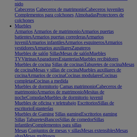
nido
Cabeceros
Cabeceros de matrimonio
Cabeceros juveniles
Complementos para colchones
Almohadas
Protectores de
colchones
Muebles
Armarios
Armarios de matrimonio
Armarios puertas
batientes
Armarios puertas correderas
Armarios
juvenil
Armarios infantiles
Armarios esquineros
Armarios
vestidores
Armarios auxiliares
Zapateros
Muebles de salón
Sillas
Mesas de salón
Muebles
TV
Vitrinas
Aparadores
Estanterias
Muebles recibidores
Muebles de cocina
Sillas de cocinas
Taburetes de cocina
Mesas
de cocina
Mesas y sillas de cocina
Muebles auxiliares de
cocina
Armarios de cocina
Cocinas modulares
Cocinas
completas
Cocinas a medida
Muebles de dormitorio
Camas matrimonio
Cabeceros de
matrimonio
Armarios de matrimonio
Mesitas de
noche
Comodas
Muebles de dormitorio juvenil
Muebles de oficina y teletrabajo
Escritorios
Sillas de
escritorio
Estanterías
Muebles de Gaming
Sillas gaming
Escritorios gaming
Sillas
Taburetes
Bancos
Sillas de comedor
Sillas
infantiles
Complementos para sillas
Mesas
Conjuntos de mesas y sillas
Mesas extensibles
Mesas
altas
Mesas multiusos