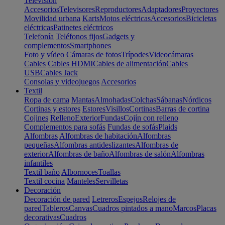
Televisión
Accesorios
Televisores
Reproductores
Adaptadores
Proyectores
Movilidad urbana
Karts
Motos eléctricas
Accesorios
Bicicletas
eléctricas
Patinetes eléctricos
Telefonía
Teléfonos fijos
Gadgets y
complementos
Smartphones
Foto y vídeo
Cámaras de fotos
Trípodes
Videocámaras
Cables
Cables HDMI
Cables de alimentación
Cables
USB
Cables Jack
Consolas y videojuegos
Accesorios
Textil
Ropa de cama
Mantas
Almohadas
Colchas
Sábanas
Nórdicos
Cortinas y estores
Estores
Visillos
Cortinas
Barras de cortina
Cojines
Relleno
Exterior
Fundas
Cojín con relleno
Complementos para sofás
Fundas de sofás
Plaids
Alfombras
Alfombras de habitación
Alfombras
pequeñas
Alfombras antideslizantes
Alfombras de
exterior
Alfombras de baño
Alfombras de salón
Alfombras
infantiles
Textil baño
Albornoces
Toallas
Textil cocina
Manteles
Servilletas
Decoración
Decoración de pared
Letreros
Espejos
Relojes de
pared
Tableros
Canvas
Cuadros pintados a mano
Marcos
Placas
decorativas
Cuadros