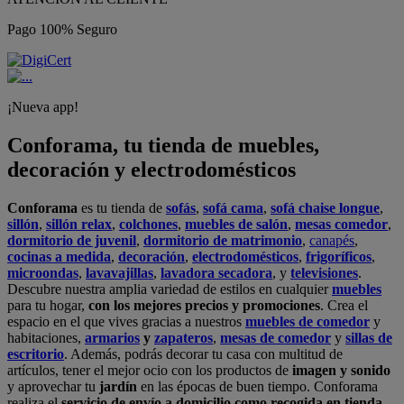
Pago 100% Seguro
¡Nueva app!
Conforama, tu tienda de muebles,
decoración y electrodomésticos
Conforama
es tu tienda de
sofás
,
sofá cama
,
sofá chaise longue
,
sillón
,
sillón relax
,
colchones
,
muebles de salón
,
mesas comedor
,
dormitorio de juvenil
,
dormitorio de matrimonio
,
canapés
,
cocinas a medida
,
decoración
,
electrodomésticos
,
frigoríficos
,
microondas
,
lavavajillas
,
lavadora secadora
, y
televisiones
.
Descubre nuestra amplia variedad de estilos en cualquier
muebles
para tu hogar,
con los mejores precios y promociones
. Crea el
espacio en el que vives gracias a nuestros
muebles de comedor
y
habitaciones,
armarios
y
zapateros
,
mesas de comedor
y
sillas de
escritorio
. Además, podrás decorar tu casa con multitud de
artículos, tener el mejor ocio con los productos de
imagen y sonido
y aprovechar tu
jardín
en las épocas de buen tiempo. Conforama
realiza el
servicio de envío a domicilio como recogida en tienda.