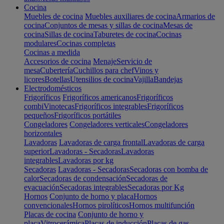
Cocina
Muebles de cocina
Muebles auxiliares de cocina
Armarios de
cocina
Conjuntos de mesas y sillas de cocina
Mesas de
cocina
Sillas de cocina
Taburetes de cocina
Cocinas
modulares
Cocinas completas
Cocinas a medida
Accesorios de cocina
Menaje
Servicio de
mesa
Cubertería
Cuchillos para chef
Vinos y
licores
Botellas
Utensilios de cocina
Vajilla
Bandejas
Electrodomésticos
Frigoríficos
Frigoríficos americanos
Frigoríficos
combi
Vinotecas
Frigoríficos integrables
Frigoríficos
pequeños
Frigoríficos portátiles
Congeladores
Congeladores verticales
Congeladores
horizontales
Lavadoras
Lavadoras de carga frontal
Lavadoras de carga
superior
Lavadoras - Secadoras
Lavadoras
integrables
Lavadoras por kg
Secadoras
Lavadoras - Secadoras
Secadoras con bomba de
calor
Secadoras de condensación
Secadoras de
evacuación
Secadoras integrables
Secadoras por Kg
Hornos
Conjunto de horno y placa
Hornos
convencionales
Hornos pirolíticos
Hornos multifunción
Placas de cocina
Conjunto de horno y
placa
Vitrocerámica
Placas de inducción
Placas de gas