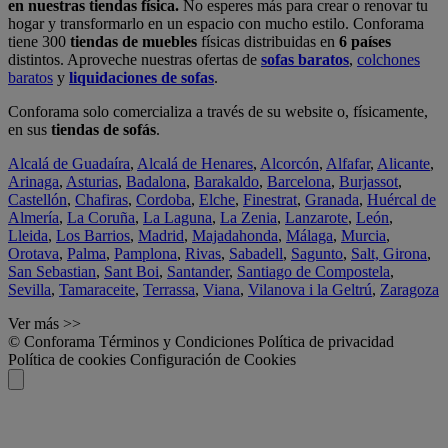
en nuestras tiendas física.
No esperes más para crear o renovar tu
hogar y transformarlo en un espacio con mucho estilo. Conforama
tiene 300
tiendas de muebles
físicas distribuidas en
6 países
distintos. Aproveche nuestras ofertas de
sofas baratos
,
colchones
baratos
y
liquidaciones de sofas
.
Conforama solo comercializa a través de su website o, físicamente,
en sus
tiendas de sofás
.
Alcalá de Guadaíra
,
Alcalá de Henares
,
Alcorcón
,
Alfafar
,
Alicante
,
Arinaga
,
Asturias
,
Badalona
,
Barakaldo
,
Barcelona
,
Burjassot
,
Castellón
,
Chafiras
,
Cordoba
,
Elche
,
Finestrat
,
Granada
,
Huércal de
Almería
,
La Coruña
,
La Laguna
,
La Zenia
,
Lanzarote
,
León
,
Lleida
,
Los Barrios
,
Madrid
,
Majadahonda
,
Málaga
,
Murcia
,
Orotava
,
Palma
,
Pamplona
,
Rivas
,
Sabadell
,
Sagunto
,
Salt, Girona
,
San Sebastian
,
Sant Boi
,
Santander
,
Santiago de Compostela
,
Sevilla
,
Tamaraceite
,
Terrassa
,
Viana
,
Vilanova i la Geltrú
,
Zaragoza
Ver más >>
© Conforama
Términos y Condiciones
Política de privacidad
Política de cookies
Configuración de Cookies