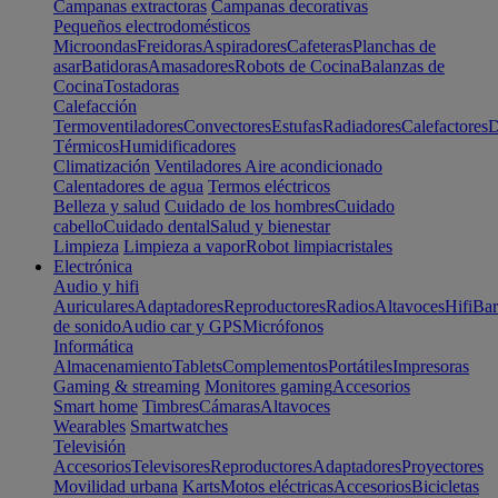
Campanas extractoras
Campanas decorativas
Pequeños electrodomésticos
Microondas
Freidoras
Aspiradores
Cafeteras
Planchas de
asar
Batidoras
Amasadores
Robots de Cocina
Balanzas de
Cocina
Tostadoras
Calefacción
Termoventiladores
Convectores
Estufas
Radiadores
Calefactores
D
Térmicos
Humidificadores
Climatización
Ventiladores
Aire acondicionado
Calentadores de agua
Termos eléctricos
Belleza y salud
Cuidado de los hombres
Cuidado
cabello
Cuidado dental
Salud y bienestar
Limpieza
Limpieza a vapor
Robot limpiacristales
Electrónica
Audio y hifi
Auriculares
Adaptadores
Reproductores
Radios
Altavoces
Hifi
Bar
de sonido
Audio car y GPS
Micrófonos
Informática
Almacenamiento
Tablets
Complementos
Portátiles
Impresoras
Gaming & streaming
Monitores gaming
Accesorios
Smart home
Timbres
Cámaras
Altavoces
Wearables
Smartwatches
Televisión
Accesorios
Televisores
Reproductores
Adaptadores
Proyectores
Movilidad urbana
Karts
Motos eléctricas
Accesorios
Bicicletas