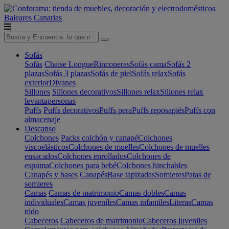
Baleares
Canarias
Sofás
Sofás
Chaise Longue
Rinconeras
Sofás cama
Sofás 2
plazas
Sofás 3 plazas
Sofás de piel
Sofás relax
Sofás
exterior
Divanes
Sillones
Sillones decorativos
Sillones relax
Sillones relax
levantapersonas
Puffs
Puffs decorativos
Puffs pera
Puffs reposapiés
Puffs con
almacenaje
Descanso
Colchones
Packs colchón y canapé
Colchones
viscoelásticos
Colchones de muelles
Colchones de muelles
ensacados
Colchones enrollados
Colchones de
espuma
Colchones para bebé
Colchones hinchables
Canapés y bases
Canapés
Base tapizadas
Somieres
Patas de
somieres
Camas
Camas de matrimonio
Camas dobles
Camas
individuales
Camas juveniles
Camas infantiles
Literas
Camas
nido
Cabeceros
Cabeceros de matrimonio
Cabeceros juveniles