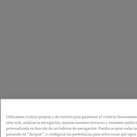
Utilizamos cookies propias y de terceros para garantizar el correcto funcionami
sitio web, analizar la navegación, mejorar nuestros servicios y mostrarte public
personalizada en función de tus hábitos de navegación. Puedes aceptar todas la
pulsando en “Aceptar”, o configurar tus preferencias para seleccionar qué tipos