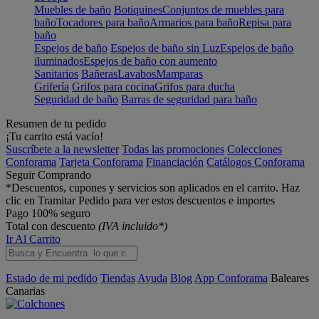
Muebles de baño
Botiquines
Conjuntos de muebles para
baño
Tocadores para baño
Armarios para baño
Repisa para
baño
Espejos de baño
Espejos de baño sin Luz
Espejos de baño
iluminados
Espejos de baño con aumento
Sanitarios
Bañeras
Lavabos
Mamparas
Grifería
Grifos para cocina
Grifos para ducha
Seguridad de baño
Barras de seguridad para baño
Resumen de tu pedido
¡Tu carrito está vacío!
Suscríbete a la newsletter
Todas las promociones
Colecciones
Conforama
Tarjeta Conforama
Financiación
Catálogos Conforama
Seguir Comprando
*Descuentos, cupones y servicios son aplicados en el carrito. Haz
clic en Tramitar Pedido para ver estos descuentos e importes
Pago 100% seguro
Total con descuento
(IVA incluido*)
Ir Al Carrito
Estado de mi pedido
Tiendas
Ayuda
Blog
App Conforama
Baleares
Canarias