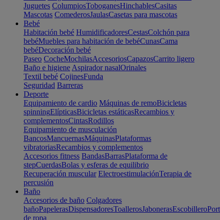
Juguetes
Columpios
Toboganes
Hinchables
Casitas
Mascotas
Comederos
Jaulas
Casetas para mascotas
Bebé
Habitación bebé
Humidificadores
Cestas
Colchón para
bebé
Muebles para habitación de bebé
Cunas
Cama
bebé
Decoración bebé
Paseo
Coche
Mochilas
Accesorios
Capazos
Carrito ligero
Baño e higiene
Aspirador nasal
Orinales
Textil bebé
Cojines
Funda
Seguridad
Barreras
Deporte
Equipamiento de cardio
Máquinas de remo
Bicicletas
spinning
Elípticas
Bicicletas estáticas
Recambios y
complementos
Cintas
Rodillos
Equipamiento de musculación
Bancos
Mancuernas
Máquinas
Plataformas
vibratorias
Recambios y complementos
Accesorios fitness
Bandas
Barras
Plataforma de
step
Cuerdas
Bolas y esferas de equilibrio
Recuperación muscular
Electroestimulación
Terapia de
percusión
Baño
Accesorios de baño
Colgadores
baño
Papeleras
Dispensadores
Toalleros
Jaboneras
Escobillero
Port
de ropa