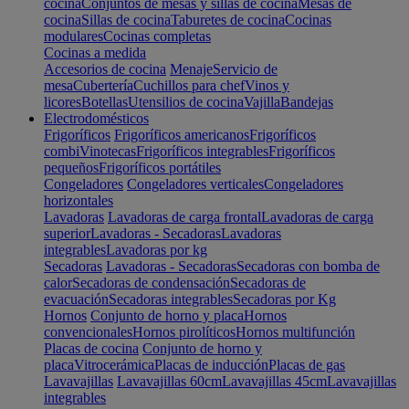
cocina
Conjuntos de mesas y sillas de cocina
Mesas de
cocina
Sillas de cocina
Taburetes de cocina
Cocinas
modulares
Cocinas completas
Cocinas a medida
Accesorios de cocina
Menaje
Servicio de
mesa
Cubertería
Cuchillos para chef
Vinos y
licores
Botellas
Utensilios de cocina
Vajilla
Bandejas
Electrodomésticos
Frigoríficos
Frigoríficos americanos
Frigoríficos
combi
Vinotecas
Frigoríficos integrables
Frigoríficos
pequeños
Frigoríficos portátiles
Congeladores
Congeladores verticales
Congeladores
horizontales
Lavadoras
Lavadoras de carga frontal
Lavadoras de carga
superior
Lavadoras - Secadoras
Lavadoras
integrables
Lavadoras por kg
Secadoras
Lavadoras - Secadoras
Secadoras con bomba de
calor
Secadoras de condensación
Secadoras de
evacuación
Secadoras integrables
Secadoras por Kg
Hornos
Conjunto de horno y placa
Hornos
convencionales
Hornos pirolíticos
Hornos multifunción
Placas de cocina
Conjunto de horno y
placa
Vitrocerámica
Placas de inducción
Placas de gas
Lavavajillas
Lavavajillas 60cm
Lavavajillas 45cm
Lavavajillas
integrables