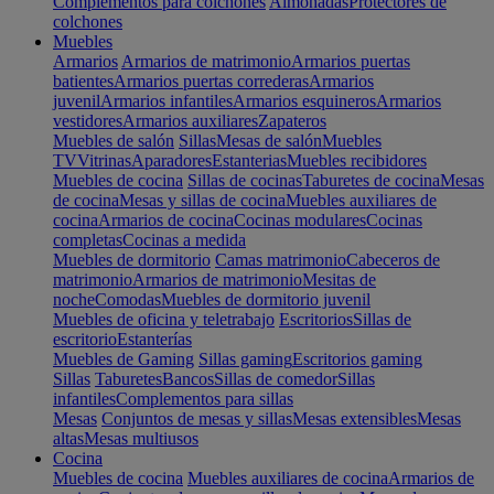
Complementos para colchones
Almohadas
Protectores de
colchones
Muebles
Armarios
Armarios de matrimonio
Armarios puertas
batientes
Armarios puertas correderas
Armarios
juvenil
Armarios infantiles
Armarios esquineros
Armarios
vestidores
Armarios auxiliares
Zapateros
Muebles de salón
Sillas
Mesas de salón
Muebles
TV
Vitrinas
Aparadores
Estanterias
Muebles recibidores
Muebles de cocina
Sillas de cocinas
Taburetes de cocina
Mesas
de cocina
Mesas y sillas de cocina
Muebles auxiliares de
cocina
Armarios de cocina
Cocinas modulares
Cocinas
completas
Cocinas a medida
Muebles de dormitorio
Camas matrimonio
Cabeceros de
matrimonio
Armarios de matrimonio
Mesitas de
noche
Comodas
Muebles de dormitorio juvenil
Muebles de oficina y teletrabajo
Escritorios
Sillas de
escritorio
Estanterías
Muebles de Gaming
Sillas gaming
Escritorios gaming
Sillas
Taburetes
Bancos
Sillas de comedor
Sillas
infantiles
Complementos para sillas
Mesas
Conjuntos de mesas y sillas
Mesas extensibles
Mesas
altas
Mesas multiusos
Cocina
Muebles de cocina
Muebles auxiliares de cocina
Armarios de