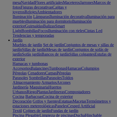
mesa
Navidad
Flores artificiales
Maceteros
Jarrones
Marcos de
fotos
Figuras decorativas
Cajitas y
joyeros
Relojes
Ambientadores
Iluminación
Lámparas
Iluminación decorativa
Iluminación para
muebles
Iluminación para dormitorio
Iluminación
exterior
Guirnaldas
Balizas
Smart
Light
Bombillas
Focos
Iluminación con rieles
Cintas Led
Tendencias y temporadas
Jardín
Muebles de jardín
Set de jardín
Conjuntos de mesas y sillas de
jardín
Sillas de jardín
Mesas de jardín
Conjuntos de sofás de
jardín
Sofás jardín
Bancos de jardín
Sillas colgantes
Estufas de
exterior
Hamacas y tumbonas
Accesorios
Balancines
Tumbonas
Hamacas
Columpios
Pérgolas
Cenadores
Carpas
Pérgolas
Parasoles
Sombrillas
Parasoles
Toldos
Almacenamiento
Armarios
Arcones
Jardinería
Maquinaria
Huertos
Urbanos
Riego
Plantas
Jardineras
Compostadores
Cocina
Barbacoas
Cocina de exterior
Decoración
Grifos y fuentes
Estatuas
Macetas
Termómetros y
estaciones metereológicas
Paneles
Cesped Artificial
Textil
Cojines de jardín
Fundas de jardín
Piscina
Plegable
Limpieza de piscinas
Ducha
Hinchable