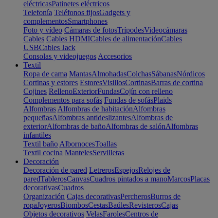
eléctricas
Patinetes eléctricos
Telefonía
Teléfonos fijos
Gadgets y
complementos
Smartphones
Foto y vídeo
Cámaras de fotos
Trípodes
Videocámaras
Cables
Cables HDMI
Cables de alimentación
Cables
USB
Cables Jack
Consolas y videojuegos
Accesorios
Textil
Ropa de cama
Mantas
Almohadas
Colchas
Sábanas
Nórdicos
Cortinas y estores
Estores
Visillos
Cortinas
Barras de cortina
Cojines
Relleno
Exterior
Fundas
Cojín con relleno
Complementos para sofás
Fundas de sofás
Plaids
Alfombras
Alfombras de habitación
Alfombras
pequeñas
Alfombras antideslizantes
Alfombras de
exterior
Alfombras de baño
Alfombras de salón
Alfombras
infantiles
Textil baño
Albornoces
Toallas
Textil cocina
Manteles
Servilletas
Decoración
Decoración de pared
Letreros
Espejos
Relojes de
pared
Tableros
Canvas
Cuadros pintados a mano
Marcos
Placas
decorativas
Cuadros
Organización
Cajas decorativas
Percheros
Burros de
ropa
Joyeros
Biombos
Cestas
Baúles
Revisteros
Cajas
Objetos decorativos
Velas
Faroles
Centros de