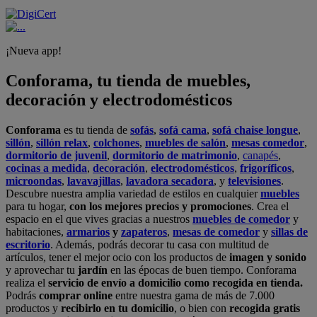
¡Nueva app!
Conforama, tu tienda de muebles,
decoración y electrodomésticos
Conforama
es tu tienda de
sofás
,
sofá cama
,
sofá chaise longue
,
sillón
,
sillón relax
,
colchones
,
muebles de salón
,
mesas comedor
,
dormitorio de juvenil
,
dormitorio de matrimonio
,
canapés
,
cocinas a medida
,
decoración
,
electrodomésticos
,
frigoríficos
,
microondas
,
lavavajillas
,
lavadora secadora
, y
televisiones
.
Descubre nuestra amplia variedad de estilos en cualquier
muebles
para tu hogar,
con los mejores precios y promociones
. Crea el
espacio en el que vives gracias a nuestros
muebles de comedor
y
habitaciones,
armarios
y
zapateros
,
mesas de comedor
y
sillas de
escritorio
. Además, podrás decorar tu casa con multitud de
artículos, tener el mejor ocio con los productos de
imagen y sonido
y aprovechar tu
jardín
en las épocas de buen tiempo. Conforama
realiza el
servicio de envío a domicilio como recogida en tienda.
Podrás
comprar online
entre nuestra gama de más de 7.000
productos y
recibirlo en tu domicilio
, o bien con
recogida gratis