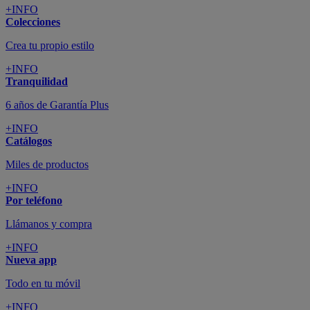
+INFO
Colecciones
Crea tu propio estilo
+INFO
Tranquilidad
6 años de Garantía Plus
+INFO
Catálogos
Miles de productos
+INFO
Por teléfono
Llámanos y compra
+INFO
Nueva app
Todo en tu móvil
+INFO