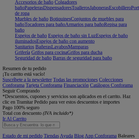
Accesorios de baño
Colgadores
baño
Papeleras
Dispensadores
Toalleros
Jaboneras
Escobillero
Port
de ropa
Muebles de baño
Botiquines
Conjuntos de muebles para
baño
Tocadores para baño
Armarios para baño
Repisa para
baño
Espejos de baño
Espejos de baño sin Luz
Espejos de baño
iluminados
Espejos de baño con aumento
Sanitarios
Bañeras
Lavabos
Mamparas
Grifería
Grifos para cocina
Grifos para ducha
Seguridad de baño
Barras de seguridad para baño
Resumen de tu pedido
¡Tu carrito está vacío!
Suscríbete a la newsletter
Todas las promociones
Colecciones
Conforama
Tarjeta Conforama
Financiación
Catálogos Conforama
Seguir Comprando
*Descuentos, cupones y servicios son aplicados en el carrito. Haz
clic en Tramitar Pedido para ver estos descuentos e importes
Pago 100% seguro
Total con descuento
(IVA incluido*)
Ir Al Carrito
Estado de mi pedido
Tiendas
Ayuda
Blog
App Conforama
Baleares