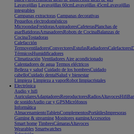
Lavavajillas
Lavavajillas 60cm
Lavavajillas 45cm
Lavavajillas
integrables
Campanas extractoras
Campanas decorativas
Pequeños electrodomésticos
Microondas
Freidoras
Aspiradores
Cafeteras
Planchas de
asar
Batidoras
Amasadores
Robots de Cocina
Balanzas de
Cocina
Tostadoras
Calefacción
Termoventiladores
Convectores
Estufas
Radiadores
Calefactores
D
Térmicos
Humidificadores
Climatización
Ventiladores
Aire acondicionado
Calentadores de agua
Termos eléctricos
Belleza y salud
Cuidado de los hombres
Cuidado
cabello
Cuidado dental
Salud y bienestar
Limpieza
Limpieza a vapor
Robot limpiacristales
Electrónica
Audio y hifi
Auriculares
Adaptadores
Reproductores
Radios
Altavoces
Hifi
Bar
de sonido
Audio car y GPS
Micrófonos
Informática
Almacenamiento
Tablets
Complementos
Portátiles
Impresoras
Gaming & streaming
Monitores gaming
Accesorios
Smart home
Timbres
Cámaras
Altavoces
Wearables
Smartwatches