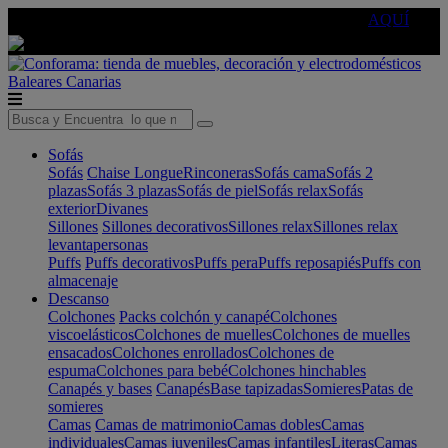
🔵Cambia tu electro con
-10% EXTRA
de descuento ☑️
AQUÍ
Baleares
Canarias
Sofás
Sofás
Chaise Longue
Rinconeras
Sofás cama
Sofás 2
plazas
Sofás 3 plazas
Sofás de piel
Sofás relax
Sofás
exterior
Divanes
Sillones
Sillones decorativos
Sillones relax
Sillones relax
levantapersonas
Puffs
Puffs decorativos
Puffs pera
Puffs reposapiés
Puffs con
almacenaje
Descanso
Colchones
Packs colchón y canapé
Colchones
viscoelásticos
Colchones de muelles
Colchones de muelles
ensacados
Colchones enrollados
Colchones de
espuma
Colchones para bebé
Colchones hinchables
Canapés y bases
Canapés
Base tapizadas
Somieres
Patas de
somieres
Camas
Camas de matrimonio
Camas dobles
Camas
individuales
Camas juveniles
Camas infantiles
Literas
Camas