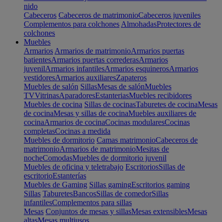
nido
Cabeceros
Cabeceros de matrimonio
Cabeceros juveniles
Complementos para colchones
Almohadas
Protectores de
colchones
Muebles
Armarios
Armarios de matrimonio
Armarios puertas
batientes
Armarios puertas correderas
Armarios
juvenil
Armarios infantiles
Armarios esquineros
Armarios
vestidores
Armarios auxiliares
Zapateros
Muebles de salón
Sillas
Mesas de salón
Muebles
TV
Vitrinas
Aparadores
Estanterias
Muebles recibidores
Muebles de cocina
Sillas de cocinas
Taburetes de cocina
Mesas
de cocina
Mesas y sillas de cocina
Muebles auxiliares de
cocina
Armarios de cocina
Cocinas modulares
Cocinas
completas
Cocinas a medida
Muebles de dormitorio
Camas matrimonio
Cabeceros de
matrimonio
Armarios de matrimonio
Mesitas de
noche
Comodas
Muebles de dormitorio juvenil
Muebles de oficina y teletrabajo
Escritorios
Sillas de
escritorio
Estanterías
Muebles de Gaming
Sillas gaming
Escritorios gaming
Sillas
Taburetes
Bancos
Sillas de comedor
Sillas
infantiles
Complementos para sillas
Mesas
Conjuntos de mesas y sillas
Mesas extensibles
Mesas
altas
Mesas multiusos