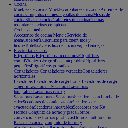
Cocina
Muebles de cocina
Muebles auxiliares de cocina
Armarios de
cocina
Conjuntos de mesas y sillas de cocina
Mesas de
cocina
Sillas de cocina
Taburetes de cocina
Cocinas
modulares
Cocinas completas
Cocinas a medida
Accesorios de cocina
Menaje
Servicio de
mesa
Cubertería
Cuchillos para chef
Vinos y
licores
Botellas
Utensilios de cocina
Vajilla
Bandejas
Electrodomésticos
Frigoríficos
Frigoríficos americanos
Frigoríficos
combi
Vinotecas
Frigoríficos integrables
Frigoríficos
pequeños
Frigoríficos portátiles
Congeladores
Congeladores verticales
Congeladores
horizontales
Lavadoras
Lavadoras de carga frontal
Lavadoras de carga
superior
Lavadoras - Secadoras
Lavadoras
integrables
Lavadoras por kg
Secadoras
Lavadoras - Secadoras
Secadoras con bomba de
calor
Secadoras de condensación
Secadoras de
evacuación
Secadoras integrables
Secadoras por Kg
Hornos
Conjunto de horno y placa
Hornos
convencionales
Hornos pirolíticos
Hornos multifunción
Placas de cocina
Conjunto de horno y
placa
Vitrocerámica
Placas de inducción
Placas de gas