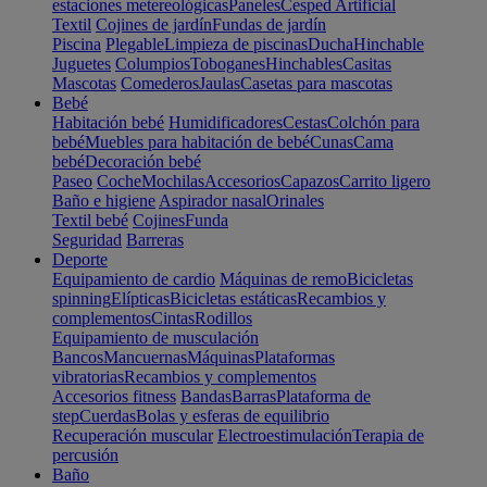
estaciones metereológicas
Paneles
Cesped Artificial
Textil
Cojines de jardín
Fundas de jardín
Piscina
Plegable
Limpieza de piscinas
Ducha
Hinchable
Juguetes
Columpios
Toboganes
Hinchables
Casitas
Mascotas
Comederos
Jaulas
Casetas para mascotas
Bebé
Habitación bebé
Humidificadores
Cestas
Colchón para
bebé
Muebles para habitación de bebé
Cunas
Cama
bebé
Decoración bebé
Paseo
Coche
Mochilas
Accesorios
Capazos
Carrito ligero
Baño e higiene
Aspirador nasal
Orinales
Textil bebé
Cojines
Funda
Seguridad
Barreras
Deporte
Equipamiento de cardio
Máquinas de remo
Bicicletas
spinning
Elípticas
Bicicletas estáticas
Recambios y
complementos
Cintas
Rodillos
Equipamiento de musculación
Bancos
Mancuernas
Máquinas
Plataformas
vibratorias
Recambios y complementos
Accesorios fitness
Bandas
Barras
Plataforma de
step
Cuerdas
Bolas y esferas de equilibrio
Recuperación muscular
Electroestimulación
Terapia de
percusión
Baño