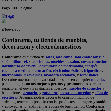
Pago 100% Seguro
¡Nueva app!
Conforama, tu tienda de muebles,
decoración y electrodomésticos
Conforama
es tu tienda de
sofás
,
sofá cama
,
sofá chaise longue
,
sillón
,
sillón relax
,
colchones
,
muebles de salón
,
mesas comedor
,
dormitorio de juvenil
,
dormitorio de matrimonio
,
canapés
,
cocinas a medida
,
decoración
,
electrodomésticos
,
frigoríficos
,
microondas
,
lavavajillas
,
lavadora secadora
, y
televisiones
.
Descubre nuestra amplia variedad de estilos en cualquier
muebles
para tu hogar,
con los mejores precios y promociones
. Crea el
espacio en el que vives gracias a nuestros
muebles de comedor
y
habitaciones,
armarios
y
zapateros
,
mesas de comedor
y
sillas de
escritorio
. Además, podrás decorar tu casa con multitud de
artículos, tener el mejor ocio con los productos de
imagen y sonido
y aprovechar tu
jardín
en las épocas de buen tiempo. Conforama
realiza el
servicio de envío a domicilio como recogida en tienda.