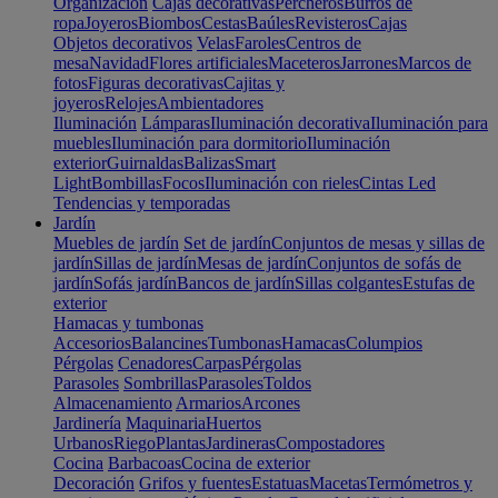
Organización
Cajas decorativas
Percheros
Burros de
ropa
Joyeros
Biombos
Cestas
Baúles
Revisteros
Cajas
Objetos decorativos
Velas
Faroles
Centros de
mesa
Navidad
Flores artificiales
Maceteros
Jarrones
Marcos de
fotos
Figuras decorativas
Cajitas y
joyeros
Relojes
Ambientadores
Iluminación
Lámparas
Iluminación decorativa
Iluminación para
muebles
Iluminación para dormitorio
Iluminación
exterior
Guirnaldas
Balizas
Smart
Light
Bombillas
Focos
Iluminación con rieles
Cintas Led
Tendencias y temporadas
Jardín
Muebles de jardín
Set de jardín
Conjuntos de mesas y sillas de
jardín
Sillas de jardín
Mesas de jardín
Conjuntos de sofás de
jardín
Sofás jardín
Bancos de jardín
Sillas colgantes
Estufas de
exterior
Hamacas y tumbonas
Accesorios
Balancines
Tumbonas
Hamacas
Columpios
Pérgolas
Cenadores
Carpas
Pérgolas
Parasoles
Sombrillas
Parasoles
Toldos
Almacenamiento
Armarios
Arcones
Jardinería
Maquinaria
Huertos
Urbanos
Riego
Plantas
Jardineras
Compostadores
Cocina
Barbacoas
Cocina de exterior
Decoración
Grifos y fuentes
Estatuas
Macetas
Termómetros y