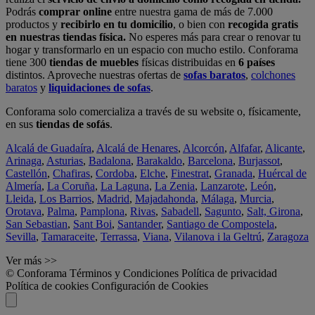
Podrás
comprar online
entre nuestra gama de más de 7.000
productos y
recibirlo en tu domicilio
, o bien con
recogida gratis
en nuestras tiendas física.
No esperes más para crear o renovar tu
hogar y transformarlo en un espacio con mucho estilo. Conforama
tiene 300
tiendas de muebles
físicas distribuidas en
6 países
distintos. Aproveche nuestras ofertas de
sofas baratos
,
colchones
baratos
y
liquidaciones de sofas
.
Conforama solo comercializa a través de su website o, físicamente,
en sus
tiendas de sofás
.
Alcalá de Guadaíra
,
Alcalá de Henares
,
Alcorcón
,
Alfafar
,
Alicante
,
Arinaga
,
Asturias
,
Badalona
,
Barakaldo
,
Barcelona
,
Burjassot
,
Castellón
,
Chafiras
,
Cordoba
,
Elche
,
Finestrat
,
Granada
,
Huércal de
Almería
,
La Coruña
,
La Laguna
,
La Zenia
,
Lanzarote
,
León
,
Lleida
,
Los Barrios
,
Madrid
,
Majadahonda
,
Málaga
,
Murcia
,
Orotava
,
Palma
,
Pamplona
,
Rivas
,
Sabadell
,
Sagunto
,
Salt, Girona
,
San Sebastian
,
Sant Boi
,
Santander
,
Santiago de Compostela
,
Sevilla
,
Tamaraceite
,
Terrassa
,
Viana
,
Vilanova i la Geltrú
,
Zaragoza
Ver más >>
© Conforama
Términos y Condiciones
Política de privacidad
Política de cookies
Configuración de Cookies