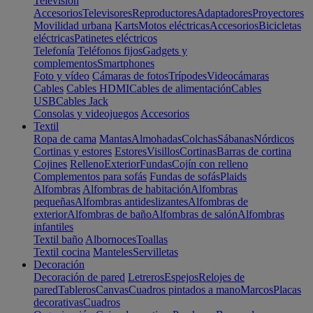
Televisión
Accesorios
Televisores
Reproductores
Adaptadores
Proyectores
Movilidad urbana
Karts
Motos eléctricas
Accesorios
Bicicletas
eléctricas
Patinetes eléctricos
Telefonía
Teléfonos fijos
Gadgets y
complementos
Smartphones
Foto y vídeo
Cámaras de fotos
Trípodes
Videocámaras
Cables
Cables HDMI
Cables de alimentación
Cables
USB
Cables Jack
Consolas y videojuegos
Accesorios
Textil
Ropa de cama
Mantas
Almohadas
Colchas
Sábanas
Nórdicos
Cortinas y estores
Estores
Visillos
Cortinas
Barras de cortina
Cojines
Relleno
Exterior
Fundas
Cojín con relleno
Complementos para sofás
Fundas de sofás
Plaids
Alfombras
Alfombras de habitación
Alfombras
pequeñas
Alfombras antideslizantes
Alfombras de
exterior
Alfombras de baño
Alfombras de salón
Alfombras
infantiles
Textil baño
Albornoces
Toallas
Textil cocina
Manteles
Servilletas
Decoración
Decoración de pared
Letreros
Espejos
Relojes de
pared
Tableros
Canvas
Cuadros pintados a mano
Marcos
Placas
decorativas
Cuadros