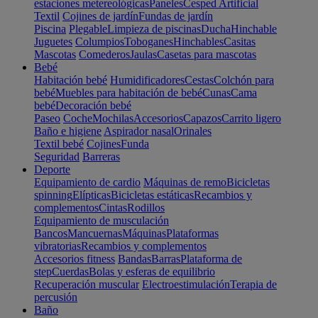
estaciones metereológicas
Paneles
Cesped Artificial
Textil
Cojines de jardín
Fundas de jardín
Piscina
Plegable
Limpieza de piscinas
Ducha
Hinchable
Juguetes
Columpios
Toboganes
Hinchables
Casitas
Mascotas
Comederos
Jaulas
Casetas para mascotas
Bebé
Habitación bebé
Humidificadores
Cestas
Colchón para
bebé
Muebles para habitación de bebé
Cunas
Cama
bebé
Decoración bebé
Paseo
Coche
Mochilas
Accesorios
Capazos
Carrito ligero
Baño e higiene
Aspirador nasal
Orinales
Textil bebé
Cojines
Funda
Seguridad
Barreras
Deporte
Equipamiento de cardio
Máquinas de remo
Bicicletas
spinning
Elípticas
Bicicletas estáticas
Recambios y
complementos
Cintas
Rodillos
Equipamiento de musculación
Bancos
Mancuernas
Máquinas
Plataformas
vibratorias
Recambios y complementos
Accesorios fitness
Bandas
Barras
Plataforma de
step
Cuerdas
Bolas y esferas de equilibrio
Recuperación muscular
Electroestimulación
Terapia de
percusión
Baño