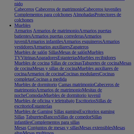
nido
Cabeceros
Cabeceros de matrimonio
Cabeceros juveniles
Complementos para colchones
Almohadas
Protectores de
colchones
Muebles
Armarios
Armarios de matrimonio
Armarios puertas
batientes
Armarios puertas correderas
Armarios
juvenil
Armarios infantiles
Armarios esquineros
Armarios
vestidores
Armarios auxiliares
Zapateros
Muebles de salón
Sillas
Mesas de salón
Muebles
TV
Vitrinas
Aparadores
Estanterias
Muebles recibidores
Muebles de cocina
Sillas de cocinas
Taburetes de cocina
Mesas
de cocina
Mesas y sillas de cocina
Muebles auxiliares de
cocina
Armarios de cocina
Cocinas modulares
Cocinas
completas
Cocinas a medida
Muebles de dormitorio
Camas matrimonio
Cabeceros de
matrimonio
Armarios de matrimonio
Mesitas de
noche
Comodas
Muebles de dormitorio juvenil
Muebles de oficina y teletrabajo
Escritorios
Sillas de
escritorio
Estanterías
Muebles de Gaming
Sillas gaming
Escritorios gaming
Sillas
Taburetes
Bancos
Sillas de comedor
Sillas
infantiles
Complementos para sillas
Mesas
Conjuntos de mesas y sillas
Mesas extensibles
Mesas
altas
Mesas multiusos