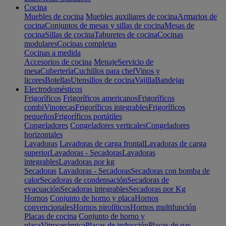
Cocina
Muebles de cocina
Muebles auxiliares de cocina
Armarios de
cocina
Conjuntos de mesas y sillas de cocina
Mesas de
cocina
Sillas de cocina
Taburetes de cocina
Cocinas
modulares
Cocinas completas
Cocinas a medida
Accesorios de cocina
Menaje
Servicio de
mesa
Cubertería
Cuchillos para chef
Vinos y
licores
Botellas
Utensilios de cocina
Vajilla
Bandejas
Electrodomésticos
Frigoríficos
Frigoríficos americanos
Frigoríficos
combi
Vinotecas
Frigoríficos integrables
Frigoríficos
pequeños
Frigoríficos portátiles
Congeladores
Congeladores verticales
Congeladores
horizontales
Lavadoras
Lavadoras de carga frontal
Lavadoras de carga
superior
Lavadoras - Secadoras
Lavadoras
integrables
Lavadoras por kg
Secadoras
Lavadoras - Secadoras
Secadoras con bomba de
calor
Secadoras de condensación
Secadoras de
evacuación
Secadoras integrables
Secadoras por Kg
Hornos
Conjunto de horno y placa
Hornos
convencionales
Hornos pirolíticos
Hornos multifunción
Placas de cocina
Conjunto de horno y
placa
Vitrocerámica
Placas de inducción
Placas de gas