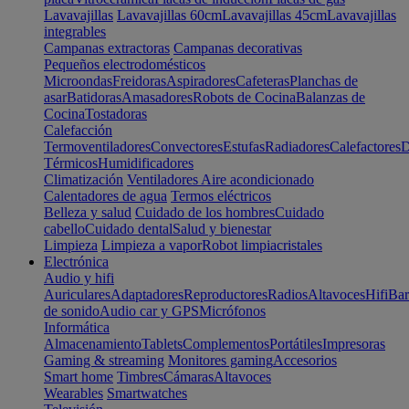
Lavavajillas
Lavavajillas 60cm
Lavavajillas 45cm
Lavavajillas
integrables
Campanas extractoras
Campanas decorativas
Pequeños electrodomésticos
Microondas
Freidoras
Aspiradores
Cafeteras
Planchas de
asar
Batidoras
Amasadores
Robots de Cocina
Balanzas de
Cocina
Tostadoras
Calefacción
Termoventiladores
Convectores
Estufas
Radiadores
Calefactores
D
Térmicos
Humidificadores
Climatización
Ventiladores
Aire acondicionado
Calentadores de agua
Termos eléctricos
Belleza y salud
Cuidado de los hombres
Cuidado
cabello
Cuidado dental
Salud y bienestar
Limpieza
Limpieza a vapor
Robot limpiacristales
Electrónica
Audio y hifi
Auriculares
Adaptadores
Reproductores
Radios
Altavoces
Hifi
Bar
de sonido
Audio car y GPS
Micrófonos
Informática
Almacenamiento
Tablets
Complementos
Portátiles
Impresoras
Gaming & streaming
Monitores gaming
Accesorios
Smart home
Timbres
Cámaras
Altavoces
Wearables
Smartwatches