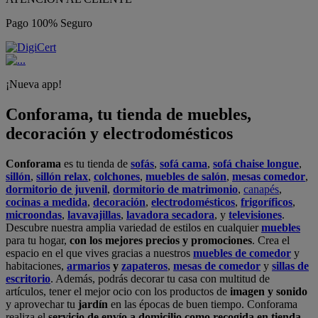
Pago 100% Seguro
¡Nueva app!
Conforama, tu tienda de muebles,
decoración y electrodomésticos
Conforama
es tu tienda de
sofás
,
sofá cama
,
sofá chaise longue
,
sillón
,
sillón relax
,
colchones
,
muebles de salón
,
mesas comedor
,
dormitorio de juvenil
,
dormitorio de matrimonio
,
canapés
,
cocinas a medida
,
decoración
,
electrodomésticos
,
frigoríficos
,
microondas
,
lavavajillas
,
lavadora secadora
, y
televisiones
.
Descubre nuestra amplia variedad de estilos en cualquier
muebles
para tu hogar,
con los mejores precios y promociones
. Crea el
espacio en el que vives gracias a nuestros
muebles de comedor
y
habitaciones,
armarios
y
zapateros
,
mesas de comedor
y
sillas de
escritorio
. Además, podrás decorar tu casa con multitud de
artículos, tener el mejor ocio con los productos de
imagen y sonido
y aprovechar tu
jardín
en las épocas de buen tiempo. Conforama
realiza el
servicio de envío a domicilio como recogida en tienda.