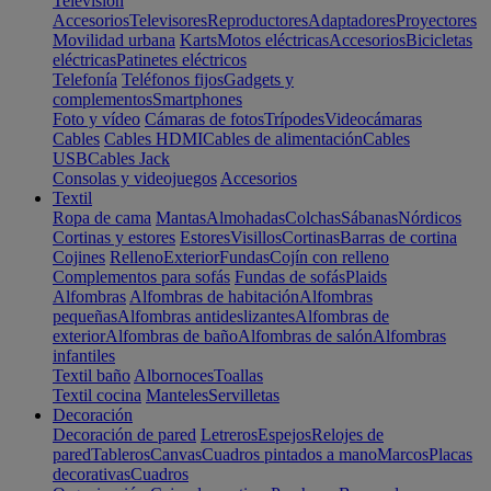
Televisión
Accesorios
Televisores
Reproductores
Adaptadores
Proyectores
Movilidad urbana
Karts
Motos eléctricas
Accesorios
Bicicletas
eléctricas
Patinetes eléctricos
Telefonía
Teléfonos fijos
Gadgets y
complementos
Smartphones
Foto y vídeo
Cámaras de fotos
Trípodes
Videocámaras
Cables
Cables HDMI
Cables de alimentación
Cables
USB
Cables Jack
Consolas y videojuegos
Accesorios
Textil
Ropa de cama
Mantas
Almohadas
Colchas
Sábanas
Nórdicos
Cortinas y estores
Estores
Visillos
Cortinas
Barras de cortina
Cojines
Relleno
Exterior
Fundas
Cojín con relleno
Complementos para sofás
Fundas de sofás
Plaids
Alfombras
Alfombras de habitación
Alfombras
pequeñas
Alfombras antideslizantes
Alfombras de
exterior
Alfombras de baño
Alfombras de salón
Alfombras
infantiles
Textil baño
Albornoces
Toallas
Textil cocina
Manteles
Servilletas
Decoración
Decoración de pared
Letreros
Espejos
Relojes de
pared
Tableros
Canvas
Cuadros pintados a mano
Marcos
Placas
decorativas
Cuadros