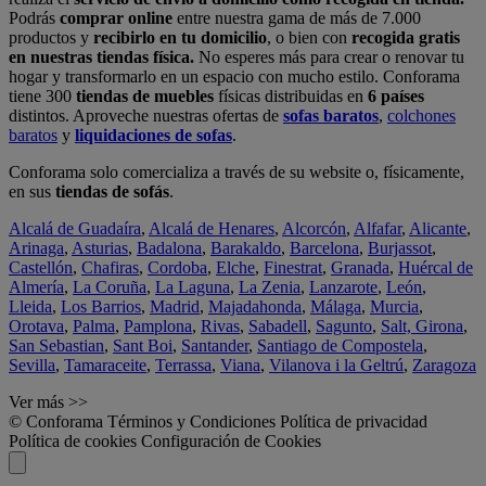
Podrás
comprar online
entre nuestra gama de más de 7.000
productos y
recibirlo en tu domicilio
, o bien con
recogida gratis
en nuestras tiendas física.
No esperes más para crear o renovar tu
hogar y transformarlo en un espacio con mucho estilo. Conforama
tiene 300
tiendas de muebles
físicas distribuidas en
6 países
distintos. Aproveche nuestras ofertas de
sofas baratos
,
colchones
baratos
y
liquidaciones de sofas
.
Conforama solo comercializa a través de su website o, físicamente,
en sus
tiendas de sofás
.
Alcalá de Guadaíra
,
Alcalá de Henares
,
Alcorcón
,
Alfafar
,
Alicante
,
Arinaga
,
Asturias
,
Badalona
,
Barakaldo
,
Barcelona
,
Burjassot
,
Castellón
,
Chafiras
,
Cordoba
,
Elche
,
Finestrat
,
Granada
,
Huércal de
Almería
,
La Coruña
,
La Laguna
,
La Zenia
,
Lanzarote
,
León
,
Lleida
,
Los Barrios
,
Madrid
,
Majadahonda
,
Málaga
,
Murcia
,
Orotava
,
Palma
,
Pamplona
,
Rivas
,
Sabadell
,
Sagunto
,
Salt, Girona
,
San Sebastian
,
Sant Boi
,
Santander
,
Santiago de Compostela
,
Sevilla
,
Tamaraceite
,
Terrassa
,
Viana
,
Vilanova i la Geltrú
,
Zaragoza
Ver más >>
© Conforama
Términos y Condiciones
Política de privacidad
Política de cookies
Configuración de Cookies