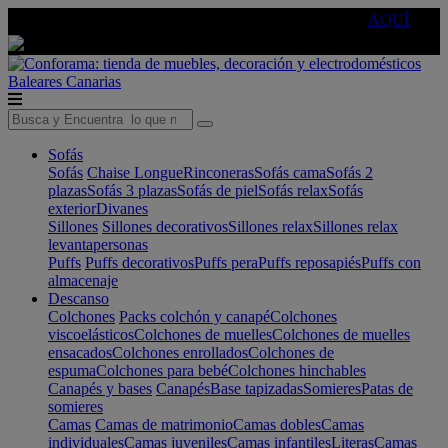
🔵Cambia tu electro con
-10% EXTRA
de descuento ☑️
AQUÍ
Baleares
Canarias
Sofás
Sofás
Chaise Longue
Rinconeras
Sofás cama
Sofás 2
plazas
Sofás 3 plazas
Sofás de piel
Sofás relax
Sofás
exterior
Divanes
Sillones
Sillones decorativos
Sillones relax
Sillones relax
levantapersonas
Puffs
Puffs decorativos
Puffs pera
Puffs reposapiés
Puffs con
almacenaje
Descanso
Colchones
Packs colchón y canapé
Colchones
viscoelásticos
Colchones de muelles
Colchones de muelles
ensacados
Colchones enrollados
Colchones de
espuma
Colchones para bebé
Colchones hinchables
Canapés y bases
Canapés
Base tapizadas
Somieres
Patas de
somieres
Camas
Camas de matrimonio
Camas dobles
Camas
individuales
Camas juveniles
Camas infantiles
Literas
Camas