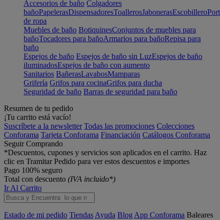
Accesorios de baño
Colgadores
baño
Papeleras
Dispensadores
Toalleros
Jaboneras
Escobillero
Port
de ropa
Muebles de baño
Botiquines
Conjuntos de muebles para
baño
Tocadores para baño
Armarios para baño
Repisa para
baño
Espejos de baño
Espejos de baño sin Luz
Espejos de baño
iluminados
Espejos de baño con aumento
Sanitarios
Bañeras
Lavabos
Mamparas
Grifería
Grifos para cocina
Grifos para ducha
Seguridad de baño
Barras de seguridad para baño
Resumen de tu pedido
¡Tu carrito está vacío!
Suscríbete a la newsletter
Todas las promociones
Colecciones
Conforama
Tarjeta Conforama
Financiación
Catálogos Conforama
Seguir Comprando
*Descuentos, cupones y servicios son aplicados en el carrito. Haz
clic en Tramitar Pedido para ver estos descuentos e importes
Pago 100% seguro
Total con descuento
(IVA incluido*)
Ir Al Carrito
Estado de mi pedido
Tiendas
Ayuda
Blog
App Conforama
Baleares