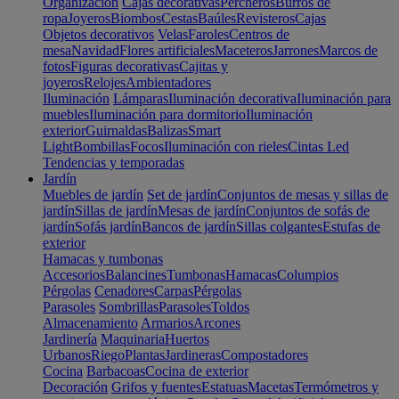
Organización
Cajas decorativas
Percheros
Burros de
ropa
Joyeros
Biombos
Cestas
Baúles
Revisteros
Cajas
Objetos decorativos
Velas
Faroles
Centros de
mesa
Navidad
Flores artificiales
Maceteros
Jarrones
Marcos de
fotos
Figuras decorativas
Cajitas y
joyeros
Relojes
Ambientadores
Iluminación
Lámparas
Iluminación decorativa
Iluminación para
muebles
Iluminación para dormitorio
Iluminación
exterior
Guirnaldas
Balizas
Smart
Light
Bombillas
Focos
Iluminación con rieles
Cintas Led
Tendencias y temporadas
Jardín
Muebles de jardín
Set de jardín
Conjuntos de mesas y sillas de
jardín
Sillas de jardín
Mesas de jardín
Conjuntos de sofás de
jardín
Sofás jardín
Bancos de jardín
Sillas colgantes
Estufas de
exterior
Hamacas y tumbonas
Accesorios
Balancines
Tumbonas
Hamacas
Columpios
Pérgolas
Cenadores
Carpas
Pérgolas
Parasoles
Sombrillas
Parasoles
Toldos
Almacenamiento
Armarios
Arcones
Jardinería
Maquinaria
Huertos
Urbanos
Riego
Plantas
Jardineras
Compostadores
Cocina
Barbacoas
Cocina de exterior
Decoración
Grifos y fuentes
Estatuas
Macetas
Termómetros y