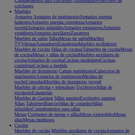
Complementos para colchones
Almohadas
Protectores de
colchones
Muebles
Armarios
Armarios de matrimonio
Armarios puertas
batientes
Armarios puertas correderas
Armarios
juvenil
Armarios infantiles
Armarios esquineros
Armarios
vestidores
Armarios auxiliares
Zapateros
Muebles de salón
Sillas
Mesas de salón
Muebles
TV
Vitrinas
Aparadores
Estanterias
Muebles recibidores
Muebles de cocina
Sillas de cocinas
Taburetes de cocina
Mesas
de cocina
Mesas y sillas de cocina
Muebles auxiliares de
cocina
Armarios de cocina
Cocinas modulares
Cocinas
completas
Cocinas a medida
Muebles de dormitorio
Camas matrimonio
Cabeceros de
matrimonio
Armarios de matrimonio
Mesitas de
noche
Comodas
Muebles de dormitorio juvenil
Muebles de oficina y teletrabajo
Escritorios
Sillas de
escritorio
Estanterías
Muebles de Gaming
Sillas gaming
Escritorios gaming
Sillas
Taburetes
Bancos
Sillas de comedor
Sillas
infantiles
Complementos para sillas
Mesas
Conjuntos de mesas y sillas
Mesas extensibles
Mesas
altas
Mesas multiusos
Cocina
Muebles de cocina
Muebles auxiliares de cocina
Armarios de