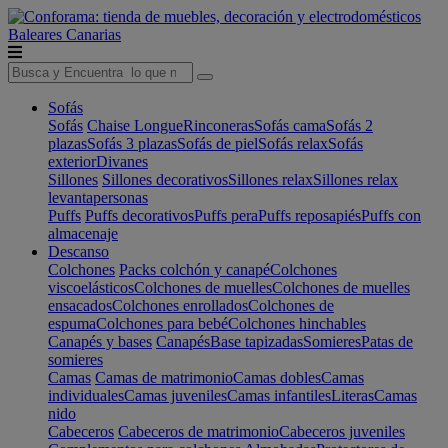
Baleares
Canarias
Sofás
Sofás
Chaise Longue
Rinconeras
Sofás cama
Sofás 2
plazas
Sofás 3 plazas
Sofás de piel
Sofás relax
Sofás
exterior
Divanes
Sillones
Sillones decorativos
Sillones relax
Sillones relax
levantapersonas
Puffs
Puffs decorativos
Puffs pera
Puffs reposapiés
Puffs con
almacenaje
Descanso
Colchones
Packs colchón y canapé
Colchones
viscoelásticos
Colchones de muelles
Colchones de muelles
ensacados
Colchones enrollados
Colchones de
espuma
Colchones para bebé
Colchones hinchables
Canapés y bases
Canapés
Base tapizadas
Somieres
Patas de
somieres
Camas
Camas de matrimonio
Camas dobles
Camas
individuales
Camas juveniles
Camas infantiles
Literas
Camas
nido
Cabeceros
Cabeceros de matrimonio
Cabeceros juveniles