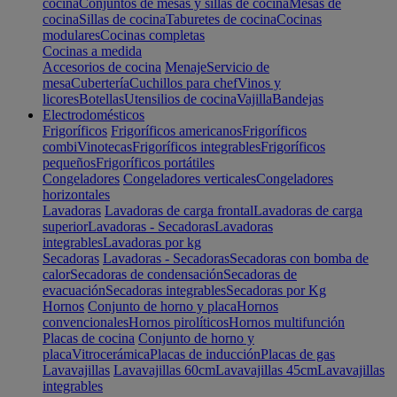
cocina
Conjuntos de mesas y sillas de cocina
Mesas de
cocina
Sillas de cocina
Taburetes de cocina
Cocinas
modulares
Cocinas completas
Cocinas a medida
Accesorios de cocina
Menaje
Servicio de
mesa
Cubertería
Cuchillos para chef
Vinos y
licores
Botellas
Utensilios de cocina
Vajilla
Bandejas
Electrodomésticos
Frigoríficos
Frigoríficos americanos
Frigoríficos
combi
Vinotecas
Frigoríficos integrables
Frigoríficos
pequeños
Frigoríficos portátiles
Congeladores
Congeladores verticales
Congeladores
horizontales
Lavadoras
Lavadoras de carga frontal
Lavadoras de carga
superior
Lavadoras - Secadoras
Lavadoras
integrables
Lavadoras por kg
Secadoras
Lavadoras - Secadoras
Secadoras con bomba de
calor
Secadoras de condensación
Secadoras de
evacuación
Secadoras integrables
Secadoras por Kg
Hornos
Conjunto de horno y placa
Hornos
convencionales
Hornos pirolíticos
Hornos multifunción
Placas de cocina
Conjunto de horno y
placa
Vitrocerámica
Placas de inducción
Placas de gas
Lavavajillas
Lavavajillas 60cm
Lavavajillas 45cm
Lavavajillas
integrables