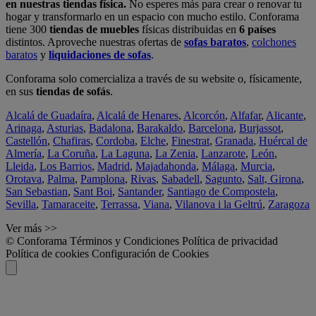
en nuestras tiendas física.
No esperes más para crear o renovar tu
hogar y transformarlo en un espacio con mucho estilo. Conforama
tiene 300
tiendas de muebles
físicas distribuidas en
6 países
distintos. Aproveche nuestras ofertas de
sofas baratos
,
colchones
baratos
y
liquidaciones de sofas
.
Conforama solo comercializa a través de su website o, físicamente,
en sus
tiendas de sofás
.
Alcalá de Guadaíra
,
Alcalá de Henares
,
Alcorcón
,
Alfafar
,
Alicante
,
Arinaga
,
Asturias
,
Badalona
,
Barakaldo
,
Barcelona
,
Burjassot
,
Castellón
,
Chafiras
,
Cordoba
,
Elche
,
Finestrat
,
Granada
,
Huércal de
Almería
,
La Coruña
,
La Laguna
,
La Zenia
,
Lanzarote
,
León
,
Lleida
,
Los Barrios
,
Madrid
,
Majadahonda
,
Málaga
,
Murcia
,
Orotava
,
Palma
,
Pamplona
,
Rivas
,
Sabadell
,
Sagunto
,
Salt, Girona
,
San Sebastian
,
Sant Boi
,
Santander
,
Santiago de Compostela
,
Sevilla
,
Tamaraceite
,
Terrassa
,
Viana
,
Vilanova i la Geltrú
,
Zaragoza
Ver más >>
© Conforama
Términos y Condiciones
Política de privacidad
Política de cookies
Configuración de Cookies