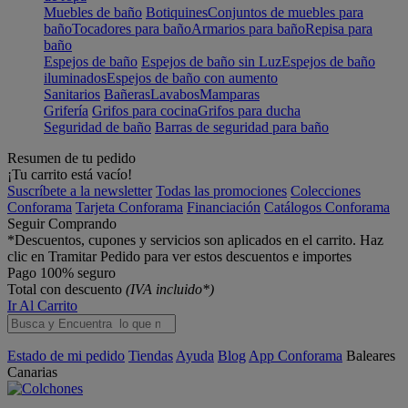
Muebles de baño
Botiquines
Conjuntos de muebles para
baño
Tocadores para baño
Armarios para baño
Repisa para
baño
Espejos de baño
Espejos de baño sin Luz
Espejos de baño
iluminados
Espejos de baño con aumento
Sanitarios
Bañeras
Lavabos
Mamparas
Grifería
Grifos para cocina
Grifos para ducha
Seguridad de baño
Barras de seguridad para baño
Resumen de tu pedido
¡Tu carrito está vacío!
Suscríbete a la newsletter
Todas las promociones
Colecciones
Conforama
Tarjeta Conforama
Financiación
Catálogos Conforama
Seguir Comprando
*Descuentos, cupones y servicios son aplicados en el carrito. Haz
clic en Tramitar Pedido para ver estos descuentos e importes
Pago 100% seguro
Total con descuento
(IVA incluido*)
Ir Al Carrito
Estado de mi pedido
Tiendas
Ayuda
Blog
App Conforama
Baleares
Canarias