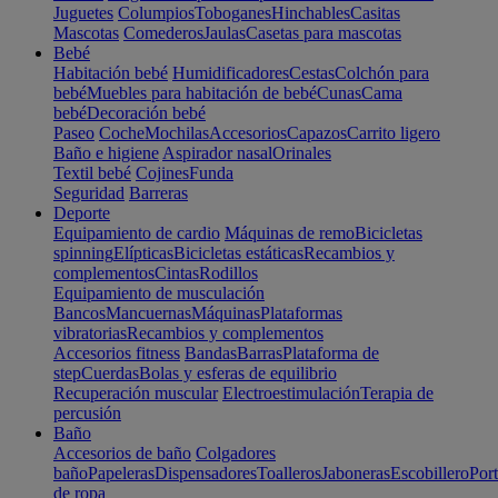
Juguetes
Columpios
Toboganes
Hinchables
Casitas
Mascotas
Comederos
Jaulas
Casetas para mascotas
Bebé
Habitación bebé
Humidificadores
Cestas
Colchón para
bebé
Muebles para habitación de bebé
Cunas
Cama
bebé
Decoración bebé
Paseo
Coche
Mochilas
Accesorios
Capazos
Carrito ligero
Baño e higiene
Aspirador nasal
Orinales
Textil bebé
Cojines
Funda
Seguridad
Barreras
Deporte
Equipamiento de cardio
Máquinas de remo
Bicicletas
spinning
Elípticas
Bicicletas estáticas
Recambios y
complementos
Cintas
Rodillos
Equipamiento de musculación
Bancos
Mancuernas
Máquinas
Plataformas
vibratorias
Recambios y complementos
Accesorios fitness
Bandas
Barras
Plataforma de
step
Cuerdas
Bolas y esferas de equilibrio
Recuperación muscular
Electroestimulación
Terapia de
percusión
Baño
Accesorios de baño
Colgadores
baño
Papeleras
Dispensadores
Toalleros
Jaboneras
Escobillero
Port
de ropa