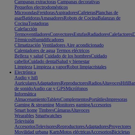
Campanas extractoras
Campanas decorativas
Pequeños electrodomésticos
Microondas
Freidoras
Aspiradores
Cafeteras
Planchas de
asar
Batidoras
Amasadores
Robots de Cocina
Balanzas de
Cocina
Tostadoras
Calefacción
Termoventiladores
Convectores
Estufas
Radiadores
Calefactores
D
Térmicos
Humidificadores
Climatización
Ventiladores
Aire acondicionado
Calentadores de agua
Termos eléctricos
Belleza y salud
Cuidado de los hombres
Cuidado
cabello
Cuidado dental
Salud y bienestar
Limpieza
Limpieza a vapor
Robot limpiacristales
Electrónica
Audio y hifi
Auriculares
Adaptadores
Reproductores
Radios
Altavoces
Hifi
Bar
de sonido
Audio car y GPS
Micrófonos
Informática
Almacenamiento
Tablets
Complementos
Portátiles
Impresoras
Gaming & streaming
Monitores gaming
Accesorios
Smart home
Timbres
Cámaras
Altavoces
Wearables
Smartwatches
Televisión
Accesorios
Televisores
Reproductores
Adaptadores
Proyectores
Movilidad urbana
Karts
Motos eléctricas
Accesorios
Bicicletas