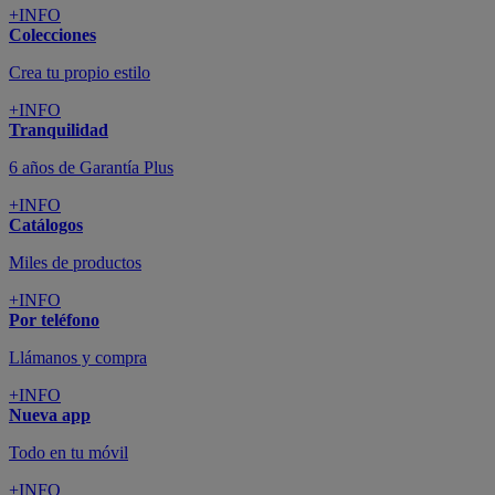
+INFO
Colecciones
Crea tu propio estilo
+INFO
Tranquilidad
6 años de Garantía Plus
+INFO
Catálogos
Miles de productos
+INFO
Por teléfono
Llámanos y compra
+INFO
Nueva app
Todo en tu móvil
+INFO