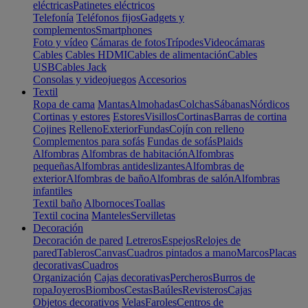
eléctricas
Patinetes eléctricos
Telefonía
Teléfonos fijos
Gadgets y
complementos
Smartphones
Foto y vídeo
Cámaras de fotos
Trípodes
Videocámaras
Cables
Cables HDMI
Cables de alimentación
Cables
USB
Cables Jack
Consolas y videojuegos
Accesorios
Textil
Ropa de cama
Mantas
Almohadas
Colchas
Sábanas
Nórdicos
Cortinas y estores
Estores
Visillos
Cortinas
Barras de cortina
Cojines
Relleno
Exterior
Fundas
Cojín con relleno
Complementos para sofás
Fundas de sofás
Plaids
Alfombras
Alfombras de habitación
Alfombras
pequeñas
Alfombras antideslizantes
Alfombras de
exterior
Alfombras de baño
Alfombras de salón
Alfombras
infantiles
Textil baño
Albornoces
Toallas
Textil cocina
Manteles
Servilletas
Decoración
Decoración de pared
Letreros
Espejos
Relojes de
pared
Tableros
Canvas
Cuadros pintados a mano
Marcos
Placas
decorativas
Cuadros
Organización
Cajas decorativas
Percheros
Burros de
ropa
Joyeros
Biombos
Cestas
Baúles
Revisteros
Cajas
Objetos decorativos
Velas
Faroles
Centros de