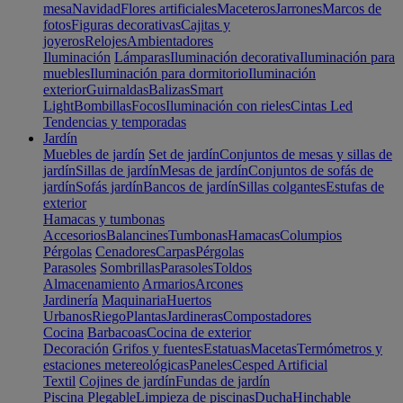
mesa
Navidad
Flores artificiales
Maceteros
Jarrones
Marcos de
fotos
Figuras decorativas
Cajitas y
joyeros
Relojes
Ambientadores
Iluminación
Lámparas
Iluminación decorativa
Iluminación para
muebles
Iluminación para dormitorio
Iluminación
exterior
Guirnaldas
Balizas
Smart
Light
Bombillas
Focos
Iluminación con rieles
Cintas Led
Tendencias y temporadas
Jardín
Muebles de jardín
Set de jardín
Conjuntos de mesas y sillas de
jardín
Sillas de jardín
Mesas de jardín
Conjuntos de sofás de
jardín
Sofás jardín
Bancos de jardín
Sillas colgantes
Estufas de
exterior
Hamacas y tumbonas
Accesorios
Balancines
Tumbonas
Hamacas
Columpios
Pérgolas
Cenadores
Carpas
Pérgolas
Parasoles
Sombrillas
Parasoles
Toldos
Almacenamiento
Armarios
Arcones
Jardinería
Maquinaria
Huertos
Urbanos
Riego
Plantas
Jardineras
Compostadores
Cocina
Barbacoas
Cocina de exterior
Decoración
Grifos y fuentes
Estatuas
Macetas
Termómetros y
estaciones metereológicas
Paneles
Cesped Artificial
Textil
Cojines de jardín
Fundas de jardín
Piscina
Plegable
Limpieza de piscinas
Ducha
Hinchable