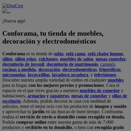
¡Nueva app!
Conforama, tu tienda de muebles,
decoración y electrodomésticos
Conforama
es tu tienda de
sofás
,
sofá cama
,
sofá chaise longue
,
sillón
,
sillón relax
,
colchones
,
muebles de salón
,
mesas comedor
,
dormitorio de juvenil
,
dormitorio de matrimonio
,
canapés
,
cocinas a medida
,
decoración
,
electrodomésticos
,
frigoríficos
,
microondas
,
lavavajillas
,
lavadora secadora
, y
televisiones
.
Descubre nuestra amplia variedad de estilos en cualquier
muebles
para tu hogar,
con los mejores precios y promociones
. Crea el
espacio en el que vives gracias a nuestros
muebles de comedor
y
habitaciones,
armarios
y
zapateros
,
mesas de comedor
y
sillas de
escritorio
. Además, podrás decorar tu casa con multitud de
artículos, tener el mejor ocio con los productos de
imagen y sonido
y aprovechar tu
jardín
en las épocas de buen tiempo. Conforama
realiza el
servicio de envío a domicilio como recogida en tienda.
Podrás
comprar online
entre nuestra gama de más de 7.000
productos y
recibirlo en tu domicilio
, o bien con
recogida gratis