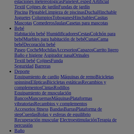
estaciones metereológicas
Paneles
Cesped Artificial
Textil
Cojines de jardín
Fundas de jardín
Piscina
Plegable
Limpieza de piscinas
Ducha
Hinchable
Juguetes
Columpios
Toboganes
Hinchables
Casitas
Mascotas
Comederos
Jaulas
Casetas para mascotas
Bebé
Habitación bebé
Humidificadores
Cestas
Colchón para
bebé
Muebles para habitación de bebé
Cunas
Cama
bebé
Decoración bebé
Paseo
Coche
Mochilas
Accesorios
Capazos
Carrito ligero
Baño e higiene
Aspirador nasal
Orinales
Textil bebé
Cojines
Funda
Seguridad
Barreras
Deporte
Equipamiento de cardio
Máquinas de remo
Bicicletas
spinning
Elípticas
Bicicletas estáticas
Recambios y
complementos
Cintas
Rodillos
Equipamiento de musculación
Bancos
Mancuernas
Máquinas
Plataformas
vibratorias
Recambios y complementos
Accesorios fitness
Bandas
Barras
Plataforma de
step
Cuerdas
Bolas y esferas de equilibrio
Recuperación muscular
Electroestimulación
Terapia de
percusión
Baño