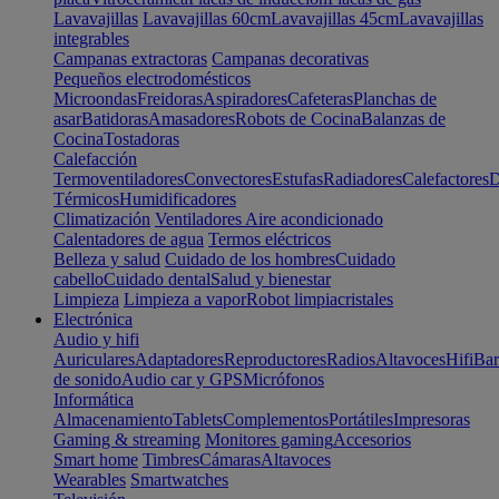
Lavavajillas
Lavavajillas 60cm
Lavavajillas 45cm
Lavavajillas
integrables
Campanas extractoras
Campanas decorativas
Pequeños electrodomésticos
Microondas
Freidoras
Aspiradores
Cafeteras
Planchas de
asar
Batidoras
Amasadores
Robots de Cocina
Balanzas de
Cocina
Tostadoras
Calefacción
Termoventiladores
Convectores
Estufas
Radiadores
Calefactores
D
Térmicos
Humidificadores
Climatización
Ventiladores
Aire acondicionado
Calentadores de agua
Termos eléctricos
Belleza y salud
Cuidado de los hombres
Cuidado
cabello
Cuidado dental
Salud y bienestar
Limpieza
Limpieza a vapor
Robot limpiacristales
Electrónica
Audio y hifi
Auriculares
Adaptadores
Reproductores
Radios
Altavoces
Hifi
Bar
de sonido
Audio car y GPS
Micrófonos
Informática
Almacenamiento
Tablets
Complementos
Portátiles
Impresoras
Gaming & streaming
Monitores gaming
Accesorios
Smart home
Timbres
Cámaras
Altavoces
Wearables
Smartwatches