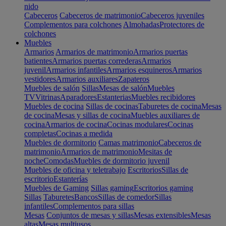
nido
Cabeceros
Cabeceros de matrimonio
Cabeceros juveniles
Complementos para colchones
Almohadas
Protectores de
colchones
Muebles
Armarios
Armarios de matrimonio
Armarios puertas
batientes
Armarios puertas correderas
Armarios
juvenil
Armarios infantiles
Armarios esquineros
Armarios
vestidores
Armarios auxiliares
Zapateros
Muebles de salón
Sillas
Mesas de salón
Muebles
TV
Vitrinas
Aparadores
Estanterias
Muebles recibidores
Muebles de cocina
Sillas de cocinas
Taburetes de cocina
Mesas
de cocina
Mesas y sillas de cocina
Muebles auxiliares de
cocina
Armarios de cocina
Cocinas modulares
Cocinas
completas
Cocinas a medida
Muebles de dormitorio
Camas matrimonio
Cabeceros de
matrimonio
Armarios de matrimonio
Mesitas de
noche
Comodas
Muebles de dormitorio juvenil
Muebles de oficina y teletrabajo
Escritorios
Sillas de
escritorio
Estanterías
Muebles de Gaming
Sillas gaming
Escritorios gaming
Sillas
Taburetes
Bancos
Sillas de comedor
Sillas
infantiles
Complementos para sillas
Mesas
Conjuntos de mesas y sillas
Mesas extensibles
Mesas
altas
Mesas multiusos