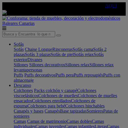
🔵Cambia tu electro con
-10% EXTRA
de descuento ☑️
AQUÍ
Baleares
Canarias
Sofás
Sofás
Chaise Longue
Rinconeras
Sofás cama
Sofás 2
plazas
Sofás 3 plazas
Sofás de piel
Sofás relax
Sofás
exterior
Divanes
Sillones
Sillones decorativos
Sillones relax
Sillones relax
levantapersonas
Puffs
Puffs decorativos
Puffs pera
Puffs reposapiés
Puffs con
almacenaje
Descanso
Colchones
Packs colchón y canapé
Colchones
viscoelásticos
Colchones de muelles
Colchones de muelles
ensacados
Colchones enrollados
Colchones de
espuma
Colchones para bebé
Colchones hinchables
Canapés y bases
Canapés
Base tapizadas
Somieres
Patas de
somieres
Camas
Camas de matrimonio
Camas dobles
Camas
individuales
Camas juveniles
Camas infantiles
Literas
Camas