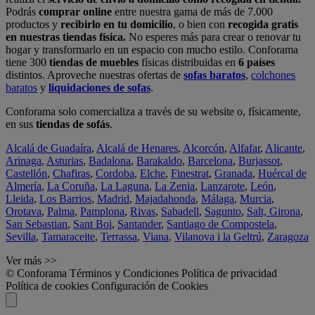
Podrás
comprar online
entre nuestra gama de más de 7.000
productos y
recibirlo en tu domicilio
, o bien con
recogida gratis
en nuestras tiendas física.
No esperes más para crear o renovar tu
hogar y transformarlo en un espacio con mucho estilo. Conforama
tiene 300
tiendas de muebles
físicas distribuidas en
6 países
distintos. Aproveche nuestras ofertas de
sofas baratos
,
colchones
baratos
y
liquidaciones de sofas
.
Conforama solo comercializa a través de su website o, físicamente,
en sus
tiendas de sofás
.
Alcalá de Guadaíra
,
Alcalá de Henares
,
Alcorcón
,
Alfafar
,
Alicante
,
Arinaga
,
Asturias
,
Badalona
,
Barakaldo
,
Barcelona
,
Burjassot
,
Castellón
,
Chafiras
,
Cordoba
,
Elche
,
Finestrat
,
Granada
,
Huércal de
Almería
,
La Coruña
,
La Laguna
,
La Zenia
,
Lanzarote
,
León
,
Lleida
,
Los Barrios
,
Madrid
,
Majadahonda
,
Málaga
,
Murcia
,
Orotava
,
Palma
,
Pamplona
,
Rivas
,
Sabadell
,
Sagunto
,
Salt, Girona
,
San Sebastian
,
Sant Boi
,
Santander
,
Santiago de Compostela
,
Sevilla
,
Tamaraceite
,
Terrassa
,
Viana
,
Vilanova i la Geltrú
,
Zaragoza
Ver más >>
© Conforama
Términos y Condiciones
Política de privacidad
Política de cookies
Configuración de Cookies