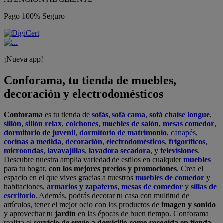
Pago 100% Seguro
¡Nueva app!
Conforama, tu tienda de muebles,
decoración y electrodomésticos
Conforama
es tu tienda de
sofás
,
sofá cama
,
sofá chaise longue
,
sillón
,
sillón relax
,
colchones
,
muebles de salón
,
mesas comedor
,
dormitorio de juvenil
,
dormitorio de matrimonio
,
canapés
,
cocinas a medida
,
decoración
,
electrodomésticos
,
frigoríficos
,
microondas
,
lavavajillas
,
lavadora secadora
, y
televisiones
.
Descubre nuestra amplia variedad de estilos en cualquier
muebles
para tu hogar,
con los mejores precios y promociones
. Crea el
espacio en el que vives gracias a nuestros
muebles de comedor
y
habitaciones,
armarios
y
zapateros
,
mesas de comedor
y
sillas de
escritorio
. Además, podrás decorar tu casa con multitud de
artículos, tener el mejor ocio con los productos de
imagen y sonido
y aprovechar tu
jardín
en las épocas de buen tiempo. Conforama
realiza el
servicio de envío a domicilio como recogida en tienda.