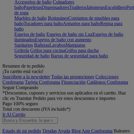
Accesorios de baño
Colgadores
baño
Papeleras
Dispensadores
Toalleros
Jaboneras
Escobillero
Port
de ropa
Muebles de baño
Botiquines
Conjuntos de muebles para
baño
Tocadores para baño
Armarios para baño
Repisa para
baño
Espejos de baño
Espejos de baño sin Luz
Espejos de baño
iluminados
Espejos de baño con aumento
Sanitarios
Bañeras
Lavabos
Mamparas
Grifería
Grifos para cocina
Grifos para ducha
Seguridad de baño
Barras de seguridad para baño
Resumen de tu pedido
¡Tu carrito está vacío!
Suscríbete a la newsletter
Todas las promociones
Colecciones
Conforama
Tarjeta Conforama
Financiación
Catálogos Conforama
Seguir Comprando
*Descuentos, cupones y servicios son aplicados en el carrito. Haz
clic en Tramitar Pedido para ver estos descuentos e importes
Pago 100% seguro
Total con descuento
(IVA incluido*)
Ir Al Carrito
Estado de mi pedido
Tiendas
Ayuda
Blog
App Conforama
Baleares