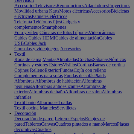
Televisión
Accesorios
Televisores
Reproductores
Adaptadores
Proyectores
Movilidad urbana
Karts
Motos eléctricas
Accesorios
Bicicletas
eléctricas
Patinetes eléctricos
Telefonía
Teléfonos fijos
Gadgets y
complementos
Smartphones
Foto y vídeo
Cámaras de fotos
Trípodes
Videocámaras
Cables
Cables HDMI
Cables de alimentación
Cables
USB
Cables Jack
Consolas y videojuegos
Accesorios
Textil
Ropa de cama
Mantas
Almohadas
Colchas
Sábanas
Nórdicos
Cortinas y estores
Estores
Visillos
Cortinas
Barras de cortina
Cojines
Relleno
Exterior
Fundas
Cojín con relleno
Complementos para sofás
Fundas de sofás
Plaids
Alfombras
Alfombras de habitación
Alfombras
pequeñas
Alfombras antideslizantes
Alfombras de
exterior
Alfombras de baño
Alfombras de salón
Alfombras
infantiles
Textil baño
Albornoces
Toallas
Textil cocina
Manteles
Servilletas
Decoración
Decoración de pared
Letreros
Espejos
Relojes de
pared
Tableros
Canvas
Cuadros pintados a mano
Marcos
Placas
decorativas
Cuadros