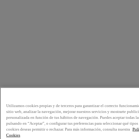
Utilizamos cookies propias y de terceros para garantizar el correcto funcionami
sitio web, analizar la navegación, mejorar nuestros servicios y mostrarte public
personalizada en función de tus hábitos de navegación. Puedes aceptar todas la
pulsando en “Aceptar”, o configurar tus preferencias para seleccionar qué tipos
cookies deseas permitir o rechazar. Para más información, consulta nuestra
Pol
Cookies