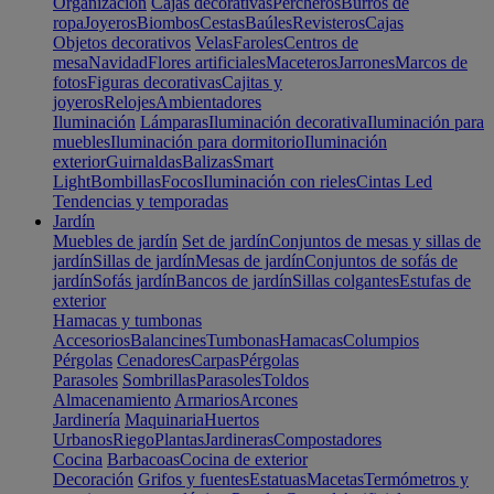
Organización
Cajas decorativas
Percheros
Burros de
ropa
Joyeros
Biombos
Cestas
Baúles
Revisteros
Cajas
Objetos decorativos
Velas
Faroles
Centros de
mesa
Navidad
Flores artificiales
Maceteros
Jarrones
Marcos de
fotos
Figuras decorativas
Cajitas y
joyeros
Relojes
Ambientadores
Iluminación
Lámparas
Iluminación decorativa
Iluminación para
muebles
Iluminación para dormitorio
Iluminación
exterior
Guirnaldas
Balizas
Smart
Light
Bombillas
Focos
Iluminación con rieles
Cintas Led
Tendencias y temporadas
Jardín
Muebles de jardín
Set de jardín
Conjuntos de mesas y sillas de
jardín
Sillas de jardín
Mesas de jardín
Conjuntos de sofás de
jardín
Sofás jardín
Bancos de jardín
Sillas colgantes
Estufas de
exterior
Hamacas y tumbonas
Accesorios
Balancines
Tumbonas
Hamacas
Columpios
Pérgolas
Cenadores
Carpas
Pérgolas
Parasoles
Sombrillas
Parasoles
Toldos
Almacenamiento
Armarios
Arcones
Jardinería
Maquinaria
Huertos
Urbanos
Riego
Plantas
Jardineras
Compostadores
Cocina
Barbacoas
Cocina de exterior
Decoración
Grifos y fuentes
Estatuas
Macetas
Termómetros y