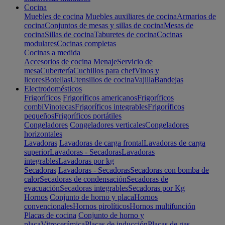
Cocina
Muebles de cocina
Muebles auxiliares de cocina
Armarios de
cocina
Conjuntos de mesas y sillas de cocina
Mesas de
cocina
Sillas de cocina
Taburetes de cocina
Cocinas
modulares
Cocinas completas
Cocinas a medida
Accesorios de cocina
Menaje
Servicio de
mesa
Cubertería
Cuchillos para chef
Vinos y
licores
Botellas
Utensilios de cocina
Vajilla
Bandejas
Electrodomésticos
Frigoríficos
Frigoríficos americanos
Frigoríficos
combi
Vinotecas
Frigoríficos integrables
Frigoríficos
pequeños
Frigoríficos portátiles
Congeladores
Congeladores verticales
Congeladores
horizontales
Lavadoras
Lavadoras de carga frontal
Lavadoras de carga
superior
Lavadoras - Secadoras
Lavadoras
integrables
Lavadoras por kg
Secadoras
Lavadoras - Secadoras
Secadoras con bomba de
calor
Secadoras de condensación
Secadoras de
evacuación
Secadoras integrables
Secadoras por Kg
Hornos
Conjunto de horno y placa
Hornos
convencionales
Hornos pirolíticos
Hornos multifunción
Placas de cocina
Conjunto de horno y
placa
Vitrocerámica
Placas de inducción
Placas de gas