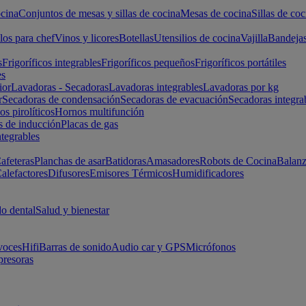
cina
Conjuntos de mesas y sillas de cocina
Mesas de cocina
Sillas de coc
los para chef
Vinos y licores
Botellas
Utensilios de cocina
Vajilla
Bandeja
s
Frigoríficos integrables
Frigoríficos pequeños
Frigoríficos portátiles
es
ior
Lavadoras - Secadoras
Lavadoras integrables
Lavadoras por kg
r
Secadoras de condensación
Secadoras de evacuación
Secadoras integra
s pirolíticos
Hornos multifunción
s de inducción
Placas de gas
ntegrables
afeteras
Planchas de asar
Batidoras
Amasadores
Robots de Cocina
Balanz
alefactores
Difusores
Emisores Térmicos
Humidificadores
o dental
Salud y bienestar
voces
Hifi
Barras de sonido
Audio car y GPS
Micrófonos
presoras