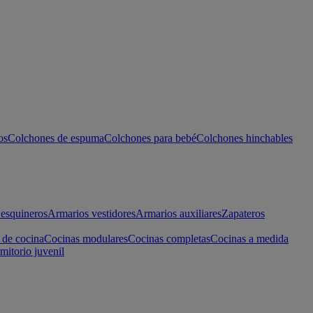
os
Colchones de espuma
Colchones para bebé
Colchones hinchables
esquineros
Armarios vestidores
Armarios auxiliares
Zapateros
 de cocina
Cocinas modulares
Cocinas completas
Cocinas a medida
mitorio juvenil