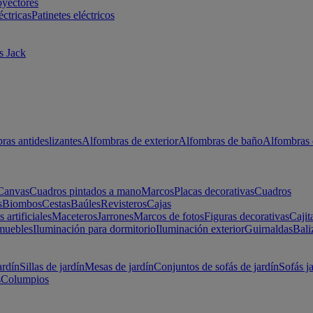
oyectores
éctricas
Patinetes eléctricos
s Jack
ras antideslizantes
Alfombras de exterior
Alfombras de baño
Alfombras 
Canvas
Cuadros pintados a mano
Marcos
Placas decorativas
Cuadros
s
Biombos
Cestas
Baúles
Revisteros
Cajas
s artificiales
Maceteros
Jarrones
Marcos de fotos
Figuras decorativas
Cajit
muebles
Iluminación para dormitorio
Iluminación exterior
Guirnaldas
Bali
ardín
Sillas de jardín
Mesas de jardín
Conjuntos de sofás de jardín
Sofás j
s
Columpios