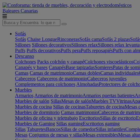
Baleares
Canarias
Sofás
Sofás
Chaise Longue
Rinconeras
Sofás cama
Sofás 2 plazas
Sofá
Sillones
Sillones decorativos
Sillones relax
Sillones relax levant
Puffs
Puffs decorativos
Puffs pera
Puffs reposapiés
Puffs con al
Descanso
Colchones
Packs colchón y canapé
Colchones viscoelásticos
Col
Canapés y bases
Canapés
Base tapizadas
Somieres
Patas de somi
Camas
Camas de matrimonio
Camas dobles
Camas individuales
Cabeceros
Cabeceros de matrimonio
Cabeceros juveniles
Complementos para colchones
Almohadas
Protectores de colch
Muebles
Armarios
Armarios de matrimonio
Armarios puertas batientes
Ar
Muebles de salón
Sillas
Mesas de salón
Muebles TV
Vitrinas
Apa
Muebles de cocina
Sillas de cocinas
Taburetes de cocina
Mesas d
Muebles de dormitorio
Camas matrimonio
Cabeceros de matrim
Muebles de oficina y teletrabajo
Escritorios
Sillas de escritorio
Es
Muebles de Gaming
Sillas gaming
Escritorios gaming
Sillas
Taburetes
Bancos
Sillas de comedor
Sillas infantiles
Complem
Mesas
Conjuntos de mesas y sillas
Mesas extensibles
Mesas alta