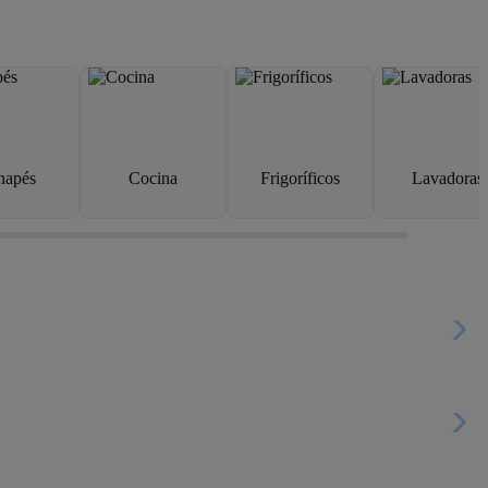
napés
Cocina
Frigoríficos
Lavadoras