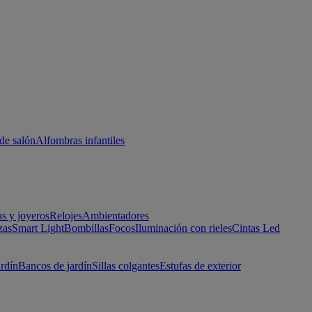
de salón
Alfombras infantiles
as y joyeros
Relojes
Ambientadores
zas
Smart Light
Bombillas
Focos
Iluminación con rieles
Cintas Led
ardín
Bancos de jardín
Sillas colgantes
Estufas de exterior