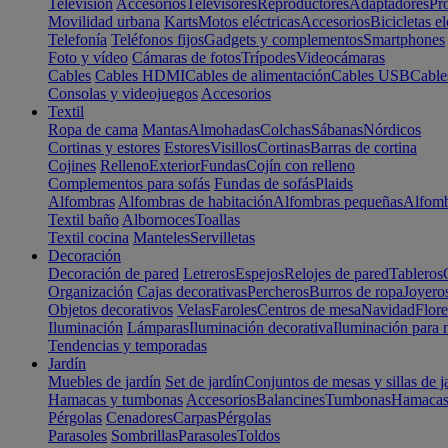
Televisión
Accesorios
Televisores
Reproductores
Adaptadores
Pr
Movilidad urbana
Karts
Motos eléctricas
Accesorios
Bicicletas el
Telefonía
Teléfonos fijos
Gadgets y complementos
Smartphones
Foto y vídeo
Cámaras de fotos
Trípodes
Videocámaras
Cables
Cables HDMI
Cables de alimentación
Cables USB
Cable
Consolas y videojuegos
Accesorios
Textil
Ropa de cama
Mantas
Almohadas
Colchas
Sábanas
Nórdicos
Cortinas y estores
Estores
Visillos
Cortinas
Barras de cortina
Cojines
Relleno
Exterior
Fundas
Cojín con relleno
Complementos para sofás
Fundas de sofás
Plaids
Alfombras
Alfombras de habitación
Alfombras pequeñas
Alfomb
Textil baño
Albornoces
Toallas
Textil cocina
Manteles
Servilletas
Decoración
Decoración de pared
Letreros
Espejos
Relojes de pared
Tableros
Organización
Cajas decorativas
Percheros
Burros de ropa
Joyero
Objetos decorativos
Velas
Faroles
Centros de mesa
Navidad
Flore
Iluminación
Lámparas
Iluminación decorativa
Iluminación para 
Tendencias y temporadas
Jardín
Muebles de jardín
Set de jardín
Conjuntos de mesas y sillas de j
Hamacas y tumbonas
Accesorios
Balancines
Tumbonas
Hamaca
Pérgolas
Cenadores
Carpas
Pérgolas
Parasoles
Sombrillas
Parasoles
Toldos