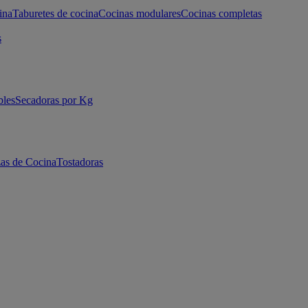
ina
Taburetes de cocina
Cocinas modulares
Cocinas completas
s
bles
Secadoras por Kg
as de Cocina
Tostadoras