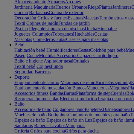
Almacenamiento
Armarios
Arcones
Jardinería
Maquinaria
Huertos Urbanos
Riego
Plantas
Jardineras
C
Cocina
Barbacoas
Cocina de exterior
Decoración
Grifos y fuentes
Estatuas
Macetas
Termómetros y est
Textil
Cojines de jardín
Fundas de jardín
Piscina
Plegable
Limpieza de piscinas
Ducha
Hinchable
Juguetes
Columpios
Toboganes
Hinchables
Casitas
Mascotas
Comederos
Jaulas
Casetas para mascotas
Bebé
Habitación bebé
Humidificadores
Cestas
Colchón para bebé
Mueb
Paseo
Coche
Mochilas
Accesorios
Capazos
Carrito ligero
Baño e higiene
Aspirador nasal
Orinales
Textil bebé
Cojines
Funda
Seguridad
Barreras
Deporte
Equipamiento de cardio
Máquinas de remo
Bicicletas spinning
E
Equipamiento de musculación
Bancos
Mancuernas
Máquinas
Pla
Accesorios fitness
Bandas
Barras
Plataforma de step
Cuerdas
Bola
Recuperación muscular
Electroestimulación
Terapia de percusi
Baño
Accesorios de baño
Colgadores baño
Papeleras
Dispensadores
To
Muebles de baño
Botiquines
Conjuntos de muebles para baño
To
Espejos de baño
Espejos de baño sin Luz
Espejos de baño ilum
Sanitarios
Bañeras
Lavabos
Mamparas
Grifería
Grifos para cocina
Grifos para ducha