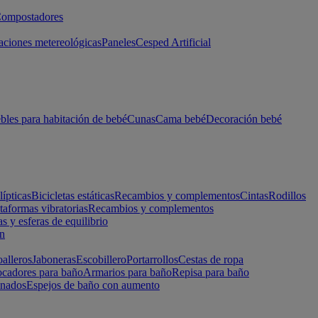
ompostadores
aciones metereológicas
Paneles
Cesped Artificial
les para habitación de bebé
Cunas
Cama bebé
Decoración bebé
lípticas
Bicicletas estáticas
Recambios y complementos
Cintas
Rodillos
taformas vibratorias
Recambios y complementos
s y esferas de equilibrio
ón
alleros
Jaboneras
Escobillero
Portarrollos
Cestas de ropa
cadores para baño
Armarios para baño
Repisa para baño
inados
Espejos de baño con aumento