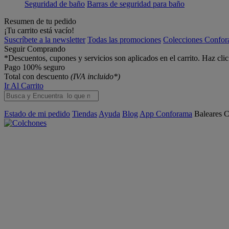
Seguridad de baño
Barras de seguridad para baño
Resumen de tu pedido
¡Tu carrito está vacío!
Suscríbete a la newsletter
Todas las promociones
Colecciones Confo
Seguir Comprando
*Descuentos, cupones y servicios son aplicados en el carrito. Haz cli
Pago 100% seguro
Total con descuento
(IVA incluido*)
Ir Al Carrito
Estado de mi pedido
Tiendas
Ayuda
Blog
App Conforama
Baleares
C