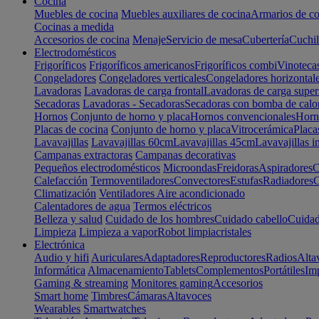
Cocina
Muebles de cocina
Muebles auxiliares de cocina
Armarios de co
Cocinas a medida
Accesorios de cocina
Menaje
Servicio de mesa
Cubertería
Cuchil
Electrodomésticos
Frigoríficos
Frigoríficos americanos
Frigoríficos combi
Vinoteca
Congeladores
Congeladores verticales
Congeladores horizontal
Lavadoras
Lavadoras de carga frontal
Lavadoras de carga super
Secadoras
Lavadoras - Secadoras
Secadoras con bomba de calo
Hornos
Conjunto de horno y placa
Hornos convencionales
Horno
Placas de cocina
Conjunto de horno y placa
Vitrocerámica
Placa
Lavavajillas
Lavavajillas 60cm
Lavavajillas 45cm
Lavavajillas i
Campanas extractoras
Campanas decorativas
Pequeños electrodomésticos
Microondas
Freidoras
Aspiradores
C
Calefacción
Termoventiladores
Convectores
Estufas
Radiadores
C
Climatización
Ventiladores
Aire acondicionado
Calentadores de agua
Termos eléctricos
Belleza y salud
Cuidado de los hombres
Cuidado cabello
Cuidad
Limpieza
Limpieza a vapor
Robot limpiacristales
Electrónica
Audio y hifi
Auriculares
Adaptadores
Reproductores
Radios
Alta
Informática
Almacenamiento
Tablets
Complementos
Portátiles
Im
Gaming & streaming
Monitores gaming
Accesorios
Smart home
Timbres
Cámaras
Altavoces
Wearables
Smartwatches