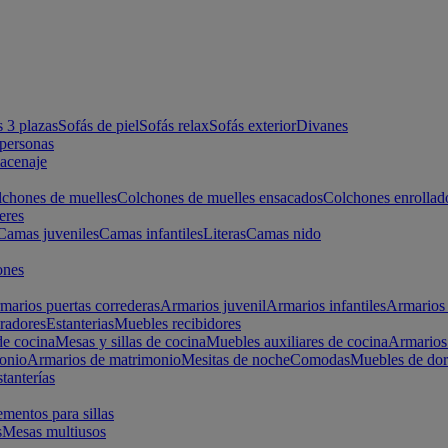
s 3 plazas
Sofás de piel
Sofás relax
Sofás exterior
Divanes
apersonas
macenaje
chones de muelles
Colchones de muelles ensacados
Colchones enrollad
eres
Camas juveniles
Camas infantiles
Literas
Camas nido
ones
marios puertas correderas
Armarios juvenil
Armarios infantiles
Armarios 
radores
Estanterias
Muebles recibidores
e cocina
Mesas y sillas de cocina
Muebles auxiliares de cocina
Armarios
onio
Armarios de matrimonio
Mesitas de noche
Comodas
Muebles de dor
tanterías
entos para sillas
s
Mesas multiusos