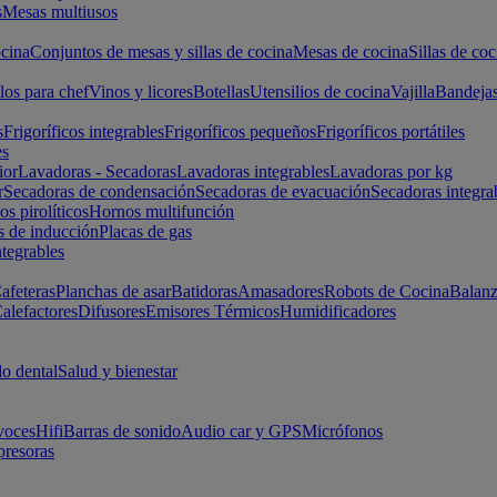
s
Mesas multiusos
cina
Conjuntos de mesas y sillas de cocina
Mesas de cocina
Sillas de coc
los para chef
Vinos y licores
Botellas
Utensilios de cocina
Vajilla
Bandeja
s
Frigoríficos integrables
Frigoríficos pequeños
Frigoríficos portátiles
es
ior
Lavadoras - Secadoras
Lavadoras integrables
Lavadoras por kg
r
Secadoras de condensación
Secadoras de evacuación
Secadoras integra
s pirolíticos
Hornos multifunción
s de inducción
Placas de gas
ntegrables
afeteras
Planchas de asar
Batidoras
Amasadores
Robots de Cocina
Balanz
alefactores
Difusores
Emisores Térmicos
Humidificadores
o dental
Salud y bienestar
voces
Hifi
Barras de sonido
Audio car y GPS
Micrófonos
presoras