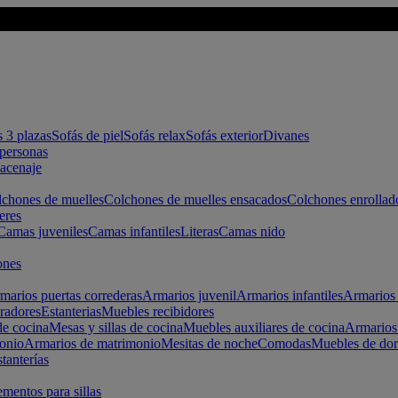
s 3 plazas
Sofás de piel
Sofás relax
Sofás exterior
Divanes
apersonas
macenaje
chones de muelles
Colchones de muelles ensacados
Colchones enrollad
eres
Camas juveniles
Camas infantiles
Literas
Camas nido
ones
marios puertas correderas
Armarios juvenil
Armarios infantiles
Armarios 
radores
Estanterias
Muebles recibidores
e cocina
Mesas y sillas de cocina
Muebles auxiliares de cocina
Armarios
onio
Armarios de matrimonio
Mesitas de noche
Comodas
Muebles de dor
tanterías
entos para sillas