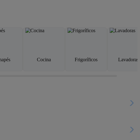
napés
Cocina
Frigoríficos
Lavadoras