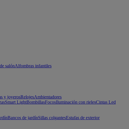
de salón
Alfombras infantiles
as y joyeros
Relojes
Ambientadores
zas
Smart Light
Bombillas
Focos
Iluminación con rieles
Cintas Led
ardín
Bancos de jardín
Sillas colgantes
Estufas de exterior