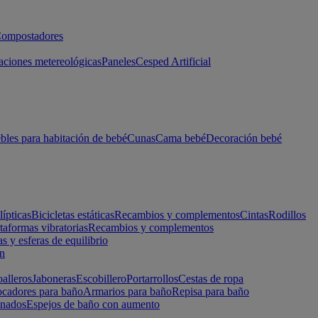
ompostadores
aciones metereológicas
Paneles
Cesped Artificial
les para habitación de bebé
Cunas
Cama bebé
Decoración bebé
lípticas
Bicicletas estáticas
Recambios y complementos
Cintas
Rodillos
taformas vibratorias
Recambios y complementos
s y esferas de equilibrio
ón
alleros
Jaboneras
Escobillero
Portarrollos
Cestas de ropa
cadores para baño
Armarios para baño
Repisa para baño
inados
Espejos de baño con aumento