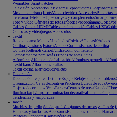
Wearables
Smartwatches
Televisión
Accesorios
Televisores
Reproductores
Adaptadores
Pr
Movilidad urbana
Karts
Motos eléctricas
Accesorios
Bicicletas el
Telefonía
Teléfonos fijos
Gadgets y complementos
Smartphones
Foto y vídeo
Cámaras de fotos
Trípodes
Videocámaras
Objetivos
Cables
Cables HDMI
Cables de alimentación
Cables USB
Cable
Consolas y videojuegos
Accesorios
Textil
Ropa de cama
Mantas
Almohadas
Colchas
Sábanas
Nórdicos
Cortinas y estores
Estores
Visillos
Cortinas
Barras de cortina
Cojines
Relleno
Exterior
Fundas
Cojín con relleno
Complementos para sofás
Fundas de sofás
Plaids
Alfombras
Alfombras de habitación
Alfombras pequeñas
Alfomb
Textil baño
Albornoces
Toallas
Textil cocina
Manteles
Servilletas
Decoración
Decoración de pared
Letreros
Espejos
Relojes de pared
Tableros
Organización
Cajas decorativas
Percheros
Burros de ropa
Joyero
Objetos decorativos
Velas
Faroles
Centros de mesa
Navidad
Flore
Iluminación
Lámparas
Iluminación decorativa
Iluminación para 
Tendencias y temporadas
Jardín
Muebles de jardín
Set de jardín
Conjuntos de mesas y sillas de j
Hamacas y tumbonas
Accesorios
Balancines
Tumbonas
Hamaca
Pérgolas
Cenadores
Carpas
Pérgolas