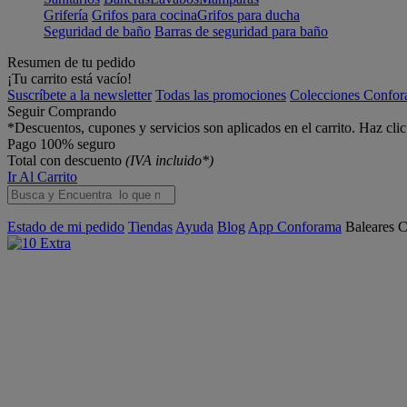
Grifería
Grifos para cocina
Grifos para ducha
Seguridad de baño
Barras de seguridad para baño
Resumen de tu pedido
¡Tu carrito está vacío!
Suscríbete a la newsletter
Todas las promociones
Colecciones Confo
Seguir Comprando
*Descuentos, cupones y servicios son aplicados en el carrito. Haz cli
Pago 100% seguro
Total con descuento
(IVA incluido*)
Ir Al Carrito
Estado de mi pedido
Tiendas
Ayuda
Blog
App Conforama
Baleares
C