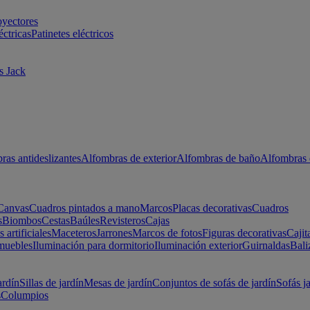
oyectores
éctricas
Patinetes eléctricos
s Jack
ras antideslizantes
Alfombras de exterior
Alfombras de baño
Alfombras 
Canvas
Cuadros pintados a mano
Marcos
Placas decorativas
Cuadros
s
Biombos
Cestas
Baúles
Revisteros
Cajas
s artificiales
Maceteros
Jarrones
Marcos de fotos
Figuras decorativas
Cajit
muebles
Iluminación para dormitorio
Iluminación exterior
Guirnaldas
Bali
ardín
Sillas de jardín
Mesas de jardín
Conjuntos de sofás de jardín
Sofás j
s
Columpios