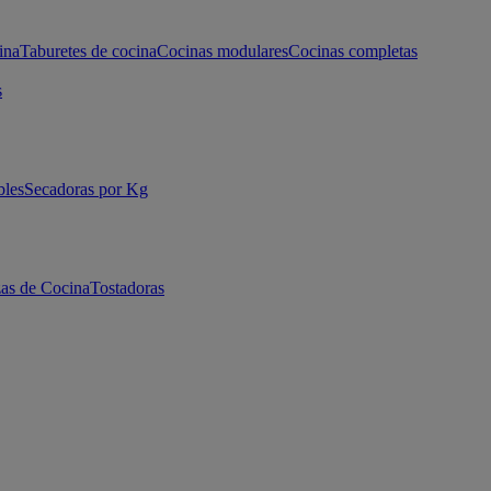
ina
Taburetes de cocina
Cocinas modulares
Cocinas completas
s
bles
Secadoras por Kg
as de Cocina
Tostadoras