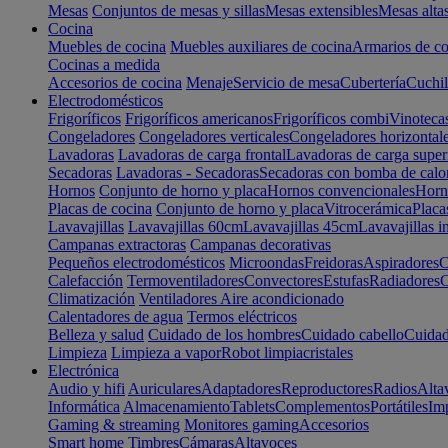
Mesas
Conjuntos de mesas y sillas
Mesas extensibles
Mesas alta
Cocina
Muebles de cocina
Muebles auxiliares de cocina
Armarios de co
Cocinas a medida
Accesorios de cocina
Menaje
Servicio de mesa
Cubertería
Cuchil
Electrodomésticos
Frigoríficos
Frigoríficos americanos
Frigoríficos combi
Vinoteca
Congeladores
Congeladores verticales
Congeladores horizontal
Lavadoras
Lavadoras de carga frontal
Lavadoras de carga super
Secadoras
Lavadoras - Secadoras
Secadoras con bomba de calo
Hornos
Conjunto de horno y placa
Hornos convencionales
Horno
Placas de cocina
Conjunto de horno y placa
Vitrocerámica
Placa
Lavavajillas
Lavavajillas 60cm
Lavavajillas 45cm
Lavavajillas i
Campanas extractoras
Campanas decorativas
Pequeños electrodomésticos
Microondas
Freidoras
Aspiradores
C
Calefacción
Termoventiladores
Convectores
Estufas
Radiadores
C
Climatización
Ventiladores
Aire acondicionado
Calentadores de agua
Termos eléctricos
Belleza y salud
Cuidado de los hombres
Cuidado cabello
Cuidad
Limpieza
Limpieza a vapor
Robot limpiacristales
Electrónica
Audio y hifi
Auriculares
Adaptadores
Reproductores
Radios
Alta
Informática
Almacenamiento
Tablets
Complementos
Portátiles
Im
Gaming & streaming
Monitores gaming
Accesorios
Smart home
Timbres
Cámaras
Altavoces