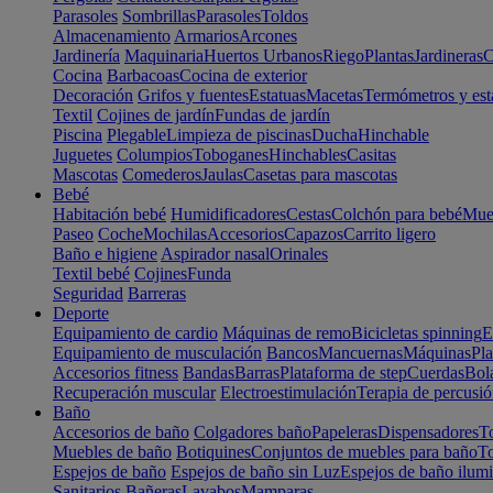
Parasoles
Sombrillas
Parasoles
Toldos
Almacenamiento
Armarios
Arcones
Jardinería
Maquinaria
Huertos Urbanos
Riego
Plantas
Jardineras
C
Cocina
Barbacoas
Cocina de exterior
Decoración
Grifos y fuentes
Estatuas
Macetas
Termómetros y est
Textil
Cojines de jardín
Fundas de jardín
Piscina
Plegable
Limpieza de piscinas
Ducha
Hinchable
Juguetes
Columpios
Toboganes
Hinchables
Casitas
Mascotas
Comederos
Jaulas
Casetas para mascotas
Bebé
Habitación bebé
Humidificadores
Cestas
Colchón para bebé
Mueb
Paseo
Coche
Mochilas
Accesorios
Capazos
Carrito ligero
Baño e higiene
Aspirador nasal
Orinales
Textil bebé
Cojines
Funda
Seguridad
Barreras
Deporte
Equipamiento de cardio
Máquinas de remo
Bicicletas spinning
E
Equipamiento de musculación
Bancos
Mancuernas
Máquinas
Pla
Accesorios fitness
Bandas
Barras
Plataforma de step
Cuerdas
Bola
Recuperación muscular
Electroestimulación
Terapia de percusi
Baño
Accesorios de baño
Colgadores baño
Papeleras
Dispensadores
To
Muebles de baño
Botiquines
Conjuntos de muebles para baño
To
Espejos de baño
Espejos de baño sin Luz
Espejos de baño ilum
Sanitarios
Bañeras
Lavabos
Mamparas