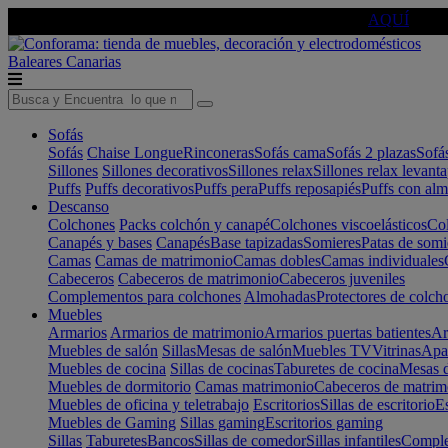
🔵Cambia tu electro con
-10% EXTRA
de descuento ☑️
AQUÍ
Baleares
Canarias
Sofás
Sofás
Chaise Longue
Rinconeras
Sofás cama
Sofás 2 plazas
Sofá
Sillones
Sillones decorativos
Sillones relax
Sillones relax levant
Puffs
Puffs decorativos
Puffs pera
Puffs reposapiés
Puffs con al
Descanso
Colchones
Packs colchón y canapé
Colchones viscoelásticos
Col
Canapés y bases
Canapés
Base tapizadas
Somieres
Patas de somi
Camas
Camas de matrimonio
Camas dobles
Camas individuales
Cabeceros
Cabeceros de matrimonio
Cabeceros juveniles
Complementos para colchones
Almohadas
Protectores de colch
Muebles
Armarios
Armarios de matrimonio
Armarios puertas batientes
Ar
Muebles de salón
Sillas
Mesas de salón
Muebles TV
Vitrinas
Apa
Muebles de cocina
Sillas de cocinas
Taburetes de cocina
Mesas d
Muebles de dormitorio
Camas matrimonio
Cabeceros de matrim
Muebles de oficina y teletrabajo
Escritorios
Sillas de escritorio
Es
Muebles de Gaming
Sillas gaming
Escritorios gaming
Sillas
Taburetes
Bancos
Sillas de comedor
Sillas infantiles
Complem