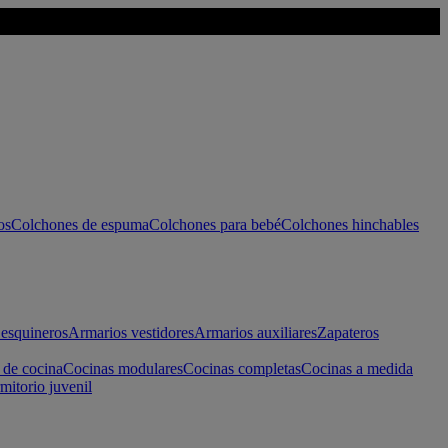
os
Colchones de espuma
Colchones para bebé
Colchones hinchables
esquineros
Armarios vestidores
Armarios auxiliares
Zapateros
 de cocina
Cocinas modulares
Cocinas completas
Cocinas a medida
mitorio juvenil