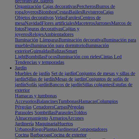
decorativas
Cuadros
Organización
Cajas decorativas
Percheros
Burros de
ropa
Joyeros
Biombos
Cestas
Baúles
Revisteros
Cajas
Objetos decorativos
Velas
Faroles
Centros de
mesa
Navidad
Flores artificiales
Maceteros
Jarrones
Marcos de
fotos
Figuras decorativas
Cajitas y
joyeros
Relojes
Ambientadores
Iluminación
Lámparas
Iluminación decorativa
Iluminación para
muebles
Iluminación para dormitorio
Iluminación
exterior
Guirnaldas
Balizas
Smart
Light
Bombillas
Focos
Iluminación con rieles
Cintas Led
Tendencias y temporadas
Jardín
Muebles de jardín
Set de jardín
Conjuntos de mesas y sillas de
jardín
Sillas de jardín
Mesas de jardín
Conjuntos de sofás de
jardín
Sofás jardín
Bancos de jardín
Sillas colgantes
Estufas de
exterior
Hamacas y tumbonas
Accesorios
Balancines
Tumbonas
Hamacas
Columpios
Pérgolas
Cenadores
Carpas
Pérgolas
Parasoles
Sombrillas
Parasoles
Toldos
Almacenamiento
Armarios
Arcones
Jardinería
Maquinaria
Huertos
Urbanos
Riego
Plantas
Jardineras
Compostadores
Cocina
Barbacoas
Cocina de exterior