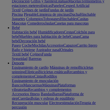
Decoración
Grifos y fuentes
Estatuas
Macetas
Termómetros y
estaciones metereológicas
Paneles
Cesped Artificial
Textil
Cojines de jardín
Fundas de jardín
Piscina
Plegable
Limpieza de piscinas
Ducha
Hinchable
Juguetes
Columpios
Toboganes
Hinchables
Casitas
Mascotas
Comederos
Jaulas
Casetas para mascotas
Bebé
Habitación bebé
Humidificadores
Cestas
Colchón para
bebé
Muebles para habitación de bebé
Cunas
Cama
bebé
Decoración bebé
Paseo
Coche
Mochilas
Accesorios
Capazos
Carrito ligero
Baño e higiene
Aspirador nasal
Orinales
Textil bebé
Cojines
Funda
Seguridad
Barreras
Deporte
Equipamiento de cardio
Máquinas de remo
Bicicletas
spinning
Elípticas
Bicicletas estáticas
Recambios y
complementos
Cintas
Rodillos
Equipamiento de musculación
Bancos
Mancuernas
Máquinas
Plataformas
vibratorias
Recambios y complementos
Accesorios fitness
Bandas
Barras
Plataforma de
step
Cuerdas
Bolas y esferas de equilibrio
Recuperación muscular
Electroestimulación
Terapia de
percusión