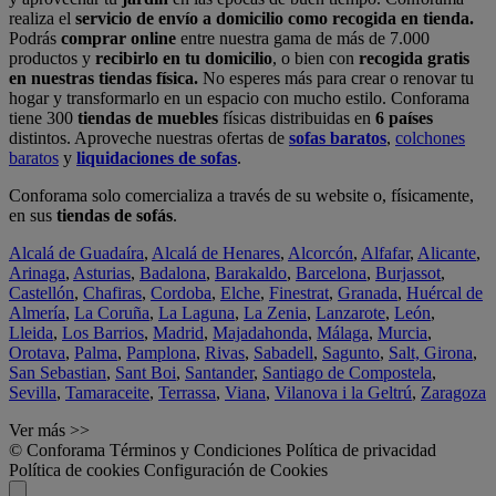
realiza el
servicio de envío a domicilio como recogida en tienda.
Podrás
comprar online
entre nuestra gama de más de 7.000
productos y
recibirlo en tu domicilio
, o bien con
recogida gratis
en nuestras tiendas física.
No esperes más para crear o renovar tu
hogar y transformarlo en un espacio con mucho estilo. Conforama
tiene 300
tiendas de muebles
físicas distribuidas en
6 países
distintos. Aproveche nuestras ofertas de
sofas baratos
,
colchones
baratos
y
liquidaciones de sofas
.
Conforama solo comercializa a través de su website o, físicamente,
en sus
tiendas de sofás
.
Alcalá de Guadaíra
,
Alcalá de Henares
,
Alcorcón
,
Alfafar
,
Alicante
,
Arinaga
,
Asturias
,
Badalona
,
Barakaldo
,
Barcelona
,
Burjassot
,
Castellón
,
Chafiras
,
Cordoba
,
Elche
,
Finestrat
,
Granada
,
Huércal de
Almería
,
La Coruña
,
La Laguna
,
La Zenia
,
Lanzarote
,
León
,
Lleida
,
Los Barrios
,
Madrid
,
Majadahonda
,
Málaga
,
Murcia
,
Orotava
,
Palma
,
Pamplona
,
Rivas
,
Sabadell
,
Sagunto
,
Salt, Girona
,
San Sebastian
,
Sant Boi
,
Santander
,
Santiago de Compostela
,
Sevilla
,
Tamaraceite
,
Terrassa
,
Viana
,
Vilanova i la Geltrú
,
Zaragoza
Ver más >>
© Conforama
Términos y Condiciones
Política de privacidad
Política de cookies
Configuración de Cookies