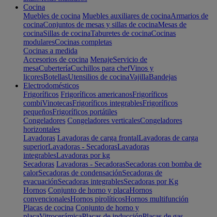
Cocina
Muebles de cocina
Muebles auxiliares de cocina
Armarios de
cocina
Conjuntos de mesas y sillas de cocina
Mesas de
cocina
Sillas de cocina
Taburetes de cocina
Cocinas
modulares
Cocinas completas
Cocinas a medida
Accesorios de cocina
Menaje
Servicio de
mesa
Cubertería
Cuchillos para chef
Vinos y
licores
Botellas
Utensilios de cocina
Vajilla
Bandejas
Electrodomésticos
Frigoríficos
Frigoríficos americanos
Frigoríficos
combi
Vinotecas
Frigoríficos integrables
Frigoríficos
pequeños
Frigoríficos portátiles
Congeladores
Congeladores verticales
Congeladores
horizontales
Lavadoras
Lavadoras de carga frontal
Lavadoras de carga
superior
Lavadoras - Secadoras
Lavadoras
integrables
Lavadoras por kg
Secadoras
Lavadoras - Secadoras
Secadoras con bomba de
calor
Secadoras de condensación
Secadoras de
evacuación
Secadoras integrables
Secadoras por Kg
Hornos
Conjunto de horno y placa
Hornos
convencionales
Hornos pirolíticos
Hornos multifunción
Placas de cocina
Conjunto de horno y
placa
Vitrocerámica
Placas de inducción
Placas de gas