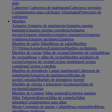
nido
Cabeceros
Cabeceros de matrimonio
Cabeceros juveniles
Complementos para colchones
Almohadas
Protectores de
colchones
Muebles
Armarios
Armarios de matrimonio
Armarios puertas
batientes
Armarios puertas correderas
Armarios
juvenil
Armarios infantiles
Armarios esquineros
Armarios
vestidores
Armarios auxiliares
Zapateros
Muebles de salón
Sillas
Mesas de salón
Muebles
TV
Vitrinas
Aparadores
Estanterias
Muebles recibidores
Muebles de cocina
Sillas de cocinas
Taburetes de cocina
Mesas
de cocina
Mesas y sillas de cocina
Muebles auxiliares de
cocina
Armarios de cocina
Cocinas modulares
Cocinas
completas
Cocinas a medida
Muebles de dormitorio
Camas matrimonio
Cabeceros de
matrimonio
Armarios de matrimonio
Mesitas de
noche
Comodas
Muebles de dormitorio juvenil
Muebles de oficina y teletrabajo
Escritorios
Sillas de
escritorio
Estanterías
Muebles de Gaming
Sillas gaming
Escritorios gaming
Sillas
Taburetes
Bancos
Sillas de comedor
Sillas
infantiles
Complementos para sillas
Mesas
Conjuntos de mesas y sillas
Mesas extensibles
Mesas
altas
Mesas multiusos