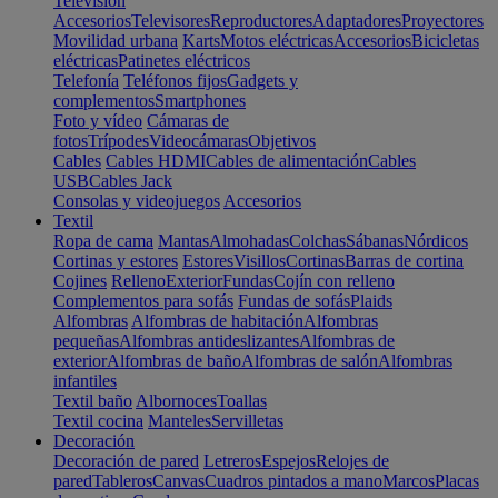
Televisión
Accesorios
Televisores
Reproductores
Adaptadores
Proyectores
Movilidad urbana
Karts
Motos eléctricas
Accesorios
Bicicletas
eléctricas
Patinetes eléctricos
Telefonía
Teléfonos fijos
Gadgets y
complementos
Smartphones
Foto y vídeo
Cámaras de
fotos
Trípodes
Videocámaras
Objetivos
Cables
Cables HDMI
Cables de alimentación
Cables
USB
Cables Jack
Consolas y videojuegos
Accesorios
Textil
Ropa de cama
Mantas
Almohadas
Colchas
Sábanas
Nórdicos
Cortinas y estores
Estores
Visillos
Cortinas
Barras de cortina
Cojines
Relleno
Exterior
Fundas
Cojín con relleno
Complementos para sofás
Fundas de sofás
Plaids
Alfombras
Alfombras de habitación
Alfombras
pequeñas
Alfombras antideslizantes
Alfombras de
exterior
Alfombras de baño
Alfombras de salón
Alfombras
infantiles
Textil baño
Albornoces
Toallas
Textil cocina
Manteles
Servilletas
Decoración
Decoración de pared
Letreros
Espejos
Relojes de
pared
Tableros
Canvas
Cuadros pintados a mano
Marcos
Placas