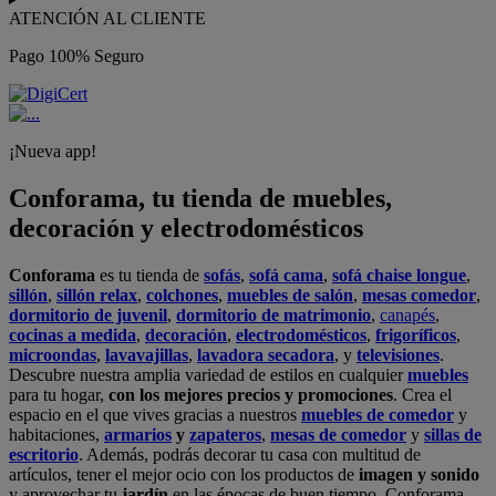
ATENCIÓN AL CLIENTE
Pago 100% Seguro
¡Nueva app!
Conforama, tu tienda de muebles,
decoración y electrodomésticos
Conforama
es tu tienda de
sofás
,
sofá cama
,
sofá chaise longue
,
sillón
,
sillón relax
,
colchones
,
muebles de salón
,
mesas comedor
,
dormitorio de juvenil
,
dormitorio de matrimonio
,
canapés
,
cocinas a medida
,
decoración
,
electrodomésticos
,
frigoríficos
,
microondas
,
lavavajillas
,
lavadora secadora
, y
televisiones
.
Descubre nuestra amplia variedad de estilos en cualquier
muebles
para tu hogar,
con los mejores precios y promociones
. Crea el
espacio en el que vives gracias a nuestros
muebles de comedor
y
habitaciones,
armarios
y
zapateros
,
mesas de comedor
y
sillas de
escritorio
. Además, podrás decorar tu casa con multitud de
artículos, tener el mejor ocio con los productos de
imagen y sonido
y aprovechar tu
jardín
en las épocas de buen tiempo. Conforama