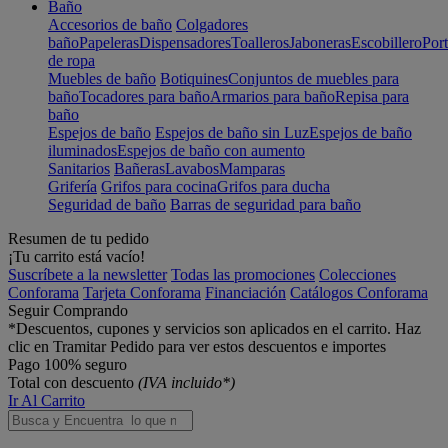
Baño
Accesorios de baño
Colgadores
baño
Papeleras
Dispensadores
Toalleros
Jaboneras
Escobillero
Port
de ropa
Muebles de baño
Botiquines
Conjuntos de muebles para
baño
Tocadores para baño
Armarios para baño
Repisa para
baño
Espejos de baño
Espejos de baño sin Luz
Espejos de baño
iluminados
Espejos de baño con aumento
Sanitarios
Bañeras
Lavabos
Mamparas
Grifería
Grifos para cocina
Grifos para ducha
Seguridad de baño
Barras de seguridad para baño
Resumen de tu pedido
¡Tu carrito está vacío!
Suscríbete a la newsletter
Todas las promociones
Colecciones
Conforama
Tarjeta Conforama
Financiación
Catálogos Conforama
Seguir Comprando
*Descuentos, cupones y servicios son aplicados en el carrito. Haz
clic en Tramitar Pedido para ver estos descuentos e importes
Pago 100% seguro
Total con descuento
(IVA incluido*)
Ir Al Carrito