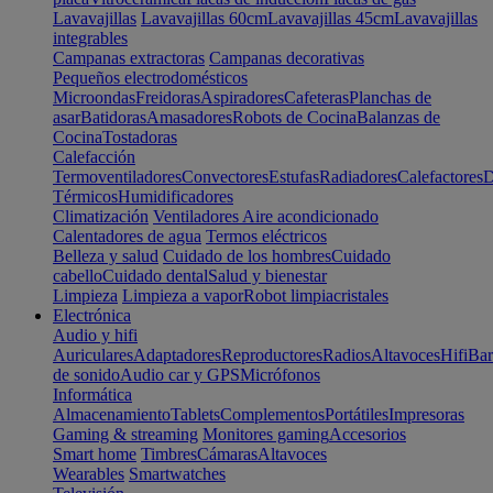
Lavavajillas
Lavavajillas 60cm
Lavavajillas 45cm
Lavavajillas
integrables
Campanas extractoras
Campanas decorativas
Pequeños electrodomésticos
Microondas
Freidoras
Aspiradores
Cafeteras
Planchas de
asar
Batidoras
Amasadores
Robots de Cocina
Balanzas de
Cocina
Tostadoras
Calefacción
Termoventiladores
Convectores
Estufas
Radiadores
Calefactores
D
Térmicos
Humidificadores
Climatización
Ventiladores
Aire acondicionado
Calentadores de agua
Termos eléctricos
Belleza y salud
Cuidado de los hombres
Cuidado
cabello
Cuidado dental
Salud y bienestar
Limpieza
Limpieza a vapor
Robot limpiacristales
Electrónica
Audio y hifi
Auriculares
Adaptadores
Reproductores
Radios
Altavoces
Hifi
Bar
de sonido
Audio car y GPS
Micrófonos
Informática
Almacenamiento
Tablets
Complementos
Portátiles
Impresoras
Gaming & streaming
Monitores gaming
Accesorios
Smart home
Timbres
Cámaras
Altavoces
Wearables
Smartwatches