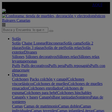
🔵Cambia tu electro con
-10% EXTRA
de descuento ☑️
AQUÍ
Baleares
Canarias
Sofás
Sofás
Chaise Longue
Rinconeras
Sofás cama
Sofás 2
plazas
Sofás 3 plazas
Sofás de piel
Sofás relax
Sofás
exterior
Divanes
Sillones
Sillones decorativos
Sillones relax
Sillones relax
levantapersonas
Puffs
Puffs decorativos
Puffs pera
Puffs reposapiés
Puffs con
almacenaje
Descanso
Colchones
Packs colchón y canapé
Colchones
viscoelásticos
Colchones de muelles
Colchones de muelles
ensacados
Colchones enrollados
Colchones de
espuma
Colchones para bebé
Colchones hinchables
Canapés y bases
Canapés
Base tapizadas
Somieres
Patas de
somieres
Camas
Camas de matrimonio
Camas dobles
Camas
individuales
Camas juveniles
Camas infantiles
Literas
Camas