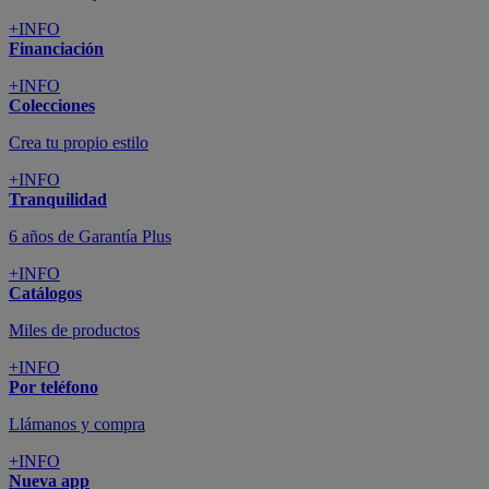
+INFO
Financiación
+INFO
Colecciones
Crea tu propio estilo
+INFO
Tranquilidad
6 años de Garantía Plus
+INFO
Catálogos
Miles de productos
+INFO
Por teléfono
Llámanos y compra
+INFO
Nueva app