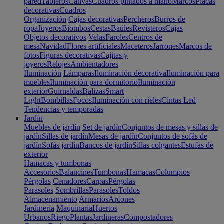
pared
Tableros
Canvas
Cuadros pintados a mano
Marcos
Placas
decorativas
Cuadros
Organización
Cajas decorativas
Percheros
Burros de
ropa
Joyeros
Biombos
Cestas
Baúles
Revisteros
Cajas
Objetos decorativos
Velas
Faroles
Centros de
mesa
Navidad
Flores artificiales
Maceteros
Jarrones
Marcos de
fotos
Figuras decorativas
Cajitas y
joyeros
Relojes
Ambientadores
Iluminación
Lámparas
Iluminación decorativa
Iluminación para
muebles
Iluminación para dormitorio
Iluminación
exterior
Guirnaldas
Balizas
Smart
Light
Bombillas
Focos
Iluminación con rieles
Cintas Led
Tendencias y temporadas
Jardín
Muebles de jardín
Set de jardín
Conjuntos de mesas y sillas de
jardín
Sillas de jardín
Mesas de jardín
Conjuntos de sofás de
jardín
Sofás jardín
Bancos de jardín
Sillas colgantes
Estufas de
exterior
Hamacas y tumbonas
Accesorios
Balancines
Tumbonas
Hamacas
Columpios
Pérgolas
Cenadores
Carpas
Pérgolas
Parasoles
Sombrillas
Parasoles
Toldos
Almacenamiento
Armarios
Arcones
Jardinería
Maquinaria
Huertos
Urbanos
Riego
Plantas
Jardineras
Compostadores