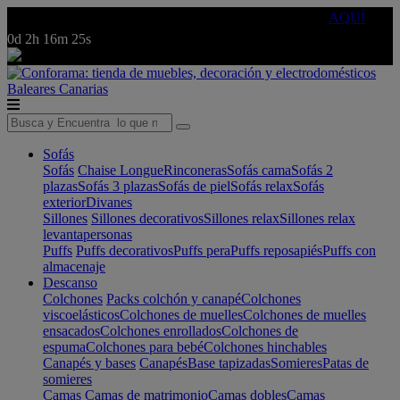
🔵Cambia tu electro con
-10% EXTRA
de descuento ☑️
AQUÍ
0d
2h
16m
25s
Baleares
Canarias
Sofás
Sofás
Chaise Longue
Rinconeras
Sofás cama
Sofás 2
plazas
Sofás 3 plazas
Sofás de piel
Sofás relax
Sofás
exterior
Divanes
Sillones
Sillones decorativos
Sillones relax
Sillones relax
levantapersonas
Puffs
Puffs decorativos
Puffs pera
Puffs reposapiés
Puffs con
almacenaje
Descanso
Colchones
Packs colchón y canapé
Colchones
viscoelásticos
Colchones de muelles
Colchones de muelles
ensacados
Colchones enrollados
Colchones de
espuma
Colchones para bebé
Colchones hinchables
Canapés y bases
Canapés
Base tapizadas
Somieres
Patas de
somieres
Camas
Camas de matrimonio
Camas dobles
Camas