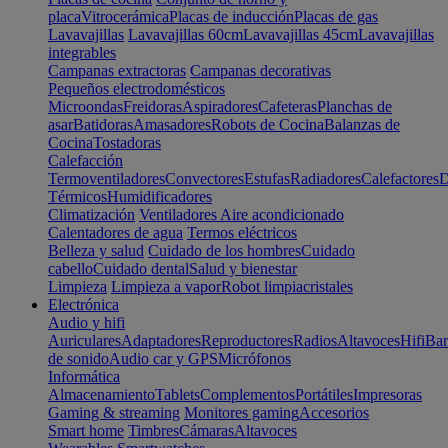
placa
Vitrocerámica
Placas de inducción
Placas de gas
Lavavajillas
Lavavajillas 60cm
Lavavajillas 45cm
Lavavajillas
integrables
Campanas extractoras
Campanas decorativas
Pequeños electrodomésticos
Microondas
Freidoras
Aspiradores
Cafeteras
Planchas de
asar
Batidoras
Amasadores
Robots de Cocina
Balanzas de
Cocina
Tostadoras
Calefacción
Termoventiladores
Convectores
Estufas
Radiadores
Calefactores
D
Térmicos
Humidificadores
Climatización
Ventiladores
Aire acondicionado
Calentadores de agua
Termos eléctricos
Belleza y salud
Cuidado de los hombres
Cuidado
cabello
Cuidado dental
Salud y bienestar
Limpieza
Limpieza a vapor
Robot limpiacristales
Electrónica
Audio y hifi
Auriculares
Adaptadores
Reproductores
Radios
Altavoces
Hifi
Bar
de sonido
Audio car y GPS
Micrófonos
Informática
Almacenamiento
Tablets
Complementos
Portátiles
Impresoras
Gaming & streaming
Monitores gaming
Accesorios
Smart home
Timbres
Cámaras
Altavoces