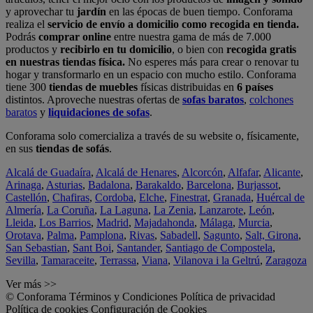
y aprovechar tu
jardín
en las épocas de buen tiempo. Conforama
realiza el
servicio de envío a domicilio como recogida en tienda.
Podrás
comprar online
entre nuestra gama de más de 7.000
productos y
recibirlo en tu domicilio
, o bien con
recogida gratis
en nuestras tiendas física.
No esperes más para crear o renovar tu
hogar y transformarlo en un espacio con mucho estilo. Conforama
tiene 300
tiendas de muebles
físicas distribuidas en
6 países
distintos. Aproveche nuestras ofertas de
sofas baratos
,
colchones
baratos
y
liquidaciones de sofas
.
Conforama solo comercializa a través de su website o, físicamente,
en sus
tiendas de sofás
.
Alcalá de Guadaíra
,
Alcalá de Henares
,
Alcorcón
,
Alfafar
,
Alicante
,
Arinaga
,
Asturias
,
Badalona
,
Barakaldo
,
Barcelona
,
Burjassot
,
Castellón
,
Chafiras
,
Cordoba
,
Elche
,
Finestrat
,
Granada
,
Huércal de
Almería
,
La Coruña
,
La Laguna
,
La Zenia
,
Lanzarote
,
León
,
Lleida
,
Los Barrios
,
Madrid
,
Majadahonda
,
Málaga
,
Murcia
,
Orotava
,
Palma
,
Pamplona
,
Rivas
,
Sabadell
,
Sagunto
,
Salt, Girona
,
San Sebastian
,
Sant Boi
,
Santander
,
Santiago de Compostela
,
Sevilla
,
Tamaraceite
,
Terrassa
,
Viana
,
Vilanova i la Geltrú
,
Zaragoza
Ver más >>
© Conforama
Términos y Condiciones
Política de privacidad
Política de cookies
Configuración de Cookies