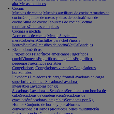
altas
Mesas multiusos
Cocina
Muebles de cocina
Muebles auxiliares de cocina
Armarios de
cocina
Conjuntos de mesas y sillas de cocina
Mesas de
cocina
Sillas de cocina
Taburetes de cocina
Cocinas
modulares
Cocinas completas
Cocinas a medida
Accesorios de cocina
Menaje
Servicio de
mesa
Cubertería
Cuchillos para chef
Vinos y
licores
Botellas
Utensilios de cocina
Vajilla
Bandejas
Electrodomésticos
Frigoríficos
Frigoríficos americanos
Frigoríficos
combi
Vinotecas
Frigoríficos integrables
Frigoríficos
pequeños
Frigoríficos portátiles
Congeladores
Congeladores verticales
Congeladores
horizontales
Lavadoras
Lavadoras de carga frontal
Lavadoras de carga
superior
Lavadoras - Secadoras
Lavadoras
integrables
Lavadoras por kg
Secadoras
Lavadoras - Secadoras
Secadoras con bomba de
calor
Secadoras de condensación
Secadoras de
evacuación
Secadoras integrables
Secadoras por Kg
Hornos
Conjunto de horno y placa
Hornos
convencionales
Hornos pirolíticos
Hornos multifunción
Placas de cocina
Conjunto de horno y