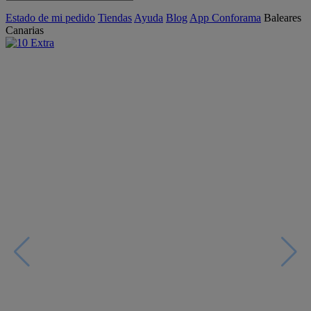
Estado de mi pedido
Tiendas
Ayuda
Blog
App Conforama
Baleares
Canarias