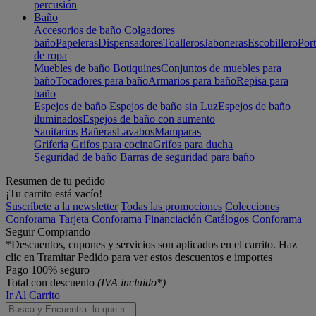
percusión
Baño
Accesorios de baño
Colgadores
baño
Papeleras
Dispensadores
Toalleros
Jaboneras
Escobillero
Port
de ropa
Muebles de baño
Botiquines
Conjuntos de muebles para
baño
Tocadores para baño
Armarios para baño
Repisa para
baño
Espejos de baño
Espejos de baño sin Luz
Espejos de baño
iluminados
Espejos de baño con aumento
Sanitarios
Bañeras
Lavabos
Mamparas
Grifería
Grifos para cocina
Grifos para ducha
Seguridad de baño
Barras de seguridad para baño
Resumen de tu pedido
¡Tu carrito está vacío!
Suscríbete a la newsletter
Todas las promociones
Colecciones
Conforama
Tarjeta Conforama
Financiación
Catálogos Conforama
Seguir Comprando
*Descuentos, cupones y servicios son aplicados en el carrito. Haz
clic en Tramitar Pedido para ver estos descuentos e importes
Pago 100% seguro
Total con descuento
(IVA incluido*)
Ir Al Carrito