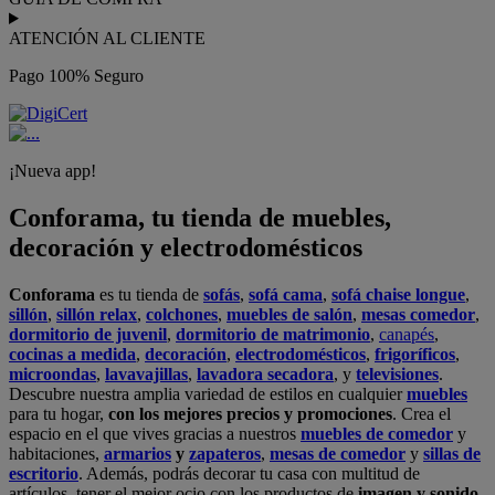
ATENCIÓN AL CLIENTE
Pago 100% Seguro
¡Nueva app!
Conforama, tu tienda de muebles,
decoración y electrodomésticos
Conforama
es tu tienda de
sofás
,
sofá cama
,
sofá chaise longue
,
sillón
,
sillón relax
,
colchones
,
muebles de salón
,
mesas comedor
,
dormitorio de juvenil
,
dormitorio de matrimonio
,
canapés
,
cocinas a medida
,
decoración
,
electrodomésticos
,
frigoríficos
,
microondas
,
lavavajillas
,
lavadora secadora
, y
televisiones
.
Descubre nuestra amplia variedad de estilos en cualquier
muebles
para tu hogar,
con los mejores precios y promociones
. Crea el
espacio en el que vives gracias a nuestros
muebles de comedor
y
habitaciones,
armarios
y
zapateros
,
mesas de comedor
y
sillas de
escritorio
. Además, podrás decorar tu casa con multitud de
artículos, tener el mejor ocio con los productos de
imagen y sonido