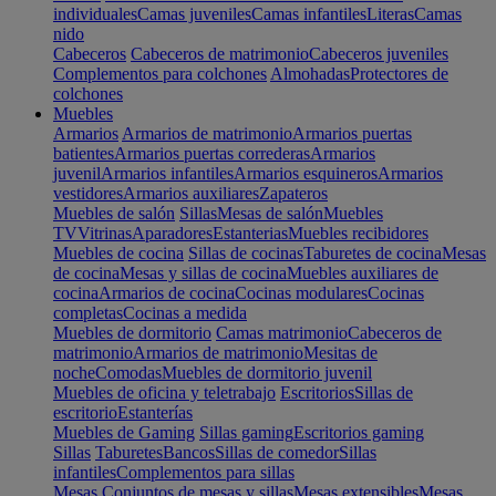
individuales
Camas juveniles
Camas infantiles
Literas
Camas
nido
Cabeceros
Cabeceros de matrimonio
Cabeceros juveniles
Complementos para colchones
Almohadas
Protectores de
colchones
Muebles
Armarios
Armarios de matrimonio
Armarios puertas
batientes
Armarios puertas correderas
Armarios
juvenil
Armarios infantiles
Armarios esquineros
Armarios
vestidores
Armarios auxiliares
Zapateros
Muebles de salón
Sillas
Mesas de salón
Muebles
TV
Vitrinas
Aparadores
Estanterias
Muebles recibidores
Muebles de cocina
Sillas de cocinas
Taburetes de cocina
Mesas
de cocina
Mesas y sillas de cocina
Muebles auxiliares de
cocina
Armarios de cocina
Cocinas modulares
Cocinas
completas
Cocinas a medida
Muebles de dormitorio
Camas matrimonio
Cabeceros de
matrimonio
Armarios de matrimonio
Mesitas de
noche
Comodas
Muebles de dormitorio juvenil
Muebles de oficina y teletrabajo
Escritorios
Sillas de
escritorio
Estanterías
Muebles de Gaming
Sillas gaming
Escritorios gaming
Sillas
Taburetes
Bancos
Sillas de comedor
Sillas
infantiles
Complementos para sillas
Mesas
Conjuntos de mesas y sillas
Mesas extensibles
Mesas