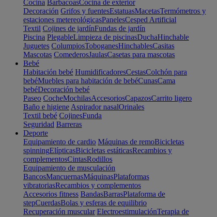
Cocina
Barbacoas
Cocina de exterior
Decoración
Grifos y fuentes
Estatuas
Macetas
Termómetros y
estaciones metereológicas
Paneles
Cesped Artificial
Textil
Cojines de jardín
Fundas de jardín
Piscina
Plegable
Limpieza de piscinas
Ducha
Hinchable
Juguetes
Columpios
Toboganes
Hinchables
Casitas
Mascotas
Comederos
Jaulas
Casetas para mascotas
Bebé
Habitación bebé
Humidificadores
Cestas
Colchón para
bebé
Muebles para habitación de bebé
Cunas
Cama
bebé
Decoración bebé
Paseo
Coche
Mochilas
Accesorios
Capazos
Carrito ligero
Baño e higiene
Aspirador nasal
Orinales
Textil bebé
Cojines
Funda
Seguridad
Barreras
Deporte
Equipamiento de cardio
Máquinas de remo
Bicicletas
spinning
Elípticas
Bicicletas estáticas
Recambios y
complementos
Cintas
Rodillos
Equipamiento de musculación
Bancos
Mancuernas
Máquinas
Plataformas
vibratorias
Recambios y complementos
Accesorios fitness
Bandas
Barras
Plataforma de
step
Cuerdas
Bolas y esferas de equilibrio
Recuperación muscular
Electroestimulación
Terapia de