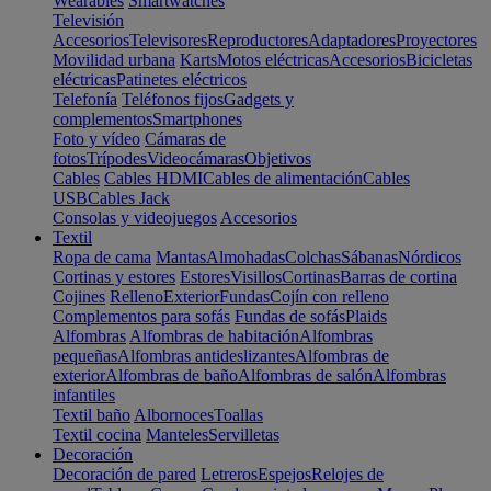
Wearables
Smartwatches
Televisión
Accesorios
Televisores
Reproductores
Adaptadores
Proyectores
Movilidad urbana
Karts
Motos eléctricas
Accesorios
Bicicletas
eléctricas
Patinetes eléctricos
Telefonía
Teléfonos fijos
Gadgets y
complementos
Smartphones
Foto y vídeo
Cámaras de
fotos
Trípodes
Videocámaras
Objetivos
Cables
Cables HDMI
Cables de alimentación
Cables
USB
Cables Jack
Consolas y videojuegos
Accesorios
Textil
Ropa de cama
Mantas
Almohadas
Colchas
Sábanas
Nórdicos
Cortinas y estores
Estores
Visillos
Cortinas
Barras de cortina
Cojines
Relleno
Exterior
Fundas
Cojín con relleno
Complementos para sofás
Fundas de sofás
Plaids
Alfombras
Alfombras de habitación
Alfombras
pequeñas
Alfombras antideslizantes
Alfombras de
exterior
Alfombras de baño
Alfombras de salón
Alfombras
infantiles
Textil baño
Albornoces
Toallas
Textil cocina
Manteles
Servilletas
Decoración
Decoración de pared
Letreros
Espejos
Relojes de