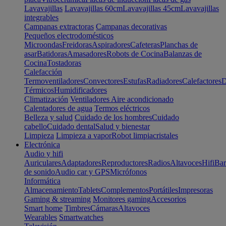
Lavavajillas
Lavavajillas 60cm
Lavavajillas 45cm
Lavavajillas
integrables
Campanas extractoras
Campanas decorativas
Pequeños electrodomésticos
Microondas
Freidoras
Aspiradores
Cafeteras
Planchas de
asar
Batidoras
Amasadores
Robots de Cocina
Balanzas de
Cocina
Tostadoras
Calefacción
Termoventiladores
Convectores
Estufas
Radiadores
Calefactores
D
Térmicos
Humidificadores
Climatización
Ventiladores
Aire acondicionado
Calentadores de agua
Termos eléctricos
Belleza y salud
Cuidado de los hombres
Cuidado
cabello
Cuidado dental
Salud y bienestar
Limpieza
Limpieza a vapor
Robot limpiacristales
Electrónica
Audio y hifi
Auriculares
Adaptadores
Reproductores
Radios
Altavoces
Hifi
Bar
de sonido
Audio car y GPS
Micrófonos
Informática
Almacenamiento
Tablets
Complementos
Portátiles
Impresoras
Gaming & streaming
Monitores gaming
Accesorios
Smart home
Timbres
Cámaras
Altavoces
Wearables
Smartwatches