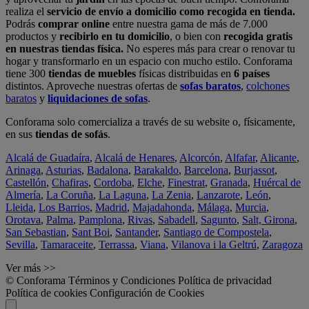
realiza el
servicio de envío a domicilio como recogida en tienda.
Podrás
comprar online
entre nuestra gama de más de 7.000
productos y
recibirlo en tu domicilio
, o bien con
recogida gratis
en nuestras tiendas física.
No esperes más para crear o renovar tu
hogar y transformarlo en un espacio con mucho estilo. Conforama
tiene 300
tiendas de muebles
físicas distribuidas en
6 países
distintos. Aproveche nuestras ofertas de
sofas baratos
,
colchones
baratos
y
liquidaciones de sofas
.
Conforama solo comercializa a través de su website o, físicamente,
en sus
tiendas de sofás
.
Alcalá de Guadaíra
,
Alcalá de Henares
,
Alcorcón
,
Alfafar
,
Alicante
,
Arinaga
,
Asturias
,
Badalona
,
Barakaldo
,
Barcelona
,
Burjassot
,
Castellón
,
Chafiras
,
Cordoba
,
Elche
,
Finestrat
,
Granada
,
Huércal de
Almería
,
La Coruña
,
La Laguna
,
La Zenia
,
Lanzarote
,
León
,
Lleida
,
Los Barrios
,
Madrid
,
Majadahonda
,
Málaga
,
Murcia
,
Orotava
,
Palma
,
Pamplona
,
Rivas
,
Sabadell
,
Sagunto
,
Salt, Girona
,
San Sebastian
,
Sant Boi
,
Santander
,
Santiago de Compostela
,
Sevilla
,
Tamaraceite
,
Terrassa
,
Viana
,
Vilanova i la Geltrú
,
Zaragoza
Ver más >>
© Conforama
Términos y Condiciones
Política de privacidad
Política de cookies
Configuración de Cookies