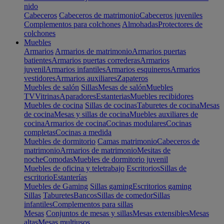
nido
Cabeceros
Cabeceros de matrimonio
Cabeceros juveniles
Complementos para colchones
Almohadas
Protectores de
colchones
Muebles
Armarios
Armarios de matrimonio
Armarios puertas
batientes
Armarios puertas correderas
Armarios
juvenil
Armarios infantiles
Armarios esquineros
Armarios
vestidores
Armarios auxiliares
Zapateros
Muebles de salón
Sillas
Mesas de salón
Muebles
TV
Vitrinas
Aparadores
Estanterias
Muebles recibidores
Muebles de cocina
Sillas de cocinas
Taburetes de cocina
Mesas
de cocina
Mesas y sillas de cocina
Muebles auxiliares de
cocina
Armarios de cocina
Cocinas modulares
Cocinas
completas
Cocinas a medida
Muebles de dormitorio
Camas matrimonio
Cabeceros de
matrimonio
Armarios de matrimonio
Mesitas de
noche
Comodas
Muebles de dormitorio juvenil
Muebles de oficina y teletrabajo
Escritorios
Sillas de
escritorio
Estanterías
Muebles de Gaming
Sillas gaming
Escritorios gaming
Sillas
Taburetes
Bancos
Sillas de comedor
Sillas
infantiles
Complementos para sillas
Mesas
Conjuntos de mesas y sillas
Mesas extensibles
Mesas
altas
Mesas multiusos