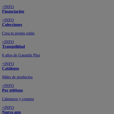
+INFO
Financiación
+INFO
Colecciones
Crea tu propio estilo
+INFO
Tranquilidad
6 años de Garantía Plus
+INFO
Catálogos
Miles de productos
+INFO
Por teléfono
Llámanos y compra
+INFO
Nueva app