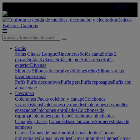
🔵Cambia tu electro con
-10% EXTRA
de descuento ☑️
AQUÍ
Baleares
Canarias
Sofás
Sofás
Chaise Longue
Rinconeras
Sofás cama
Sofás 2
plazas
Sofás 3 plazas
Sofás de piel
Sofás relax
Sofás
exterior
Divanes
Sillones
Sillones decorativos
Sillones relax
Sillones relax
levantapersonas
Puffs
Puffs decorativos
Puffs pera
Puffs reposapiés
Puffs con
almacenaje
Descanso
Colchones
Packs colchón y canapé
Colchones
viscoelásticos
Colchones de muelles
Colchones de muelles
ensacados
Colchones enrollados
Colchones de
espuma
Colchones para bebé
Colchones hinchables
Canapés y bases
Canapés
Base tapizadas
Somieres
Patas de
somieres
Camas
Camas de matrimonio
Camas dobles
Camas
individuales
Camas juveniles
Camas infantiles
Literas
Camas