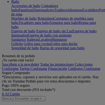
Baño
Accesorios de baño
Colgadores
baño
Papeleras
Dispensadores
Toalleros
Jaboneras
Escobillero
Port
de ropa
Muebles de baño
Botiquines
Conjuntos de muebles para
baño
Tocadores para baño
Armarios para baño
Repisa para
baño
Espejos de baño
Espejos de baño sin Luz
Espejos de baño
iluminados
Espejos de baño con aumento
Sanitarios
Bañeras
Lavabos
Mamparas
Grifería
Grifos para cocina
Grifos para ducha
Seguridad de baño
Barras de seguridad para baño
Resumen de tu pedido
¡Tu carrito está vacío!
Suscríbete a la newsletter
Todas las promociones
Colecciones
Conforama
Tarjeta Conforama
Financiación
Catálogos Conforama
Seguir Comprando
*Descuentos, cupones y servicios son aplicados en el carrito. Haz
clic en Tramitar Pedido para ver estos descuentos e importes
Pago 100% seguro
Total con descuento
(IVA incluido*)
Ir Al Carrito