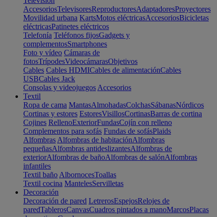
Televisión
Accesorios
Televisores
Reproductores
Adaptadores
Proyectores
Movilidad urbana
Karts
Motos eléctricas
Accesorios
Bicicletas
eléctricas
Patinetes eléctricos
Telefonía
Teléfonos fijos
Gadgets y
complementos
Smartphones
Foto y vídeo
Cámaras de
fotos
Trípodes
Videocámaras
Objetivos
Cables
Cables HDMI
Cables de alimentación
Cables
USB
Cables Jack
Consolas y videojuegos
Accesorios
Textil
Ropa de cama
Mantas
Almohadas
Colchas
Sábanas
Nórdicos
Cortinas y estores
Estores
Visillos
Cortinas
Barras de cortina
Cojines
Relleno
Exterior
Fundas
Cojín con relleno
Complementos para sofás
Fundas de sofás
Plaids
Alfombras
Alfombras de habitación
Alfombras
pequeñas
Alfombras antideslizantes
Alfombras de
exterior
Alfombras de baño
Alfombras de salón
Alfombras
infantiles
Textil baño
Albornoces
Toallas
Textil cocina
Manteles
Servilletas
Decoración
Decoración de pared
Letreros
Espejos
Relojes de
pared
Tableros
Canvas
Cuadros pintados a mano
Marcos
Placas