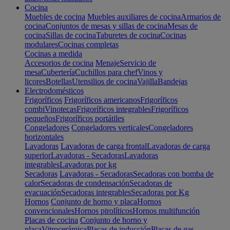
Cocina
Muebles de cocina
Muebles auxiliares de cocina
Armarios de
cocina
Conjuntos de mesas y sillas de cocina
Mesas de
cocina
Sillas de cocina
Taburetes de cocina
Cocinas
modulares
Cocinas completas
Cocinas a medida
Accesorios de cocina
Menaje
Servicio de
mesa
Cubertería
Cuchillos para chef
Vinos y
licores
Botellas
Utensilios de cocina
Vajilla
Bandejas
Electrodomésticos
Frigoríficos
Frigoríficos americanos
Frigoríficos
combi
Vinotecas
Frigoríficos integrables
Frigoríficos
pequeños
Frigoríficos portátiles
Congeladores
Congeladores verticales
Congeladores
horizontales
Lavadoras
Lavadoras de carga frontal
Lavadoras de carga
superior
Lavadoras - Secadoras
Lavadoras
integrables
Lavadoras por kg
Secadoras
Lavadoras - Secadoras
Secadoras con bomba de
calor
Secadoras de condensación
Secadoras de
evacuación
Secadoras integrables
Secadoras por Kg
Hornos
Conjunto de horno y placa
Hornos
convencionales
Hornos pirolíticos
Hornos multifunción
Placas de cocina
Conjunto de horno y
placa
Vitrocerámica
Placas de inducción
Placas de gas