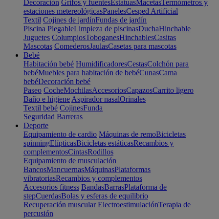
Decoración
Grifos y fuentes
Estatuas
Macetas
Termómetros y
estaciones metereológicas
Paneles
Cesped Artificial
Textil
Cojines de jardín
Fundas de jardín
Piscina
Plegable
Limpieza de piscinas
Ducha
Hinchable
Juguetes
Columpios
Toboganes
Hinchables
Casitas
Mascotas
Comederos
Jaulas
Casetas para mascotas
Bebé
Habitación bebé
Humidificadores
Cestas
Colchón para
bebé
Muebles para habitación de bebé
Cunas
Cama
bebé
Decoración bebé
Paseo
Coche
Mochilas
Accesorios
Capazos
Carrito ligero
Baño e higiene
Aspirador nasal
Orinales
Textil bebé
Cojines
Funda
Seguridad
Barreras
Deporte
Equipamiento de cardio
Máquinas de remo
Bicicletas
spinning
Elípticas
Bicicletas estáticas
Recambios y
complementos
Cintas
Rodillos
Equipamiento de musculación
Bancos
Mancuernas
Máquinas
Plataformas
vibratorias
Recambios y complementos
Accesorios fitness
Bandas
Barras
Plataforma de
step
Cuerdas
Bolas y esferas de equilibrio
Recuperación muscular
Electroestimulación
Terapia de
percusión