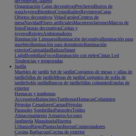
decorativas
Cuadros
Organización
Cajas decorativas
Percheros
Burros de
ropa
Joyeros
Biombos
Cestas
Baúles
Revisteros
Cajas
Objetos decorativos
Velas
Faroles
Centros de
mesa
Navidad
Flores artificiales
Maceteros
Jarrones
Marcos de
fotos
Figuras decorativas
Cajitas y
joyeros
Relojes
Ambientadores
Iluminación
Lámparas
Iluminación decorativa
Iluminación para
muebles
Iluminación para dormitorio
Iluminación
exterior
Guirnaldas
Balizas
Smart
Light
Bombillas
Focos
Iluminación con rieles
Cintas Led
Tendencias y temporadas
Jardín
Muebles de jardín
Set de jardín
Conjuntos de mesas y sillas de
jardín
Sillas de jardín
Mesas de jardín
Conjuntos de sofás de
jardín
Sofás jardín
Bancos de jardín
Sillas colgantes
Estufas de
exterior
Hamacas y tumbonas
Accesorios
Balancines
Tumbonas
Hamacas
Columpios
Pérgolas
Cenadores
Carpas
Pérgolas
Parasoles
Sombrillas
Parasoles
Toldos
Almacenamiento
Armarios
Arcones
Jardinería
Maquinaria
Huertos
Urbanos
Riego
Plantas
Jardineras
Compostadores
Cocina
Barbacoas
Cocina de exterior