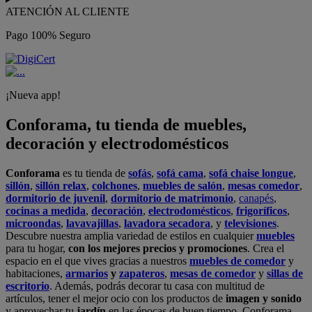
ATENCIÓN AL CLIENTE
Pago 100% Seguro
¡Nueva app!
Conforama, tu tienda de muebles,
decoración y electrodomésticos
Conforama
es tu tienda de
sofás
,
sofá cama
,
sofá chaise longue
,
sillón
,
sillón relax
,
colchones
,
muebles de salón
,
mesas comedor
,
dormitorio de juvenil
,
dormitorio de matrimonio
,
canapés
,
cocinas a medida
,
decoración
,
electrodomésticos
,
frigoríficos
,
microondas
,
lavavajillas
,
lavadora secadora
, y
televisiones
.
Descubre nuestra amplia variedad de estilos en cualquier
muebles
para tu hogar,
con los mejores precios y promociones
. Crea el
espacio en el que vives gracias a nuestros
muebles de comedor
y
habitaciones,
armarios
y
zapateros
,
mesas de comedor
y
sillas de
escritorio
. Además, podrás decorar tu casa con multitud de
artículos, tener el mejor ocio con los productos de
imagen y sonido
y aprovechar tu
jardín
en las épocas de buen tiempo. Conforama