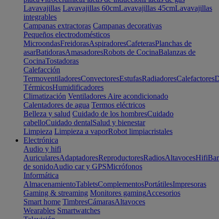
Lavavajillas
Lavavajillas 60cm
Lavavajillas 45cm
Lavavajillas
integrables
Campanas extractoras
Campanas decorativas
Pequeños electrodomésticos
Microondas
Freidoras
Aspiradores
Cafeteras
Planchas de
asar
Batidoras
Amasadores
Robots de Cocina
Balanzas de
Cocina
Tostadoras
Calefacción
Termoventiladores
Convectores
Estufas
Radiadores
Calefactores
D
Térmicos
Humidificadores
Climatización
Ventiladores
Aire acondicionado
Calentadores de agua
Termos eléctricos
Belleza y salud
Cuidado de los hombres
Cuidado
cabello
Cuidado dental
Salud y bienestar
Limpieza
Limpieza a vapor
Robot limpiacristales
Electrónica
Audio y hifi
Auriculares
Adaptadores
Reproductores
Radios
Altavoces
Hifi
Bar
de sonido
Audio car y GPS
Micrófonos
Informática
Almacenamiento
Tablets
Complementos
Portátiles
Impresoras
Gaming & streaming
Monitores gaming
Accesorios
Smart home
Timbres
Cámaras
Altavoces
Wearables
Smartwatches