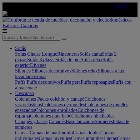
🔵Cambia tu electro con
-10% EXTRA
de descuento ☑️
AQUÍ
Baleares
Canarias
Sofás
Sofás
Chaise Longue
Rinconeras
Sofás cama
Sofás 2
plazas
Sofás 3 plazas
Sofás de piel
Sofás relax
Sofás
exterior
Divanes
Sillones
Sillones decorativos
Sillones relax
Sillones relax
levantapersonas
Puffs
Puffs decorativos
Puffs pera
Puffs reposapiés
Puffs con
almacenaje
Descanso
Colchones
Packs colchón y canapé
Colchones
viscoelásticos
Colchones de muelles
Colchones de muelles
ensacados
Colchones enrollados
Colchones de
espuma
Colchones para bebé
Colchones hinchables
Canapés y bases
Canapés
Base tapizadas
Somieres
Patas de
somieres
Camas
Camas de matrimonio
Camas dobles
Camas
individuales
Camas juveniles
Camas infantiles
Literas
Camas