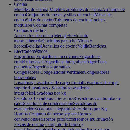
Cocina
Muebles de cocina
Muebles auxiliares de cocina
Armarios de
cocina
Conjuntos de mesas y sillas de cocina
Mesas de
cocina
Sillas de cocina
Taburetes de cocina
Cocinas
modulares
Cocinas completas
Cocinas a medida
Accesorios de cocina
Menaje
Servicio de
mesa
Cubertería
Cuchillos para chef
Vinos y
licores
Botellas
Utensilios de cocina
Vajilla
Bandejas
Electrodomésticos
Frigoríficos
Frigoríficos americanos
Frigoríficos
combi
Vinotecas
Frigoríficos integrables
Frigoríficos
pequeños
Frigoríficos portátiles
Congeladores
Congeladores verticales
Congeladores
horizontales
Lavadoras
Lavadoras de carga frontal
Lavadoras de carga
superior
Lavadoras - Secadoras
Lavadoras
integrables
Lavadoras por kg
Secadoras
Lavadoras - Secadoras
Secadoras con bomba de
calor
Secadoras de condensación
Secadoras de
evacuación
Secadoras integrables
Secadoras por Kg
Hornos
Conjunto de horno y placa
Hornos
convencionales
Hornos pirolíticos
Hornos multifunción
Placas de cocina
Conjunto de horno y
placa
Vitrocerámica
Placas de inducción
Placas de gas