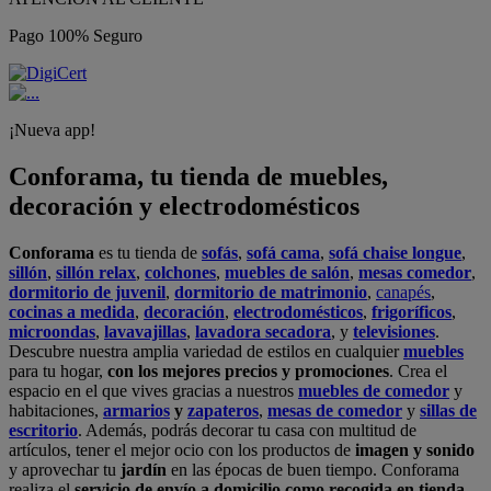
Pago 100% Seguro
¡Nueva app!
Conforama, tu tienda de muebles,
decoración y electrodomésticos
Conforama
es tu tienda de
sofás
,
sofá cama
,
sofá chaise longue
,
sillón
,
sillón relax
,
colchones
,
muebles de salón
,
mesas comedor
,
dormitorio de juvenil
,
dormitorio de matrimonio
,
canapés
,
cocinas a medida
,
decoración
,
electrodomésticos
,
frigoríficos
,
microondas
,
lavavajillas
,
lavadora secadora
, y
televisiones
.
Descubre nuestra amplia variedad de estilos en cualquier
muebles
para tu hogar,
con los mejores precios y promociones
. Crea el
espacio en el que vives gracias a nuestros
muebles de comedor
y
habitaciones,
armarios
y
zapateros
,
mesas de comedor
y
sillas de
escritorio
. Además, podrás decorar tu casa con multitud de
artículos, tener el mejor ocio con los productos de
imagen y sonido
y aprovechar tu
jardín
en las épocas de buen tiempo. Conforama
realiza el
servicio de envío a domicilio como recogida en tienda.