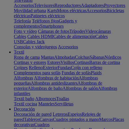
Televisión
Accesorios
Televisores
Reproductores
Adaptadores
Proyectores
Movilidad urbana
Karts
Motos eléctricas
Accesorios
Bicicletas
eléctricas
Patinetes eléctricos
Telefonía
Teléfonos fijos
Gadgets y
complementos
Smartphones
Foto y vídeo
Cámaras de fotos
Trípodes
Videocámaras
Cables
Cables HDMI
Cables de alimentación
Cables
USB
Cables Jack
Consolas y videojuegos
Accesorios
Textil
Ropa de cama
Mantas
Almohadas
Colchas
Sábanas
Nórdicos
Cortinas y estores
Estores
Visillos
Cortinas
Barras de cortina
Cojines
Relleno
Exterior
Fundas
Cojín con relleno
Complementos para sofás
Fundas de sofás
Plaids
Alfombras
Alfombras de habitación
Alfombras
pequeñas
Alfombras antideslizantes
Alfombras de
exterior
Alfombras de baño
Alfombras de salón
Alfombras
infantiles
Textil baño
Albornoces
Toallas
Textil cocina
Manteles
Servilletas
Decoración
Decoración de pared
Letreros
Espejos
Relojes de
pared
Tableros
Canvas
Cuadros pintados a mano
Marcos
Placas
decorativas
Cuadros