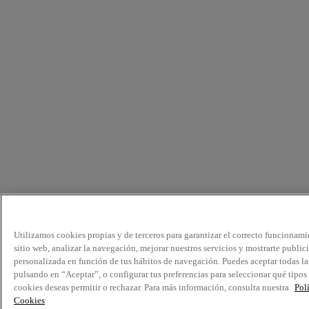
Utilizamos cookies propias y de terceros para garantizar el correcto funcionami
sitio web, analizar la navegación, mejorar nuestros servicios y mostrarte public
personalizada en función de tus hábitos de navegación. Puedes aceptar todas la
pulsando en “Aceptar”, o configurar tus preferencias para seleccionar qué tipos
cookies deseas permitir o rechazar. Para más información, consulta nuestra
Pol
Cookies