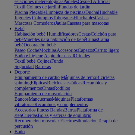
estaciones metereológicas
Paneles
Cesped Artificial
Textil
Cojines de jardín
Fundas de jardín
Piscina
Plegable
Limpieza de piscinas
Ducha
Hinchable
Juguetes
Columpios
Toboganes
Hinchables
Casitas
Mascotas
Comederos
Jaulas
Casetas para mascotas
Bebé
Habitación bebé
Humidificadores
Cestas
Colchón para
bebé
Muebles para habitación de bebé
Cunas
Cama
bebé
Decoración bebé
Paseo
Coche
Mochilas
Accesorios
Capazos
Carrito ligero
Baño e higiene
Aspirador nasal
Orinales
Textil bebé
Cojines
Funda
Seguridad
Barreras
Deporte
Equipamiento de cardio
Máquinas de remo
Bicicletas
spinning
Elípticas
Bicicletas estáticas
Recambios y
complementos
Cintas
Rodillos
Equipamiento de musculación
Bancos
Mancuernas
Máquinas
Plataformas
vibratorias
Recambios y complementos
Accesorios fitness
Bandas
Barras
Plataforma de
step
Cuerdas
Bolas y esferas de equilibrio
Recuperación muscular
Electroestimulación
Terapia de
percusión
Baño