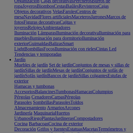
Organización
Cajas decorativas
Percheros
Burros de
ropa
Joyeros
Biombos
Cestas
Baúles
Revisteros
Cajas
Objetos decorativos
Velas
Faroles
Centros de
mesa
Navidad
Flores artificiales
Maceteros
Jarrones
Marcos de
fotos
Figuras decorativas
Cajitas y
joyeros
Relojes
Ambientadores
Iluminación
Lámparas
Iluminación decorativa
Iluminación para
muebles
Iluminación para dormitorio
Iluminación
exterior
Guirnaldas
Balizas
Smart
Light
Bombillas
Focos
Iluminación con rieles
Cintas Led
Tendencias y temporadas
Jardín
Muebles de jardín
Set de jardín
Conjuntos de mesas y sillas de
jardín
Sillas de jardín
Mesas de jardín
Conjuntos de sofás de
jardín
Sofás jardín
Bancos de jardín
Sillas colgantes
Estufas de
exterior
Hamacas y tumbonas
Accesorios
Balancines
Tumbonas
Hamacas
Columpios
Pérgolas
Cenadores
Carpas
Pérgolas
Parasoles
Sombrillas
Parasoles
Toldos
Almacenamiento
Armarios
Arcones
Jardinería
Maquinaria
Huertos
Urbanos
Riego
Plantas
Jardineras
Compostadores
Cocina
Barbacoas
Cocina de exterior
Decoración
Grifos y fuentes
Estatuas
Macetas
Termómetros y