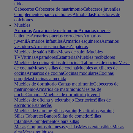
nido
Cabeceros
Cabeceros de matrimonio
Cabeceros juveniles
Complementos para colchones
Almohadas
Protectores de
colchones
Muebles
Armarios
Armarios de matrimonio
Armarios puertas
batientes
Armarios puertas correderas
Armarios
juvenil
Armarios infantiles
Armarios esquineros
Armarios
vestidores
Armarios auxiliares
Zapateros
Muebles de salón
Sillas
Mesas de salón
Muebles
TV
Vitrinas
Aparadores
Estanterias
Muebles recibidores
Muebles de cocina
Sillas de cocinas
Taburetes de cocina
Mesas
de cocina
Mesas y sillas de cocina
Muebles auxiliares de
cocina
Armarios de cocina
Cocinas modulares
Cocinas
completas
Cocinas a medida
Muebles de dormitorio
Camas matrimonio
Cabeceros de
matrimonio
Armarios de matrimonio
Mesitas de
noche
Comodas
Muebles de dormitorio juvenil
Muebles de oficina y teletrabajo
Escritorios
Sillas de
escritorio
Estanterías
Muebles de Gaming
Sillas gaming
Escritorios gaming
Sillas
Taburetes
Bancos
Sillas de comedor
Sillas
infantiles
Complementos para sillas
Mesas
Conjuntos de mesas y sillas
Mesas extensibles
Mesas
altas
Mesas multiusos