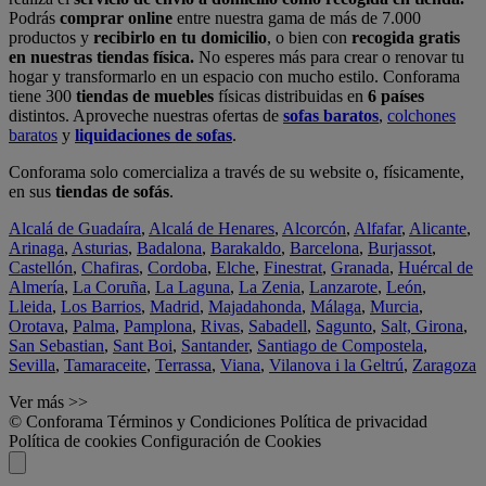
Podrás
comprar online
entre nuestra gama de más de 7.000
productos y
recibirlo en tu domicilio
, o bien con
recogida gratis
en nuestras tiendas física.
No esperes más para crear o renovar tu
hogar y transformarlo en un espacio con mucho estilo. Conforama
tiene 300
tiendas de muebles
físicas distribuidas en
6 países
distintos. Aproveche nuestras ofertas de
sofas baratos
,
colchones
baratos
y
liquidaciones de sofas
.
Conforama solo comercializa a través de su website o, físicamente,
en sus
tiendas de sofás
.
Alcalá de Guadaíra
,
Alcalá de Henares
,
Alcorcón
,
Alfafar
,
Alicante
,
Arinaga
,
Asturias
,
Badalona
,
Barakaldo
,
Barcelona
,
Burjassot
,
Castellón
,
Chafiras
,
Cordoba
,
Elche
,
Finestrat
,
Granada
,
Huércal de
Almería
,
La Coruña
,
La Laguna
,
La Zenia
,
Lanzarote
,
León
,
Lleida
,
Los Barrios
,
Madrid
,
Majadahonda
,
Málaga
,
Murcia
,
Orotava
,
Palma
,
Pamplona
,
Rivas
,
Sabadell
,
Sagunto
,
Salt, Girona
,
San Sebastian
,
Sant Boi
,
Santander
,
Santiago de Compostela
,
Sevilla
,
Tamaraceite
,
Terrassa
,
Viana
,
Vilanova i la Geltrú
,
Zaragoza
Ver más >>
© Conforama
Términos y Condiciones
Política de privacidad
Política de cookies
Configuración de Cookies