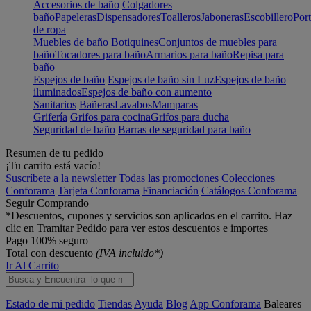
Accesorios de baño
Colgadores
baño
Papeleras
Dispensadores
Toalleros
Jaboneras
Escobillero
Port
de ropa
Muebles de baño
Botiquines
Conjuntos de muebles para
baño
Tocadores para baño
Armarios para baño
Repisa para
baño
Espejos de baño
Espejos de baño sin Luz
Espejos de baño
iluminados
Espejos de baño con aumento
Sanitarios
Bañeras
Lavabos
Mamparas
Grifería
Grifos para cocina
Grifos para ducha
Seguridad de baño
Barras de seguridad para baño
Resumen de tu pedido
¡Tu carrito está vacío!
Suscríbete a la newsletter
Todas las promociones
Colecciones
Conforama
Tarjeta Conforama
Financiación
Catálogos Conforama
Seguir Comprando
*Descuentos, cupones y servicios son aplicados en el carrito. Haz
clic en Tramitar Pedido para ver estos descuentos e importes
Pago 100% seguro
Total con descuento
(IVA incluido*)
Ir Al Carrito
Estado de mi pedido
Tiendas
Ayuda
Blog
App Conforama
Baleares