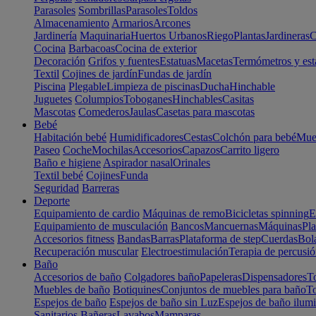
Parasoles
Sombrillas
Parasoles
Toldos
Almacenamiento
Armarios
Arcones
Jardinería
Maquinaria
Huertos Urbanos
Riego
Plantas
Jardineras
C
Cocina
Barbacoas
Cocina de exterior
Decoración
Grifos y fuentes
Estatuas
Macetas
Termómetros y est
Textil
Cojines de jardín
Fundas de jardín
Piscina
Plegable
Limpieza de piscinas
Ducha
Hinchable
Juguetes
Columpios
Toboganes
Hinchables
Casitas
Mascotas
Comederos
Jaulas
Casetas para mascotas
Bebé
Habitación bebé
Humidificadores
Cestas
Colchón para bebé
Mueb
Paseo
Coche
Mochilas
Accesorios
Capazos
Carrito ligero
Baño e higiene
Aspirador nasal
Orinales
Textil bebé
Cojines
Funda
Seguridad
Barreras
Deporte
Equipamiento de cardio
Máquinas de remo
Bicicletas spinning
E
Equipamiento de musculación
Bancos
Mancuernas
Máquinas
Pla
Accesorios fitness
Bandas
Barras
Plataforma de step
Cuerdas
Bola
Recuperación muscular
Electroestimulación
Terapia de percusi
Baño
Accesorios de baño
Colgadores baño
Papeleras
Dispensadores
To
Muebles de baño
Botiquines
Conjuntos de muebles para baño
To
Espejos de baño
Espejos de baño sin Luz
Espejos de baño ilum
Sanitarios
Bañeras
Lavabos
Mamparas