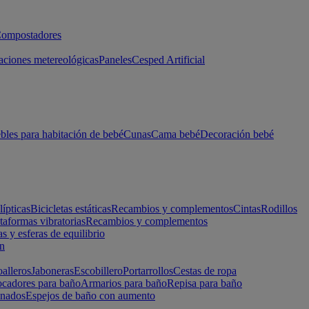
ompostadores
aciones metereológicas
Paneles
Cesped Artificial
les para habitación de bebé
Cunas
Cama bebé
Decoración bebé
lípticas
Bicicletas estáticas
Recambios y complementos
Cintas
Rodillos
taformas vibratorias
Recambios y complementos
s y esferas de equilibrio
ón
alleros
Jaboneras
Escobillero
Portarrollos
Cestas de ropa
cadores para baño
Armarios para baño
Repisa para baño
inados
Espejos de baño con aumento