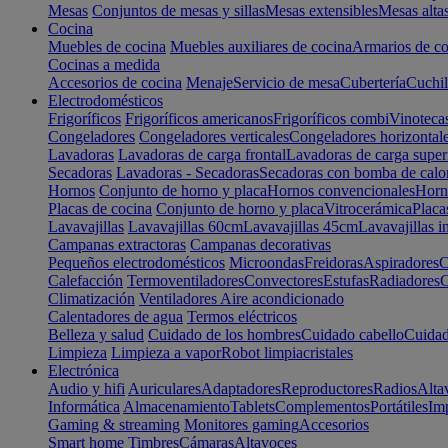
Mesas
Conjuntos de mesas y sillas
Mesas extensibles
Mesas alta
Cocina
Muebles de cocina
Muebles auxiliares de cocina
Armarios de co
Cocinas a medida
Accesorios de cocina
Menaje
Servicio de mesa
Cubertería
Cuchil
Electrodomésticos
Frigoríficos
Frigoríficos americanos
Frigoríficos combi
Vinoteca
Congeladores
Congeladores verticales
Congeladores horizontal
Lavadoras
Lavadoras de carga frontal
Lavadoras de carga super
Secadoras
Lavadoras - Secadoras
Secadoras con bomba de calo
Hornos
Conjunto de horno y placa
Hornos convencionales
Horno
Placas de cocina
Conjunto de horno y placa
Vitrocerámica
Placa
Lavavajillas
Lavavajillas 60cm
Lavavajillas 45cm
Lavavajillas i
Campanas extractoras
Campanas decorativas
Pequeños electrodomésticos
Microondas
Freidoras
Aspiradores
C
Calefacción
Termoventiladores
Convectores
Estufas
Radiadores
C
Climatización
Ventiladores
Aire acondicionado
Calentadores de agua
Termos eléctricos
Belleza y salud
Cuidado de los hombres
Cuidado cabello
Cuidad
Limpieza
Limpieza a vapor
Robot limpiacristales
Electrónica
Audio y hifi
Auriculares
Adaptadores
Reproductores
Radios
Alta
Informática
Almacenamiento
Tablets
Complementos
Portátiles
Im
Gaming & streaming
Monitores gaming
Accesorios
Smart home
Timbres
Cámaras
Altavoces