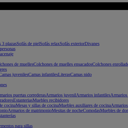
s 3 plazas
Sofás de piel
Sofás relax
Sofás exterior
Divanes
apersonas
macenaje
chones de muelles
Colchones de muelles ensacados
Colchones enrollad
eres
Camas juveniles
Camas infantiles
Literas
Camas nido
ones
marios puertas correderas
Armarios juvenil
Armarios infantiles
Armarios 
radores
Estanterias
Muebles recibidores
e cocina
Mesas y sillas de cocina
Muebles auxiliares de cocina
Armarios
onio
Armarios de matrimonio
Mesitas de noche
Comodas
Muebles de dor
tanterías
entos para sillas