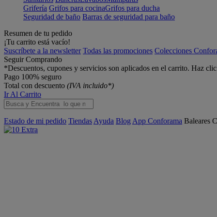
Grifería
Grifos para cocina
Grifos para ducha
Seguridad de baño
Barras de seguridad para baño
Resumen de tu pedido
¡Tu carrito está vacío!
Suscríbete a la newsletter
Todas las promociones
Colecciones Confo
Seguir Comprando
*Descuentos, cupones y servicios son aplicados en el carrito. Haz cli
Pago 100% seguro
Total con descuento
(IVA incluido*)
Ir Al Carrito
Estado de mi pedido
Tiendas
Ayuda
Blog
App Conforama
Baleares
C