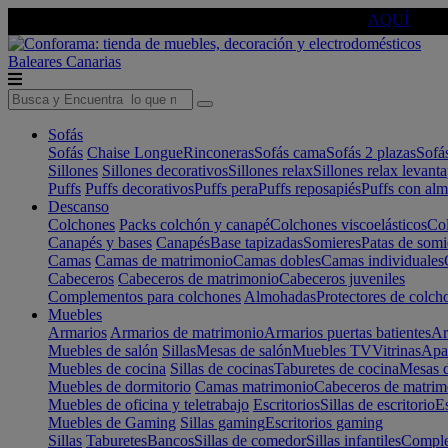
🔵Cambia tu electro con
-10% EXTRA
de descuento ☑️
AQUÍ
Baleares
Canarias
Sofás
Sofás
Chaise Longue
Rinconeras
Sofás cama
Sofás 2 plazas
Sofá
Sillones
Sillones decorativos
Sillones relax
Sillones relax levant
Puffs
Puffs decorativos
Puffs pera
Puffs reposapiés
Puffs con al
Descanso
Colchones
Packs colchón y canapé
Colchones viscoelásticos
Col
Canapés y bases
Canapés
Base tapizadas
Somieres
Patas de somi
Camas
Camas de matrimonio
Camas dobles
Camas individuales
Cabeceros
Cabeceros de matrimonio
Cabeceros juveniles
Complementos para colchones
Almohadas
Protectores de colch
Muebles
Armarios
Armarios de matrimonio
Armarios puertas batientes
Ar
Muebles de salón
Sillas
Mesas de salón
Muebles TV
Vitrinas
Apa
Muebles de cocina
Sillas de cocinas
Taburetes de cocina
Mesas d
Muebles de dormitorio
Camas matrimonio
Cabeceros de matrim
Muebles de oficina y teletrabajo
Escritorios
Sillas de escritorio
Es
Muebles de Gaming
Sillas gaming
Escritorios gaming
Sillas
Taburetes
Bancos
Sillas de comedor
Sillas infantiles
Complem