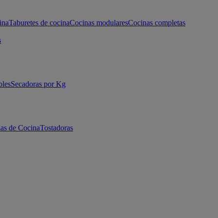
ina
Taburetes de cocina
Cocinas modulares
Cocinas completas
s
bles
Secadoras por Kg
as de Cocina
Tostadoras