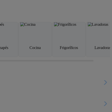
napés
Cocina
Frigoríficos
Lavadoras