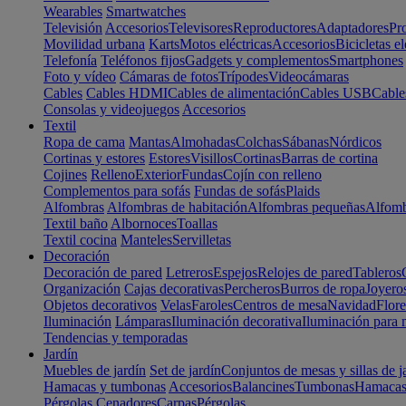
Wearables
Smartwatches
Televisión
Accesorios
Televisores
Reproductores
Adaptadores
Pr
Movilidad urbana
Karts
Motos eléctricas
Accesorios
Bicicletas el
Telefonía
Teléfonos fijos
Gadgets y complementos
Smartphones
Foto y vídeo
Cámaras de fotos
Trípodes
Videocámaras
Cables
Cables HDMI
Cables de alimentación
Cables USB
Cable
Consolas y videojuegos
Accesorios
Textil
Ropa de cama
Mantas
Almohadas
Colchas
Sábanas
Nórdicos
Cortinas y estores
Estores
Visillos
Cortinas
Barras de cortina
Cojines
Relleno
Exterior
Fundas
Cojín con relleno
Complementos para sofás
Fundas de sofás
Plaids
Alfombras
Alfombras de habitación
Alfombras pequeñas
Alfomb
Textil baño
Albornoces
Toallas
Textil cocina
Manteles
Servilletas
Decoración
Decoración de pared
Letreros
Espejos
Relojes de pared
Tableros
Organización
Cajas decorativas
Percheros
Burros de ropa
Joyero
Objetos decorativos
Velas
Faroles
Centros de mesa
Navidad
Flore
Iluminación
Lámparas
Iluminación decorativa
Iluminación para 
Tendencias y temporadas
Jardín
Muebles de jardín
Set de jardín
Conjuntos de mesas y sillas de j
Hamacas y tumbonas
Accesorios
Balancines
Tumbonas
Hamaca
Pérgolas
Cenadores
Carpas
Pérgolas