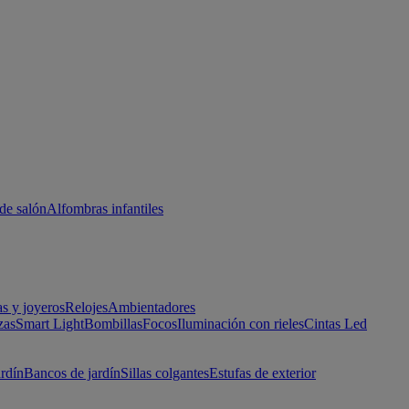
de salón
Alfombras infantiles
as y joyeros
Relojes
Ambientadores
zas
Smart Light
Bombillas
Focos
Iluminación con rieles
Cintas Led
ardín
Bancos de jardín
Sillas colgantes
Estufas de exterior