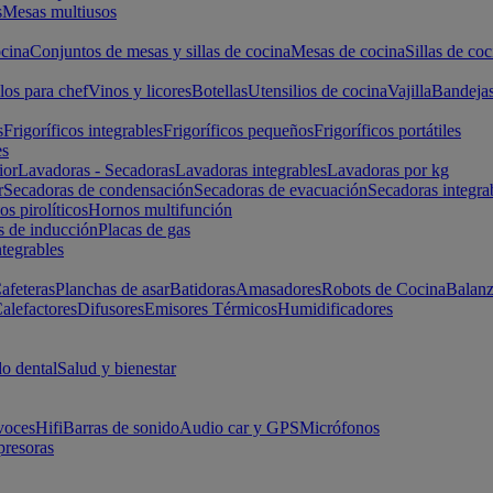
s
Mesas multiusos
cina
Conjuntos de mesas y sillas de cocina
Mesas de cocina
Sillas de coc
los para chef
Vinos y licores
Botellas
Utensilios de cocina
Vajilla
Bandeja
s
Frigoríficos integrables
Frigoríficos pequeños
Frigoríficos portátiles
es
ior
Lavadoras - Secadoras
Lavadoras integrables
Lavadoras por kg
r
Secadoras de condensación
Secadoras de evacuación
Secadoras integra
s pirolíticos
Hornos multifunción
s de inducción
Placas de gas
ntegrables
afeteras
Planchas de asar
Batidoras
Amasadores
Robots de Cocina
Balanz
alefactores
Difusores
Emisores Térmicos
Humidificadores
o dental
Salud y bienestar
voces
Hifi
Barras de sonido
Audio car y GPS
Micrófonos
presoras