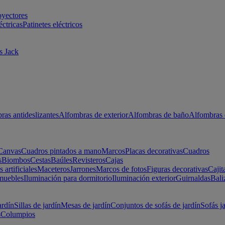
oyectores
éctricas
Patinetes eléctricos
s Jack
ras antideslizantes
Alfombras de exterior
Alfombras de baño
Alfombras 
Canvas
Cuadros pintados a mano
Marcos
Placas decorativas
Cuadros
s
Biombos
Cestas
Baúles
Revisteros
Cajas
s artificiales
Maceteros
Jarrones
Marcos de fotos
Figuras decorativas
Cajit
muebles
Iluminación para dormitorio
Iluminación exterior
Guirnaldas
Bali
ardín
Sillas de jardín
Mesas de jardín
Conjuntos de sofás de jardín
Sofás j
s
Columpios