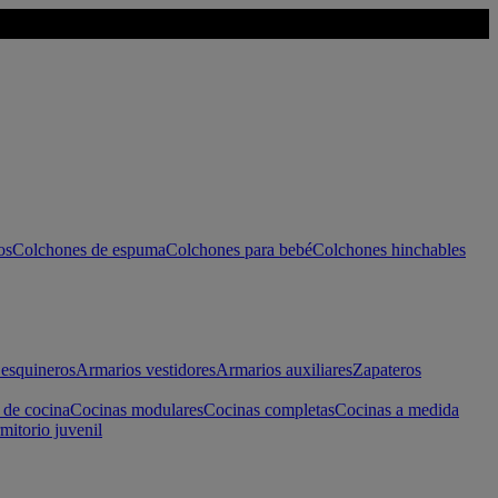
os
Colchones de espuma
Colchones para bebé
Colchones hinchables
esquineros
Armarios vestidores
Armarios auxiliares
Zapateros
 de cocina
Cocinas modulares
Cocinas completas
Cocinas a medida
mitorio juvenil