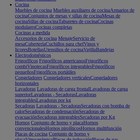
Cocina
Muebles de cocina
Muebles auxiliares de cocina
Armarios de
cocina
Conjuntos de mesas y sillas de cocina
Mesas de
cocina
Sillas de cocina
Taburetes de cocina
Cocinas
modulares
Cocinas completas
Cocinas a medida
Accesorios de cocina
Menaje
Servicio de
mesa
Cubertería
Cuchillos para chef
Vinos y
licores
Botellas
Utensilios de cocina
Vajilla
Bandejas
Electrodomésticos
Frigoríficos
Frigoríficos americanos
Frigoríficos
combi
Vinotecas
Frigoríficos integrables
Frigoríficos
pequeños
Frigoríficos portátiles
Congeladores
Congeladores verticales
Congeladores
horizontales
Lavadoras
Lavadoras de carga frontal
Lavadoras de carga
superior
Lavadoras - Secadoras
Lavadoras
integrables
Lavadoras por kg
Secadoras
Lavadoras - Secadoras
Secadoras con bomba de
calor
Secadoras de condensación
Secadoras de
evacuación
Secadoras integrables
Secadoras por Kg
Hornos
Conjunto de horno y placa
Hornos
convencionales
Hornos pirolíticos
Hornos multifunción
Placas de cocina
Conjunto de horno y
placa
Vitrocerámica
Placas de inducción
Placas de gas