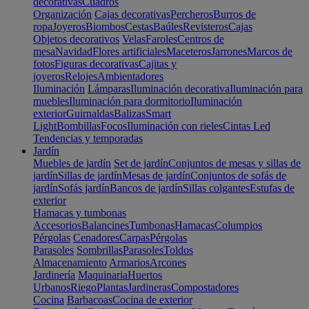
decorativas
Cuadros
Organización
Cajas decorativas
Percheros
Burros de
ropa
Joyeros
Biombos
Cestas
Baúles
Revisteros
Cajas
Objetos decorativos
Velas
Faroles
Centros de
mesa
Navidad
Flores artificiales
Maceteros
Jarrones
Marcos de
fotos
Figuras decorativas
Cajitas y
joyeros
Relojes
Ambientadores
Iluminación
Lámparas
Iluminación decorativa
Iluminación para
muebles
Iluminación para dormitorio
Iluminación
exterior
Guirnaldas
Balizas
Smart
Light
Bombillas
Focos
Iluminación con rieles
Cintas Led
Tendencias y temporadas
Jardín
Muebles de jardín
Set de jardín
Conjuntos de mesas y sillas de
jardín
Sillas de jardín
Mesas de jardín
Conjuntos de sofás de
jardín
Sofás jardín
Bancos de jardín
Sillas colgantes
Estufas de
exterior
Hamacas y tumbonas
Accesorios
Balancines
Tumbonas
Hamacas
Columpios
Pérgolas
Cenadores
Carpas
Pérgolas
Parasoles
Sombrillas
Parasoles
Toldos
Almacenamiento
Armarios
Arcones
Jardinería
Maquinaria
Huertos
Urbanos
Riego
Plantas
Jardineras
Compostadores
Cocina
Barbacoas
Cocina de exterior