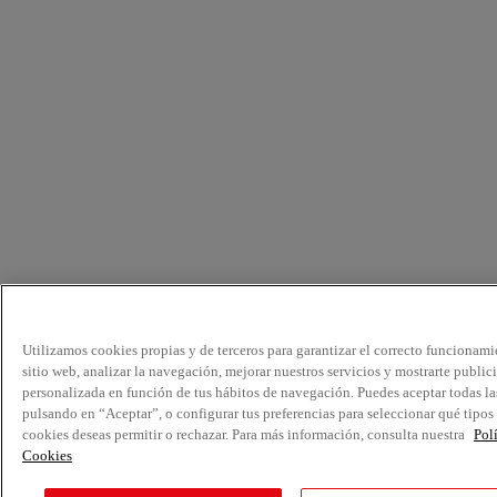
Utilizamos cookies propias y de terceros para garantizar el correcto funcionami
sitio web, analizar la navegación, mejorar nuestros servicios y mostrarte public
personalizada en función de tus hábitos de navegación. Puedes aceptar todas la
pulsando en “Aceptar”, o configurar tus preferencias para seleccionar qué tipos
cookies deseas permitir o rechazar. Para más información, consulta nuestra
Pol
Cookies