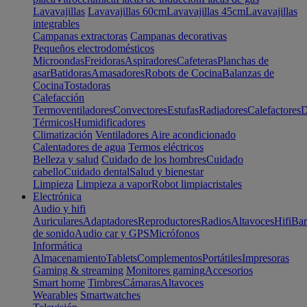
Lavavajillas
Lavavajillas 60cm
Lavavajillas 45cm
Lavavajillas
integrables
Campanas extractoras
Campanas decorativas
Pequeños electrodomésticos
Microondas
Freidoras
Aspiradores
Cafeteras
Planchas de
asar
Batidoras
Amasadores
Robots de Cocina
Balanzas de
Cocina
Tostadoras
Calefacción
Termoventiladores
Convectores
Estufas
Radiadores
Calefactores
D
Térmicos
Humidificadores
Climatización
Ventiladores
Aire acondicionado
Calentadores de agua
Termos eléctricos
Belleza y salud
Cuidado de los hombres
Cuidado
cabello
Cuidado dental
Salud y bienestar
Limpieza
Limpieza a vapor
Robot limpiacristales
Electrónica
Audio y hifi
Auriculares
Adaptadores
Reproductores
Radios
Altavoces
Hifi
Bar
de sonido
Audio car y GPS
Micrófonos
Informática
Almacenamiento
Tablets
Complementos
Portátiles
Impresoras
Gaming & streaming
Monitores gaming
Accesorios
Smart home
Timbres
Cámaras
Altavoces
Wearables
Smartwatches