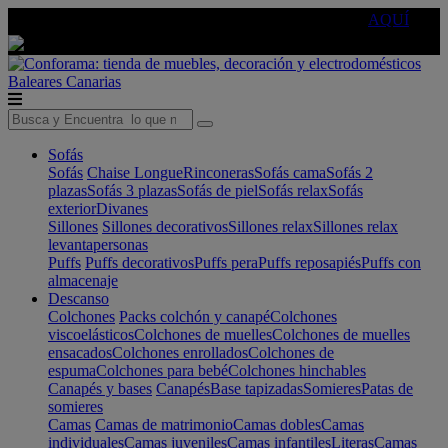
🔵Cambia tu electro con
-10% EXTRA
de descuento ☑️
AQUÍ
Baleares
Canarias
Sofás
Sofás
Chaise Longue
Rinconeras
Sofás cama
Sofás 2
plazas
Sofás 3 plazas
Sofás de piel
Sofás relax
Sofás
exterior
Divanes
Sillones
Sillones decorativos
Sillones relax
Sillones relax
levantapersonas
Puffs
Puffs decorativos
Puffs pera
Puffs reposapiés
Puffs con
almacenaje
Descanso
Colchones
Packs colchón y canapé
Colchones
viscoelásticos
Colchones de muelles
Colchones de muelles
ensacados
Colchones enrollados
Colchones de
espuma
Colchones para bebé
Colchones hinchables
Canapés y bases
Canapés
Base tapizadas
Somieres
Patas de
somieres
Camas
Camas de matrimonio
Camas dobles
Camas
individuales
Camas juveniles
Camas infantiles
Literas
Camas