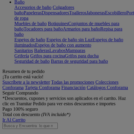
Baño
Accesorios de baño
Colgadores
baño
Papeleras
Dispensadores
Toalleros
Jaboneras
Escobillero
Port
de ropa
Muebles de baño
Botiquines
Conjuntos de muebles para
baño
Tocadores para baño
Armarios para baño
Repisa para
baño
Espejos de baño
Espejos de baño sin Luz
Espejos de baño
iluminados
Espejos de baño con aumento
Sanitarios
Bañeras
Lavabos
Mamparas
Grifería
Grifos para cocina
Grifos para ducha
Seguridad de baño
Barras de seguridad para baño
Resumen de tu pedido
¡Tu carrito está vacío!
Suscríbete a la newsletter
Todas las promociones
Colecciones
Conforama
Tarjeta Conforama
Financiación
Catálogos Conforama
Seguir Comprando
*Descuentos, cupones y servicios son aplicados en el carrito. Haz
clic en Tramitar Pedido para ver estos descuentos e importes
Pago 100% seguro
Total con descuento
(IVA incluido*)
Ir Al Carrito