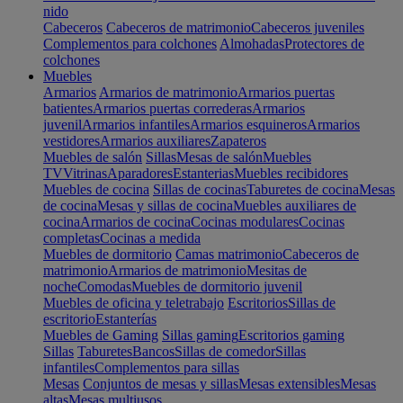
nido
Cabeceros
Cabeceros de matrimonio
Cabeceros juveniles
Complementos para colchones
Almohadas
Protectores de
colchones
Muebles
Armarios
Armarios de matrimonio
Armarios puertas
batientes
Armarios puertas correderas
Armarios
juvenil
Armarios infantiles
Armarios esquineros
Armarios
vestidores
Armarios auxiliares
Zapateros
Muebles de salón
Sillas
Mesas de salón
Muebles
TV
Vitrinas
Aparadores
Estanterias
Muebles recibidores
Muebles de cocina
Sillas de cocinas
Taburetes de cocina
Mesas
de cocina
Mesas y sillas de cocina
Muebles auxiliares de
cocina
Armarios de cocina
Cocinas modulares
Cocinas
completas
Cocinas a medida
Muebles de dormitorio
Camas matrimonio
Cabeceros de
matrimonio
Armarios de matrimonio
Mesitas de
noche
Comodas
Muebles de dormitorio juvenil
Muebles de oficina y teletrabajo
Escritorios
Sillas de
escritorio
Estanterías
Muebles de Gaming
Sillas gaming
Escritorios gaming
Sillas
Taburetes
Bancos
Sillas de comedor
Sillas
infantiles
Complementos para sillas
Mesas
Conjuntos de mesas y sillas
Mesas extensibles
Mesas
altas
Mesas multiusos