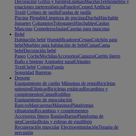
Decoración
Grifos y fuentes
Estatuas
Macetas
Termómetros y
estaciones metereológicas
Paneles
Cesped Artificial
Textil
Cojines de jardín
Fundas de jardín
Piscina
Plegable
Limpieza de piscinas
Ducha
Hinchable
Juguetes
Columpios
Toboganes
Hinchables
Casitas
Mascotas
Comederos
Jaulas
Casetas para mascotas
Bebé
Habitación bebé
Humidificadores
Cestas
Colchón para
bebé
Muebles para habitación de bebé
Cunas
Cama
bebé
Decoración bebé
Paseo
Coche
Mochilas
Accesorios
Capazos
Carrito ligero
Baño e higiene
Aspirador nasal
Orinales
Textil bebé
Cojines
Funda
Seguridad
Barreras
Deporte
Equipamiento de cardio
Máquinas de remo
Bicicletas
spinning
Elípticas
Bicicletas estáticas
Recambios y
complementos
Cintas
Rodillos
Equipamiento de musculación
Bancos
Mancuernas
Máquinas
Plataformas
vibratorias
Recambios y complementos
Accesorios fitness
Bandas
Barras
Plataforma de
step
Cuerdas
Bolas y esferas de equilibrio
Recuperación muscular
Electroestimulación
Terapia de
percusión