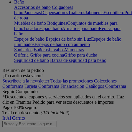
Baño
Accesorios de baño
Colgadores
baño
Papeleras
Dispensadores
Toalleros
Jaboneras
Escobillero
Port
de ropa
Muebles de baño
Botiquines
Conjuntos de muebles para
baño
Tocadores para baño
Armarios para baño
Repisa para
baño
Espejos de baño
Espejos de baño sin Luz
Espejos de baño
iluminados
Espejos de baño con aumento
Sanitarios
Bañeras
Lavabos
Mamparas
Grifería
Grifos para cocina
Grifos para ducha
Seguridad de baño
Barras de seguridad para baño
Resumen de tu pedido
¡Tu carrito está vacío!
Suscríbete a la newsletter
Todas las promociones
Colecciones
Conforama
Tarjeta Conforama
Financiación
Catálogos Conforama
Seguir Comprando
*Descuentos, cupones y servicios son aplicados en el carrito. Haz
clic en Tramitar Pedido para ver estos descuentos e importes
Pago 100% seguro
Total con descuento
(IVA incluido*)
Ir Al Carrito