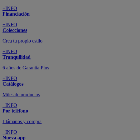
+INFO
Financiación
+INFO
Colecciones
Crea tu propio estilo
+INFO
Tranquilidad
6 años de Garantía Plus
+INFO
Catálogos
Miles de productos
+INFO
Por teléfono
Llámanos y compra
+INFO
Nueva app