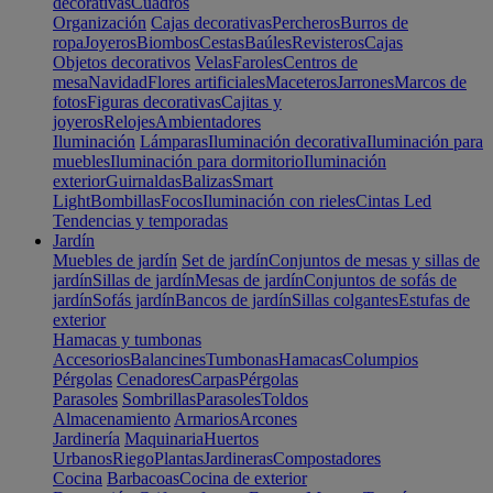
decorativas
Cuadros
Organización
Cajas decorativas
Percheros
Burros de
ropa
Joyeros
Biombos
Cestas
Baúles
Revisteros
Cajas
Objetos decorativos
Velas
Faroles
Centros de
mesa
Navidad
Flores artificiales
Maceteros
Jarrones
Marcos de
fotos
Figuras decorativas
Cajitas y
joyeros
Relojes
Ambientadores
Iluminación
Lámparas
Iluminación decorativa
Iluminación para
muebles
Iluminación para dormitorio
Iluminación
exterior
Guirnaldas
Balizas
Smart
Light
Bombillas
Focos
Iluminación con rieles
Cintas Led
Tendencias y temporadas
Jardín
Muebles de jardín
Set de jardín
Conjuntos de mesas y sillas de
jardín
Sillas de jardín
Mesas de jardín
Conjuntos de sofás de
jardín
Sofás jardín
Bancos de jardín
Sillas colgantes
Estufas de
exterior
Hamacas y tumbonas
Accesorios
Balancines
Tumbonas
Hamacas
Columpios
Pérgolas
Cenadores
Carpas
Pérgolas
Parasoles
Sombrillas
Parasoles
Toldos
Almacenamiento
Armarios
Arcones
Jardinería
Maquinaria
Huertos
Urbanos
Riego
Plantas
Jardineras
Compostadores
Cocina
Barbacoas
Cocina de exterior