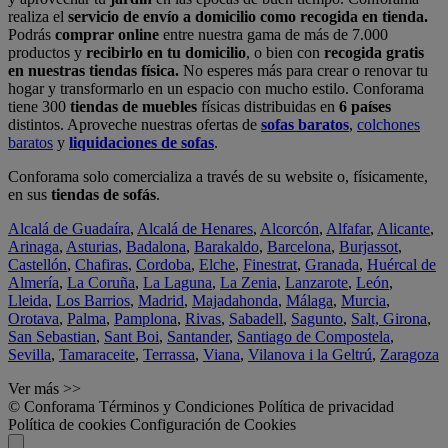
realiza el
servicio de envío a domicilio como recogida en tienda.
Podrás
comprar online
entre nuestra gama de más de 7.000
productos y
recibirlo en tu domicilio
, o bien con
recogida gratis
en nuestras tiendas física.
No esperes más para crear o renovar tu
hogar y transformarlo en un espacio con mucho estilo. Conforama
tiene 300
tiendas de muebles
físicas distribuidas en
6 países
distintos. Aproveche nuestras ofertas de
sofas baratos
,
colchones
baratos
y
liquidaciones de sofas
.
Conforama solo comercializa a través de su website o, físicamente,
en sus
tiendas de sofás
.
Alcalá de Guadaíra
,
Alcalá de Henares
,
Alcorcón
,
Alfafar
,
Alicante
,
Arinaga
,
Asturias
,
Badalona
,
Barakaldo
,
Barcelona
,
Burjassot
,
Castellón
,
Chafiras
,
Cordoba
,
Elche
,
Finestrat
,
Granada
,
Huércal de
Almería
,
La Coruña
,
La Laguna
,
La Zenia
,
Lanzarote
,
León
,
Lleida
,
Los Barrios
,
Madrid
,
Majadahonda
,
Málaga
,
Murcia
,
Orotava
,
Palma
,
Pamplona
,
Rivas
,
Sabadell
,
Sagunto
,
Salt, Girona
,
San Sebastian
,
Sant Boi
,
Santander
,
Santiago de Compostela
,
Sevilla
,
Tamaraceite
,
Terrassa
,
Viana
,
Vilanova i la Geltrú
,
Zaragoza
Ver más >>
© Conforama
Términos y Condiciones
Política de privacidad
Política de cookies
Configuración de Cookies