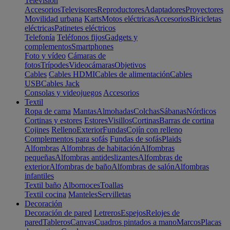
Televisión
Accesorios
Televisores
Reproductores
Adaptadores
Proyectores
Movilidad urbana
Karts
Motos eléctricas
Accesorios
Bicicletas
eléctricas
Patinetes eléctricos
Telefonía
Teléfonos fijos
Gadgets y
complementos
Smartphones
Foto y vídeo
Cámaras de
fotos
Trípodes
Videocámaras
Objetivos
Cables
Cables HDMI
Cables de alimentación
Cables
USB
Cables Jack
Consolas y videojuegos
Accesorios
Textil
Ropa de cama
Mantas
Almohadas
Colchas
Sábanas
Nórdicos
Cortinas y estores
Estores
Visillos
Cortinas
Barras de cortina
Cojines
Relleno
Exterior
Fundas
Cojín con relleno
Complementos para sofás
Fundas de sofás
Plaids
Alfombras
Alfombras de habitación
Alfombras
pequeñas
Alfombras antideslizantes
Alfombras de
exterior
Alfombras de baño
Alfombras de salón
Alfombras
infantiles
Textil baño
Albornoces
Toallas
Textil cocina
Manteles
Servilletas
Decoración
Decoración de pared
Letreros
Espejos
Relojes de
pared
Tableros
Canvas
Cuadros pintados a mano
Marcos
Placas