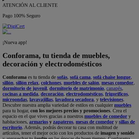
ATENCIÓN AL CLIENTE
Pago 100% Seguro
¡Nueva app!
Conforama, tu tienda de muebles,
decoración y electrodomésticos
Conforama
es tu tienda de
sofás
,
sofá cama
,
sofá chaise longue
,
sillón
,
sillón relax
,
colchones
,
muebles de salón
,
mesas comedor
,
dormitorio de juvenil
,
dormitorio de matrimonio
,
canapés
,
cocinas a medida
,
decoración
,
electrodomésticos
,
frigoríficos
,
microondas
,
lavavajillas
,
lavadora secadora
, y
televisiones
.
Descubre nuestra amplia variedad de estilos en cualquier
muebles
para tu hogar,
con los mejores precios y promociones
. Crea el
espacio en el que vives gracias a nuestros
muebles de comedor
y
habitaciones,
armarios
y
zapateros
,
mesas de comedor
y
sillas de
escritorio
. Además, podrás decorar tu casa con multitud de
artículos, tener el mejor ocio con los productos de
imagen y sonido
y aprovechar tu
jardín
en las épocas de buen tiempo. Conforama