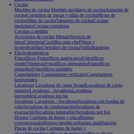
Cocina
Muebles de cocina
Muebles auxiliares de cocina
Armarios de
cocina
Conjuntos de mesas y sillas de cocina
Mesas de
cocina
Sillas de cocina
Taburetes de cocina
Cocinas
modulares
Cocinas completas
Cocinas a medida
Accesorios de cocina
Menaje
Servicio de
mesa
Cubertería
Cuchillos para chef
Vinos y
licores
Botellas
Utensilios de cocina
Vajilla
Bandejas
Electrodomésticos
Frigoríficos
Frigoríficos americanos
Frigoríficos
combi
Vinotecas
Frigoríficos integrables
Frigoríficos
pequeños
Frigoríficos portátiles
Congeladores
Congeladores verticales
Congeladores
horizontales
Lavadoras
Lavadoras de carga frontal
Lavadoras de carga
superior
Lavadoras - Secadoras
Lavadoras
integrables
Lavadoras por kg
Secadoras
Lavadoras - Secadoras
Secadoras con bomba de
calor
Secadoras de condensación
Secadoras de
evacuación
Secadoras integrables
Secadoras por Kg
Hornos
Conjunto de horno y placa
Hornos
convencionales
Hornos pirolíticos
Hornos multifunción
Placas de cocina
Conjunto de horno y
placa
Vitrocerámica
Placas de inducción
Placas de gas