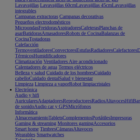
Lavavajillas
Lavavajillas 60cm
Lavavajillas 45cm
Lavavajillas
integrables
Campanas extractoras
Campanas decorativas
Pequeños electrodomésticos
Microondas
Freidoras
Aspiradores
Cafeteras
Planchas de
asar
Batidoras
Amasadores
Robots de Cocina
Balanzas de
Cocina
Tostadoras
Calefacción
Termoventiladores
Convectores
Estufas
Radiadores
Calefactores
D
Térmicos
Humidificadores
Climatización
Ventiladores
Aire acondicionado
Calentadores de agua
Termos eléctricos
Belleza y salud
Cuidado de los hombres
Cuidado
cabello
Cuidado dental
Salud y bienestar
Limpieza
Limpieza a vapor
Robot limpiacristales
Electrónica
Audio y hifi
Auriculares
Adaptadores
Reproductores
Radios
Altavoces
Hifi
Bar
de sonido
Audio car y GPS
Micrófonos
Informática
Almacenamiento
Tablets
Complementos
Portátiles
Impresoras
Gaming & streaming
Monitores gaming
Accesorios
Smart home
Timbres
Cámaras
Altavoces
Wearables
Smartwatches