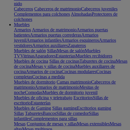
nido
Cabeceros
Cabeceros de matrimonio
Cabeceros juveniles
Complementos para colchones
Almohadas
Protectores de
colchones
Muebles
Armarios
Armarios de matrimonio
Armarios puertas
batientes
Armarios puertas correderas
Armarios
juvenil
Armarios infantiles
Armarios esquineros
Armarios
vestidores
Armarios auxiliares
Zapateros
Muebles de salón
Sillas
Mesas de salón
Muebles
TV
Vitrinas
Aparadores
Estanterias
Muebles recibidores
Muebles de cocina
Sillas de cocinas
Taburetes de cocina
Mesas
de cocina
Mesas y sillas de cocina
Muebles auxiliares de
cocina
Armarios de cocina
Cocinas modulares
Cocinas
completas
Cocinas a medida
Muebles de dormitorio
Camas matrimonio
Cabeceros de
matrimonio
Armarios de matrimonio
Mesitas de
noche
Comodas
Muebles de dormitorio juvenil
Muebles de oficina y teletrabajo
Escritorios
Sillas de
escritorio
Estanterías
Muebles de Gaming
Sillas gaming
Escritorios gaming
Sillas
Taburetes
Bancos
Sillas de comedor
Sillas
infantiles
Complementos para sillas
Mesas
Conjuntos de mesas y sillas
Mesas extensibles
Mesas
altas
Mesas multiusos