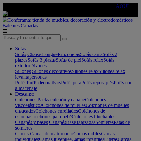
🔵Cambia tu electro con
-10% EXTRA
de descuento ☑️
AQUÍ
Baleares
Canarias
Sofás
Sofás
Chaise Longue
Rinconeras
Sofás cama
Sofás 2
plazas
Sofás 3 plazas
Sofás de piel
Sofás relax
Sofás
exterior
Divanes
Sillones
Sillones decorativos
Sillones relax
Sillones relax
levantapersonas
Puffs
Puffs decorativos
Puffs pera
Puffs reposapiés
Puffs con
almacenaje
Descanso
Colchones
Packs colchón y canapé
Colchones
viscoelásticos
Colchones de muelles
Colchones de muelles
ensacados
Colchones enrollados
Colchones de
espuma
Colchones para bebé
Colchones hinchables
Canapés y bases
Canapés
Base tapizadas
Somieres
Patas de
somieres
Camas
Camas de matrimonio
Camas dobles
Camas
individuales
Camas juveniles
Camas infantiles
Literas
Camas