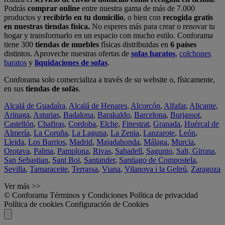
Podrás
comprar online
entre nuestra gama de más de 7.000
productos y
recibirlo en tu domicilio
, o bien con
recogida gratis
en nuestras tiendas física.
No esperes más para crear o renovar tu
hogar y transformarlo en un espacio con mucho estilo. Conforama
tiene 300
tiendas de muebles
físicas distribuidas en
6 países
distintos. Aproveche nuestras ofertas de
sofas baratos
,
colchones
baratos
y
liquidaciones de sofas
.
Conforama solo comercializa a través de su website o, físicamente,
en sus
tiendas de sofás
.
Alcalá de Guadaíra
,
Alcalá de Henares
,
Alcorcón
,
Alfafar
,
Alicante
,
Arinaga
,
Asturias
,
Badalona
,
Barakaldo
,
Barcelona
,
Burjassot
,
Castellón
,
Chafiras
,
Cordoba
,
Elche
,
Finestrat
,
Granada
,
Huércal de
Almería
,
La Coruña
,
La Laguna
,
La Zenia
,
Lanzarote
,
León
,
Lleida
,
Los Barrios
,
Madrid
,
Majadahonda
,
Málaga
,
Murcia
,
Orotava
,
Palma
,
Pamplona
,
Rivas
,
Sabadell
,
Sagunto
,
Salt, Girona
,
San Sebastian
,
Sant Boi
,
Santander
,
Santiago de Compostela
,
Sevilla
,
Tamaraceite
,
Terrassa
,
Viana
,
Vilanova i la Geltrú
,
Zaragoza
Ver más >>
© Conforama
Términos y Condiciones
Política de privacidad
Política de cookies
Configuración de Cookies