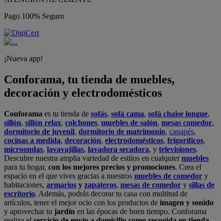
Pago 100% Seguro
¡Nueva app!
Conforama, tu tienda de muebles,
decoración y electrodomésticos
Conforama
es tu tienda de
sofás
,
sofá cama
,
sofá chaise longue
,
sillón
,
sillón relax
,
colchones
,
muebles de salón
,
mesas comedor
,
dormitorio de juvenil
,
dormitorio de matrimonio
,
canapés
,
cocinas a medida
,
decoración
,
electrodomésticos
,
frigoríficos
,
microondas
,
lavavajillas
,
lavadora secadora
, y
televisiones
.
Descubre nuestra amplia variedad de estilos en cualquier
muebles
para tu hogar,
con los mejores precios y promociones
. Crea el
espacio en el que vives gracias a nuestros
muebles de comedor
y
habitaciones,
armarios
y
zapateros
,
mesas de comedor
y
sillas de
escritorio
. Además, podrás decorar tu casa con multitud de
artículos, tener el mejor ocio con los productos de
imagen y sonido
y aprovechar tu
jardín
en las épocas de buen tiempo. Conforama
realiza el
servicio de envío a domicilio como recogida en tienda.