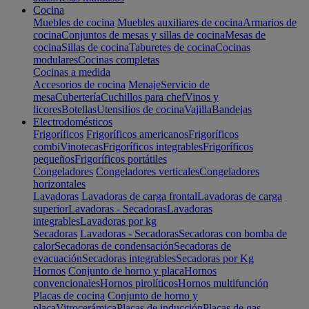
Cocina
Muebles de cocina
Muebles auxiliares de cocina
Armarios de
cocina
Conjuntos de mesas y sillas de cocina
Mesas de
cocina
Sillas de cocina
Taburetes de cocina
Cocinas
modulares
Cocinas completas
Cocinas a medida
Accesorios de cocina
Menaje
Servicio de
mesa
Cubertería
Cuchillos para chef
Vinos y
licores
Botellas
Utensilios de cocina
Vajilla
Bandejas
Electrodomésticos
Frigoríficos
Frigoríficos americanos
Frigoríficos
combi
Vinotecas
Frigoríficos integrables
Frigoríficos
pequeños
Frigoríficos portátiles
Congeladores
Congeladores verticales
Congeladores
horizontales
Lavadoras
Lavadoras de carga frontal
Lavadoras de carga
superior
Lavadoras - Secadoras
Lavadoras
integrables
Lavadoras por kg
Secadoras
Lavadoras - Secadoras
Secadoras con bomba de
calor
Secadoras de condensación
Secadoras de
evacuación
Secadoras integrables
Secadoras por Kg
Hornos
Conjunto de horno y placa
Hornos
convencionales
Hornos pirolíticos
Hornos multifunción
Placas de cocina
Conjunto de horno y
placa
Vitrocerámica
Placas de inducción
Placas de gas