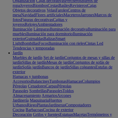
Organización
Cajas decorativas
Percheros
Burros de
ropa
Joyeros
Biombos
Cestas
Baúles
Revisteros
Cajas
Objetos decorativos
Velas
Faroles
Centros de
mesa
Navidad
Flores artificiales
Maceteros
Jarrones
Marcos de
fotos
Figuras decorativas
Cajitas y
joyeros
Relojes
Ambientadores
Iluminación
Lámparas
Iluminación decorativa
Iluminación para
muebles
Iluminación para dormitorio
Iluminación
exterior
Guirnaldas
Balizas
Smart
Light
Bombillas
Focos
Iluminación con rieles
Cintas Led
Tendencias y temporadas
Jardín
Muebles de jardín
Set de jardín
Conjuntos de mesas y sillas de
jardín
Sillas de jardín
Mesas de jardín
Conjuntos de sofás de
jardín
Sofás jardín
Bancos de jardín
Sillas colgantes
Estufas de
exterior
Hamacas y tumbonas
Accesorios
Balancines
Tumbonas
Hamacas
Columpios
Pérgolas
Cenadores
Carpas
Pérgolas
Parasoles
Sombrillas
Parasoles
Toldos
Almacenamiento
Armarios
Arcones
Jardinería
Maquinaria
Huertos
Urbanos
Riego
Plantas
Jardineras
Compostadores
Cocina
Barbacoas
Cocina de exterior
Decoración
Grifos y fuentes
Estatuas
Macetas
Termómetros y