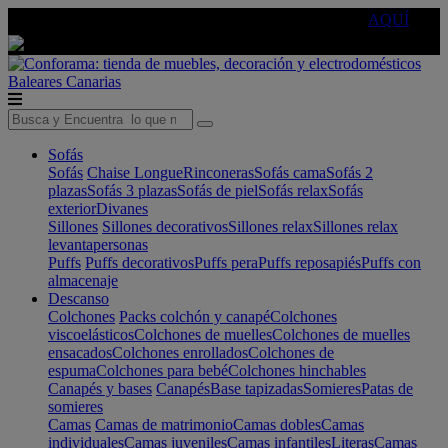
🔵Cambia tu electro con
-10% EXTRA
de descuento ☑️
AQUÍ
Baleares
Canarias
Sofás
Sofás
Chaise Longue
Rinconeras
Sofás cama
Sofás 2
plazas
Sofás 3 plazas
Sofás de piel
Sofás relax
Sofás
exterior
Divanes
Sillones
Sillones decorativos
Sillones relax
Sillones relax
levantapersonas
Puffs
Puffs decorativos
Puffs pera
Puffs reposapiés
Puffs con
almacenaje
Descanso
Colchones
Packs colchón y canapé
Colchones
viscoelásticos
Colchones de muelles
Colchones de muelles
ensacados
Colchones enrollados
Colchones de
espuma
Colchones para bebé
Colchones hinchables
Canapés y bases
Canapés
Base tapizadas
Somieres
Patas de
somieres
Camas
Camas de matrimonio
Camas dobles
Camas
individuales
Camas juveniles
Camas infantiles
Literas
Camas