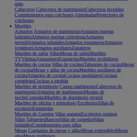
nido
Cabeceros
Cabeceros de matrimonio
Cabeceros juveniles
Complementos para colchones
Almohadas
Protectores de
colchones
Muebles
Armarios
Armarios de matrimonio
Armarios puertas
batientes
Armarios puertas correderas
Armarios
juvenil
Armarios infantiles
Armarios esquineros
Armarios
vestidores
Armarios auxiliares
Zapateros
Muebles de salón
Sillas
Mesas de salón
Muebles
TV
Vitrinas
Aparadores
Estanterias
Muebles recibidores
Muebles de cocina
Sillas de cocinas
Taburetes de cocina
Mesas
de cocina
Mesas y sillas de cocina
Muebles auxiliares de
cocina
Armarios de cocina
Cocinas modulares
Cocinas
completas
Cocinas a medida
Muebles de dormitorio
Camas matrimonio
Cabeceros de
matrimonio
Armarios de matrimonio
Mesitas de
noche
Comodas
Muebles de dormitorio juvenil
Muebles de oficina y teletrabajo
Escritorios
Sillas de
escritorio
Estanterías
Muebles de Gaming
Sillas gaming
Escritorios gaming
Sillas
Taburetes
Bancos
Sillas de comedor
Sillas
infantiles
Complementos para sillas
Mesas
Conjuntos de mesas y sillas
Mesas extensibles
Mesas
altas
Mesas multiusos