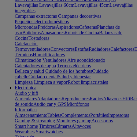
Lavavajillas
Lavavajillas 60cm
Lavavajillas 45cm
Lavavajillas
integrables
Campanas extractoras
Campanas decorativas
Pequeños electrodomésticos
Microondas
Freidoras
Aspiradores
Cafeteras
Planchas de
asar
Batidoras
Amasadores
Robots de Cocina
Balanzas de
Cocina
Tostadoras
Calefacción
Termoventiladores
Convectores
Estufas
Radiadores
Calefactores
D
Térmicos
Humidificadores
Climatización
Ventiladores
Aire acondicionado
Calentadores de agua
Termos eléctricos
Belleza y salud
Cuidado de los hombres
Cuidado
cabello
Cuidado dental
Salud y bienestar
Limpieza
Limpieza a vapor
Robot limpiacristales
Electrónica
Audio y hifi
Auriculares
Adaptadores
Reproductores
Radios
Altavoces
Hifi
Bar
de sonido
Audio car y GPS
Micrófonos
Informática
Almacenamiento
Tablets
Complementos
Portátiles
Impresoras
Gaming & streaming
Monitores gaming
Accesorios
Smart home
Timbres
Cámaras
Altavoces
Wearables
Smartwatches