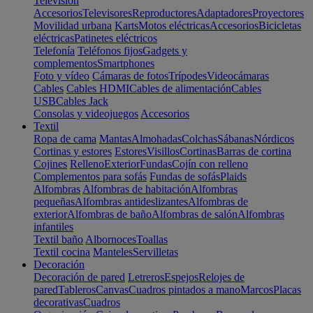
Televisión
Accesorios
Televisores
Reproductores
Adaptadores
Proyectores
Movilidad urbana
Karts
Motos eléctricas
Accesorios
Bicicletas
eléctricas
Patinetes eléctricos
Telefonía
Teléfonos fijos
Gadgets y
complementos
Smartphones
Foto y vídeo
Cámaras de fotos
Trípodes
Videocámaras
Cables
Cables HDMI
Cables de alimentación
Cables
USB
Cables Jack
Consolas y videojuegos
Accesorios
Textil
Ropa de cama
Mantas
Almohadas
Colchas
Sábanas
Nórdicos
Cortinas y estores
Estores
Visillos
Cortinas
Barras de cortina
Cojines
Relleno
Exterior
Fundas
Cojín con relleno
Complementos para sofás
Fundas de sofás
Plaids
Alfombras
Alfombras de habitación
Alfombras
pequeñas
Alfombras antideslizantes
Alfombras de
exterior
Alfombras de baño
Alfombras de salón
Alfombras
infantiles
Textil baño
Albornoces
Toallas
Textil cocina
Manteles
Servilletas
Decoración
Decoración de pared
Letreros
Espejos
Relojes de
pared
Tableros
Canvas
Cuadros pintados a mano
Marcos
Placas
decorativas
Cuadros