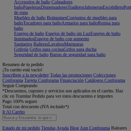
Accesorios de baño
Colgadores
baño
Papeleras
Dispensadores
Toalleros
Jaboneras
Escobillero
Port
de ropa
Muebles de baño
Botiquines
Conjuntos de muebles para
baño
Tocadores para baño
Armarios para baño
Repisa para
baño
Espejos de baño
Espejos de baño sin Luz
Espejos de baño
iluminados
Espejos de baño con aumento
Sanitarios
Bañeras
Lavabos
Mamparas
Grifería
Grifos para cocina
Grifos para ducha
Seguridad de baño
Barras de seguridad para baño
Resumen de tu pedido
¡Tu carrito está vacío!
Suscríbete a la newsletter
Todas las promociones
Colecciones
Conforama
Tarjeta Conforama
Financiación
Catálogos Conforama
Seguir Comprando
*Descuentos, cupones y servicios son aplicados en el carrito. Haz
clic en Tramitar Pedido para ver estos descuentos e importes
Pago 100% seguro
Total con descuento
(IVA incluido*)
Ir Al Carrito
Estado de mi pedido
Tiendas
Ayuda
Blog
App Conforama
Baleares