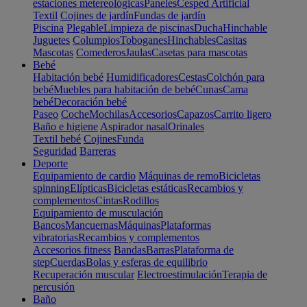
estaciones metereológicas
Paneles
Cesped Artificial
Textil
Cojines de jardín
Fundas de jardín
Piscina
Plegable
Limpieza de piscinas
Ducha
Hinchable
Juguetes
Columpios
Toboganes
Hinchables
Casitas
Mascotas
Comederos
Jaulas
Casetas para mascotas
Bebé
Habitación bebé
Humidificadores
Cestas
Colchón para
bebé
Muebles para habitación de bebé
Cunas
Cama
bebé
Decoración bebé
Paseo
Coche
Mochilas
Accesorios
Capazos
Carrito ligero
Baño e higiene
Aspirador nasal
Orinales
Textil bebé
Cojines
Funda
Seguridad
Barreras
Deporte
Equipamiento de cardio
Máquinas de remo
Bicicletas
spinning
Elípticas
Bicicletas estáticas
Recambios y
complementos
Cintas
Rodillos
Equipamiento de musculación
Bancos
Mancuernas
Máquinas
Plataformas
vibratorias
Recambios y complementos
Accesorios fitness
Bandas
Barras
Plataforma de
step
Cuerdas
Bolas y esferas de equilibrio
Recuperación muscular
Electroestimulación
Terapia de
percusión
Baño