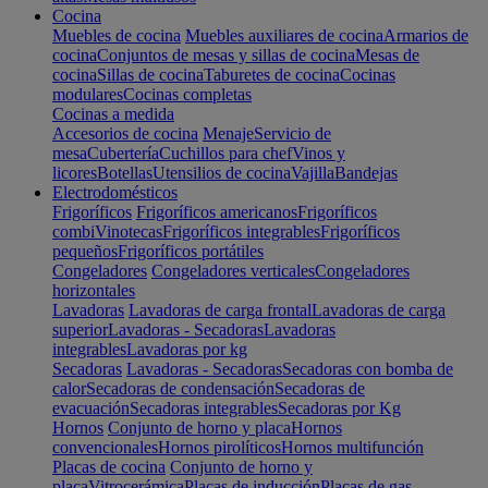
Cocina
Muebles de cocina
Muebles auxiliares de cocina
Armarios de
cocina
Conjuntos de mesas y sillas de cocina
Mesas de
cocina
Sillas de cocina
Taburetes de cocina
Cocinas
modulares
Cocinas completas
Cocinas a medida
Accesorios de cocina
Menaje
Servicio de
mesa
Cubertería
Cuchillos para chef
Vinos y
licores
Botellas
Utensilios de cocina
Vajilla
Bandejas
Electrodomésticos
Frigoríficos
Frigoríficos americanos
Frigoríficos
combi
Vinotecas
Frigoríficos integrables
Frigoríficos
pequeños
Frigoríficos portátiles
Congeladores
Congeladores verticales
Congeladores
horizontales
Lavadoras
Lavadoras de carga frontal
Lavadoras de carga
superior
Lavadoras - Secadoras
Lavadoras
integrables
Lavadoras por kg
Secadoras
Lavadoras - Secadoras
Secadoras con bomba de
calor
Secadoras de condensación
Secadoras de
evacuación
Secadoras integrables
Secadoras por Kg
Hornos
Conjunto de horno y placa
Hornos
convencionales
Hornos pirolíticos
Hornos multifunción
Placas de cocina
Conjunto de horno y
placa
Vitrocerámica
Placas de inducción
Placas de gas