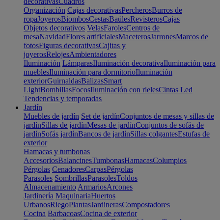
decorativas
Cuadros
Organización
Cajas decorativas
Percheros
Burros de
ropa
Joyeros
Biombos
Cestas
Baúles
Revisteros
Cajas
Objetos decorativos
Velas
Faroles
Centros de
mesa
Navidad
Flores artificiales
Maceteros
Jarrones
Marcos de
fotos
Figuras decorativas
Cajitas y
joyeros
Relojes
Ambientadores
Iluminación
Lámparas
Iluminación decorativa
Iluminación para
muebles
Iluminación para dormitorio
Iluminación
exterior
Guirnaldas
Balizas
Smart
Light
Bombillas
Focos
Iluminación con rieles
Cintas Led
Tendencias y temporadas
Jardín
Muebles de jardín
Set de jardín
Conjuntos de mesas y sillas de
jardín
Sillas de jardín
Mesas de jardín
Conjuntos de sofás de
jardín
Sofás jardín
Bancos de jardín
Sillas colgantes
Estufas de
exterior
Hamacas y tumbonas
Accesorios
Balancines
Tumbonas
Hamacas
Columpios
Pérgolas
Cenadores
Carpas
Pérgolas
Parasoles
Sombrillas
Parasoles
Toldos
Almacenamiento
Armarios
Arcones
Jardinería
Maquinaria
Huertos
Urbanos
Riego
Plantas
Jardineras
Compostadores
Cocina
Barbacoas
Cocina de exterior