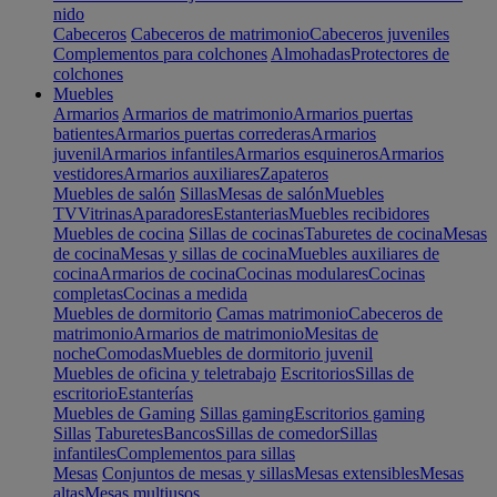
nido
Cabeceros
Cabeceros de matrimonio
Cabeceros juveniles
Complementos para colchones
Almohadas
Protectores de
colchones
Muebles
Armarios
Armarios de matrimonio
Armarios puertas
batientes
Armarios puertas correderas
Armarios
juvenil
Armarios infantiles
Armarios esquineros
Armarios
vestidores
Armarios auxiliares
Zapateros
Muebles de salón
Sillas
Mesas de salón
Muebles
TV
Vitrinas
Aparadores
Estanterias
Muebles recibidores
Muebles de cocina
Sillas de cocinas
Taburetes de cocina
Mesas
de cocina
Mesas y sillas de cocina
Muebles auxiliares de
cocina
Armarios de cocina
Cocinas modulares
Cocinas
completas
Cocinas a medida
Muebles de dormitorio
Camas matrimonio
Cabeceros de
matrimonio
Armarios de matrimonio
Mesitas de
noche
Comodas
Muebles de dormitorio juvenil
Muebles de oficina y teletrabajo
Escritorios
Sillas de
escritorio
Estanterías
Muebles de Gaming
Sillas gaming
Escritorios gaming
Sillas
Taburetes
Bancos
Sillas de comedor
Sillas
infantiles
Complementos para sillas
Mesas
Conjuntos de mesas y sillas
Mesas extensibles
Mesas
altas
Mesas multiusos