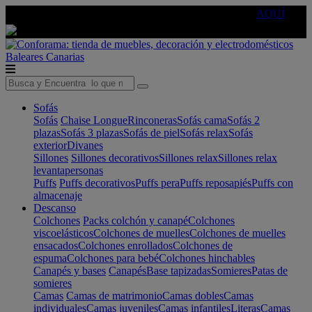
🔵Cambia tu electro con
-10% EXTRA
de descuento ☑️
AQUÍ
Baleares
Canarias
Sofás
Sofás
Chaise Longue
Rinconeras
Sofás cama
Sofás 2
plazas
Sofás 3 plazas
Sofás de piel
Sofás relax
Sofás
exterior
Divanes
Sillones
Sillones decorativos
Sillones relax
Sillones relax
levantapersonas
Puffs
Puffs decorativos
Puffs pera
Puffs reposapiés
Puffs con
almacenaje
Descanso
Colchones
Packs colchón y canapé
Colchones
viscoelásticos
Colchones de muelles
Colchones de muelles
ensacados
Colchones enrollados
Colchones de
espuma
Colchones para bebé
Colchones hinchables
Canapés y bases
Canapés
Base tapizadas
Somieres
Patas de
somieres
Camas
Camas de matrimonio
Camas dobles
Camas
individuales
Camas juveniles
Camas infantiles
Literas
Camas