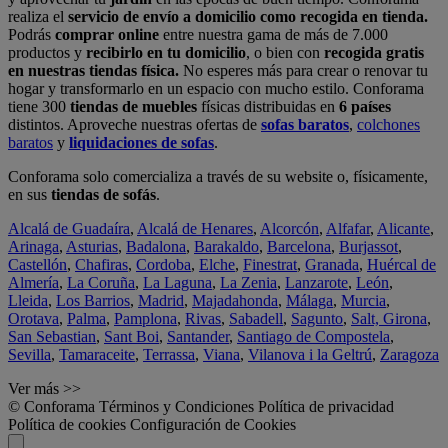
realiza el
servicio de envío a domicilio como recogida en tienda.
Podrás
comprar online
entre nuestra gama de más de 7.000
productos y
recibirlo en tu domicilio
, o bien con
recogida gratis
en nuestras tiendas física.
No esperes más para crear o renovar tu
hogar y transformarlo en un espacio con mucho estilo. Conforama
tiene 300
tiendas de muebles
físicas distribuidas en
6 países
distintos. Aproveche nuestras ofertas de
sofas baratos
,
colchones
baratos
y
liquidaciones de sofas
.
Conforama solo comercializa a través de su website o, físicamente,
en sus
tiendas de sofás
.
Alcalá de Guadaíra
,
Alcalá de Henares
,
Alcorcón
,
Alfafar
,
Alicante
,
Arinaga
,
Asturias
,
Badalona
,
Barakaldo
,
Barcelona
,
Burjassot
,
Castellón
,
Chafiras
,
Cordoba
,
Elche
,
Finestrat
,
Granada
,
Huércal de
Almería
,
La Coruña
,
La Laguna
,
La Zenia
,
Lanzarote
,
León
,
Lleida
,
Los Barrios
,
Madrid
,
Majadahonda
,
Málaga
,
Murcia
,
Orotava
,
Palma
,
Pamplona
,
Rivas
,
Sabadell
,
Sagunto
,
Salt, Girona
,
San Sebastian
,
Sant Boi
,
Santander
,
Santiago de Compostela
,
Sevilla
,
Tamaraceite
,
Terrassa
,
Viana
,
Vilanova i la Geltrú
,
Zaragoza
Ver más >>
© Conforama
Términos y Condiciones
Política de privacidad
Política de cookies
Configuración de Cookies