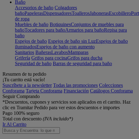
Baño
Accesorios de baño
Colgadores
baño
Papeleras
Dispensadores
Toalleros
Jaboneras
Escobillero
Port
de ropa
Muebles de baño
Botiquines
Conjuntos de muebles para
baño
Tocadores para baño
Armarios para baño
Repisa para
baño
Espejos de baño
Espejos de baño sin Luz
Espejos de baño
iluminados
Espejos de baño con aumento
Sanitarios
Bañeras
Lavabos
Mamparas
Grifería
Grifos para cocina
Grifos para ducha
Seguridad de baño
Barras de seguridad para baño
Resumen de tu pedido
¡Tu carrito está vacío!
Suscríbete a la newsletter
Todas las promociones
Colecciones
Conforama
Tarjeta Conforama
Financiación
Catálogos Conforama
Seguir Comprando
*Descuentos, cupones y servicios son aplicados en el carrito. Haz
clic en Tramitar Pedido para ver estos descuentos e importes
Pago 100% seguro
Total con descuento
(IVA incluido*)
Ir Al Carrito