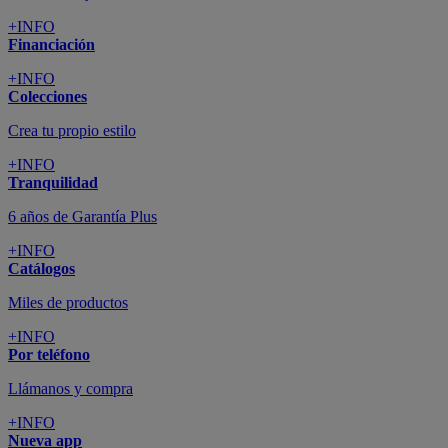
+INFO
Financiación
+INFO
Colecciones
Crea tu propio estilo
+INFO
Tranquilidad
6 años de Garantía Plus
+INFO
Catálogos
Miles de productos
+INFO
Por teléfono
Llámanos y compra
+INFO
Nueva app