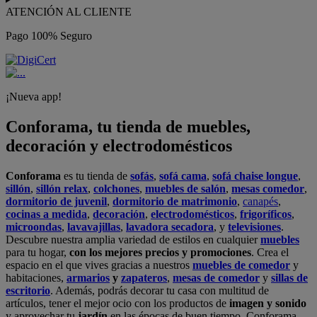
ATENCIÓN AL CLIENTE
Pago 100% Seguro
¡Nueva app!
Conforama, tu tienda de muebles,
decoración y electrodomésticos
Conforama
es tu tienda de
sofás
,
sofá cama
,
sofá chaise longue
,
sillón
,
sillón relax
,
colchones
,
muebles de salón
,
mesas comedor
,
dormitorio de juvenil
,
dormitorio de matrimonio
,
canapés
,
cocinas a medida
,
decoración
,
electrodomésticos
,
frigoríficos
,
microondas
,
lavavajillas
,
lavadora secadora
, y
televisiones
.
Descubre nuestra amplia variedad de estilos en cualquier
muebles
para tu hogar,
con los mejores precios y promociones
. Crea el
espacio en el que vives gracias a nuestros
muebles de comedor
y
habitaciones,
armarios
y
zapateros
,
mesas de comedor
y
sillas de
escritorio
. Además, podrás decorar tu casa con multitud de
artículos, tener el mejor ocio con los productos de
imagen y sonido
y aprovechar tu
jardín
en las épocas de buen tiempo. Conforama