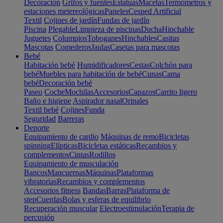
Decoración
Grifos y fuentes
Estatuas
Macetas
Termómetros y
estaciones metereológicas
Paneles
Cesped Artificial
Textil
Cojines de jardín
Fundas de jardín
Piscina
Plegable
Limpieza de piscinas
Ducha
Hinchable
Juguetes
Columpios
Toboganes
Hinchables
Casitas
Mascotas
Comederos
Jaulas
Casetas para mascotas
Bebé
Habitación bebé
Humidificadores
Cestas
Colchón para
bebé
Muebles para habitación de bebé
Cunas
Cama
bebé
Decoración bebé
Paseo
Coche
Mochilas
Accesorios
Capazos
Carrito ligero
Baño e higiene
Aspirador nasal
Orinales
Textil bebé
Cojines
Funda
Seguridad
Barreras
Deporte
Equipamiento de cardio
Máquinas de remo
Bicicletas
spinning
Elípticas
Bicicletas estáticas
Recambios y
complementos
Cintas
Rodillos
Equipamiento de musculación
Bancos
Mancuernas
Máquinas
Plataformas
vibratorias
Recambios y complementos
Accesorios fitness
Bandas
Barras
Plataforma de
step
Cuerdas
Bolas y esferas de equilibrio
Recuperación muscular
Electroestimulación
Terapia de
percusión