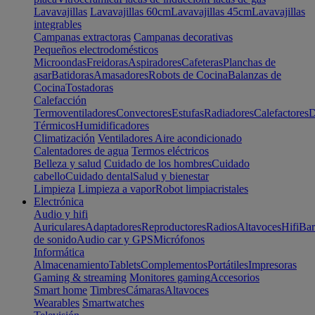
Lavavajillas
Lavavajillas 60cm
Lavavajillas 45cm
Lavavajillas
integrables
Campanas extractoras
Campanas decorativas
Pequeños electrodomésticos
Microondas
Freidoras
Aspiradores
Cafeteras
Planchas de
asar
Batidoras
Amasadores
Robots de Cocina
Balanzas de
Cocina
Tostadoras
Calefacción
Termoventiladores
Convectores
Estufas
Radiadores
Calefactores
D
Térmicos
Humidificadores
Climatización
Ventiladores
Aire acondicionado
Calentadores de agua
Termos eléctricos
Belleza y salud
Cuidado de los hombres
Cuidado
cabello
Cuidado dental
Salud y bienestar
Limpieza
Limpieza a vapor
Robot limpiacristales
Electrónica
Audio y hifi
Auriculares
Adaptadores
Reproductores
Radios
Altavoces
Hifi
Bar
de sonido
Audio car y GPS
Micrófonos
Informática
Almacenamiento
Tablets
Complementos
Portátiles
Impresoras
Gaming & streaming
Monitores gaming
Accesorios
Smart home
Timbres
Cámaras
Altavoces
Wearables
Smartwatches