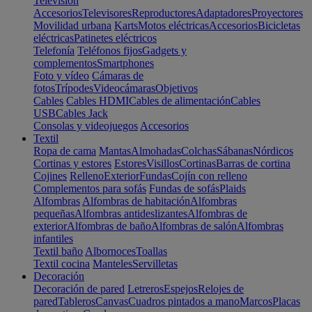
Televisión
Accesorios
Televisores
Reproductores
Adaptadores
Proyectores
Movilidad urbana
Karts
Motos eléctricas
Accesorios
Bicicletas
eléctricas
Patinetes eléctricos
Telefonía
Teléfonos fijos
Gadgets y
complementos
Smartphones
Foto y vídeo
Cámaras de
fotos
Trípodes
Videocámaras
Objetivos
Cables
Cables HDMI
Cables de alimentación
Cables
USB
Cables Jack
Consolas y videojuegos
Accesorios
Textil
Ropa de cama
Mantas
Almohadas
Colchas
Sábanas
Nórdicos
Cortinas y estores
Estores
Visillos
Cortinas
Barras de cortina
Cojines
Relleno
Exterior
Fundas
Cojín con relleno
Complementos para sofás
Fundas de sofás
Plaids
Alfombras
Alfombras de habitación
Alfombras
pequeñas
Alfombras antideslizantes
Alfombras de
exterior
Alfombras de baño
Alfombras de salón
Alfombras
infantiles
Textil baño
Albornoces
Toallas
Textil cocina
Manteles
Servilletas
Decoración
Decoración de pared
Letreros
Espejos
Relojes de
pared
Tableros
Canvas
Cuadros pintados a mano
Marcos
Placas