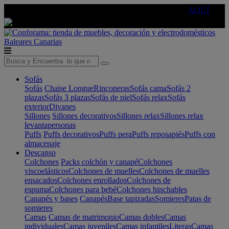
🔵Cambia tu electro con
-10% EXTRA
de descuento ☑️
AQUÍ
Baleares
Canarias
Sofás
Sofás
Chaise Longue
Rinconeras
Sofás cama
Sofás 2
plazas
Sofás 3 plazas
Sofás de piel
Sofás relax
Sofás
exterior
Divanes
Sillones
Sillones decorativos
Sillones relax
Sillones relax
levantapersonas
Puffs
Puffs decorativos
Puffs pera
Puffs reposapiés
Puffs con
almacenaje
Descanso
Colchones
Packs colchón y canapé
Colchones
viscoelásticos
Colchones de muelles
Colchones de muelles
ensacados
Colchones enrollados
Colchones de
espuma
Colchones para bebé
Colchones hinchables
Canapés y bases
Canapés
Base tapizadas
Somieres
Patas de
somieres
Camas
Camas de matrimonio
Camas dobles
Camas
individuales
Camas juveniles
Camas infantiles
Literas
Camas