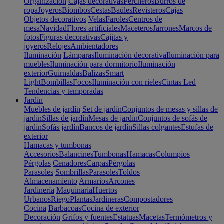
Organización
Cajas decorativas
Percheros
Burros de
ropa
Joyeros
Biombos
Cestas
Baúles
Revisteros
Cajas
Objetos decorativos
Velas
Faroles
Centros de
mesa
Navidad
Flores artificiales
Maceteros
Jarrones
Marcos de
fotos
Figuras decorativas
Cajitas y
joyeros
Relojes
Ambientadores
Iluminación
Lámparas
Iluminación decorativa
Iluminación para
muebles
Iluminación para dormitorio
Iluminación
exterior
Guirnaldas
Balizas
Smart
Light
Bombillas
Focos
Iluminación con rieles
Cintas Led
Tendencias y temporadas
Jardín
Muebles de jardín
Set de jardín
Conjuntos de mesas y sillas de
jardín
Sillas de jardín
Mesas de jardín
Conjuntos de sofás de
jardín
Sofás jardín
Bancos de jardín
Sillas colgantes
Estufas de
exterior
Hamacas y tumbonas
Accesorios
Balancines
Tumbonas
Hamacas
Columpios
Pérgolas
Cenadores
Carpas
Pérgolas
Parasoles
Sombrillas
Parasoles
Toldos
Almacenamiento
Armarios
Arcones
Jardinería
Maquinaria
Huertos
Urbanos
Riego
Plantas
Jardineras
Compostadores
Cocina
Barbacoas
Cocina de exterior
Decoración
Grifos y fuentes
Estatuas
Macetas
Termómetros y