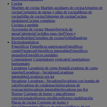
Cocina
Muebles de cocina
Muebles auxiliares de cocina
Armarios de
cocina
Conjuntos de mesas y sillas de cocina
Mesas de
cocina
Sillas de cocina
Taburetes de cocina
Cocinas
modulares
Cocinas completas
Cocinas a medida
Accesorios de cocina
Menaje
Servicio de
mesa
Cubertería
Cuchillos para chef
Vinos y
licores
Botellas
Utensilios de cocina
Vajilla
Bandejas
Electrodomésticos
Frigoríficos
Frigoríficos americanos
Frigoríficos
combi
Vinotecas
Frigoríficos integrables
Frigoríficos
pequeños
Frigoríficos portátiles
Congeladores
Congeladores verticales
Congeladores
horizontales
Lavadoras
Lavadoras de carga frontal
Lavadoras de carga
superior
Lavadoras - Secadoras
Lavadoras
integrables
Lavadoras por kg
Secadoras
Lavadoras - Secadoras
Secadoras con bomba de
calor
Secadoras de condensación
Secadoras de
evacuación
Secadoras integrables
Secadoras por Kg
Hornos
Conjunto de horno y placa
Hornos
convencionales
Hornos pirolíticos
Hornos multifunción
Placas de cocina
Conjunto de horno y
placa
Vitrocerámica
Placas de inducción
Placas de gas