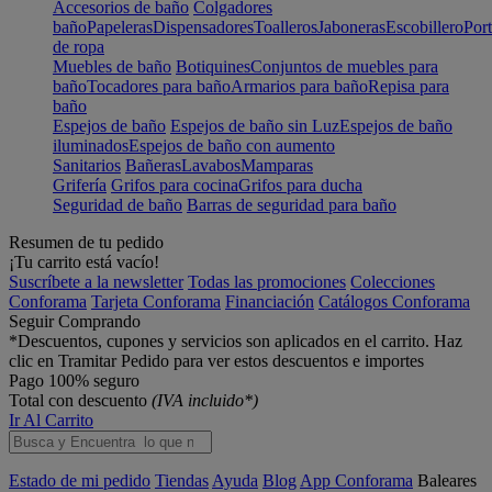
Accesorios de baño
Colgadores
baño
Papeleras
Dispensadores
Toalleros
Jaboneras
Escobillero
Port
de ropa
Muebles de baño
Botiquines
Conjuntos de muebles para
baño
Tocadores para baño
Armarios para baño
Repisa para
baño
Espejos de baño
Espejos de baño sin Luz
Espejos de baño
iluminados
Espejos de baño con aumento
Sanitarios
Bañeras
Lavabos
Mamparas
Grifería
Grifos para cocina
Grifos para ducha
Seguridad de baño
Barras de seguridad para baño
Resumen de tu pedido
¡Tu carrito está vacío!
Suscríbete a la newsletter
Todas las promociones
Colecciones
Conforama
Tarjeta Conforama
Financiación
Catálogos Conforama
Seguir Comprando
*Descuentos, cupones y servicios son aplicados en el carrito. Haz
clic en Tramitar Pedido para ver estos descuentos e importes
Pago 100% seguro
Total con descuento
(IVA incluido*)
Ir Al Carrito
Estado de mi pedido
Tiendas
Ayuda
Blog
App Conforama
Baleares