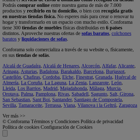
Podrás
comprar online
entre nuestra gama de más de 7.000
productos y
recibirlo en tu domicilio
, o bien con
recogida gratis
en nuestras tiendas física.
No esperes más para crear o renovar tu
hogar y transformarlo en un espacio con mucho estilo. Conforama
tiene 300
tiendas de muebles
físicas distribuidas en
6 países
distintos. Aproveche nuestras ofertas de
sofas baratos
,
colchones
baratos
y
liquidaciones de sofas
.
Conforama solo comercializa a través de su website o, físicamente,
en sus
tiendas de sofás
.
Alcalá de Guadaíra
,
Alcalá de Henares
,
Alcorcón
,
Alfafar
,
Alicante
,
Arinaga
,
Asturias
,
Badalona
,
Barakaldo
,
Barcelona
,
Burjassot
,
Castellón
,
Chafiras
,
Cordoba
,
Elche
,
Finestrat
,
Granada
,
Huércal de
Almería
,
La Coruña
,
La Laguna
,
La Zenia
,
Lanzarote
,
León
,
Lleida
,
Los Barrios
,
Madrid
,
Majadahonda
,
Málaga
,
Murcia
,
Orotava
,
Palma
,
Pamplona
,
Rivas
,
Sabadell
,
Sagunto
,
Salt, Girona
,
San Sebastian
,
Sant Boi
,
Santander
,
Santiago de Compostela
,
Sevilla
,
Tamaraceite
,
Terrassa
,
Viana
,
Vilanova i la Geltrú
,
Zaragoza
Ver más >>
© Conforama
Términos y Condiciones
Política de privacidad
Política de cookies
Configuración de Cookies