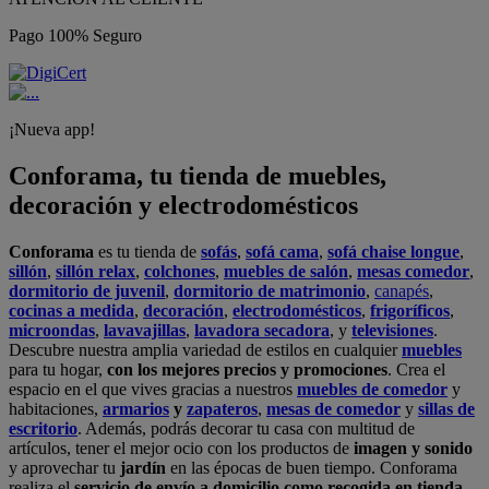
Pago 100% Seguro
¡Nueva app!
Conforama, tu tienda de muebles,
decoración y electrodomésticos
Conforama
es tu tienda de
sofás
,
sofá cama
,
sofá chaise longue
,
sillón
,
sillón relax
,
colchones
,
muebles de salón
,
mesas comedor
,
dormitorio de juvenil
,
dormitorio de matrimonio
,
canapés
,
cocinas a medida
,
decoración
,
electrodomésticos
,
frigoríficos
,
microondas
,
lavavajillas
,
lavadora secadora
, y
televisiones
.
Descubre nuestra amplia variedad de estilos en cualquier
muebles
para tu hogar,
con los mejores precios y promociones
. Crea el
espacio en el que vives gracias a nuestros
muebles de comedor
y
habitaciones,
armarios
y
zapateros
,
mesas de comedor
y
sillas de
escritorio
. Además, podrás decorar tu casa con multitud de
artículos, tener el mejor ocio con los productos de
imagen y sonido
y aprovechar tu
jardín
en las épocas de buen tiempo. Conforama
realiza el
servicio de envío a domicilio como recogida en tienda.