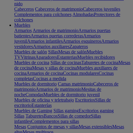
nido
Cabeceros
Cabeceros de matrimonio
Cabeceros juveniles
Complementos para colchones
Almohadas
Protectores de
colchones
Muebles
Armarios
Armarios de matrimonio
Armarios puertas
batientes
Armarios puertas correderas
Armarios
juvenil
Armarios infantiles
Armarios esquineros
Armarios
vestidores
Armarios auxiliares
Zapateros
Muebles de salón
Sillas
Mesas de salón
Muebles
TV
Vitrinas
Aparadores
Estanterias
Muebles recibidores
Muebles de cocina
Sillas de cocinas
Taburetes de cocina
Mesas
de cocina
Mesas y sillas de cocina
Muebles auxiliares de
cocina
Armarios de cocina
Cocinas modulares
Cocinas
completas
Cocinas a medida
Muebles de dormitorio
Camas matrimonio
Cabeceros de
matrimonio
Armarios de matrimonio
Mesitas de
noche
Comodas
Muebles de dormitorio juvenil
Muebles de oficina y teletrabajo
Escritorios
Sillas de
escritorio
Estanterías
Muebles de Gaming
Sillas gaming
Escritorios gaming
Sillas
Taburetes
Bancos
Sillas de comedor
Sillas
infantiles
Complementos para sillas
Mesas
Conjuntos de mesas y sillas
Mesas extensibles
Mesas
altas
Mesas multiusos