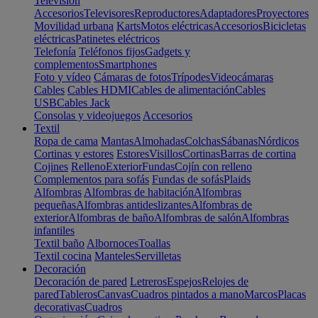
Televisión
Accesorios
Televisores
Reproductores
Adaptadores
Proyectores
Movilidad urbana
Karts
Motos eléctricas
Accesorios
Bicicletas
eléctricas
Patinetes eléctricos
Telefonía
Teléfonos fijos
Gadgets y
complementos
Smartphones
Foto y vídeo
Cámaras de fotos
Trípodes
Videocámaras
Cables
Cables HDMI
Cables de alimentación
Cables
USB
Cables Jack
Consolas y videojuegos
Accesorios
Textil
Ropa de cama
Mantas
Almohadas
Colchas
Sábanas
Nórdicos
Cortinas y estores
Estores
Visillos
Cortinas
Barras de cortina
Cojines
Relleno
Exterior
Fundas
Cojín con relleno
Complementos para sofás
Fundas de sofás
Plaids
Alfombras
Alfombras de habitación
Alfombras
pequeñas
Alfombras antideslizantes
Alfombras de
exterior
Alfombras de baño
Alfombras de salón
Alfombras
infantiles
Textil baño
Albornoces
Toallas
Textil cocina
Manteles
Servilletas
Decoración
Decoración de pared
Letreros
Espejos
Relojes de
pared
Tableros
Canvas
Cuadros pintados a mano
Marcos
Placas
decorativas
Cuadros