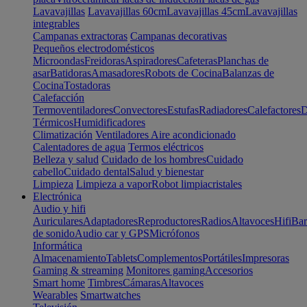
Lavavajillas
Lavavajillas 60cm
Lavavajillas 45cm
Lavavajillas
integrables
Campanas extractoras
Campanas decorativas
Pequeños electrodomésticos
Microondas
Freidoras
Aspiradores
Cafeteras
Planchas de
asar
Batidoras
Amasadores
Robots de Cocina
Balanzas de
Cocina
Tostadoras
Calefacción
Termoventiladores
Convectores
Estufas
Radiadores
Calefactores
D
Térmicos
Humidificadores
Climatización
Ventiladores
Aire acondicionado
Calentadores de agua
Termos eléctricos
Belleza y salud
Cuidado de los hombres
Cuidado
cabello
Cuidado dental
Salud y bienestar
Limpieza
Limpieza a vapor
Robot limpiacristales
Electrónica
Audio y hifi
Auriculares
Adaptadores
Reproductores
Radios
Altavoces
Hifi
Bar
de sonido
Audio car y GPS
Micrófonos
Informática
Almacenamiento
Tablets
Complementos
Portátiles
Impresoras
Gaming & streaming
Monitores gaming
Accesorios
Smart home
Timbres
Cámaras
Altavoces
Wearables
Smartwatches