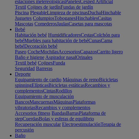
estaciones metereológicas
Paneles
Cesped Artificial
Textil
Cojines de jardín
Fundas de jardín
Piscina
Plegable
Limpieza de piscinas
Ducha
Hinchable
Juguetes
Columpios
Toboganes
Hinchables
Casitas
Mascotas
Comederos
Jaulas
Casetas para mascotas
Bebé
Habitación bebé
Humidificadores
Cestas
Colchón para
bebé
Muebles para habitación de bebé
Cunas
Cama
bebé
Decoración bebé
Paseo
Coche
Mochilas
Accesorios
Capazos
Carrito ligero
Baño e higiene
Aspirador nasal
Orinales
Textil bebé
Cojines
Funda
Seguridad
Barreras
Deporte
Equipamiento de cardio
Máquinas de remo
Bicicletas
spinning
Elípticas
Bicicletas estáticas
Recambios y
complementos
Cintas
Rodillos
Equipamiento de musculación
Bancos
Mancuernas
Máquinas
Plataformas
vibratorias
Recambios y complementos
Accesorios fitness
Bandas
Barras
Plataforma de
step
Cuerdas
Bolas y esferas de equilibrio
Recuperación muscular
Electroestimulación
Terapia de
percusión
Baño