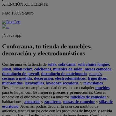
ATENCIÓN AL CLIENTE
Pago 100% Seguro
¡Nueva app!
Conforama, tu tienda de muebles,
decoración y electrodomésticos
Conforama
es tu tienda de
sofás
,
sofá cama
,
sofá chaise longue
,
sillón
,
sillón relax
,
colchones
,
muebles de salón
,
mesas comedor
,
dormitorio de juvenil
,
dormitorio de matrimonio
,
canapés
,
cocinas a medida
,
decoración
,
electrodomésticos
,
frigoríficos
,
microondas
,
lavavajillas
,
lavadora secadora
, y
televisiones
.
Descubre nuestra amplia variedad de estilos en cualquier
muebles
para tu hogar,
con los mejores precios y promociones
. Crea el
espacio en el que vives gracias a nuestros
muebles de comedor
y
habitaciones,
armarios
y
zapateros
,
mesas de comedor
y
sillas de
escritorio
. Además, podrás decorar tu casa con multitud de
artículos, tener el mejor ocio con los productos de
imagen y sonido
y aprovechar tu
jardín
en las épocas de buen tiempo. Conforama