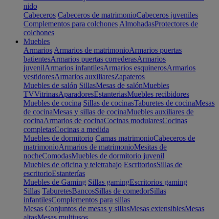
nido
Cabeceros
Cabeceros de matrimonio
Cabeceros juveniles
Complementos para colchones
Almohadas
Protectores de
colchones
Muebles
Armarios
Armarios de matrimonio
Armarios puertas
batientes
Armarios puertas correderas
Armarios
juvenil
Armarios infantiles
Armarios esquineros
Armarios
vestidores
Armarios auxiliares
Zapateros
Muebles de salón
Sillas
Mesas de salón
Muebles
TV
Vitrinas
Aparadores
Estanterias
Muebles recibidores
Muebles de cocina
Sillas de cocinas
Taburetes de cocina
Mesas
de cocina
Mesas y sillas de cocina
Muebles auxiliares de
cocina
Armarios de cocina
Cocinas modulares
Cocinas
completas
Cocinas a medida
Muebles de dormitorio
Camas matrimonio
Cabeceros de
matrimonio
Armarios de matrimonio
Mesitas de
noche
Comodas
Muebles de dormitorio juvenil
Muebles de oficina y teletrabajo
Escritorios
Sillas de
escritorio
Estanterías
Muebles de Gaming
Sillas gaming
Escritorios gaming
Sillas
Taburetes
Bancos
Sillas de comedor
Sillas
infantiles
Complementos para sillas
Mesas
Conjuntos de mesas y sillas
Mesas extensibles
Mesas
altas
Mesas multiusos