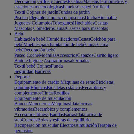
Decoración
Grifos y fuentes
Estatuas
Macetas
Termómetros y
estaciones metereológicas
Paneles
Cesped Artificial
Textil
Cojines de jardín
Fundas de jardín
Piscina
Plegable
Limpieza de piscinas
Ducha
Hinchable
Juguetes
Columpios
Toboganes
Hinchables
Casitas
Mascotas
Comederos
Jaulas
Casetas para mascotas
Bebé
Habitación bebé
Humidificadores
Cestas
Colchón para
bebé
Muebles para habitación de bebé
Cunas
Cama
bebé
Decoración bebé
Paseo
Coche
Mochilas
Accesorios
Capazos
Carrito ligero
Baño e higiene
Aspirador nasal
Orinales
Textil bebé
Cojines
Funda
Seguridad
Barreras
Deporte
Equipamiento de cardio
Máquinas de remo
Bicicletas
spinning
Elípticas
Bicicletas estáticas
Recambios y
complementos
Cintas
Rodillos
Equipamiento de musculación
Bancos
Mancuernas
Máquinas
Plataformas
vibratorias
Recambios y complementos
Accesorios fitness
Bandas
Barras
Plataforma de
step
Cuerdas
Bolas y esferas de equilibrio
Recuperación muscular
Electroestimulación
Terapia de
percusión