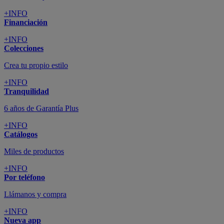
+INFO
Financiación
+INFO
Colecciones
Crea tu propio estilo
+INFO
Tranquilidad
6 años de Garantía Plus
+INFO
Catálogos
Miles de productos
+INFO
Por teléfono
Llámanos y compra
+INFO
Nueva app