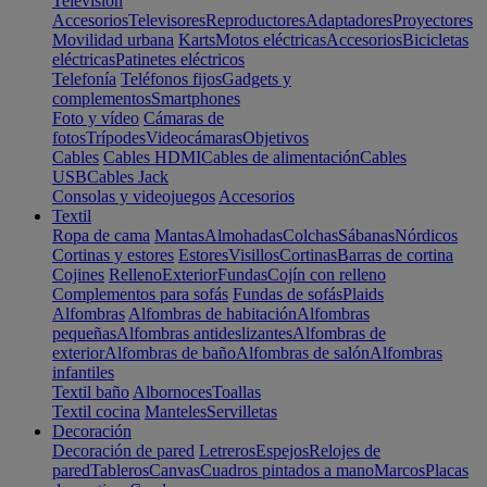
Televisión
Accesorios
Televisores
Reproductores
Adaptadores
Proyectores
Movilidad urbana
Karts
Motos eléctricas
Accesorios
Bicicletas
eléctricas
Patinetes eléctricos
Telefonía
Teléfonos fijos
Gadgets y
complementos
Smartphones
Foto y vídeo
Cámaras de
fotos
Trípodes
Videocámaras
Objetivos
Cables
Cables HDMI
Cables de alimentación
Cables
USB
Cables Jack
Consolas y videojuegos
Accesorios
Textil
Ropa de cama
Mantas
Almohadas
Colchas
Sábanas
Nórdicos
Cortinas y estores
Estores
Visillos
Cortinas
Barras de cortina
Cojines
Relleno
Exterior
Fundas
Cojín con relleno
Complementos para sofás
Fundas de sofás
Plaids
Alfombras
Alfombras de habitación
Alfombras
pequeñas
Alfombras antideslizantes
Alfombras de
exterior
Alfombras de baño
Alfombras de salón
Alfombras
infantiles
Textil baño
Albornoces
Toallas
Textil cocina
Manteles
Servilletas
Decoración
Decoración de pared
Letreros
Espejos
Relojes de
pared
Tableros
Canvas
Cuadros pintados a mano
Marcos
Placas