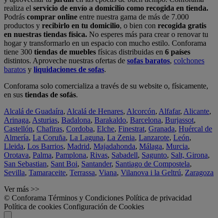
realiza el
servicio de envío a domicilio como recogida en tienda.
Podrás
comprar online
entre nuestra gama de más de 7.000
productos y
recibirlo en tu domicilio
, o bien con
recogida gratis
en nuestras tiendas física.
No esperes más para crear o renovar tu
hogar y transformarlo en un espacio con mucho estilo. Conforama
tiene 300
tiendas de muebles
físicas distribuidas en
6 países
distintos. Aproveche nuestras ofertas de
sofas baratos
,
colchones
baratos
y
liquidaciones de sofas
.
Conforama solo comercializa a través de su website o, físicamente,
en sus
tiendas de sofás
.
Alcalá de Guadaíra
,
Alcalá de Henares
,
Alcorcón
,
Alfafar
,
Alicante
,
Arinaga
,
Asturias
,
Badalona
,
Barakaldo
,
Barcelona
,
Burjassot
,
Castellón
,
Chafiras
,
Cordoba
,
Elche
,
Finestrat
,
Granada
,
Huércal de
Almería
,
La Coruña
,
La Laguna
,
La Zenia
,
Lanzarote
,
León
,
Lleida
,
Los Barrios
,
Madrid
,
Majadahonda
,
Málaga
,
Murcia
,
Orotava
,
Palma
,
Pamplona
,
Rivas
,
Sabadell
,
Sagunto
,
Salt, Girona
,
San Sebastian
,
Sant Boi
,
Santander
,
Santiago de Compostela
,
Sevilla
,
Tamaraceite
,
Terrassa
,
Viana
,
Vilanova i la Geltrú
,
Zaragoza
Ver más >>
© Conforama
Términos y Condiciones
Política de privacidad
Política de cookies
Configuración de Cookies