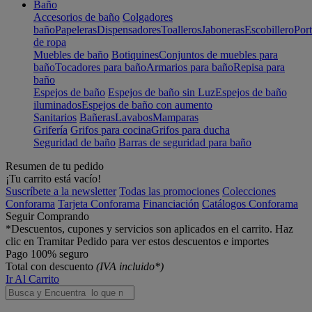
Baño
Accesorios de baño
Colgadores
baño
Papeleras
Dispensadores
Toalleros
Jaboneras
Escobillero
Port
de ropa
Muebles de baño
Botiquines
Conjuntos de muebles para
baño
Tocadores para baño
Armarios para baño
Repisa para
baño
Espejos de baño
Espejos de baño sin Luz
Espejos de baño
iluminados
Espejos de baño con aumento
Sanitarios
Bañeras
Lavabos
Mamparas
Grifería
Grifos para cocina
Grifos para ducha
Seguridad de baño
Barras de seguridad para baño
Resumen de tu pedido
¡Tu carrito está vacío!
Suscríbete a la newsletter
Todas las promociones
Colecciones
Conforama
Tarjeta Conforama
Financiación
Catálogos Conforama
Seguir Comprando
*Descuentos, cupones y servicios son aplicados en el carrito. Haz
clic en Tramitar Pedido para ver estos descuentos e importes
Pago 100% seguro
Total con descuento
(IVA incluido*)
Ir Al Carrito