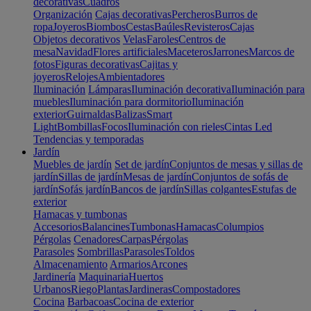
decorativas
Cuadros
Organización
Cajas decorativas
Percheros
Burros de
ropa
Joyeros
Biombos
Cestas
Baúles
Revisteros
Cajas
Objetos decorativos
Velas
Faroles
Centros de
mesa
Navidad
Flores artificiales
Maceteros
Jarrones
Marcos de
fotos
Figuras decorativas
Cajitas y
joyeros
Relojes
Ambientadores
Iluminación
Lámparas
Iluminación decorativa
Iluminación para
muebles
Iluminación para dormitorio
Iluminación
exterior
Guirnaldas
Balizas
Smart
Light
Bombillas
Focos
Iluminación con rieles
Cintas Led
Tendencias y temporadas
Jardín
Muebles de jardín
Set de jardín
Conjuntos de mesas y sillas de
jardín
Sillas de jardín
Mesas de jardín
Conjuntos de sofás de
jardín
Sofás jardín
Bancos de jardín
Sillas colgantes
Estufas de
exterior
Hamacas y tumbonas
Accesorios
Balancines
Tumbonas
Hamacas
Columpios
Pérgolas
Cenadores
Carpas
Pérgolas
Parasoles
Sombrillas
Parasoles
Toldos
Almacenamiento
Armarios
Arcones
Jardinería
Maquinaria
Huertos
Urbanos
Riego
Plantas
Jardineras
Compostadores
Cocina
Barbacoas
Cocina de exterior