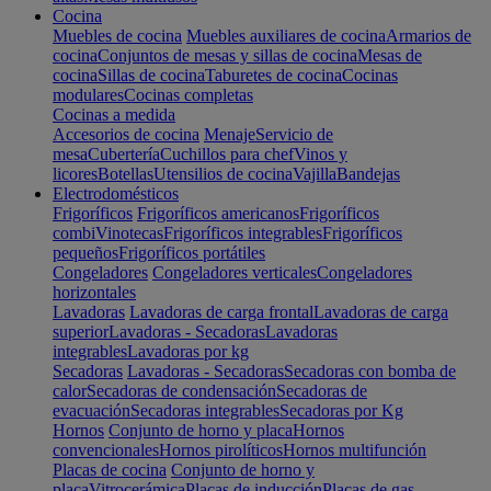
Cocina
Muebles de cocina
Muebles auxiliares de cocina
Armarios de
cocina
Conjuntos de mesas y sillas de cocina
Mesas de
cocina
Sillas de cocina
Taburetes de cocina
Cocinas
modulares
Cocinas completas
Cocinas a medida
Accesorios de cocina
Menaje
Servicio de
mesa
Cubertería
Cuchillos para chef
Vinos y
licores
Botellas
Utensilios de cocina
Vajilla
Bandejas
Electrodomésticos
Frigoríficos
Frigoríficos americanos
Frigoríficos
combi
Vinotecas
Frigoríficos integrables
Frigoríficos
pequeños
Frigoríficos portátiles
Congeladores
Congeladores verticales
Congeladores
horizontales
Lavadoras
Lavadoras de carga frontal
Lavadoras de carga
superior
Lavadoras - Secadoras
Lavadoras
integrables
Lavadoras por kg
Secadoras
Lavadoras - Secadoras
Secadoras con bomba de
calor
Secadoras de condensación
Secadoras de
evacuación
Secadoras integrables
Secadoras por Kg
Hornos
Conjunto de horno y placa
Hornos
convencionales
Hornos pirolíticos
Hornos multifunción
Placas de cocina
Conjunto de horno y
placa
Vitrocerámica
Placas de inducción
Placas de gas