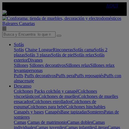
🔵Cambia tu electro con
-10% EXTRA
de descuento ☑️
AQUÍ
Baleares
Canarias
Sofás
Sofás
Chaise Longue
Rinconeras
Sofás cama
Sofás 2
plazas
Sofás 3 plazas
Sofás de piel
Sofás relax
Sofás
exterior
Divanes
Sillones
Sillones decorativos
Sillones relax
Sillones relax
levantapersonas
Puffs
Puffs decorativos
Puffs pera
Puffs reposapiés
Puffs con
almacenaje
Descanso
Colchones
Packs colchón y canapé
Colchones
viscoelásticos
Colchones de muelles
Colchones de muelles
ensacados
Colchones enrollados
Colchones de
espuma
Colchones para bebé
Colchones hinchables
Canapés y bases
Canapés
Base tapizadas
Somieres
Patas de
somieres
Camas
Camas de matrimonio
Camas dobles
Camas
individuales
Camas juveniles
Camas infantiles
Literas
Camas