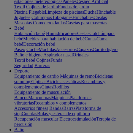
estaciones metereológicas
Paneles
Cesped Artificial
Textil
Cojines de jardín
Fundas de jardín
Piscina
Plegable
Limpieza de piscinas
Ducha
Hinchable
Juguetes
Columpios
Toboganes
Hinchables
Casitas
Mascotas
Comederos
Jaulas
Casetas para mascotas
Bebé
Habitación bebé
Humidificadores
Cestas
Colchón para
bebé
Muebles para habitación de bebé
Cunas
Cama
bebé
Decoración bebé
Paseo
Coche
Mochilas
Accesorios
Capazos
Carrito ligero
Baño e higiene
Aspirador nasal
Orinales
Textil bebé
Cojines
Funda
Seguridad
Barreras
Deporte
Equipamiento de cardio
Máquinas de remo
Bicicletas
spinning
Elípticas
Bicicletas estáticas
Recambios y
complementos
Cintas
Rodillos
Equipamiento de musculación
Bancos
Mancuernas
Máquinas
Plataformas
vibratorias
Recambios y complementos
Accesorios fitness
Bandas
Barras
Plataforma de
step
Cuerdas
Bolas y esferas de equilibrio
Recuperación muscular
Electroestimulación
Terapia de
percusión
Baño