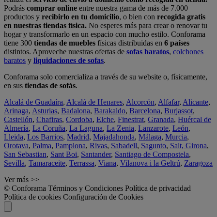
Podrás
comprar online
entre nuestra gama de más de 7.000
productos y
recibirlo en tu domicilio
, o bien con
recogida gratis
en nuestras tiendas física.
No esperes más para crear o renovar tu
hogar y transformarlo en un espacio con mucho estilo. Conforama
tiene 300
tiendas de muebles
físicas distribuidas en
6 países
distintos. Aproveche nuestras ofertas de
sofas baratos
,
colchones
baratos
y
liquidaciones de sofas
.
Conforama solo comercializa a través de su website o, físicamente,
en sus
tiendas de sofás
.
Alcalá de Guadaíra
,
Alcalá de Henares
,
Alcorcón
,
Alfafar
,
Alicante
,
Arinaga
,
Asturias
,
Badalona
,
Barakaldo
,
Barcelona
,
Burjassot
,
Castellón
,
Chafiras
,
Cordoba
,
Elche
,
Finestrat
,
Granada
,
Huércal de
Almería
,
La Coruña
,
La Laguna
,
La Zenia
,
Lanzarote
,
León
,
Lleida
,
Los Barrios
,
Madrid
,
Majadahonda
,
Málaga
,
Murcia
,
Orotava
,
Palma
,
Pamplona
,
Rivas
,
Sabadell
,
Sagunto
,
Salt, Girona
,
San Sebastian
,
Sant Boi
,
Santander
,
Santiago de Compostela
,
Sevilla
,
Tamaraceite
,
Terrassa
,
Viana
,
Vilanova i la Geltrú
,
Zaragoza
Ver más >>
© Conforama
Términos y Condiciones
Política de privacidad
Política de cookies
Configuración de Cookies