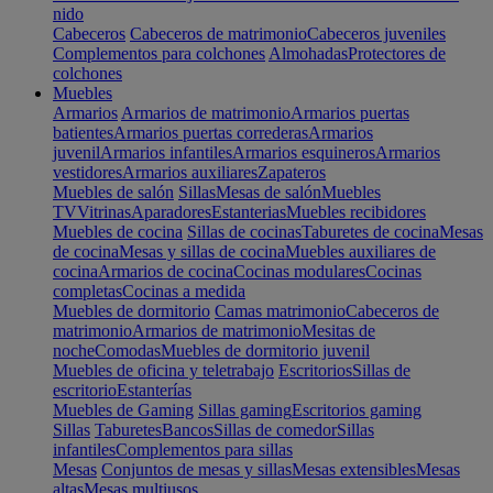
nido
Cabeceros
Cabeceros de matrimonio
Cabeceros juveniles
Complementos para colchones
Almohadas
Protectores de
colchones
Muebles
Armarios
Armarios de matrimonio
Armarios puertas
batientes
Armarios puertas correderas
Armarios
juvenil
Armarios infantiles
Armarios esquineros
Armarios
vestidores
Armarios auxiliares
Zapateros
Muebles de salón
Sillas
Mesas de salón
Muebles
TV
Vitrinas
Aparadores
Estanterias
Muebles recibidores
Muebles de cocina
Sillas de cocinas
Taburetes de cocina
Mesas
de cocina
Mesas y sillas de cocina
Muebles auxiliares de
cocina
Armarios de cocina
Cocinas modulares
Cocinas
completas
Cocinas a medida
Muebles de dormitorio
Camas matrimonio
Cabeceros de
matrimonio
Armarios de matrimonio
Mesitas de
noche
Comodas
Muebles de dormitorio juvenil
Muebles de oficina y teletrabajo
Escritorios
Sillas de
escritorio
Estanterías
Muebles de Gaming
Sillas gaming
Escritorios gaming
Sillas
Taburetes
Bancos
Sillas de comedor
Sillas
infantiles
Complementos para sillas
Mesas
Conjuntos de mesas y sillas
Mesas extensibles
Mesas
altas
Mesas multiusos