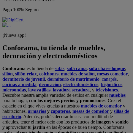
Pago 100% Seguro
¡Nueva app!
Conforama, tu tienda de muebles,
decoración y electrodomésticos
Conforama
es tu tienda de
sofás
,
sofá cama
,
sofá chaise longue
,
sillón
,
sillón relax
,
colchones
,
muebles de salón
,
mesas comedor
,
dormitorio de juvenil
,
dormitorio de matrimonio
,
canapés
,
cocinas a medida
,
decoración
,
electrodomésticos
,
frigoríficos
,
microondas
,
lavavajillas
,
lavadora secadora
, y
televisiones
.
Descubre nuestra amplia variedad de estilos en cualquier
muebles
para tu hogar,
con los mejores precios y promociones
. Crea el
espacio en el que vives gracias a nuestros
muebles de comedor
y
habitaciones,
armarios
y
zapateros
,
mesas de comedor
y
sillas de
escritorio
. Además, podrás decorar tu casa con multitud de
artículos, tener el mejor ocio con los productos de
imagen y sonido
y aprovechar tu
jardín
en las épocas de buen tiempo. Conforama
realiza el
servicio de envío a domicilio como recogida en tienda.