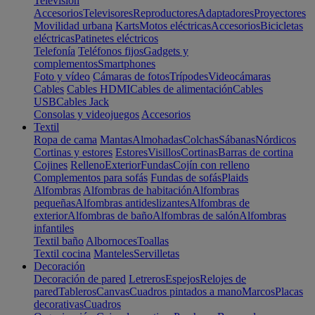
Televisión
Accesorios
Televisores
Reproductores
Adaptadores
Proyectores
Movilidad urbana
Karts
Motos eléctricas
Accesorios
Bicicletas
eléctricas
Patinetes eléctricos
Telefonía
Teléfonos fijos
Gadgets y
complementos
Smartphones
Foto y vídeo
Cámaras de fotos
Trípodes
Videocámaras
Cables
Cables HDMI
Cables de alimentación
Cables
USB
Cables Jack
Consolas y videojuegos
Accesorios
Textil
Ropa de cama
Mantas
Almohadas
Colchas
Sábanas
Nórdicos
Cortinas y estores
Estores
Visillos
Cortinas
Barras de cortina
Cojines
Relleno
Exterior
Fundas
Cojín con relleno
Complementos para sofás
Fundas de sofás
Plaids
Alfombras
Alfombras de habitación
Alfombras
pequeñas
Alfombras antideslizantes
Alfombras de
exterior
Alfombras de baño
Alfombras de salón
Alfombras
infantiles
Textil baño
Albornoces
Toallas
Textil cocina
Manteles
Servilletas
Decoración
Decoración de pared
Letreros
Espejos
Relojes de
pared
Tableros
Canvas
Cuadros pintados a mano
Marcos
Placas
decorativas
Cuadros