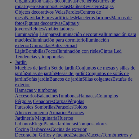
Organización
Cajas decorativas
Percheros
Burros de
ropa
Joyeros
Biombos
Cestas
Baúles
Revisteros
Cajas
Objetos decorativos
Velas
Faroles
Centros de
mesa
Navidad
Flores artificiales
Maceteros
Jarrones
Marcos de
fotos
Figuras decorativas
Cajitas y
joyeros
Relojes
Ambientadores
Iluminación
Lámparas
Iluminación decorativa
Iluminación para
muebles
Iluminación para dormitorio
Iluminación
exterior
Guirnaldas
Balizas
Smart
Light
Bombillas
Focos
Iluminación con rieles
Cintas Led
Tendencias y temporadas
Jardín
Muebles de jardín
Set de jardín
Conjuntos de mesas y sillas de
jardín
Sillas de jardín
Mesas de jardín
Conjuntos de sofás de
jardín
Sofás jardín
Bancos de jardín
Sillas colgantes
Estufas de
exterior
Hamacas y tumbonas
Accesorios
Balancines
Tumbonas
Hamacas
Columpios
Pérgolas
Cenadores
Carpas
Pérgolas
Parasoles
Sombrillas
Parasoles
Toldos
Almacenamiento
Armarios
Arcones
Jardinería
Maquinaria
Huertos
Urbanos
Riego
Plantas
Jardineras
Compostadores
Cocina
Barbacoas
Cocina de exterior
Decoración
Grifos y fuentes
Estatuas
Macetas
Termómetros y