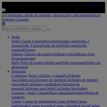
🔵Cambia tu electro con
-10% EXTRA
de descuento ☑️
AQUÍ
Baleares
Canarias
Sofás
Sofás
Chaise Longue
Rinconeras
Sofás cama
Sofás 2
plazas
Sofás 3 plazas
Sofás de piel
Sofás relax
Sofás
exterior
Divanes
Sillones
Sillones decorativos
Sillones relax
Sillones relax
levantapersonas
Puffs
Puffs decorativos
Puffs pera
Puffs reposapiés
Puffs con
almacenaje
Descanso
Colchones
Packs colchón y canapé
Colchones
viscoelásticos
Colchones de muelles
Colchones de muelles
ensacados
Colchones enrollados
Colchones de
espuma
Colchones para bebé
Colchones hinchables
Canapés y bases
Canapés
Base tapizadas
Somieres
Patas de
somieres
Camas
Camas de matrimonio
Camas dobles
Camas
individuales
Camas juveniles
Camas infantiles
Literas
Camas