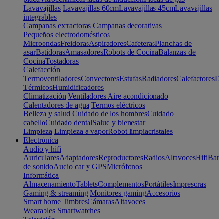
Lavavajillas
Lavavajillas 60cm
Lavavajillas 45cm
Lavavajillas
integrables
Campanas extractoras
Campanas decorativas
Pequeños electrodomésticos
Microondas
Freidoras
Aspiradores
Cafeteras
Planchas de
asar
Batidoras
Amasadores
Robots de Cocina
Balanzas de
Cocina
Tostadoras
Calefacción
Termoventiladores
Convectores
Estufas
Radiadores
Calefactores
D
Térmicos
Humidificadores
Climatización
Ventiladores
Aire acondicionado
Calentadores de agua
Termos eléctricos
Belleza y salud
Cuidado de los hombres
Cuidado
cabello
Cuidado dental
Salud y bienestar
Limpieza
Limpieza a vapor
Robot limpiacristales
Electrónica
Audio y hifi
Auriculares
Adaptadores
Reproductores
Radios
Altavoces
Hifi
Bar
de sonido
Audio car y GPS
Micrófonos
Informática
Almacenamiento
Tablets
Complementos
Portátiles
Impresoras
Gaming & streaming
Monitores gaming
Accesorios
Smart home
Timbres
Cámaras
Altavoces
Wearables
Smartwatches