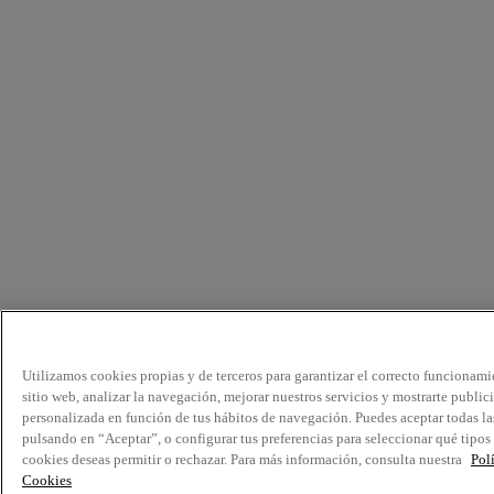
Utilizamos cookies propias y de terceros para garantizar el correcto funcionami
sitio web, analizar la navegación, mejorar nuestros servicios y mostrarte public
personalizada en función de tus hábitos de navegación. Puedes aceptar todas la
pulsando en “Aceptar”, o configurar tus preferencias para seleccionar qué tipos
cookies deseas permitir o rechazar. Para más información, consulta nuestra
Pol
Cookies