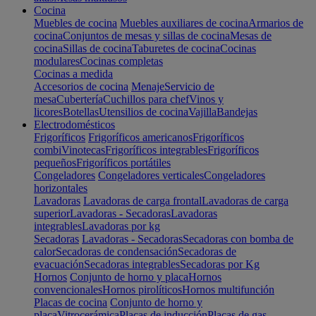
Cocina
Muebles de cocina
Muebles auxiliares de cocina
Armarios de
cocina
Conjuntos de mesas y sillas de cocina
Mesas de
cocina
Sillas de cocina
Taburetes de cocina
Cocinas
modulares
Cocinas completas
Cocinas a medida
Accesorios de cocina
Menaje
Servicio de
mesa
Cubertería
Cuchillos para chef
Vinos y
licores
Botellas
Utensilios de cocina
Vajilla
Bandejas
Electrodomésticos
Frigoríficos
Frigoríficos americanos
Frigoríficos
combi
Vinotecas
Frigoríficos integrables
Frigoríficos
pequeños
Frigoríficos portátiles
Congeladores
Congeladores verticales
Congeladores
horizontales
Lavadoras
Lavadoras de carga frontal
Lavadoras de carga
superior
Lavadoras - Secadoras
Lavadoras
integrables
Lavadoras por kg
Secadoras
Lavadoras - Secadoras
Secadoras con bomba de
calor
Secadoras de condensación
Secadoras de
evacuación
Secadoras integrables
Secadoras por Kg
Hornos
Conjunto de horno y placa
Hornos
convencionales
Hornos pirolíticos
Hornos multifunción
Placas de cocina
Conjunto de horno y
placa
Vitrocerámica
Placas de inducción
Placas de gas