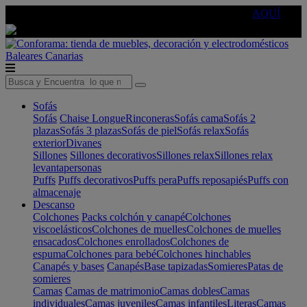
🔵Cambia tu electro con
-10% EXTRA
de descuento ☑️
AQUÍ
Baleares
Canarias
Sofás
Sofás
Chaise Longue
Rinconeras
Sofás cama
Sofás 2
plazas
Sofás 3 plazas
Sofás de piel
Sofás relax
Sofás
exterior
Divanes
Sillones
Sillones decorativos
Sillones relax
Sillones relax
levantapersonas
Puffs
Puffs decorativos
Puffs pera
Puffs reposapiés
Puffs con
almacenaje
Descanso
Colchones
Packs colchón y canapé
Colchones
viscoelásticos
Colchones de muelles
Colchones de muelles
ensacados
Colchones enrollados
Colchones de
espuma
Colchones para bebé
Colchones hinchables
Canapés y bases
Canapés
Base tapizadas
Somieres
Patas de
somieres
Camas
Camas de matrimonio
Camas dobles
Camas
individuales
Camas juveniles
Camas infantiles
Literas
Camas