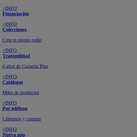
+INFO
Financiación
+INFO
Colecciones
Crea tu propio estilo
+INFO
Tranquilidad
6 años de Garantía Plus
+INFO
Catálogos
Miles de productos
+INFO
Por teléfono
Llámanos y compra
+INFO
Nueva app