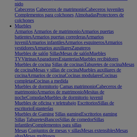
nido
Cabeceros
Cabeceros de matrimonio
Cabeceros juveniles
Complementos para colchones
Almohadas
Protectores de
colchones
Muebles
Armarios
Armarios de matrimonio
Armarios puertas
batientes
Armarios puertas correderas
Armarios
juvenil
Armarios infantiles
Armarios esquineros
Armarios
vestidores
Armarios auxiliares
Zapateros
Muebles de salón
Sillas
Mesas de salón
Muebles
TV
Vitrinas
Aparadores
Estanterias
Muebles recibidores
Muebles de cocina
Sillas de cocinas
Taburetes de cocina
Mesas
de cocina
Mesas y sillas de cocina
Muebles auxiliares de
cocina
Armarios de cocina
Cocinas modulares
Cocinas
completas
Cocinas a medida
Muebles de dormitorio
Camas matrimonio
Cabeceros de
matrimonio
Armarios de matrimonio
Mesitas de
noche
Comodas
Muebles de dormitorio juvenil
Muebles de oficina y teletrabajo
Escritorios
Sillas de
escritorio
Estanterías
Muebles de Gaming
Sillas gaming
Escritorios gaming
Sillas
Taburetes
Bancos
Sillas de comedor
Sillas
infantiles
Complementos para sillas
Mesas
Conjuntos de mesas y sillas
Mesas extensibles
Mesas
altas
Mesas multiusos