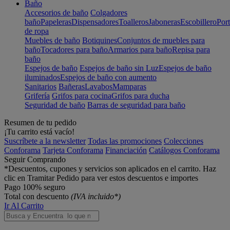
Baño
Accesorios de baño
Colgadores
baño
Papeleras
Dispensadores
Toalleros
Jaboneras
Escobillero
Port
de ropa
Muebles de baño
Botiquines
Conjuntos de muebles para
baño
Tocadores para baño
Armarios para baño
Repisa para
baño
Espejos de baño
Espejos de baño sin Luz
Espejos de baño
iluminados
Espejos de baño con aumento
Sanitarios
Bañeras
Lavabos
Mamparas
Grifería
Grifos para cocina
Grifos para ducha
Seguridad de baño
Barras de seguridad para baño
Resumen de tu pedido
¡Tu carrito está vacío!
Suscríbete a la newsletter
Todas las promociones
Colecciones
Conforama
Tarjeta Conforama
Financiación
Catálogos Conforama
Seguir Comprando
*Descuentos, cupones y servicios son aplicados en el carrito. Haz
clic en Tramitar Pedido para ver estos descuentos e importes
Pago 100% seguro
Total con descuento
(IVA incluido*)
Ir Al Carrito