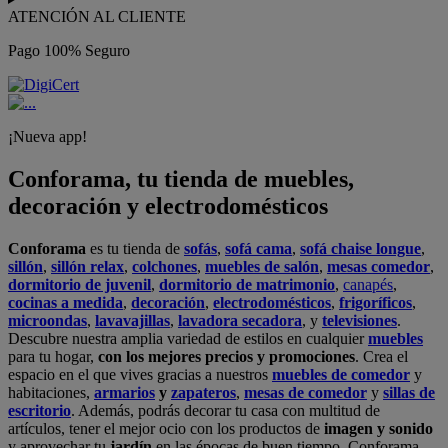
ATENCIÓN AL CLIENTE
Pago 100% Seguro
¡Nueva app!
Conforama, tu tienda de muebles,
decoración y electrodomésticos
Conforama
es tu tienda de
sofás
,
sofá cama
,
sofá chaise longue
,
sillón
,
sillón relax
,
colchones
,
muebles de salón
,
mesas comedor
,
dormitorio de juvenil
,
dormitorio de matrimonio
,
canapés
,
cocinas a medida
,
decoración
,
electrodomésticos
,
frigoríficos
,
microondas
,
lavavajillas
,
lavadora secadora
, y
televisiones
.
Descubre nuestra amplia variedad de estilos en cualquier
muebles
para tu hogar,
con los mejores precios y promociones
. Crea el
espacio en el que vives gracias a nuestros
muebles de comedor
y
habitaciones,
armarios
y
zapateros
,
mesas de comedor
y
sillas de
escritorio
. Además, podrás decorar tu casa con multitud de
artículos, tener el mejor ocio con los productos de
imagen y sonido
y aprovechar tu
jardín
en las épocas de buen tiempo. Conforama