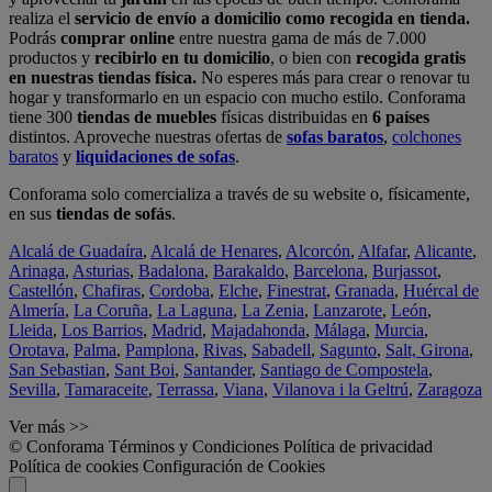
realiza el
servicio de envío a domicilio como recogida en tienda.
Podrás
comprar online
entre nuestra gama de más de 7.000
productos y
recibirlo en tu domicilio
, o bien con
recogida gratis
en nuestras tiendas física.
No esperes más para crear o renovar tu
hogar y transformarlo en un espacio con mucho estilo. Conforama
tiene 300
tiendas de muebles
físicas distribuidas en
6 países
distintos. Aproveche nuestras ofertas de
sofas baratos
,
colchones
baratos
y
liquidaciones de sofas
.
Conforama solo comercializa a través de su website o, físicamente,
en sus
tiendas de sofás
.
Alcalá de Guadaíra
,
Alcalá de Henares
,
Alcorcón
,
Alfafar
,
Alicante
,
Arinaga
,
Asturias
,
Badalona
,
Barakaldo
,
Barcelona
,
Burjassot
,
Castellón
,
Chafiras
,
Cordoba
,
Elche
,
Finestrat
,
Granada
,
Huércal de
Almería
,
La Coruña
,
La Laguna
,
La Zenia
,
Lanzarote
,
León
,
Lleida
,
Los Barrios
,
Madrid
,
Majadahonda
,
Málaga
,
Murcia
,
Orotava
,
Palma
,
Pamplona
,
Rivas
,
Sabadell
,
Sagunto
,
Salt, Girona
,
San Sebastian
,
Sant Boi
,
Santander
,
Santiago de Compostela
,
Sevilla
,
Tamaraceite
,
Terrassa
,
Viana
,
Vilanova i la Geltrú
,
Zaragoza
Ver más >>
© Conforama
Términos y Condiciones
Política de privacidad
Política de cookies
Configuración de Cookies