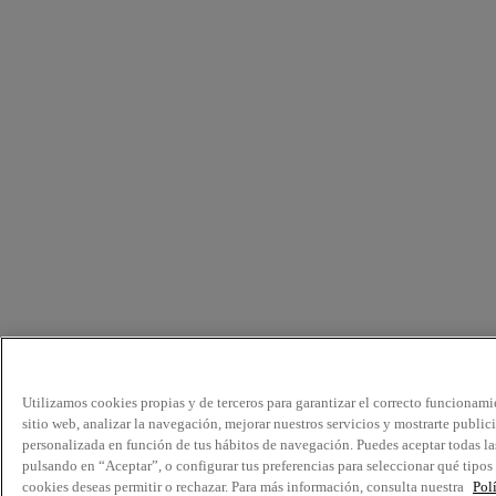
Utilizamos cookies propias y de terceros para garantizar el correcto funcionami
sitio web, analizar la navegación, mejorar nuestros servicios y mostrarte public
personalizada en función de tus hábitos de navegación. Puedes aceptar todas la
pulsando en “Aceptar”, o configurar tus preferencias para seleccionar qué tipos
cookies deseas permitir o rechazar. Para más información, consulta nuestra
Pol