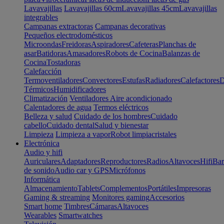
Lavavajillas
Lavavajillas 60cm
Lavavajillas 45cm
Lavavajillas
integrables
Campanas extractoras
Campanas decorativas
Pequeños electrodomésticos
Microondas
Freidoras
Aspiradores
Cafeteras
Planchas de
asar
Batidoras
Amasadores
Robots de Cocina
Balanzas de
Cocina
Tostadoras
Calefacción
Termoventiladores
Convectores
Estufas
Radiadores
Calefactores
D
Térmicos
Humidificadores
Climatización
Ventiladores
Aire acondicionado
Calentadores de agua
Termos eléctricos
Belleza y salud
Cuidado de los hombres
Cuidado
cabello
Cuidado dental
Salud y bienestar
Limpieza
Limpieza a vapor
Robot limpiacristales
Electrónica
Audio y hifi
Auriculares
Adaptadores
Reproductores
Radios
Altavoces
Hifi
Bar
de sonido
Audio car y GPS
Micrófonos
Informática
Almacenamiento
Tablets
Complementos
Portátiles
Impresoras
Gaming & streaming
Monitores gaming
Accesorios
Smart home
Timbres
Cámaras
Altavoces
Wearables
Smartwatches