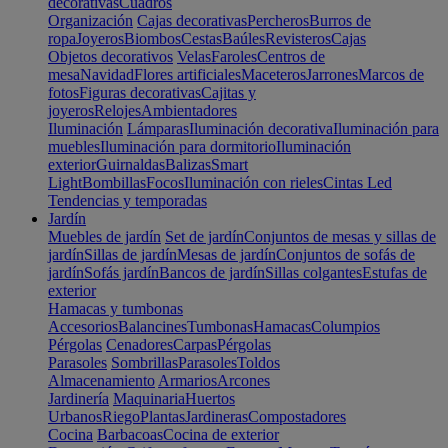
decorativas
Cuadros
Organización
Cajas decorativas
Percheros
Burros de
ropa
Joyeros
Biombos
Cestas
Baúles
Revisteros
Cajas
Objetos decorativos
Velas
Faroles
Centros de
mesa
Navidad
Flores artificiales
Maceteros
Jarrones
Marcos de
fotos
Figuras decorativas
Cajitas y
joyeros
Relojes
Ambientadores
Iluminación
Lámparas
Iluminación decorativa
Iluminación para
muebles
Iluminación para dormitorio
Iluminación
exterior
Guirnaldas
Balizas
Smart
Light
Bombillas
Focos
Iluminación con rieles
Cintas Led
Tendencias y temporadas
Jardín
Muebles de jardín
Set de jardín
Conjuntos de mesas y sillas de
jardín
Sillas de jardín
Mesas de jardín
Conjuntos de sofás de
jardín
Sofás jardín
Bancos de jardín
Sillas colgantes
Estufas de
exterior
Hamacas y tumbonas
Accesorios
Balancines
Tumbonas
Hamacas
Columpios
Pérgolas
Cenadores
Carpas
Pérgolas
Parasoles
Sombrillas
Parasoles
Toldos
Almacenamiento
Armarios
Arcones
Jardinería
Maquinaria
Huertos
Urbanos
Riego
Plantas
Jardineras
Compostadores
Cocina
Barbacoas
Cocina de exterior