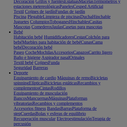
Decoración
Grifos y fuentes
Estatuas
Macetas
Termómetros y
estaciones metereológicas
Paneles
Cesped Artificial
Textil
Cojines de jardín
Fundas de jardín
Piscina
Plegable
Limpieza de piscinas
Ducha
Hinchable
Juguetes
Columpios
Toboganes
Hinchables
Casitas
Mascotas
Comederos
Jaulas
Casetas para mascotas
Bebé
Habitación bebé
Humidificadores
Cestas
Colchón para
bebé
Muebles para habitación de bebé
Cunas
Cama
bebé
Decoración bebé
Paseo
Coche
Mochilas
Accesorios
Capazos
Carrito ligero
Baño e higiene
Aspirador nasal
Orinales
Textil bebé
Cojines
Funda
Seguridad
Barreras
Deporte
Equipamiento de cardio
Máquinas de remo
Bicicletas
spinning
Elípticas
Bicicletas estáticas
Recambios y
complementos
Cintas
Rodillos
Equipamiento de musculación
Bancos
Mancuernas
Máquinas
Plataformas
vibratorias
Recambios y complementos
Accesorios fitness
Bandas
Barras
Plataforma de
step
Cuerdas
Bolas y esferas de equilibrio
Recuperación muscular
Electroestimulación
Terapia de
percusión