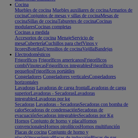
Cocina
Muebles de cocina
Muebles auxiliares de cocina
Armarios de
cocina
Conjuntos de mesas y sillas de cocina
Mesas de
cocina
Sillas de cocina
Taburetes de cocina
Cocinas
modulares
Cocinas completas
Cocinas a medida
Accesorios de cocina
Menaje
Servicio de
mesa
Cubertería
Cuchillos para chef
Vinos y
licores
Botellas
Utensilios de cocina
Vajilla
Bandejas
Electrodomésticos
Frigoríficos
Frigoríficos americanos
Frigoríficos
combi
Vinotecas
Frigoríficos integrables
Frigoríficos
pequeños
Frigoríficos portátiles
Congeladores
Congeladores verticales
Congeladores
horizontales
Lavadoras
Lavadoras de carga frontal
Lavadoras de carga
superior
Lavadoras - Secadoras
Lavadoras
integrables
Lavadoras por kg
Secadoras
Lavadoras - Secadoras
Secadoras con bomba de
calor
Secadoras de condensación
Secadoras de
evacuación
Secadoras integrables
Secadoras por Kg
Hornos
Conjunto de horno y placa
Hornos
convencionales
Hornos pirolíticos
Hornos multifunción
Placas de cocina
Conjunto de horno y
placa
Vitrocerámica
Placas de inducción
Placas de gas