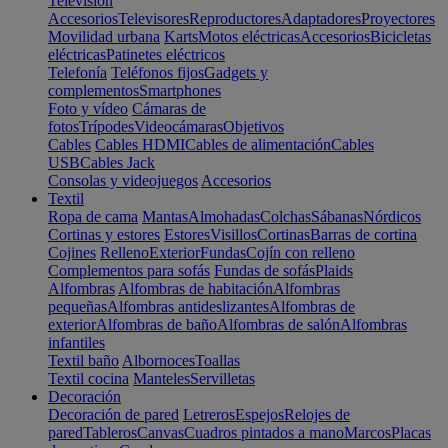
Televisión
Accesorios
Televisores
Reproductores
Adaptadores
Proyectores
Movilidad urbana
Karts
Motos eléctricas
Accesorios
Bicicletas
eléctricas
Patinetes eléctricos
Telefonía
Teléfonos fijos
Gadgets y
complementos
Smartphones
Foto y vídeo
Cámaras de
fotos
Trípodes
Videocámaras
Objetivos
Cables
Cables HDMI
Cables de alimentación
Cables
USB
Cables Jack
Consolas y videojuegos
Accesorios
Textil
Ropa de cama
Mantas
Almohadas
Colchas
Sábanas
Nórdicos
Cortinas y estores
Estores
Visillos
Cortinas
Barras de cortina
Cojines
Relleno
Exterior
Fundas
Cojín con relleno
Complementos para sofás
Fundas de sofás
Plaids
Alfombras
Alfombras de habitación
Alfombras
pequeñas
Alfombras antideslizantes
Alfombras de
exterior
Alfombras de baño
Alfombras de salón
Alfombras
infantiles
Textil baño
Albornoces
Toallas
Textil cocina
Manteles
Servilletas
Decoración
Decoración de pared
Letreros
Espejos
Relojes de
pared
Tableros
Canvas
Cuadros pintados a mano
Marcos
Placas