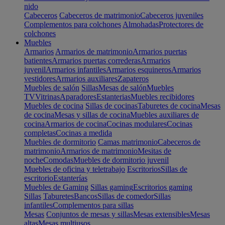
nido
Cabeceros
Cabeceros de matrimonio
Cabeceros juveniles
Complementos para colchones
Almohadas
Protectores de
colchones
Muebles
Armarios
Armarios de matrimonio
Armarios puertas
batientes
Armarios puertas correderas
Armarios
juvenil
Armarios infantiles
Armarios esquineros
Armarios
vestidores
Armarios auxiliares
Zapateros
Muebles de salón
Sillas
Mesas de salón
Muebles
TV
Vitrinas
Aparadores
Estanterias
Muebles recibidores
Muebles de cocina
Sillas de cocinas
Taburetes de cocina
Mesas
de cocina
Mesas y sillas de cocina
Muebles auxiliares de
cocina
Armarios de cocina
Cocinas modulares
Cocinas
completas
Cocinas a medida
Muebles de dormitorio
Camas matrimonio
Cabeceros de
matrimonio
Armarios de matrimonio
Mesitas de
noche
Comodas
Muebles de dormitorio juvenil
Muebles de oficina y teletrabajo
Escritorios
Sillas de
escritorio
Estanterías
Muebles de Gaming
Sillas gaming
Escritorios gaming
Sillas
Taburetes
Bancos
Sillas de comedor
Sillas
infantiles
Complementos para sillas
Mesas
Conjuntos de mesas y sillas
Mesas extensibles
Mesas
altas
Mesas multiusos