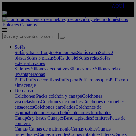
🔵Cambia tu electro con
-10% EXTRA
de descuento ☑️
AQUÍ
Baleares
Canarias
Sofás
Sofás
Chaise Longue
Rinconeras
Sofás cama
Sofás 2
plazas
Sofás 3 plazas
Sofás de piel
Sofás relax
Sofás
exterior
Divanes
Sillones
Sillones decorativos
Sillones relax
Sillones relax
levantapersonas
Puffs
Puffs decorativos
Puffs pera
Puffs reposapiés
Puffs con
almacenaje
Descanso
Colchones
Packs colchón y canapé
Colchones
viscoelásticos
Colchones de muelles
Colchones de muelles
ensacados
Colchones enrollados
Colchones de
espuma
Colchones para bebé
Colchones hinchables
Canapés y bases
Canapés
Base tapizadas
Somieres
Patas de
somieres
Camas
Camas de matrimonio
Camas dobles
Camas
individuales
Camas juveniles
Camas infantiles
Literas
Camas