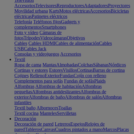
Televisión
Accesorios
Televisores
Reproductores
Adaptadores
Proyectores
Movilidad urbana
Karts
Motos eléctricas
Accesorios
Bicicletas
eléctricas
Patinetes eléctricos
Telefonía
Teléfonos fijos
Gadgets y
complementos
Smartphones
Foto y vídeo
Cámaras de
fotos
Trípodes
Videocámaras
Objetivos
Cables
Cables HDMI
Cables de alimentación
Cables
USB
Cables Jack
Consolas y videojuegos
Accesorios
Textil
Ropa de cama
Mantas
Almohadas
Colchas
Sábanas
Nórdicos
Cortinas y estores
Estores
Visillos
Cortinas
Barras de cortina
Cojines
Relleno
Exterior
Fundas
Cojín con relleno
Complementos para sofás
Fundas de sofás
Plaids
Alfombras
Alfombras de habitación
Alfombras
pequeñas
Alfombras antideslizantes
Alfombras de
exterior
Alfombras de baño
Alfombras de salón
Alfombras
infantiles
Textil baño
Albornoces
Toallas
Textil cocina
Manteles
Servilletas
Decoración
Decoración de pared
Letreros
Espejos
Relojes de
pared
Tableros
Canvas
Cuadros pintados a mano
Marcos
Placas