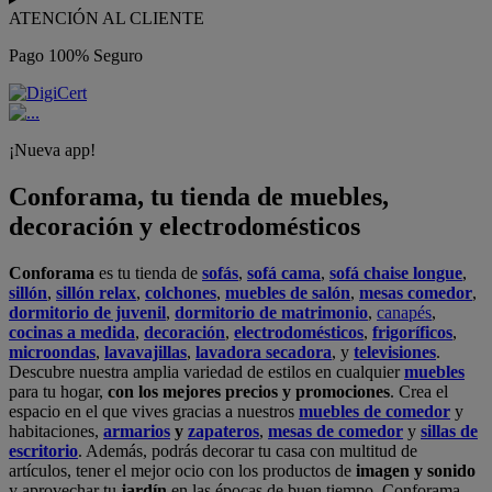
ATENCIÓN AL CLIENTE
Pago 100% Seguro
¡Nueva app!
Conforama, tu tienda de muebles,
decoración y electrodomésticos
Conforama
es tu tienda de
sofás
,
sofá cama
,
sofá chaise longue
,
sillón
,
sillón relax
,
colchones
,
muebles de salón
,
mesas comedor
,
dormitorio de juvenil
,
dormitorio de matrimonio
,
canapés
,
cocinas a medida
,
decoración
,
electrodomésticos
,
frigoríficos
,
microondas
,
lavavajillas
,
lavadora secadora
, y
televisiones
.
Descubre nuestra amplia variedad de estilos en cualquier
muebles
para tu hogar,
con los mejores precios y promociones
. Crea el
espacio en el que vives gracias a nuestros
muebles de comedor
y
habitaciones,
armarios
y
zapateros
,
mesas de comedor
y
sillas de
escritorio
. Además, podrás decorar tu casa con multitud de
artículos, tener el mejor ocio con los productos de
imagen y sonido
y aprovechar tu
jardín
en las épocas de buen tiempo. Conforama