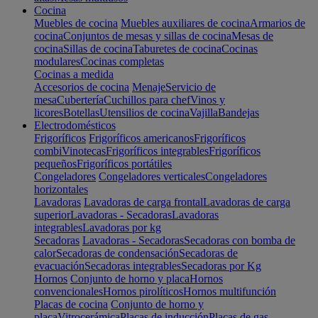
Cocina
Muebles de cocina
Muebles auxiliares de cocina
Armarios de
cocina
Conjuntos de mesas y sillas de cocina
Mesas de
cocina
Sillas de cocina
Taburetes de cocina
Cocinas
modulares
Cocinas completas
Cocinas a medida
Accesorios de cocina
Menaje
Servicio de
mesa
Cubertería
Cuchillos para chef
Vinos y
licores
Botellas
Utensilios de cocina
Vajilla
Bandejas
Electrodomésticos
Frigoríficos
Frigoríficos americanos
Frigoríficos
combi
Vinotecas
Frigoríficos integrables
Frigoríficos
pequeños
Frigoríficos portátiles
Congeladores
Congeladores verticales
Congeladores
horizontales
Lavadoras
Lavadoras de carga frontal
Lavadoras de carga
superior
Lavadoras - Secadoras
Lavadoras
integrables
Lavadoras por kg
Secadoras
Lavadoras - Secadoras
Secadoras con bomba de
calor
Secadoras de condensación
Secadoras de
evacuación
Secadoras integrables
Secadoras por Kg
Hornos
Conjunto de horno y placa
Hornos
convencionales
Hornos pirolíticos
Hornos multifunción
Placas de cocina
Conjunto de horno y
placa
Vitrocerámica
Placas de inducción
Placas de gas