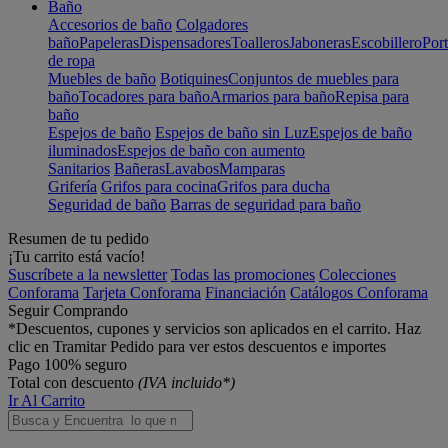
Baño
Accesorios de baño
Colgadores
baño
Papeleras
Dispensadores
Toalleros
Jaboneras
Escobillero
Port
de ropa
Muebles de baño
Botiquines
Conjuntos de muebles para
baño
Tocadores para baño
Armarios para baño
Repisa para
baño
Espejos de baño
Espejos de baño sin Luz
Espejos de baño
iluminados
Espejos de baño con aumento
Sanitarios
Bañeras
Lavabos
Mamparas
Grifería
Grifos para cocina
Grifos para ducha
Seguridad de baño
Barras de seguridad para baño
Resumen de tu pedido
¡Tu carrito está vacío!
Suscríbete a la newsletter
Todas las promociones
Colecciones
Conforama
Tarjeta Conforama
Financiación
Catálogos Conforama
Seguir Comprando
*Descuentos, cupones y servicios son aplicados en el carrito. Haz
clic en Tramitar Pedido para ver estos descuentos e importes
Pago 100% seguro
Total con descuento
(IVA incluido*)
Ir Al Carrito