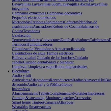
Lavavajillas
Lavavajillas 60cm
Lavavajillas 45cm
Lavavajillas
integrables
Campanas extractoras
Campanas decorativas
Pequeños electrodomésticos
Microondas
Freidoras
Aspiradores
Cafeteras
Planchas de
asar
Batidoras
Amasadores
Robots de Cocina
Balanzas de
Cocina
Tostadoras
Calefacción
Termoventiladores
Convectores
Estufas
Radiadores
Calefactores
D
Térmicos
Humidificadores
Climatización
Ventiladores
Aire acondicionado
Calentadores de agua
Termos eléctricos
Belleza y salud
Cuidado de los hombres
Cuidado
cabello
Cuidado dental
Salud y bienestar
Limpieza
Limpieza a vapor
Robot limpiacristales
Electrónica
Audio y hifi
Auriculares
Adaptadores
Reproductores
Radios
Altavoces
Hifi
Bar
de sonido
Audio car y GPS
Micrófonos
Informática
Almacenamiento
Tablets
Complementos
Portátiles
Impresoras
Gaming & streaming
Monitores gaming
Accesorios
Smart home
Timbres
Cámaras
Altavoces
Wearables
Smartwatches