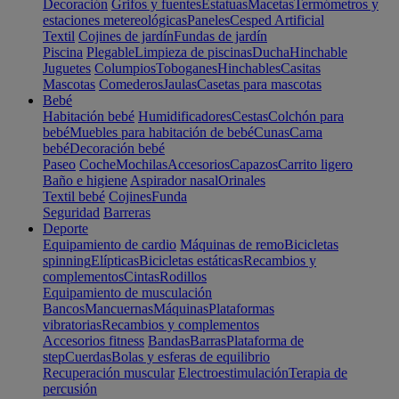
Decoración
Grifos y fuentes
Estatuas
Macetas
Termómetros y
estaciones metereológicas
Paneles
Cesped Artificial
Textil
Cojines de jardín
Fundas de jardín
Piscina
Plegable
Limpieza de piscinas
Ducha
Hinchable
Juguetes
Columpios
Toboganes
Hinchables
Casitas
Mascotas
Comederos
Jaulas
Casetas para mascotas
Bebé
Habitación bebé
Humidificadores
Cestas
Colchón para
bebé
Muebles para habitación de bebé
Cunas
Cama
bebé
Decoración bebé
Paseo
Coche
Mochilas
Accesorios
Capazos
Carrito ligero
Baño e higiene
Aspirador nasal
Orinales
Textil bebé
Cojines
Funda
Seguridad
Barreras
Deporte
Equipamiento de cardio
Máquinas de remo
Bicicletas
spinning
Elípticas
Bicicletas estáticas
Recambios y
complementos
Cintas
Rodillos
Equipamiento de musculación
Bancos
Mancuernas
Máquinas
Plataformas
vibratorias
Recambios y complementos
Accesorios fitness
Bandas
Barras
Plataforma de
step
Cuerdas
Bolas y esferas de equilibrio
Recuperación muscular
Electroestimulación
Terapia de
percusión