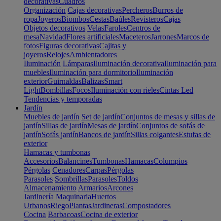
decorativas
Cuadros
Organización
Cajas decorativas
Percheros
Burros de
ropa
Joyeros
Biombos
Cestas
Baúles
Revisteros
Cajas
Objetos decorativos
Velas
Faroles
Centros de
mesa
Navidad
Flores artificiales
Maceteros
Jarrones
Marcos de
fotos
Figuras decorativas
Cajitas y
joyeros
Relojes
Ambientadores
Iluminación
Lámparas
Iluminación decorativa
Iluminación para
muebles
Iluminación para dormitorio
Iluminación
exterior
Guirnaldas
Balizas
Smart
Light
Bombillas
Focos
Iluminación con rieles
Cintas Led
Tendencias y temporadas
Jardín
Muebles de jardín
Set de jardín
Conjuntos de mesas y sillas de
jardín
Sillas de jardín
Mesas de jardín
Conjuntos de sofás de
jardín
Sofás jardín
Bancos de jardín
Sillas colgantes
Estufas de
exterior
Hamacas y tumbonas
Accesorios
Balancines
Tumbonas
Hamacas
Columpios
Pérgolas
Cenadores
Carpas
Pérgolas
Parasoles
Sombrillas
Parasoles
Toldos
Almacenamiento
Armarios
Arcones
Jardinería
Maquinaria
Huertos
Urbanos
Riego
Plantas
Jardineras
Compostadores
Cocina
Barbacoas
Cocina de exterior