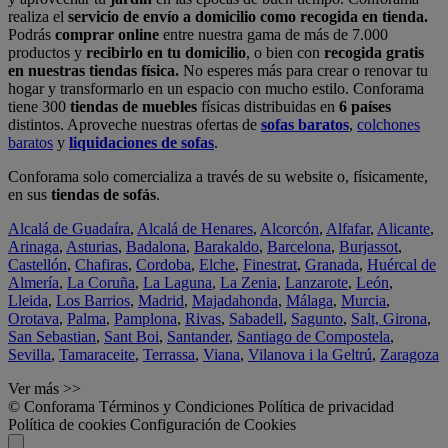
realiza el
servicio de envío a domicilio como recogida en tienda.
Podrás
comprar online
entre nuestra gama de más de 7.000
productos y
recibirlo en tu domicilio
, o bien con
recogida gratis
en nuestras tiendas física.
No esperes más para crear o renovar tu
hogar y transformarlo en un espacio con mucho estilo. Conforama
tiene 300
tiendas de muebles
físicas distribuidas en
6 países
distintos. Aproveche nuestras ofertas de
sofas baratos
,
colchones
baratos
y
liquidaciones de sofas
.
Conforama solo comercializa a través de su website o, físicamente,
en sus
tiendas de sofás
.
Alcalá de Guadaíra
,
Alcalá de Henares
,
Alcorcón
,
Alfafar
,
Alicante
,
Arinaga
,
Asturias
,
Badalona
,
Barakaldo
,
Barcelona
,
Burjassot
,
Castellón
,
Chafiras
,
Cordoba
,
Elche
,
Finestrat
,
Granada
,
Huércal de
Almería
,
La Coruña
,
La Laguna
,
La Zenia
,
Lanzarote
,
León
,
Lleida
,
Los Barrios
,
Madrid
,
Majadahonda
,
Málaga
,
Murcia
,
Orotava
,
Palma
,
Pamplona
,
Rivas
,
Sabadell
,
Sagunto
,
Salt, Girona
,
San Sebastian
,
Sant Boi
,
Santander
,
Santiago de Compostela
,
Sevilla
,
Tamaraceite
,
Terrassa
,
Viana
,
Vilanova i la Geltrú
,
Zaragoza
Ver más >>
© Conforama
Términos y Condiciones
Política de privacidad
Política de cookies
Configuración de Cookies