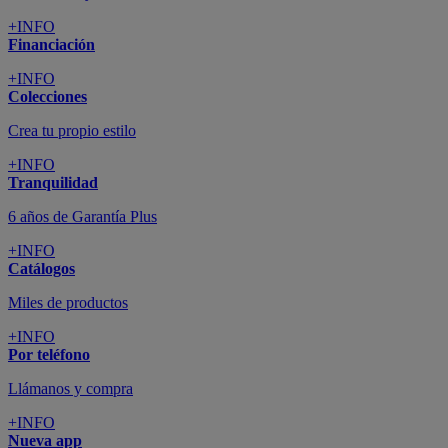
+INFO
Financiación
+INFO
Colecciones
Crea tu propio estilo
+INFO
Tranquilidad
6 años de Garantía Plus
+INFO
Catálogos
Miles de productos
+INFO
Por teléfono
Llámanos y compra
+INFO
Nueva app