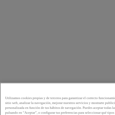
Utilizamos cookies propias y de terceros para garantizar el correcto funcionami
sitio web, analizar la navegación, mejorar nuestros servicios y mostrarte public
personalizada en función de tus hábitos de navegación. Puedes aceptar todas la
pulsando en “Aceptar”, o configurar tus preferencias para seleccionar qué tipos