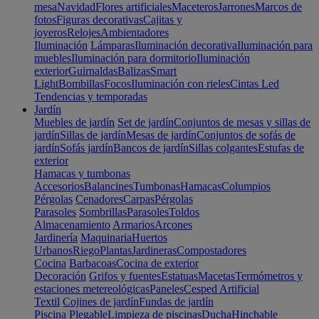
mesa
Navidad
Flores artificiales
Maceteros
Jarrones
Marcos de
fotos
Figuras decorativas
Cajitas y
joyeros
Relojes
Ambientadores
Iluminación
Lámparas
Iluminación decorativa
Iluminación para
muebles
Iluminación para dormitorio
Iluminación
exterior
Guirnaldas
Balizas
Smart
Light
Bombillas
Focos
Iluminación con rieles
Cintas Led
Tendencias y temporadas
Jardín
Muebles de jardín
Set de jardín
Conjuntos de mesas y sillas de
jardín
Sillas de jardín
Mesas de jardín
Conjuntos de sofás de
jardín
Sofás jardín
Bancos de jardín
Sillas colgantes
Estufas de
exterior
Hamacas y tumbonas
Accesorios
Balancines
Tumbonas
Hamacas
Columpios
Pérgolas
Cenadores
Carpas
Pérgolas
Parasoles
Sombrillas
Parasoles
Toldos
Almacenamiento
Armarios
Arcones
Jardinería
Maquinaria
Huertos
Urbanos
Riego
Plantas
Jardineras
Compostadores
Cocina
Barbacoas
Cocina de exterior
Decoración
Grifos y fuentes
Estatuas
Macetas
Termómetros y
estaciones metereológicas
Paneles
Cesped Artificial
Textil
Cojines de jardín
Fundas de jardín
Piscina
Plegable
Limpieza de piscinas
Ducha
Hinchable