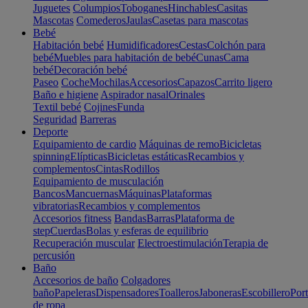
Juguetes
Columpios
Toboganes
Hinchables
Casitas
Mascotas
Comederos
Jaulas
Casetas para mascotas
Bebé
Habitación bebé
Humidificadores
Cestas
Colchón para
bebé
Muebles para habitación de bebé
Cunas
Cama
bebé
Decoración bebé
Paseo
Coche
Mochilas
Accesorios
Capazos
Carrito ligero
Baño e higiene
Aspirador nasal
Orinales
Textil bebé
Cojines
Funda
Seguridad
Barreras
Deporte
Equipamiento de cardio
Máquinas de remo
Bicicletas
spinning
Elípticas
Bicicletas estáticas
Recambios y
complementos
Cintas
Rodillos
Equipamiento de musculación
Bancos
Mancuernas
Máquinas
Plataformas
vibratorias
Recambios y complementos
Accesorios fitness
Bandas
Barras
Plataforma de
step
Cuerdas
Bolas y esferas de equilibrio
Recuperación muscular
Electroestimulación
Terapia de
percusión
Baño
Accesorios de baño
Colgadores
baño
Papeleras
Dispensadores
Toalleros
Jaboneras
Escobillero
Port
de ropa