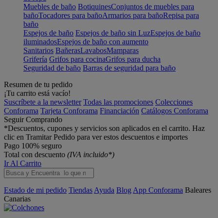
Muebles de baño
Botiquines
Conjuntos de muebles para
baño
Tocadores para baño
Armarios para baño
Repisa para
baño
Espejos de baño
Espejos de baño sin Luz
Espejos de baño
iluminados
Espejos de baño con aumento
Sanitarios
Bañeras
Lavabos
Mamparas
Grifería
Grifos para cocina
Grifos para ducha
Seguridad de baño
Barras de seguridad para baño
Resumen de tu pedido
¡Tu carrito está vacío!
Suscríbete a la newsletter
Todas las promociones
Colecciones
Conforama
Tarjeta Conforama
Financiación
Catálogos Conforama
Seguir Comprando
*Descuentos, cupones y servicios son aplicados en el carrito. Haz
clic en Tramitar Pedido para ver estos descuentos e importes
Pago 100% seguro
Total con descuento
(IVA incluido*)
Ir Al Carrito
Estado de mi pedido
Tiendas
Ayuda
Blog
App Conforama
Baleares
Canarias