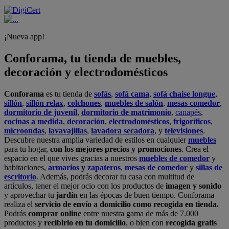
¡Nueva app!
Conforama, tu tienda de muebles,
decoración y electrodomésticos
Conforama
es tu tienda de
sofás
,
sofá cama
,
sofá chaise longue
,
sillón
,
sillón relax
,
colchones
,
muebles de salón
,
mesas comedor
,
dormitorio de juvenil
,
dormitorio de matrimonio
,
canapés
,
cocinas a medida
,
decoración
,
electrodomésticos
,
frigoríficos
,
microondas
,
lavavajillas
,
lavadora secadora
, y
televisiones
.
Descubre nuestra amplia variedad de estilos en cualquier
muebles
para tu hogar,
con los mejores precios y promociones
. Crea el
espacio en el que vives gracias a nuestros
muebles de comedor
y
habitaciones,
armarios
y
zapateros
,
mesas de comedor
y
sillas de
escritorio
. Además, podrás decorar tu casa con multitud de
artículos, tener el mejor ocio con los productos de
imagen y sonido
y aprovechar tu
jardín
en las épocas de buen tiempo. Conforama
realiza el
servicio de envío a domicilio como recogida en tienda.
Podrás
comprar online
entre nuestra gama de más de 7.000
productos y
recibirlo en tu domicilio
, o bien con
recogida gratis