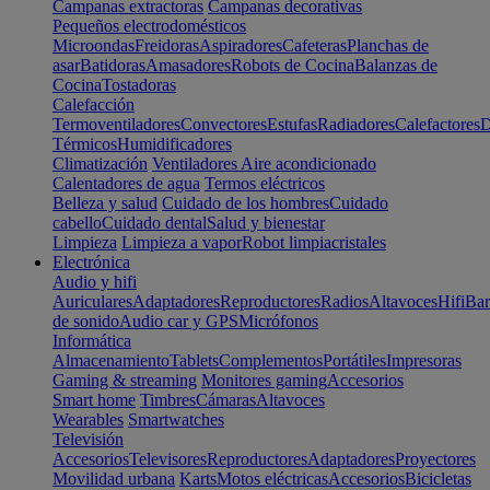
Campanas extractoras
Campanas decorativas
Pequeños electrodomésticos
Microondas
Freidoras
Aspiradores
Cafeteras
Planchas de
asar
Batidoras
Amasadores
Robots de Cocina
Balanzas de
Cocina
Tostadoras
Calefacción
Termoventiladores
Convectores
Estufas
Radiadores
Calefactores
D
Térmicos
Humidificadores
Climatización
Ventiladores
Aire acondicionado
Calentadores de agua
Termos eléctricos
Belleza y salud
Cuidado de los hombres
Cuidado
cabello
Cuidado dental
Salud y bienestar
Limpieza
Limpieza a vapor
Robot limpiacristales
Electrónica
Audio y hifi
Auriculares
Adaptadores
Reproductores
Radios
Altavoces
Hifi
Bar
de sonido
Audio car y GPS
Micrófonos
Informática
Almacenamiento
Tablets
Complementos
Portátiles
Impresoras
Gaming & streaming
Monitores gaming
Accesorios
Smart home
Timbres
Cámaras
Altavoces
Wearables
Smartwatches
Televisión
Accesorios
Televisores
Reproductores
Adaptadores
Proyectores
Movilidad urbana
Karts
Motos eléctricas
Accesorios
Bicicletas