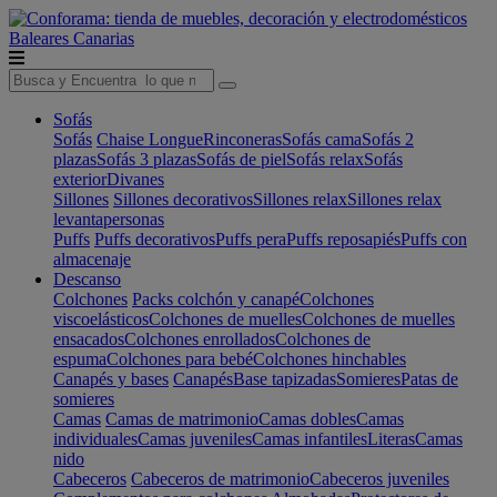
Baleares
Canarias
Sofás
Sofás
Chaise Longue
Rinconeras
Sofás cama
Sofás 2
plazas
Sofás 3 plazas
Sofás de piel
Sofás relax
Sofás
exterior
Divanes
Sillones
Sillones decorativos
Sillones relax
Sillones relax
levantapersonas
Puffs
Puffs decorativos
Puffs pera
Puffs reposapiés
Puffs con
almacenaje
Descanso
Colchones
Packs colchón y canapé
Colchones
viscoelásticos
Colchones de muelles
Colchones de muelles
ensacados
Colchones enrollados
Colchones de
espuma
Colchones para bebé
Colchones hinchables
Canapés y bases
Canapés
Base tapizadas
Somieres
Patas de
somieres
Camas
Camas de matrimonio
Camas dobles
Camas
individuales
Camas juveniles
Camas infantiles
Literas
Camas
nido
Cabeceros
Cabeceros de matrimonio
Cabeceros juveniles