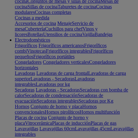
cocina
Conjuntos de mesas y sillas de cocina
Mesas de
cocina
Sillas de cocina
Taburetes de cocina
Cocinas
modulares
Cocinas completas
Cocinas a medida
Accesorios de cocina
Menaje
Servicio de
mesa
Cubertería
Cuchillos para chef
Vinos y
licores
Botellas
Utensilios de cocina
Vajilla
Bandejas
Electrodomésticos
Frigoríficos
Frigoríficos americanos
Frigoríficos
combi
Vinotecas
Frigoríficos integrables
Frigoríficos
pequeños
Frigoríficos portátiles
Congeladores
Congeladores verticales
Congeladores
horizontales
Lavadoras
Lavadoras de carga frontal
Lavadoras de carga
superior
Lavadoras - Secadoras
Lavadoras
integrables
Lavadoras por kg
Secadoras
Lavadoras - Secadoras
Secadoras con bomba de
calor
Secadoras de condensación
Secadoras de
evacuación
Secadoras integrables
Secadoras por Kg
Hornos
Conjunto de horno y placa
Hornos
convencionales
Hornos pirolíticos
Hornos multifunción
Placas de cocina
Conjunto de horno y
placa
Vitrocerámica
Placas de inducción
Placas de gas
Lavavajillas
Lavavajillas 60cm
Lavavajillas 45cm
Lavavajillas
integrables