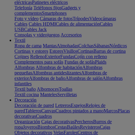
eléctricas
Patinetes eléctricos
Telefonía
Teléfonos fijos
Gadgets y
complementos
Smartphones
Foto y vídeo
Cámaras de fotos
Trípodes
Videocámaras
Cables
Cables HDMI
Cables de alimentación
Cables
USB
Cables Jack
Consolas y videojuegos
Accesorios
Textil
Ropa de cama
Mantas
Almohadas
Colchas
Sábanas
Nórdicos
Cortinas y estores
Estores
Visillos
Cortinas
Barras de cortina
Cojines
Relleno
Exterior
Fundas
Cojín con relleno
Complementos para sofás
Fundas de sofás
Plaids
Alfombras
Alfombras de habitación
Alfombras
pequeñas
Alfombras antideslizantes
Alfombras de
exterior
Alfombras de baño
Alfombras de salón
Alfombras
infantiles
Textil baño
Albornoces
Toallas
Textil cocina
Manteles
Servilletas
Decoración
Decoración de pared
Letreros
Espejos
Relojes de
pared
Tableros
Canvas
Cuadros pintados a mano
Marcos
Placas
decorativas
Cuadros
Organización
Cajas decorativas
Percheros
Burros de
ropa
Joyeros
Biombos
Cestas
Baúles
Revisteros
Cajas
Objetos decorativos
Velas
Faroles
Centros de