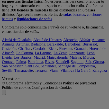
en nuestras tiendas física.
No esperes más para crear o renovar tu
hogar y transformarlo en un espacio con mucho estilo. Conforama
tiene 300
tiendas de muebles
físicas distribuidas en
6 países
distintos. Aproveche nuestras ofertas de
sofas baratos
,
colchones
baratos
y
liquidaciones de sofas
.
Conforama solo comercializa a través de su website o, físicamente,
en sus
tiendas de sofás
.
Alcalá de Guadaíra
,
Alcalá de Henares
,
Alcorcón
,
Alfafar
,
Alicante
,
Arinaga
,
Asturias
,
Badalona
,
Barakaldo
,
Barcelona
,
Burjassot
,
Castellón
,
Chafiras
,
Cordoba
,
Elche
,
Finestrat
,
Granada
,
Huércal de
Almería
,
La Coruña
,
La Laguna
,
La Zenia
,
Lanzarote
,
León
,
Lleida
,
Los Barrios
,
Madrid
,
Majadahonda
,
Málaga
,
Murcia
,
Orotava
,
Palma
,
Pamplona
,
Rivas
,
Sabadell
,
Sagunto
,
Salt, Girona
,
San Sebastian
,
Sant Boi
,
Santander
,
Santiago de Compostela
,
Sevilla
,
Tamaraceite
,
Terrassa
,
Viana
,
Vilanova i la Geltrú
,
Zaragoza
Ver más >>
© Conforama
Términos y Condiciones
Política de privacidad
Política de cookies
Configuración de Cookies