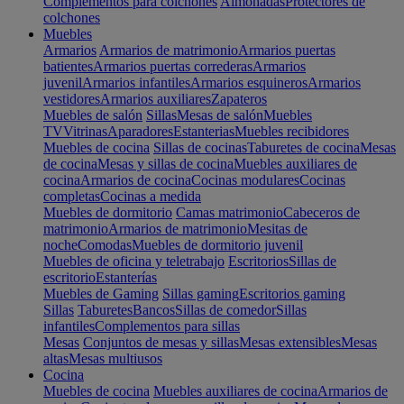
Complementos para colchones
Almohadas
Protectores de
colchones
Muebles
Armarios
Armarios de matrimonio
Armarios puertas
batientes
Armarios puertas correderas
Armarios
juvenil
Armarios infantiles
Armarios esquineros
Armarios
vestidores
Armarios auxiliares
Zapateros
Muebles de salón
Sillas
Mesas de salón
Muebles
TV
Vitrinas
Aparadores
Estanterias
Muebles recibidores
Muebles de cocina
Sillas de cocinas
Taburetes de cocina
Mesas
de cocina
Mesas y sillas de cocina
Muebles auxiliares de
cocina
Armarios de cocina
Cocinas modulares
Cocinas
completas
Cocinas a medida
Muebles de dormitorio
Camas matrimonio
Cabeceros de
matrimonio
Armarios de matrimonio
Mesitas de
noche
Comodas
Muebles de dormitorio juvenil
Muebles de oficina y teletrabajo
Escritorios
Sillas de
escritorio
Estanterías
Muebles de Gaming
Sillas gaming
Escritorios gaming
Sillas
Taburetes
Bancos
Sillas de comedor
Sillas
infantiles
Complementos para sillas
Mesas
Conjuntos de mesas y sillas
Mesas extensibles
Mesas
altas
Mesas multiusos
Cocina
Muebles de cocina
Muebles auxiliares de cocina
Armarios de