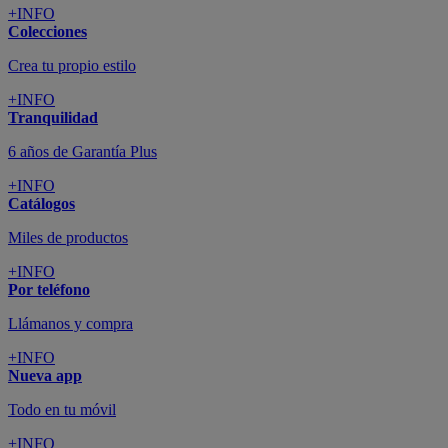
+INFO
Colecciones
Crea tu propio estilo
+INFO
Tranquilidad
6 años de Garantía Plus
+INFO
Catálogos
Miles de productos
+INFO
Por teléfono
Llámanos y compra
+INFO
Nueva app
Todo en tu móvil
+INFO