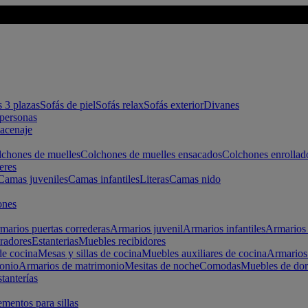
s 3 plazas
Sofás de piel
Sofás relax
Sofás exterior
Divanes
apersonas
macenaje
chones de muelles
Colchones de muelles ensacados
Colchones enrollad
eres
Camas juveniles
Camas infantiles
Literas
Camas nido
ones
marios puertas correderas
Armarios juvenil
Armarios infantiles
Armarios 
radores
Estanterias
Muebles recibidores
e cocina
Mesas y sillas de cocina
Muebles auxiliares de cocina
Armarios
onio
Armarios de matrimonio
Mesitas de noche
Comodas
Muebles de dor
tanterías
entos para sillas