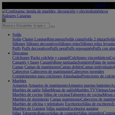
🔵Cambia tu electro con
-10% EXTRA
de descuento ☑️
AQUÍ
Baleares
Canarias
Sofás
Sofás
Chaise Longue
Rinconeras
Sofás cama
Sofás 2 plazas
Sofá
Sillones
Sillones decorativos
Sillones relax
Sillones relax levant
Puffs
Puffs decorativos
Puffs pera
Puffs reposapiés
Puffs con al
Descanso
Colchones
Packs colchón y canapé
Colchones viscoelásticos
Col
Canapés y bases
Canapés
Base tapizadas
Somieres
Patas de somi
Camas
Camas de matrimonio
Camas dobles
Camas individuales
Cabeceros
Cabeceros de matrimonio
Cabeceros juveniles
Complementos para colchones
Almohadas
Protectores de colch
Muebles
Armarios
Armarios de matrimonio
Armarios puertas batientes
Ar
Muebles de salón
Sillas
Mesas de salón
Muebles TV
Vitrinas
Apa
Muebles de cocina
Sillas de cocinas
Taburetes de cocina
Mesas d
Muebles de dormitorio
Camas matrimonio
Cabeceros de matrim
Muebles de oficina y teletrabajo
Escritorios
Sillas de escritorio
Es
Muebles de Gaming
Sillas gaming
Escritorios gaming
Sillas
Taburetes
Bancos
Sillas de comedor
Sillas infantiles
Complem