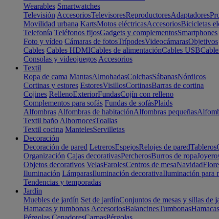
Wearables
Smartwatches
Televisión
Accesorios
Televisores
Reproductores
Adaptadores
Pr
Movilidad urbana
Karts
Motos eléctricas
Accesorios
Bicicletas el
Telefonía
Teléfonos fijos
Gadgets y complementos
Smartphones
Foto y vídeo
Cámaras de fotos
Trípodes
Videocámaras
Objetivos
Cables
Cables HDMI
Cables de alimentación
Cables USB
Cable
Consolas y videojuegos
Accesorios
Textil
Ropa de cama
Mantas
Almohadas
Colchas
Sábanas
Nórdicos
Cortinas y estores
Estores
Visillos
Cortinas
Barras de cortina
Cojines
Relleno
Exterior
Fundas
Cojín con relleno
Complementos para sofás
Fundas de sofás
Plaids
Alfombras
Alfombras de habitación
Alfombras pequeñas
Alfomb
Textil baño
Albornoces
Toallas
Textil cocina
Manteles
Servilletas
Decoración
Decoración de pared
Letreros
Espejos
Relojes de pared
Tableros
Organización
Cajas decorativas
Percheros
Burros de ropa
Joyero
Objetos decorativos
Velas
Faroles
Centros de mesa
Navidad
Flore
Iluminación
Lámparas
Iluminación decorativa
Iluminación para 
Tendencias y temporadas
Jardín
Muebles de jardín
Set de jardín
Conjuntos de mesas y sillas de j
Hamacas y tumbonas
Accesorios
Balancines
Tumbonas
Hamaca
Pérgolas
Cenadores
Carpas
Pérgolas