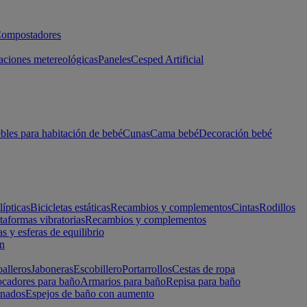
ompostadores
aciones metereológicas
Paneles
Cesped Artificial
les para habitación de bebé
Cunas
Cama bebé
Decoración bebé
lípticas
Bicicletas estáticas
Recambios y complementos
Cintas
Rodillos
taformas vibratorias
Recambios y complementos
s y esferas de equilibrio
ón
alleros
Jaboneras
Escobillero
Portarrollos
Cestas de ropa
cadores para baño
Armarios para baño
Repisa para baño
inados
Espejos de baño con aumento