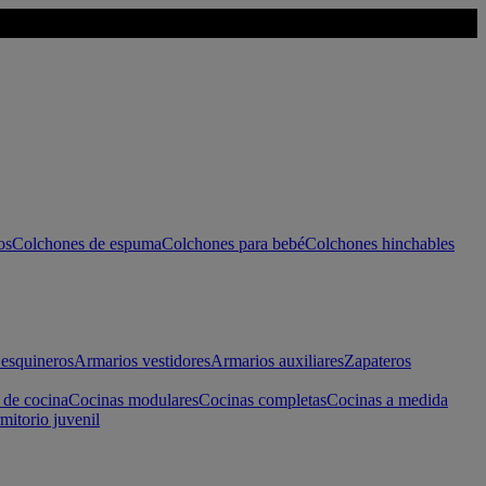
os
Colchones de espuma
Colchones para bebé
Colchones hinchables
esquineros
Armarios vestidores
Armarios auxiliares
Zapateros
 de cocina
Cocinas modulares
Cocinas completas
Cocinas a medida
mitorio juvenil