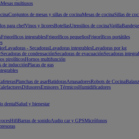
s
Mesas multiusos
cina
Conjuntos de mesas y sillas de cocina
Mesas de cocina
Sillas de coc
los para chef
Vinos y licores
Botellas
Utensilios de cocina
Vajilla
Bandeja
s
Frigoríficos integrables
Frigoríficos pequeños
Frigoríficos portátiles
es
ior
Lavadoras - Secadoras
Lavadoras integrables
Lavadoras por kg
r
Secadoras de condensación
Secadoras de evacuación
Secadoras integra
s pirolíticos
Hornos multifunción
s de inducción
Placas de gas
ntegrables
afeteras
Planchas de asar
Batidoras
Amasadores
Robots de Cocina
Balanz
alefactores
Difusores
Emisores Térmicos
Humidificadores
o dental
Salud y bienestar
voces
Hifi
Barras de sonido
Audio car y GPS
Micrófonos
presoras