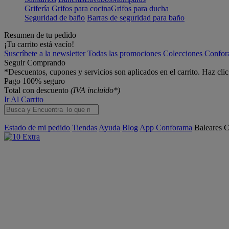
Grifería
Grifos para cocina
Grifos para ducha
Seguridad de baño
Barras de seguridad para baño
Resumen de tu pedido
¡Tu carrito está vacío!
Suscríbete a la newsletter
Todas las promociones
Colecciones Confo
Seguir Comprando
*Descuentos, cupones y servicios son aplicados en el carrito. Haz cli
Pago 100% seguro
Total con descuento
(IVA incluido*)
Ir Al Carrito
Estado de mi pedido
Tiendas
Ayuda
Blog
App Conforama
Baleares
C