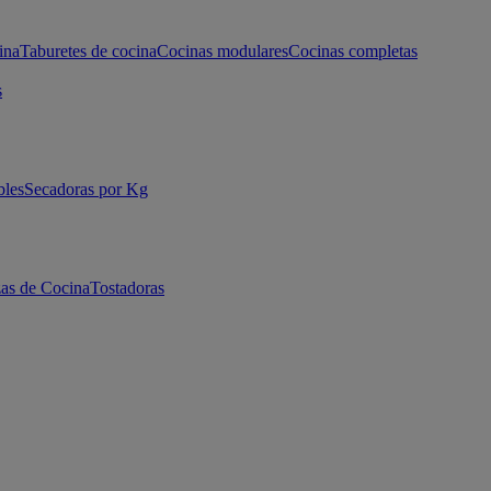
ina
Taburetes de cocina
Cocinas modulares
Cocinas completas
s
bles
Secadoras por Kg
as de Cocina
Tostadoras