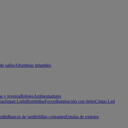
de salón
Alfombras infantiles
as y joyeros
Relojes
Ambientadores
zas
Smart Light
Bombillas
Focos
Iluminación con rieles
Cintas Led
ardín
Bancos de jardín
Sillas colgantes
Estufas de exterior