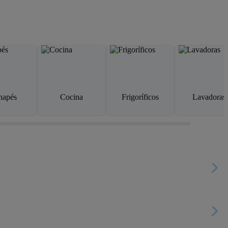
napés
Cocina
Frigoríficos
Lavadoras