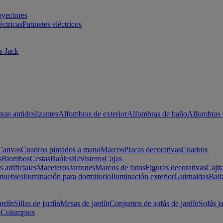
oyectores
éctricas
Patinetes eléctricos
s Jack
ras antideslizantes
Alfombras de exterior
Alfombras de baño
Alfombras 
Canvas
Cuadros pintados a mano
Marcos
Placas decorativas
Cuadros
s
Biombos
Cestas
Baúles
Revisteros
Cajas
s artificiales
Maceteros
Jarrones
Marcos de fotos
Figuras decorativas
Cajit
muebles
Iluminación para dormitorio
Iluminación exterior
Guirnaldas
Bali
ardín
Sillas de jardín
Mesas de jardín
Conjuntos de sofás de jardín
Sofás j
s
Columpios