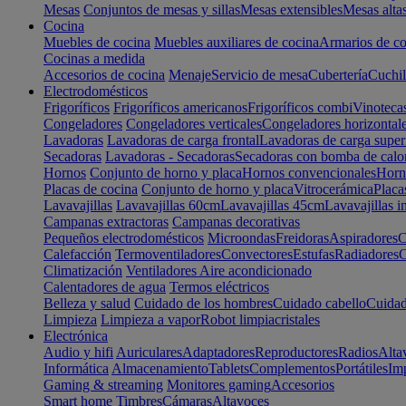
Mesas
Conjuntos de mesas y sillas
Mesas extensibles
Mesas alta
Cocina
Muebles de cocina
Muebles auxiliares de cocina
Armarios de co
Cocinas a medida
Accesorios de cocina
Menaje
Servicio de mesa
Cubertería
Cuchil
Electrodomésticos
Frigoríficos
Frigoríficos americanos
Frigoríficos combi
Vinoteca
Congeladores
Congeladores verticales
Congeladores horizontal
Lavadoras
Lavadoras de carga frontal
Lavadoras de carga super
Secadoras
Lavadoras - Secadoras
Secadoras con bomba de calo
Hornos
Conjunto de horno y placa
Hornos convencionales
Horno
Placas de cocina
Conjunto de horno y placa
Vitrocerámica
Placa
Lavavajillas
Lavavajillas 60cm
Lavavajillas 45cm
Lavavajillas i
Campanas extractoras
Campanas decorativas
Pequeños electrodomésticos
Microondas
Freidoras
Aspiradores
C
Calefacción
Termoventiladores
Convectores
Estufas
Radiadores
C
Climatización
Ventiladores
Aire acondicionado
Calentadores de agua
Termos eléctricos
Belleza y salud
Cuidado de los hombres
Cuidado cabello
Cuidad
Limpieza
Limpieza a vapor
Robot limpiacristales
Electrónica
Audio y hifi
Auriculares
Adaptadores
Reproductores
Radios
Alta
Informática
Almacenamiento
Tablets
Complementos
Portátiles
Im
Gaming & streaming
Monitores gaming
Accesorios
Smart home
Timbres
Cámaras
Altavoces