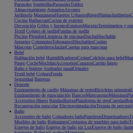
Parasoles
Sombrillas
Parasoles
Toldos
Almacenamiento
Armarios
Arcones
Jardinería
Maquinaria
Huertos Urbanos
Riego
Plantas
Jardineras
C
Cocina
Barbacoas
Cocina de exterior
Decoración
Grifos y fuentes
Estatuas
Macetas
Termómetros y est
Textil
Cojines de jardín
Fundas de jardín
Piscina
Plegable
Limpieza de piscinas
Ducha
Hinchable
Juguetes
Columpios
Toboganes
Hinchables
Casitas
Mascotas
Comederos
Jaulas
Casetas para mascotas
Bebé
Habitación bebé
Humidificadores
Cestas
Colchón para bebé
Mueb
Paseo
Coche
Mochilas
Accesorios
Capazos
Carrito ligero
Baño e higiene
Aspirador nasal
Orinales
Textil bebé
Cojines
Funda
Seguridad
Barreras
Deporte
Equipamiento de cardio
Máquinas de remo
Bicicletas spinning
E
Equipamiento de musculación
Bancos
Mancuernas
Máquinas
Pla
Accesorios fitness
Bandas
Barras
Plataforma de step
Cuerdas
Bola
Recuperación muscular
Electroestimulación
Terapia de percusi
Baño
Accesorios de baño
Colgadores baño
Papeleras
Dispensadores
To
Muebles de baño
Botiquines
Conjuntos de muebles para baño
To
Espejos de baño
Espejos de baño sin Luz
Espejos de baño ilum
Sanitarios
Bañeras
Lavabos
Mamparas