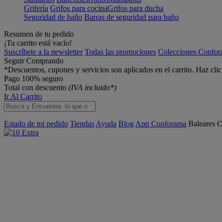
Grifería
Grifos para cocina
Grifos para ducha
Seguridad de baño
Barras de seguridad para baño
Resumen de tu pedido
¡Tu carrito está vacío!
Suscríbete a la newsletter
Todas las promociones
Colecciones Confo
Seguir Comprando
*Descuentos, cupones y servicios son aplicados en el carrito. Haz cli
Pago 100% seguro
Total con descuento
(IVA incluido*)
Ir Al Carrito
Estado de mi pedido
Tiendas
Ayuda
Blog
App Conforama
Baleares
C