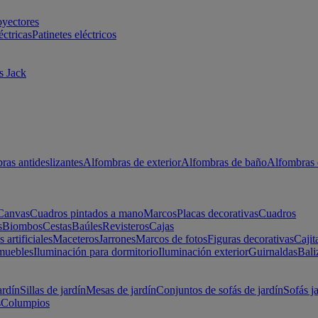
oyectores
éctricas
Patinetes eléctricos
s Jack
ras antideslizantes
Alfombras de exterior
Alfombras de baño
Alfombras 
Canvas
Cuadros pintados a mano
Marcos
Placas decorativas
Cuadros
s
Biombos
Cestas
Baúles
Revisteros
Cajas
s artificiales
Maceteros
Jarrones
Marcos de fotos
Figuras decorativas
Cajit
muebles
Iluminación para dormitorio
Iluminación exterior
Guirnaldas
Bali
ardín
Sillas de jardín
Mesas de jardín
Conjuntos de sofás de jardín
Sofás j
s
Columpios