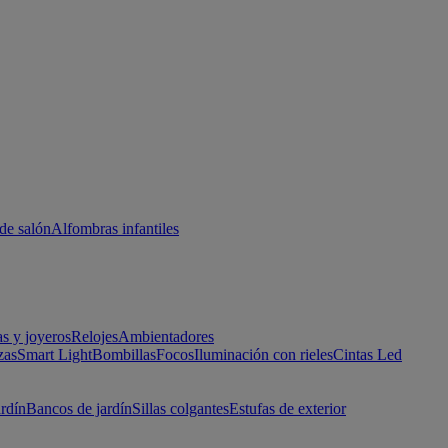
de salón
Alfombras infantiles
as y joyeros
Relojes
Ambientadores
zas
Smart Light
Bombillas
Focos
Iluminación con rieles
Cintas Led
ardín
Bancos de jardín
Sillas colgantes
Estufas de exterior