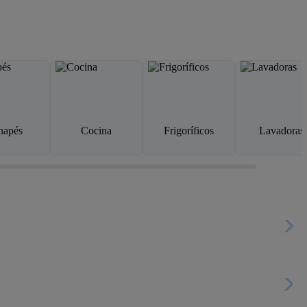
napés
Cocina
Frigoríficos
Lavadoras