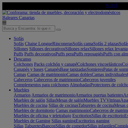
🔵Cambia tu electro con
-10% EXTRA
de descuento ☑️
AQUÍ
Baleares
Canarias
Sofás
Sofás
Chaise Longue
Rinconeras
Sofás cama
Sofás 2 plazas
Sofá
Sillones
Sillones decorativos
Sillones relax
Sillones relax levant
Puffs
Puffs decorativos
Puffs pera
Puffs reposapiés
Puffs con al
Descanso
Colchones
Packs colchón y canapé
Colchones viscoelásticos
Col
Canapés y bases
Canapés
Base tapizadas
Somieres
Patas de somi
Camas
Camas de matrimonio
Camas dobles
Camas individuales
Cabeceros
Cabeceros de matrimonio
Cabeceros juveniles
Complementos para colchones
Almohadas
Protectores de colch
Muebles
Armarios
Armarios de matrimonio
Armarios puertas batientes
Ar
Muebles de salón
Sillas
Mesas de salón
Muebles TV
Vitrinas
Apa
Muebles de cocina
Sillas de cocinas
Taburetes de cocina
Mesas d
Muebles de dormitorio
Camas matrimonio
Cabeceros de matrim
Muebles de oficina y teletrabajo
Escritorios
Sillas de escritorio
Es
Muebles de Gaming
Sillas gaming
Escritorios gaming
Sillas
Taburetes
Bancos
Sillas de comedor
Sillas infantiles
Complem