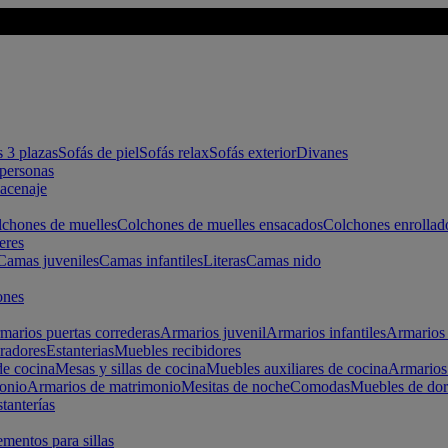
s 3 plazas
Sofás de piel
Sofás relax
Sofás exterior
Divanes
apersonas
macenaje
chones de muelles
Colchones de muelles ensacados
Colchones enrollad
eres
Camas juveniles
Camas infantiles
Literas
Camas nido
ones
marios puertas correderas
Armarios juvenil
Armarios infantiles
Armarios 
radores
Estanterias
Muebles recibidores
e cocina
Mesas y sillas de cocina
Muebles auxiliares de cocina
Armarios
onio
Armarios de matrimonio
Mesitas de noche
Comodas
Muebles de dor
tanterías
entos para sillas