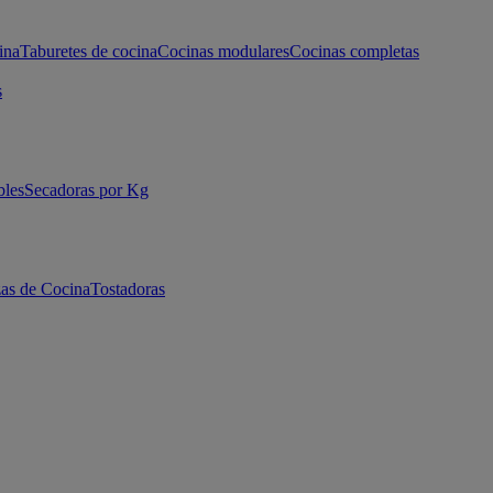
ina
Taburetes de cocina
Cocinas modulares
Cocinas completas
s
bles
Secadoras por Kg
as de Cocina
Tostadoras