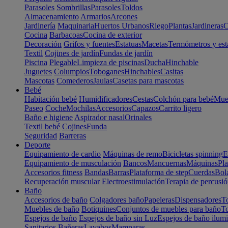
Parasoles
Sombrillas
Parasoles
Toldos
Almacenamiento
Armarios
Arcones
Jardinería
Maquinaria
Huertos Urbanos
Riego
Plantas
Jardineras
C
Cocina
Barbacoas
Cocina de exterior
Decoración
Grifos y fuentes
Estatuas
Macetas
Termómetros y est
Textil
Cojines de jardín
Fundas de jardín
Piscina
Plegable
Limpieza de piscinas
Ducha
Hinchable
Juguetes
Columpios
Toboganes
Hinchables
Casitas
Mascotas
Comederos
Jaulas
Casetas para mascotas
Bebé
Habitación bebé
Humidificadores
Cestas
Colchón para bebé
Mueb
Paseo
Coche
Mochilas
Accesorios
Capazos
Carrito ligero
Baño e higiene
Aspirador nasal
Orinales
Textil bebé
Cojines
Funda
Seguridad
Barreras
Deporte
Equipamiento de cardio
Máquinas de remo
Bicicletas spinning
E
Equipamiento de musculación
Bancos
Mancuernas
Máquinas
Pla
Accesorios fitness
Bandas
Barras
Plataforma de step
Cuerdas
Bola
Recuperación muscular
Electroestimulación
Terapia de percusi
Baño
Accesorios de baño
Colgadores baño
Papeleras
Dispensadores
To
Muebles de baño
Botiquines
Conjuntos de muebles para baño
To
Espejos de baño
Espejos de baño sin Luz
Espejos de baño ilum
Sanitarios
Bañeras
Lavabos
Mamparas