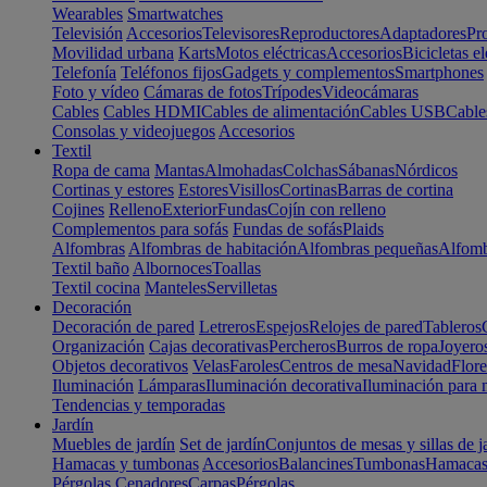
Wearables
Smartwatches
Televisión
Accesorios
Televisores
Reproductores
Adaptadores
Pr
Movilidad urbana
Karts
Motos eléctricas
Accesorios
Bicicletas el
Telefonía
Teléfonos fijos
Gadgets y complementos
Smartphones
Foto y vídeo
Cámaras de fotos
Trípodes
Videocámaras
Cables
Cables HDMI
Cables de alimentación
Cables USB
Cable
Consolas y videojuegos
Accesorios
Textil
Ropa de cama
Mantas
Almohadas
Colchas
Sábanas
Nórdicos
Cortinas y estores
Estores
Visillos
Cortinas
Barras de cortina
Cojines
Relleno
Exterior
Fundas
Cojín con relleno
Complementos para sofás
Fundas de sofás
Plaids
Alfombras
Alfombras de habitación
Alfombras pequeñas
Alfomb
Textil baño
Albornoces
Toallas
Textil cocina
Manteles
Servilletas
Decoración
Decoración de pared
Letreros
Espejos
Relojes de pared
Tableros
Organización
Cajas decorativas
Percheros
Burros de ropa
Joyero
Objetos decorativos
Velas
Faroles
Centros de mesa
Navidad
Flore
Iluminación
Lámparas
Iluminación decorativa
Iluminación para 
Tendencias y temporadas
Jardín
Muebles de jardín
Set de jardín
Conjuntos de mesas y sillas de j
Hamacas y tumbonas
Accesorios
Balancines
Tumbonas
Hamaca
Pérgolas
Cenadores
Carpas
Pérgolas