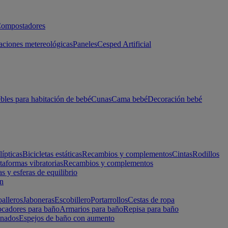
ompostadores
aciones metereológicas
Paneles
Cesped Artificial
les para habitación de bebé
Cunas
Cama bebé
Decoración bebé
lípticas
Bicicletas estáticas
Recambios y complementos
Cintas
Rodillos
taformas vibratorias
Recambios y complementos
s y esferas de equilibrio
ón
alleros
Jaboneras
Escobillero
Portarrollos
Cestas de ropa
cadores para baño
Armarios para baño
Repisa para baño
inados
Espejos de baño con aumento