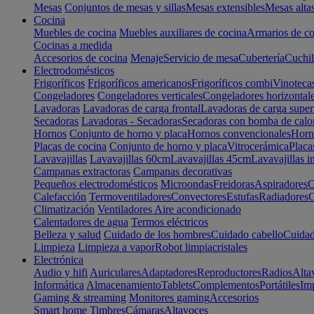
Mesas
Conjuntos de mesas y sillas
Mesas extensibles
Mesas alta
Cocina
Muebles de cocina
Muebles auxiliares de cocina
Armarios de co
Cocinas a medida
Accesorios de cocina
Menaje
Servicio de mesa
Cubertería
Cuchil
Electrodomésticos
Frigoríficos
Frigoríficos americanos
Frigoríficos combi
Vinoteca
Congeladores
Congeladores verticales
Congeladores horizontal
Lavadoras
Lavadoras de carga frontal
Lavadoras de carga super
Secadoras
Lavadoras - Secadoras
Secadoras con bomba de calo
Hornos
Conjunto de horno y placa
Hornos convencionales
Horno
Placas de cocina
Conjunto de horno y placa
Vitrocerámica
Placa
Lavavajillas
Lavavajillas 60cm
Lavavajillas 45cm
Lavavajillas i
Campanas extractoras
Campanas decorativas
Pequeños electrodomésticos
Microondas
Freidoras
Aspiradores
C
Calefacción
Termoventiladores
Convectores
Estufas
Radiadores
C
Climatización
Ventiladores
Aire acondicionado
Calentadores de agua
Termos eléctricos
Belleza y salud
Cuidado de los hombres
Cuidado cabello
Cuidad
Limpieza
Limpieza a vapor
Robot limpiacristales
Electrónica
Audio y hifi
Auriculares
Adaptadores
Reproductores
Radios
Alta
Informática
Almacenamiento
Tablets
Complementos
Portátiles
Im
Gaming & streaming
Monitores gaming
Accesorios
Smart home
Timbres
Cámaras
Altavoces