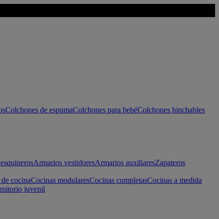
os
Colchones de espuma
Colchones para bebé
Colchones hinchables
esquineros
Armarios vestidores
Armarios auxiliares
Zapateros
 de cocina
Cocinas modulares
Cocinas completas
Cocinas a medida
mitorio juvenil