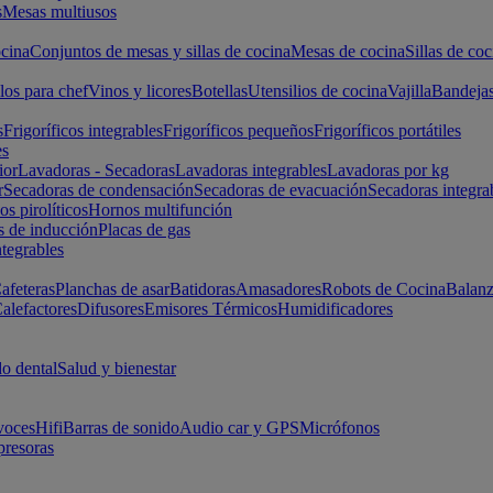
s
Mesas multiusos
cina
Conjuntos de mesas y sillas de cocina
Mesas de cocina
Sillas de coc
los para chef
Vinos y licores
Botellas
Utensilios de cocina
Vajilla
Bandeja
s
Frigoríficos integrables
Frigoríficos pequeños
Frigoríficos portátiles
es
ior
Lavadoras - Secadoras
Lavadoras integrables
Lavadoras por kg
r
Secadoras de condensación
Secadoras de evacuación
Secadoras integra
s pirolíticos
Hornos multifunción
s de inducción
Placas de gas
ntegrables
afeteras
Planchas de asar
Batidoras
Amasadores
Robots de Cocina
Balanz
alefactores
Difusores
Emisores Térmicos
Humidificadores
o dental
Salud y bienestar
voces
Hifi
Barras de sonido
Audio car y GPS
Micrófonos
presoras