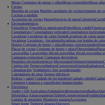
Mesas
Conjuntos de mesas y sillas
Mesas extensibles
Mesas alta
Cocina
Muebles de cocina
Muebles auxiliares de cocina
Armarios de co
Cocinas a medida
Accesorios de cocina
Menaje
Servicio de mesa
Cubertería
Cuchil
Electrodomésticos
Frigoríficos
Frigoríficos americanos
Frigoríficos combi
Vinoteca
Congeladores
Congeladores verticales
Congeladores horizontal
Lavadoras
Lavadoras de carga frontal
Lavadoras de carga super
Secadoras
Lavadoras - Secadoras
Secadoras con bomba de calo
Hornos
Conjunto de horno y placa
Hornos convencionales
Horno
Placas de cocina
Conjunto de horno y placa
Vitrocerámica
Placa
Lavavajillas
Lavavajillas 60cm
Lavavajillas 45cm
Lavavajillas i
Campanas extractoras
Campanas decorativas
Pequeños electrodomésticos
Microondas
Freidoras
Aspiradores
C
Calefacción
Termoventiladores
Convectores
Estufas
Radiadores
C
Climatización
Ventiladores
Aire acondicionado
Calentadores de agua
Termos eléctricos
Belleza y salud
Cuidado de los hombres
Cuidado cabello
Cuidad
Limpieza
Limpieza a vapor
Robot limpiacristales
Electrónica
Audio y hifi
Auriculares
Adaptadores
Reproductores
Radios
Alta
Informática
Almacenamiento
Tablets
Complementos
Portátiles
Im
Gaming & streaming
Monitores gaming
Accesorios
Smart home
Timbres
Cámaras
Altavoces