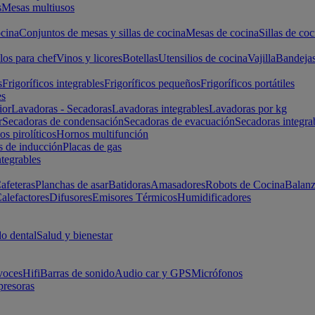
s
Mesas multiusos
cina
Conjuntos de mesas y sillas de cocina
Mesas de cocina
Sillas de coc
los para chef
Vinos y licores
Botellas
Utensilios de cocina
Vajilla
Bandeja
s
Frigoríficos integrables
Frigoríficos pequeños
Frigoríficos portátiles
es
ior
Lavadoras - Secadoras
Lavadoras integrables
Lavadoras por kg
r
Secadoras de condensación
Secadoras de evacuación
Secadoras integra
s pirolíticos
Hornos multifunción
s de inducción
Placas de gas
ntegrables
afeteras
Planchas de asar
Batidoras
Amasadores
Robots de Cocina
Balanz
alefactores
Difusores
Emisores Térmicos
Humidificadores
o dental
Salud y bienestar
voces
Hifi
Barras de sonido
Audio car y GPS
Micrófonos
presoras