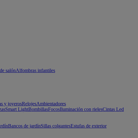
de salón
Alfombras infantiles
as y joyeros
Relojes
Ambientadores
zas
Smart Light
Bombillas
Focos
Iluminación con rieles
Cintas Led
ardín
Bancos de jardín
Sillas colgantes
Estufas de exterior