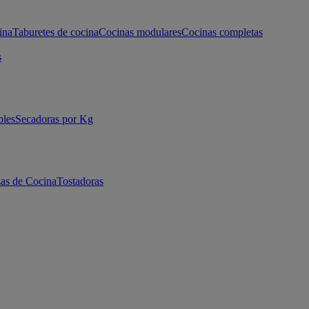
ina
Taburetes de cocina
Cocinas modulares
Cocinas completas
s
bles
Secadoras por Kg
as de Cocina
Tostadoras