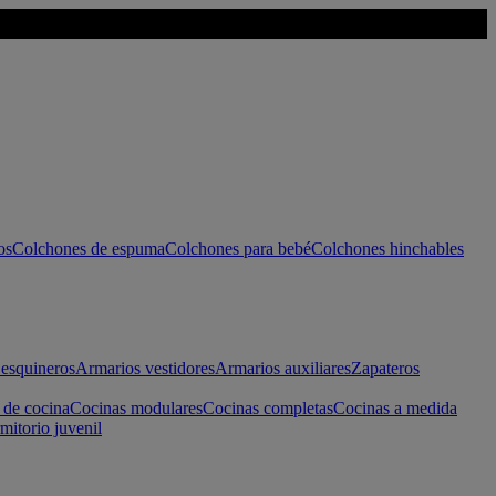
os
Colchones de espuma
Colchones para bebé
Colchones hinchables
esquineros
Armarios vestidores
Armarios auxiliares
Zapateros
 de cocina
Cocinas modulares
Cocinas completas
Cocinas a medida
mitorio juvenil