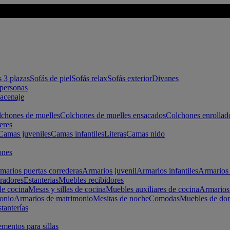
s 3 plazas
Sofás de piel
Sofás relax
Sofás exterior
Divanes
apersonas
macenaje
chones de muelles
Colchones de muelles ensacados
Colchones enrollad
eres
Camas juveniles
Camas infantiles
Literas
Camas nido
ones
marios puertas correderas
Armarios juvenil
Armarios infantiles
Armarios 
radores
Estanterias
Muebles recibidores
e cocina
Mesas y sillas de cocina
Muebles auxiliares de cocina
Armarios
onio
Armarios de matrimonio
Mesitas de noche
Comodas
Muebles de dor
tanterías
entos para sillas