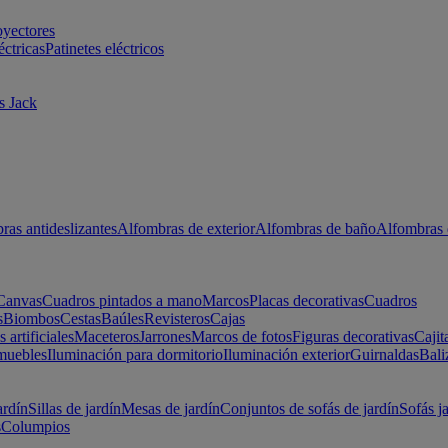
oyectores
éctricas
Patinetes eléctricos
s Jack
ras antideslizantes
Alfombras de exterior
Alfombras de baño
Alfombras 
Canvas
Cuadros pintados a mano
Marcos
Placas decorativas
Cuadros
s
Biombos
Cestas
Baúles
Revisteros
Cajas
s artificiales
Maceteros
Jarrones
Marcos de fotos
Figuras decorativas
Cajit
muebles
Iluminación para dormitorio
Iluminación exterior
Guirnaldas
Bali
ardín
Sillas de jardín
Mesas de jardín
Conjuntos de sofás de jardín
Sofás j
s
Columpios