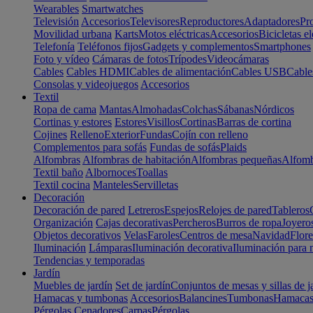
Wearables
Smartwatches
Televisión
Accesorios
Televisores
Reproductores
Adaptadores
Pr
Movilidad urbana
Karts
Motos eléctricas
Accesorios
Bicicletas el
Telefonía
Teléfonos fijos
Gadgets y complementos
Smartphones
Foto y vídeo
Cámaras de fotos
Trípodes
Videocámaras
Cables
Cables HDMI
Cables de alimentación
Cables USB
Cable
Consolas y videojuegos
Accesorios
Textil
Ropa de cama
Mantas
Almohadas
Colchas
Sábanas
Nórdicos
Cortinas y estores
Estores
Visillos
Cortinas
Barras de cortina
Cojines
Relleno
Exterior
Fundas
Cojín con relleno
Complementos para sofás
Fundas de sofás
Plaids
Alfombras
Alfombras de habitación
Alfombras pequeñas
Alfomb
Textil baño
Albornoces
Toallas
Textil cocina
Manteles
Servilletas
Decoración
Decoración de pared
Letreros
Espejos
Relojes de pared
Tableros
Organización
Cajas decorativas
Percheros
Burros de ropa
Joyero
Objetos decorativos
Velas
Faroles
Centros de mesa
Navidad
Flore
Iluminación
Lámparas
Iluminación decorativa
Iluminación para 
Tendencias y temporadas
Jardín
Muebles de jardín
Set de jardín
Conjuntos de mesas y sillas de j
Hamacas y tumbonas
Accesorios
Balancines
Tumbonas
Hamaca
Pérgolas
Cenadores
Carpas
Pérgolas