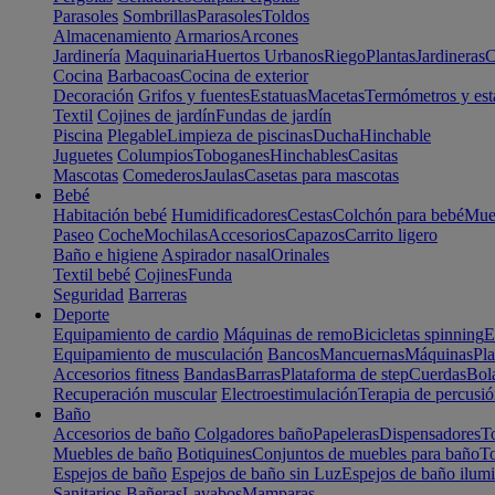
Parasoles
Sombrillas
Parasoles
Toldos
Almacenamiento
Armarios
Arcones
Jardinería
Maquinaria
Huertos Urbanos
Riego
Plantas
Jardineras
C
Cocina
Barbacoas
Cocina de exterior
Decoración
Grifos y fuentes
Estatuas
Macetas
Termómetros y est
Textil
Cojines de jardín
Fundas de jardín
Piscina
Plegable
Limpieza de piscinas
Ducha
Hinchable
Juguetes
Columpios
Toboganes
Hinchables
Casitas
Mascotas
Comederos
Jaulas
Casetas para mascotas
Bebé
Habitación bebé
Humidificadores
Cestas
Colchón para bebé
Mueb
Paseo
Coche
Mochilas
Accesorios
Capazos
Carrito ligero
Baño e higiene
Aspirador nasal
Orinales
Textil bebé
Cojines
Funda
Seguridad
Barreras
Deporte
Equipamiento de cardio
Máquinas de remo
Bicicletas spinning
E
Equipamiento de musculación
Bancos
Mancuernas
Máquinas
Pla
Accesorios fitness
Bandas
Barras
Plataforma de step
Cuerdas
Bola
Recuperación muscular
Electroestimulación
Terapia de percusi
Baño
Accesorios de baño
Colgadores baño
Papeleras
Dispensadores
To
Muebles de baño
Botiquines
Conjuntos de muebles para baño
To
Espejos de baño
Espejos de baño sin Luz
Espejos de baño ilum
Sanitarios
Bañeras
Lavabos
Mamparas