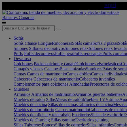
🔵Cambia tu electro con
-10% EXTRA
de descuento ☑️
AQUÍ
Baleares
Canarias
Sofás
Sofás
Chaise Longue
Rinconeras
Sofás cama
Sofás 2 plazas
Sofá
Sillones
Sillones decorativos
Sillones relax
Sillones relax levant
Puffs
Puffs decorativos
Puffs pera
Puffs reposapiés
Puffs con al
Descanso
Colchones
Packs colchón y canapé
Colchones viscoelásticos
Col
Canapés y bases
Canapés
Base tapizadas
Somieres
Patas de somi
Camas
Camas de matrimonio
Camas dobles
Camas individuales
Cabeceros
Cabeceros de matrimonio
Cabeceros juveniles
Complementos para colchones
Almohadas
Protectores de colch
Muebles
Armarios
Armarios de matrimonio
Armarios puertas batientes
Ar
Muebles de salón
Sillas
Mesas de salón
Muebles TV
Vitrinas
Apa
Muebles de cocina
Sillas de cocinas
Taburetes de cocina
Mesas d
Muebles de dormitorio
Camas matrimonio
Cabeceros de matrim
Muebles de oficina y teletrabajo
Escritorios
Sillas de escritorio
Es
Muebles de Gaming
Sillas gaming
Escritorios gaming
Sillas
Taburetes
Bancos
Sillas de comedor
Sillas infantiles
Complem