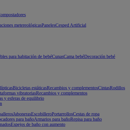
ompostadores
aciones metereológicas
Paneles
Cesped Artificial
les para habitación de bebé
Cunas
Cama bebé
Decoración bebé
lípticas
Bicicletas estáticas
Recambios y complementos
Cintas
Rodillos
taformas vibratorias
Recambios y complementos
s y esferas de equilibrio
ón
alleros
Jaboneras
Escobillero
Portarrollos
Cestas de ropa
cadores para baño
Armarios para baño
Repisa para baño
inados
Espejos de baño con aumento