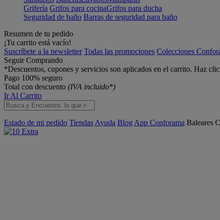
Grifería
Grifos para cocina
Grifos para ducha
Seguridad de baño
Barras de seguridad para baño
Resumen de tu pedido
¡Tu carrito está vacío!
Suscríbete a la newsletter
Todas las promociones
Colecciones Confo
Seguir Comprando
*Descuentos, cupones y servicios son aplicados en el carrito. Haz cli
Pago 100% seguro
Total con descuento
(IVA incluido*)
Ir Al Carrito
Estado de mi pedido
Tiendas
Ayuda
Blog
App Conforama
Baleares
C