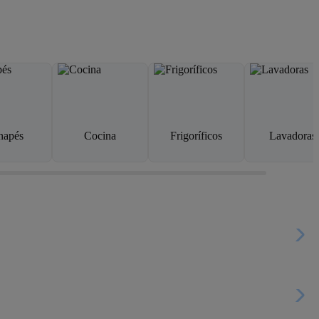
napés
Cocina
Frigoríficos
Lavadoras