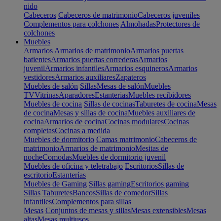
nido
Cabeceros
Cabeceros de matrimonio
Cabeceros juveniles
Complementos para colchones
Almohadas
Protectores de
colchones
Muebles
Armarios
Armarios de matrimonio
Armarios puertas
batientes
Armarios puertas correderas
Armarios
juvenil
Armarios infantiles
Armarios esquineros
Armarios
vestidores
Armarios auxiliares
Zapateros
Muebles de salón
Sillas
Mesas de salón
Muebles
TV
Vitrinas
Aparadores
Estanterias
Muebles recibidores
Muebles de cocina
Sillas de cocinas
Taburetes de cocina
Mesas
de cocina
Mesas y sillas de cocina
Muebles auxiliares de
cocina
Armarios de cocina
Cocinas modulares
Cocinas
completas
Cocinas a medida
Muebles de dormitorio
Camas matrimonio
Cabeceros de
matrimonio
Armarios de matrimonio
Mesitas de
noche
Comodas
Muebles de dormitorio juvenil
Muebles de oficina y teletrabajo
Escritorios
Sillas de
escritorio
Estanterías
Muebles de Gaming
Sillas gaming
Escritorios gaming
Sillas
Taburetes
Bancos
Sillas de comedor
Sillas
infantiles
Complementos para sillas
Mesas
Conjuntos de mesas y sillas
Mesas extensibles
Mesas
altas
Mesas multiusos