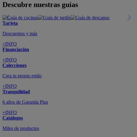
Todo en tu móvil
+INFO
Suscríbete
Cupón de dto. de 10€
+INFO
Tiendas de sofás y muebles
¡Encuentra la tuya!
+INFO
Tu cuenta
Promociones exclusivas
+INFO
El blog
Busca tu inspiración
+INFO
Grandes marcas de muebles, sofás,