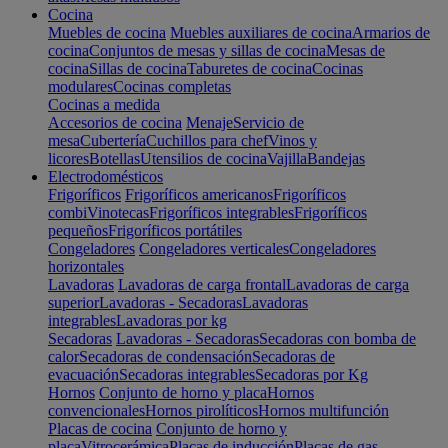
Cocina
Muebles de cocina
Muebles auxiliares de cocina
Armarios de
cocina
Conjuntos de mesas y sillas de cocina
Mesas de
cocina
Sillas de cocina
Taburetes de cocina
Cocinas
modulares
Cocinas completas
Cocinas a medida
Accesorios de cocina
Menaje
Servicio de
mesa
Cubertería
Cuchillos para chef
Vinos y
licores
Botellas
Utensilios de cocina
Vajilla
Bandejas
Electrodomésticos
Frigoríficos
Frigoríficos americanos
Frigoríficos
combi
Vinotecas
Frigoríficos integrables
Frigoríficos
pequeños
Frigoríficos portátiles
Congeladores
Congeladores verticales
Congeladores
horizontales
Lavadoras
Lavadoras de carga frontal
Lavadoras de carga
superior
Lavadoras - Secadoras
Lavadoras
integrables
Lavadoras por kg
Secadoras
Lavadoras - Secadoras
Secadoras con bomba de
calor
Secadoras de condensación
Secadoras de
evacuación
Secadoras integrables
Secadoras por Kg
Hornos
Conjunto de horno y placa
Hornos
convencionales
Hornos pirolíticos
Hornos multifunción
Placas de cocina
Conjunto de horno y
placa
Vitrocerámica
Placas de inducción
Placas de gas