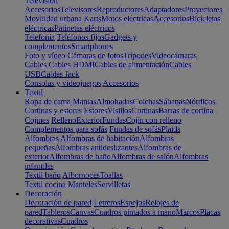
Televisión
Accesorios
Televisores
Reproductores
Adaptadores
Proyectores
Movilidad urbana
Karts
Motos eléctricas
Accesorios
Bicicletas
eléctricas
Patinetes eléctricos
Telefonía
Teléfonos fijos
Gadgets y
complementos
Smartphones
Foto y vídeo
Cámaras de fotos
Trípodes
Videocámaras
Cables
Cables HDMI
Cables de alimentación
Cables
USB
Cables Jack
Consolas y videojuegos
Accesorios
Textil
Ropa de cama
Mantas
Almohadas
Colchas
Sábanas
Nórdicos
Cortinas y estores
Estores
Visillos
Cortinas
Barras de cortina
Cojines
Relleno
Exterior
Fundas
Cojín con relleno
Complementos para sofás
Fundas de sofás
Plaids
Alfombras
Alfombras de habitación
Alfombras
pequeñas
Alfombras antideslizantes
Alfombras de
exterior
Alfombras de baño
Alfombras de salón
Alfombras
infantiles
Textil baño
Albornoces
Toallas
Textil cocina
Manteles
Servilletas
Decoración
Decoración de pared
Letreros
Espejos
Relojes de
pared
Tableros
Canvas
Cuadros pintados a mano
Marcos
Placas
decorativas
Cuadros