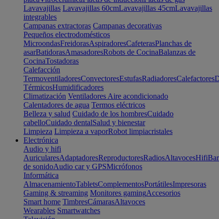
Lavavajillas
Lavavajillas 60cm
Lavavajillas 45cm
Lavavajillas
integrables
Campanas extractoras
Campanas decorativas
Pequeños electrodomésticos
Microondas
Freidoras
Aspiradores
Cafeteras
Planchas de
asar
Batidoras
Amasadores
Robots de Cocina
Balanzas de
Cocina
Tostadoras
Calefacción
Termoventiladores
Convectores
Estufas
Radiadores
Calefactores
D
Térmicos
Humidificadores
Climatización
Ventiladores
Aire acondicionado
Calentadores de agua
Termos eléctricos
Belleza y salud
Cuidado de los hombres
Cuidado
cabello
Cuidado dental
Salud y bienestar
Limpieza
Limpieza a vapor
Robot limpiacristales
Electrónica
Audio y hifi
Auriculares
Adaptadores
Reproductores
Radios
Altavoces
Hifi
Bar
de sonido
Audio car y GPS
Micrófonos
Informática
Almacenamiento
Tablets
Complementos
Portátiles
Impresoras
Gaming & streaming
Monitores gaming
Accesorios
Smart home
Timbres
Cámaras
Altavoces
Wearables
Smartwatches