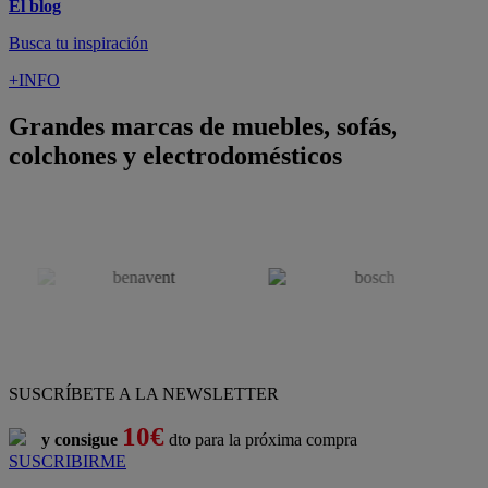
Pago 100% Seguro
¡Nueva app!
Conforama, tu tienda de muebles,
decoración y electrodomésticos
Conforama
es tu tienda de
sofás
,
sofá cama
,
sofá chaise longue
,
sillón
,
sillón relax
,
colchones
,
muebles de salón
,
mesas comedor
,
dormitorio de juvenil
,
dormitorio de matrimonio
,
canapés
,
cocinas a medida
,
decoración
,
electrodomésticos
,
frigoríficos
,
microondas
,
lavavajillas
,
lavadora secadora
, y
televisiones
.
Descubre nuestra amplia variedad de estilos en cualquier
muebles
para tu hogar,
con los mejores precios y promociones
. Crea el
espacio en el que vives gracias a nuestros
muebles de comedor
y
habitaciones,
armarios
y
zapateros
,
mesas de comedor
y
sillas de
escritorio
. Además, podrás decorar tu casa con multitud de
artículos, tener el mejor ocio con los productos de
imagen y sonido
y aprovechar tu
jardín
en las épocas de buen tiempo. Conforama
realiza el
servicio de envío a domicilio como recogida en tienda.