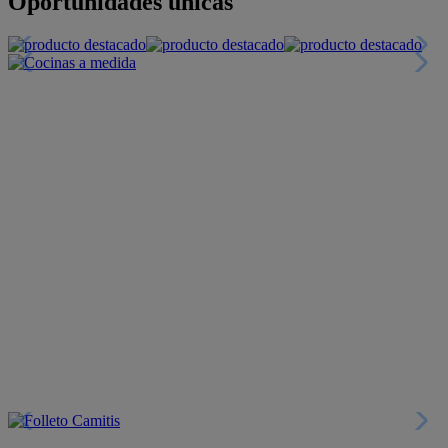
+INFO
Financiación
+INFO
Colecciones
Crea tu propio estilo
+INFO
Tranquilidad
6 años de Garantía Plus
+INFO
Catálogos
Miles de productos
+INFO
Por teléfono
Llámanos y compra
+INFO
Nueva app