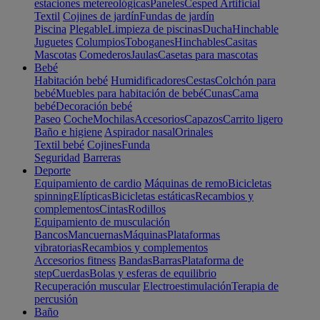
estaciones metereológicas
Paneles
Cesped Artificial
Textil
Cojines de jardín
Fundas de jardín
Piscina
Plegable
Limpieza de piscinas
Ducha
Hinchable
Juguetes
Columpios
Toboganes
Hinchables
Casitas
Mascotas
Comederos
Jaulas
Casetas para mascotas
Bebé
Habitación bebé
Humidificadores
Cestas
Colchón para
bebé
Muebles para habitación de bebé
Cunas
Cama
bebé
Decoración bebé
Paseo
Coche
Mochilas
Accesorios
Capazos
Carrito ligero
Baño e higiene
Aspirador nasal
Orinales
Textil bebé
Cojines
Funda
Seguridad
Barreras
Deporte
Equipamiento de cardio
Máquinas de remo
Bicicletas
spinning
Elípticas
Bicicletas estáticas
Recambios y
complementos
Cintas
Rodillos
Equipamiento de musculación
Bancos
Mancuernas
Máquinas
Plataformas
vibratorias
Recambios y complementos
Accesorios fitness
Bandas
Barras
Plataforma de
step
Cuerdas
Bolas y esferas de equilibrio
Recuperación muscular
Electroestimulación
Terapia de
percusión
Baño