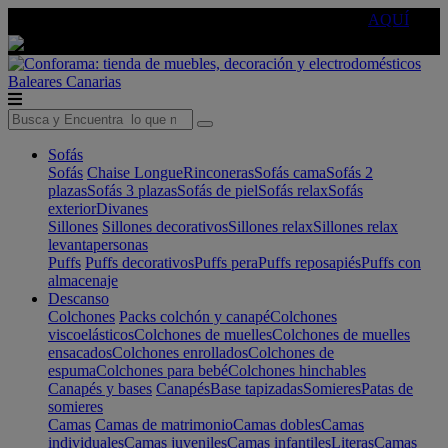
🔵Cambia tu electro con
-10% EXTRA
de descuento ☑️
AQUÍ
Baleares
Canarias
Sofás
Sofás
Chaise Longue
Rinconeras
Sofás cama
Sofás 2
plazas
Sofás 3 plazas
Sofás de piel
Sofás relax
Sofás
exterior
Divanes
Sillones
Sillones decorativos
Sillones relax
Sillones relax
levantapersonas
Puffs
Puffs decorativos
Puffs pera
Puffs reposapiés
Puffs con
almacenaje
Descanso
Colchones
Packs colchón y canapé
Colchones
viscoelásticos
Colchones de muelles
Colchones de muelles
ensacados
Colchones enrollados
Colchones de
espuma
Colchones para bebé
Colchones hinchables
Canapés y bases
Canapés
Base tapizadas
Somieres
Patas de
somieres
Camas
Camas de matrimonio
Camas dobles
Camas
individuales
Camas juveniles
Camas infantiles
Literas
Camas