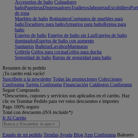
Accesorios de baño
Colgadores
baño
Papeleras
Dispensadores
Toalleros
Jaboneras
Escobillero
Port
de ropa
Muebles de baño
Botiquines
Conjuntos de muebles para
baño
Tocadores para baño
Armarios para baño
Repisa para
baño
Espejos de baño
Espejos de baño sin Luz
Espejos de baño
iluminados
Espejos de baño con aumento
Sanitarios
Bañeras
Lavabos
Mamparas
Grifería
Grifos para cocina
Grifos para ducha
Seguridad de baño
Barras de seguridad para baño
Resumen de tu pedido
¡Tu carrito está vacío!
Suscríbete a la newsletter
Todas las promociones
Colecciones
Conforama
Tarjeta Conforama
Financiación
Catálogos Conforama
Seguir Comprando
*Descuentos, cupones y servicios son aplicados en el carrito. Haz
clic en Tramitar Pedido para ver estos descuentos e importes
Pago 100% seguro
Total con descuento
(IVA incluido*)
Ir Al Carrito
Estado de mi pedido
Tiendas
Ayuda
Blog
App Conforama
Baleares