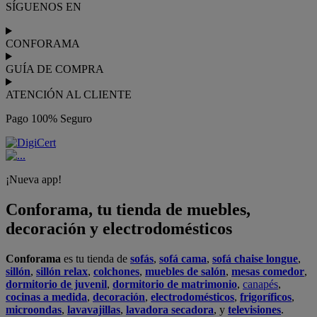
Podrás
comprar online
entre nuestra gama de más de 7.000
productos y
recibirlo en tu domicilio
, o bien con
recogida gratis
en nuestras tiendas física.
No esperes más para crear o renovar tu
hogar y transformarlo en un espacio con mucho estilo. Conforama
tiene 300
tiendas de muebles
físicas distribuidas en
6 países
distintos. Aproveche nuestras ofertas de
sofas baratos
,
colchones
baratos
y
liquidaciones de sofas
.
Conforama solo comercializa a través de su website o, físicamente,
en sus
tiendas de sofás
.
Alcalá de Guadaíra
,
Alcalá de Henares
,
Alcorcón
,
Alfafar
,
Alicante
,
Arinaga
,
Asturias
,
Badalona
,
Barakaldo
,
Barcelona
,
Burjassot
,
Castellón
,
Chafiras
,
Cordoba
,
Elche
,
Finestrat
,
Granada
,
Huércal de
Almería
,
La Coruña
,
La Laguna
,
La Zenia
,
Lanzarote
,
León
,
Lleida
,
Los Barrios
,
Madrid
,
Majadahonda
,
Málaga
,
Murcia
,
Orotava
,
Palma
,
Pamplona
,
Rivas
,
Sabadell
,
Sagunto
,
Salt, Girona
,
San Sebastian
,
Sant Boi
,
Santander
,
Santiago de Compostela
,
Sevilla
,
Tamaraceite
,
Terrassa
,
Viana
,
Vilanova i la Geltrú
,
Zaragoza
Ver más >>
© Conforama
Términos y Condiciones
Política de privacidad
Política de cookies
Configuración de Cookies