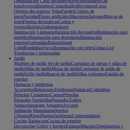
Organización
Cajas decorativas
Percheros
Burros de
ropa
Joyeros
Biombos
Cestas
Baúles
Revisteros
Cajas
Objetos decorativos
Velas
Faroles
Centros de
mesa
Navidad
Flores artificiales
Maceteros
Jarrones
Marcos de
fotos
Figuras decorativas
Cajitas y
joyeros
Relojes
Ambientadores
Iluminación
Lámparas
Iluminación decorativa
Iluminación para
muebles
Iluminación para dormitorio
Iluminación
exterior
Guirnaldas
Balizas
Smart
Light
Bombillas
Focos
Iluminación con rieles
Cintas Led
Tendencias y temporadas
Jardín
Muebles de jardín
Set de jardín
Conjuntos de mesas y sillas de
jardín
Sillas de jardín
Mesas de jardín
Conjuntos de sofás de
jardín
Sofás jardín
Bancos de jardín
Sillas colgantes
Estufas de
exterior
Hamacas y tumbonas
Accesorios
Balancines
Tumbonas
Hamacas
Columpios
Pérgolas
Cenadores
Carpas
Pérgolas
Parasoles
Sombrillas
Parasoles
Toldos
Almacenamiento
Armarios
Arcones
Jardinería
Maquinaria
Huertos
Urbanos
Riego
Plantas
Jardineras
Compostadores
Cocina
Barbacoas
Cocina de exterior
Decoración
Grifos y fuentes
Estatuas
Macetas
Termómetros y