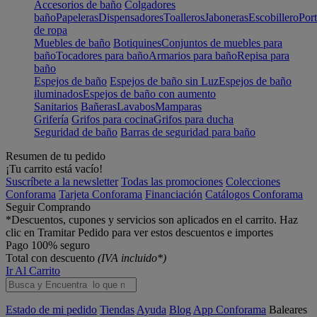
Accesorios de baño
Colgadores
baño
Papeleras
Dispensadores
Toalleros
Jaboneras
Escobillero
Port
de ropa
Muebles de baño
Botiquines
Conjuntos de muebles para
baño
Tocadores para baño
Armarios para baño
Repisa para
baño
Espejos de baño
Espejos de baño sin Luz
Espejos de baño
iluminados
Espejos de baño con aumento
Sanitarios
Bañeras
Lavabos
Mamparas
Grifería
Grifos para cocina
Grifos para ducha
Seguridad de baño
Barras de seguridad para baño
Resumen de tu pedido
¡Tu carrito está vacío!
Suscríbete a la newsletter
Todas las promociones
Colecciones
Conforama
Tarjeta Conforama
Financiación
Catálogos Conforama
Seguir Comprando
*Descuentos, cupones y servicios son aplicados en el carrito. Haz
clic en Tramitar Pedido para ver estos descuentos e importes
Pago 100% seguro
Total con descuento
(IVA incluido*)
Ir Al Carrito
Estado de mi pedido
Tiendas
Ayuda
Blog
App Conforama
Baleares