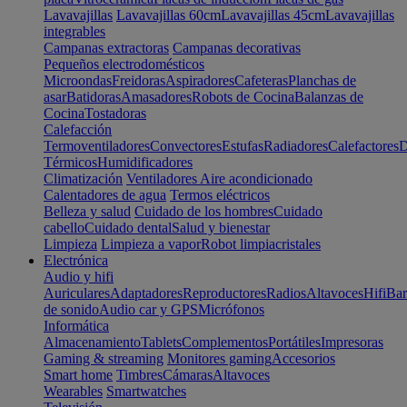
Lavavajillas
Lavavajillas 60cm
Lavavajillas 45cm
Lavavajillas
integrables
Campanas extractoras
Campanas decorativas
Pequeños electrodomésticos
Microondas
Freidoras
Aspiradores
Cafeteras
Planchas de
asar
Batidoras
Amasadores
Robots de Cocina
Balanzas de
Cocina
Tostadoras
Calefacción
Termoventiladores
Convectores
Estufas
Radiadores
Calefactores
D
Térmicos
Humidificadores
Climatización
Ventiladores
Aire acondicionado
Calentadores de agua
Termos eléctricos
Belleza y salud
Cuidado de los hombres
Cuidado
cabello
Cuidado dental
Salud y bienestar
Limpieza
Limpieza a vapor
Robot limpiacristales
Electrónica
Audio y hifi
Auriculares
Adaptadores
Reproductores
Radios
Altavoces
Hifi
Bar
de sonido
Audio car y GPS
Micrófonos
Informática
Almacenamiento
Tablets
Complementos
Portátiles
Impresoras
Gaming & streaming
Monitores gaming
Accesorios
Smart home
Timbres
Cámaras
Altavoces
Wearables
Smartwatches