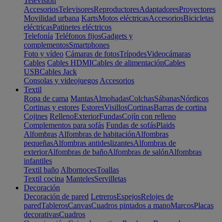
Televisión
Accesorios
Televisores
Reproductores
Adaptadores
Proyectores
Movilidad urbana
Karts
Motos eléctricas
Accesorios
Bicicletas
eléctricas
Patinetes eléctricos
Telefonía
Teléfonos fijos
Gadgets y
complementos
Smartphones
Foto y vídeo
Cámaras de fotos
Trípodes
Videocámaras
Cables
Cables HDMI
Cables de alimentación
Cables
USB
Cables Jack
Consolas y videojuegos
Accesorios
Textil
Ropa de cama
Mantas
Almohadas
Colchas
Sábanas
Nórdicos
Cortinas y estores
Estores
Visillos
Cortinas
Barras de cortina
Cojines
Relleno
Exterior
Fundas
Cojín con relleno
Complementos para sofás
Fundas de sofás
Plaids
Alfombras
Alfombras de habitación
Alfombras
pequeñas
Alfombras antideslizantes
Alfombras de
exterior
Alfombras de baño
Alfombras de salón
Alfombras
infantiles
Textil baño
Albornoces
Toallas
Textil cocina
Manteles
Servilletas
Decoración
Decoración de pared
Letreros
Espejos
Relojes de
pared
Tableros
Canvas
Cuadros pintados a mano
Marcos
Placas
decorativas
Cuadros