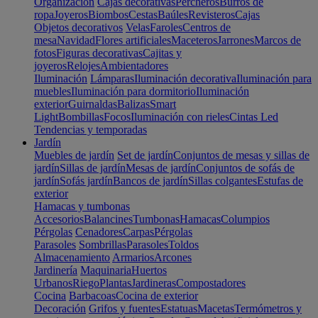
Organización
Cajas decorativas
Percheros
Burros de
ropa
Joyeros
Biombos
Cestas
Baúles
Revisteros
Cajas
Objetos decorativos
Velas
Faroles
Centros de
mesa
Navidad
Flores artificiales
Maceteros
Jarrones
Marcos de
fotos
Figuras decorativas
Cajitas y
joyeros
Relojes
Ambientadores
Iluminación
Lámparas
Iluminación decorativa
Iluminación para
muebles
Iluminación para dormitorio
Iluminación
exterior
Guirnaldas
Balizas
Smart
Light
Bombillas
Focos
Iluminación con rieles
Cintas Led
Tendencias y temporadas
Jardín
Muebles de jardín
Set de jardín
Conjuntos de mesas y sillas de
jardín
Sillas de jardín
Mesas de jardín
Conjuntos de sofás de
jardín
Sofás jardín
Bancos de jardín
Sillas colgantes
Estufas de
exterior
Hamacas y tumbonas
Accesorios
Balancines
Tumbonas
Hamacas
Columpios
Pérgolas
Cenadores
Carpas
Pérgolas
Parasoles
Sombrillas
Parasoles
Toldos
Almacenamiento
Armarios
Arcones
Jardinería
Maquinaria
Huertos
Urbanos
Riego
Plantas
Jardineras
Compostadores
Cocina
Barbacoas
Cocina de exterior
Decoración
Grifos y fuentes
Estatuas
Macetas
Termómetros y