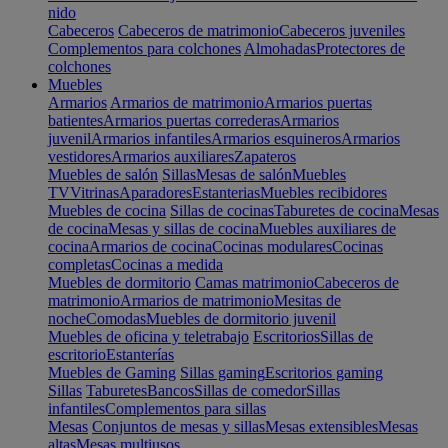
nido
Cabeceros
Cabeceros de matrimonio
Cabeceros juveniles
Complementos para colchones
Almohadas
Protectores de
colchones
Muebles
Armarios
Armarios de matrimonio
Armarios puertas
batientes
Armarios puertas correderas
Armarios
juvenil
Armarios infantiles
Armarios esquineros
Armarios
vestidores
Armarios auxiliares
Zapateros
Muebles de salón
Sillas
Mesas de salón
Muebles
TV
Vitrinas
Aparadores
Estanterias
Muebles recibidores
Muebles de cocina
Sillas de cocinas
Taburetes de cocina
Mesas
de cocina
Mesas y sillas de cocina
Muebles auxiliares de
cocina
Armarios de cocina
Cocinas modulares
Cocinas
completas
Cocinas a medida
Muebles de dormitorio
Camas matrimonio
Cabeceros de
matrimonio
Armarios de matrimonio
Mesitas de
noche
Comodas
Muebles de dormitorio juvenil
Muebles de oficina y teletrabajo
Escritorios
Sillas de
escritorio
Estanterías
Muebles de Gaming
Sillas gaming
Escritorios gaming
Sillas
Taburetes
Bancos
Sillas de comedor
Sillas
infantiles
Complementos para sillas
Mesas
Conjuntos de mesas y sillas
Mesas extensibles
Mesas
altas
Mesas multiusos