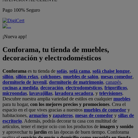
Pago 100% Seguro
¡Nueva app!
Conforama, tu tienda de muebles,
decoración y electrodomésticos
Conforama
es tu tienda de
sofás
,
sofá cama
,
sofá chaise longue
,
sillón
,
sillón relax
,
colchones
,
muebles de salón
,
mesas comedor
,
dormitorio de juvenil
,
dormitorio de matrimonio
,
canapés
,
cocinas a medida
,
decoración
,
electrodomésticos
,
frigoríficos
,
microondas
,
lavavajillas
,
lavadora secadora
, y
televisiones
.
Descubre nuestra amplia variedad de estilos en cualquier
muebles
para tu hogar,
con los mejores precios y promociones
. Crea el
espacio en el que vives gracias a nuestros
muebles de comedor
y
habitaciones,
armarios
y
zapateros
,
mesas de comedor
y
sillas de
escritorio
. Además, podrás decorar tu casa con multitud de
artículos, tener el mejor ocio con los productos de
imagen y sonido
y aprovechar tu
jardín
en las épocas de buen tiempo. Conforama
realiza el
servicio de envío a domicilio como recogida en tienda.