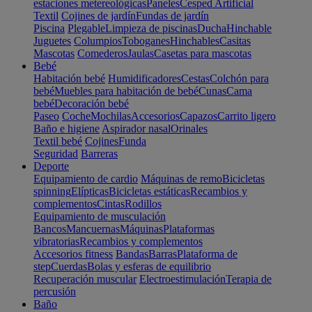
estaciones metereológicas
Paneles
Cesped Artificial
Textil
Cojines de jardín
Fundas de jardín
Piscina
Plegable
Limpieza de piscinas
Ducha
Hinchable
Juguetes
Columpios
Toboganes
Hinchables
Casitas
Mascotas
Comederos
Jaulas
Casetas para mascotas
Bebé
Habitación bebé
Humidificadores
Cestas
Colchón para
bebé
Muebles para habitación de bebé
Cunas
Cama
bebé
Decoración bebé
Paseo
Coche
Mochilas
Accesorios
Capazos
Carrito ligero
Baño e higiene
Aspirador nasal
Orinales
Textil bebé
Cojines
Funda
Seguridad
Barreras
Deporte
Equipamiento de cardio
Máquinas de remo
Bicicletas
spinning
Elípticas
Bicicletas estáticas
Recambios y
complementos
Cintas
Rodillos
Equipamiento de musculación
Bancos
Mancuernas
Máquinas
Plataformas
vibratorias
Recambios y complementos
Accesorios fitness
Bandas
Barras
Plataforma de
step
Cuerdas
Bolas y esferas de equilibrio
Recuperación muscular
Electroestimulación
Terapia de
percusión
Baño