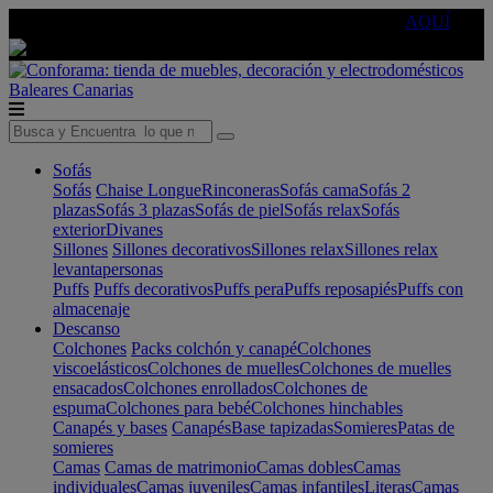
🔵Cambia tu electro con
-10% EXTRA
de descuento ☑️
AQUÍ
Baleares
Canarias
Sofás
Sofás
Chaise Longue
Rinconeras
Sofás cama
Sofás 2
plazas
Sofás 3 plazas
Sofás de piel
Sofás relax
Sofás
exterior
Divanes
Sillones
Sillones decorativos
Sillones relax
Sillones relax
levantapersonas
Puffs
Puffs decorativos
Puffs pera
Puffs reposapiés
Puffs con
almacenaje
Descanso
Colchones
Packs colchón y canapé
Colchones
viscoelásticos
Colchones de muelles
Colchones de muelles
ensacados
Colchones enrollados
Colchones de
espuma
Colchones para bebé
Colchones hinchables
Canapés y bases
Canapés
Base tapizadas
Somieres
Patas de
somieres
Camas
Camas de matrimonio
Camas dobles
Camas
individuales
Camas juveniles
Camas infantiles
Literas
Camas