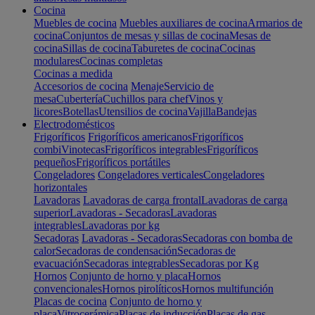
Cocina
Muebles de cocina
Muebles auxiliares de cocina
Armarios de
cocina
Conjuntos de mesas y sillas de cocina
Mesas de
cocina
Sillas de cocina
Taburetes de cocina
Cocinas
modulares
Cocinas completas
Cocinas a medida
Accesorios de cocina
Menaje
Servicio de
mesa
Cubertería
Cuchillos para chef
Vinos y
licores
Botellas
Utensilios de cocina
Vajilla
Bandejas
Electrodomésticos
Frigoríficos
Frigoríficos americanos
Frigoríficos
combi
Vinotecas
Frigoríficos integrables
Frigoríficos
pequeños
Frigoríficos portátiles
Congeladores
Congeladores verticales
Congeladores
horizontales
Lavadoras
Lavadoras de carga frontal
Lavadoras de carga
superior
Lavadoras - Secadoras
Lavadoras
integrables
Lavadoras por kg
Secadoras
Lavadoras - Secadoras
Secadoras con bomba de
calor
Secadoras de condensación
Secadoras de
evacuación
Secadoras integrables
Secadoras por Kg
Hornos
Conjunto de horno y placa
Hornos
convencionales
Hornos pirolíticos
Hornos multifunción
Placas de cocina
Conjunto de horno y
placa
Vitrocerámica
Placas de inducción
Placas de gas