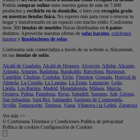
Podrás
comprar online
entre nuestra gama de más de 7.000
productos y
recibirlo en tu domicilio
, o bien con
recogida gratis
en nuestras tiendas física.
No esperes más para crear o renovar tu
hogar y transformarlo en un espacio con mucho estilo. Conforama
tiene 300
tiendas de muebles
físicas distribuidas en
6 países
distintos. Aproveche nuestras ofertas de
sofas baratos
,
colchones
baratos
y
liquidaciones de sofas
.
Conforama solo comercializa a través de su website o, físicamente,
en sus
tiendas de sofás
.
Alcalá de Guadaíra
,
Alcalá de Henares
,
Alcorcón
,
Alfafar
,
Alicante
,
Arinaga
,
Asturias
,
Badalona
,
Barakaldo
,
Barcelona
,
Burjassot
,
Castellón
,
Chafiras
,
Cordoba
,
Elche
,
Finestrat
,
Granada
,
Huércal de
Almería
,
La Coruña
,
La Laguna
,
La Zenia
,
Lanzarote
,
León
,
Lleida
,
Los Barrios
,
Madrid
,
Majadahonda
,
Málaga
,
Murcia
,
Orotava
,
Palma
,
Pamplona
,
Rivas
,
Sabadell
,
Sagunto
,
Salt, Girona
,
San Sebastian
,
Sant Boi
,
Santander
,
Santiago de Compostela
,
Sevilla
,
Tamaraceite
,
Terrassa
,
Viana
,
Vilanova i la Geltrú
,
Zaragoza
Ver más >>
© Conforama
Términos y Condiciones
Política de privacidad
Política de cookies
Configuración de Cookies