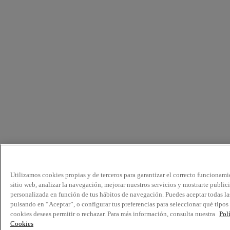
Utilizamos cookies propias y de terceros para garantizar el correcto funcionami
sitio web, analizar la navegación, mejorar nuestros servicios y mostrarte public
personalizada en función de tus hábitos de navegación. Puedes aceptar todas la
pulsando en “Aceptar”, o configurar tus preferencias para seleccionar qué tipos
cookies deseas permitir o rechazar. Para más información, consulta nuestra
Pol
Cookies