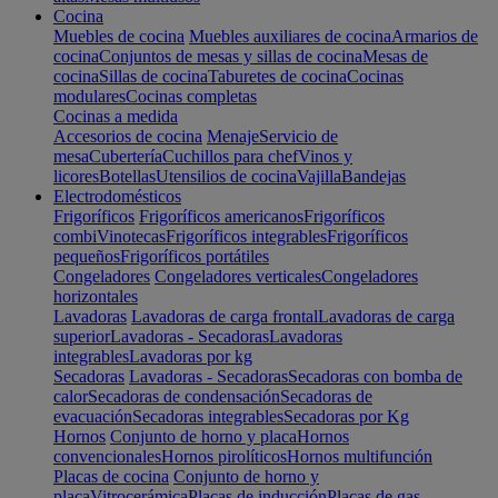
Cocina
Muebles de cocina
Muebles auxiliares de cocina
Armarios de
cocina
Conjuntos de mesas y sillas de cocina
Mesas de
cocina
Sillas de cocina
Taburetes de cocina
Cocinas
modulares
Cocinas completas
Cocinas a medida
Accesorios de cocina
Menaje
Servicio de
mesa
Cubertería
Cuchillos para chef
Vinos y
licores
Botellas
Utensilios de cocina
Vajilla
Bandejas
Electrodomésticos
Frigoríficos
Frigoríficos americanos
Frigoríficos
combi
Vinotecas
Frigoríficos integrables
Frigoríficos
pequeños
Frigoríficos portátiles
Congeladores
Congeladores verticales
Congeladores
horizontales
Lavadoras
Lavadoras de carga frontal
Lavadoras de carga
superior
Lavadoras - Secadoras
Lavadoras
integrables
Lavadoras por kg
Secadoras
Lavadoras - Secadoras
Secadoras con bomba de
calor
Secadoras de condensación
Secadoras de
evacuación
Secadoras integrables
Secadoras por Kg
Hornos
Conjunto de horno y placa
Hornos
convencionales
Hornos pirolíticos
Hornos multifunción
Placas de cocina
Conjunto de horno y
placa
Vitrocerámica
Placas de inducción
Placas de gas