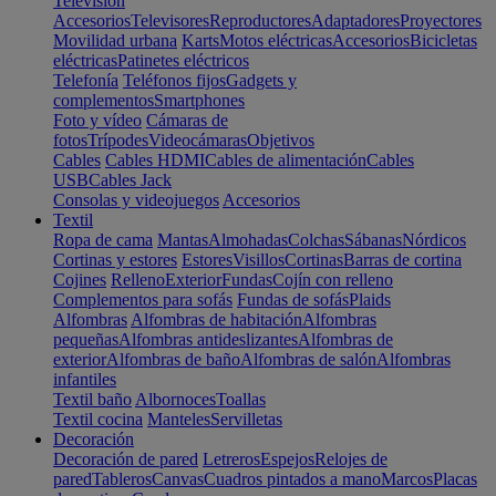
Televisión
Accesorios
Televisores
Reproductores
Adaptadores
Proyectores
Movilidad urbana
Karts
Motos eléctricas
Accesorios
Bicicletas
eléctricas
Patinetes eléctricos
Telefonía
Teléfonos fijos
Gadgets y
complementos
Smartphones
Foto y vídeo
Cámaras de
fotos
Trípodes
Videocámaras
Objetivos
Cables
Cables HDMI
Cables de alimentación
Cables
USB
Cables Jack
Consolas y videojuegos
Accesorios
Textil
Ropa de cama
Mantas
Almohadas
Colchas
Sábanas
Nórdicos
Cortinas y estores
Estores
Visillos
Cortinas
Barras de cortina
Cojines
Relleno
Exterior
Fundas
Cojín con relleno
Complementos para sofás
Fundas de sofás
Plaids
Alfombras
Alfombras de habitación
Alfombras
pequeñas
Alfombras antideslizantes
Alfombras de
exterior
Alfombras de baño
Alfombras de salón
Alfombras
infantiles
Textil baño
Albornoces
Toallas
Textil cocina
Manteles
Servilletas
Decoración
Decoración de pared
Letreros
Espejos
Relojes de
pared
Tableros
Canvas
Cuadros pintados a mano
Marcos
Placas