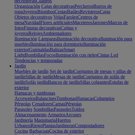
decorativas
Cuadros
Organización
Cajas decorativas
Percheros
Burros de
ropa
Joyeros
Biombos
Cestas
Baúles
Revisteros
Cajas
Objetos decorativos
Velas
Faroles
Centros de
mesa
Navidad
Flores artificiales
Maceteros
Jarrones
Marcos de
fotos
Figuras decorativas
Cajitas y
joyeros
Relojes
Ambientadores
Iluminación
Lámparas
Iluminación decorativa
Iluminación para
muebles
Iluminación para dormitorio
Iluminación
exterior
Guirnaldas
Balizas
Smart
Light
Bombillas
Focos
Iluminación con rieles
Cintas Led
Tendencias y temporadas
Jardín
Muebles de jardín
Set de jardín
Conjuntos de mesas y sillas de
jardín
Sillas de jardín
Mesas de jardín
Conjuntos de sofás de
jardín
Sofás jardín
Bancos de jardín
Sillas colgantes
Estufas de
exterior
Hamacas y tumbonas
Accesorios
Balancines
Tumbonas
Hamacas
Columpios
Pérgolas
Cenadores
Carpas
Pérgolas
Parasoles
Sombrillas
Parasoles
Toldos
Almacenamiento
Armarios
Arcones
Jardinería
Maquinaria
Huertos
Urbanos
Riego
Plantas
Jardineras
Compostadores
Cocina
Barbacoas
Cocina de exterior