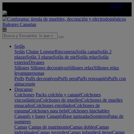
🔵Cambia tu electro con
-10% EXTRA
de descuento ☑️
AQUÍ
Baleares
Canarias
Sofás
Sofás
Chaise Longue
Rinconeras
Sofás cama
Sofás 2
plazas
Sofás 3 plazas
Sofás de piel
Sofás relax
Sofás
exterior
Divanes
Sillones
Sillones decorativos
Sillones relax
Sillones relax
levantapersonas
Puffs
Puffs decorativos
Puffs pera
Puffs reposapiés
Puffs con
almacenaje
Descanso
Colchones
Packs colchón y canapé
Colchones
viscoelásticos
Colchones de muelles
Colchones de muelles
ensacados
Colchones enrollados
Colchones de
espuma
Colchones para bebé
Colchones hinchables
Canapés y bases
Canapés
Base tapizadas
Somieres
Patas de
somieres
Camas
Camas de matrimonio
Camas dobles
Camas
individuales
Camas juveniles
Camas infantiles
Literas
Camas