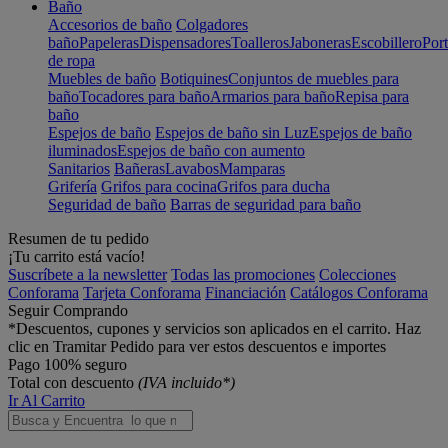
Baño
Accesorios de baño
Colgadores
baño
Papeleras
Dispensadores
Toalleros
Jaboneras
Escobillero
Port
de ropa
Muebles de baño
Botiquines
Conjuntos de muebles para
baño
Tocadores para baño
Armarios para baño
Repisa para
baño
Espejos de baño
Espejos de baño sin Luz
Espejos de baño
iluminados
Espejos de baño con aumento
Sanitarios
Bañeras
Lavabos
Mamparas
Grifería
Grifos para cocina
Grifos para ducha
Seguridad de baño
Barras de seguridad para baño
Resumen de tu pedido
¡Tu carrito está vacío!
Suscríbete a la newsletter
Todas las promociones
Colecciones
Conforama
Tarjeta Conforama
Financiación
Catálogos Conforama
Seguir Comprando
*Descuentos, cupones y servicios son aplicados en el carrito. Haz
clic en Tramitar Pedido para ver estos descuentos e importes
Pago 100% seguro
Total con descuento
(IVA incluido*)
Ir Al Carrito