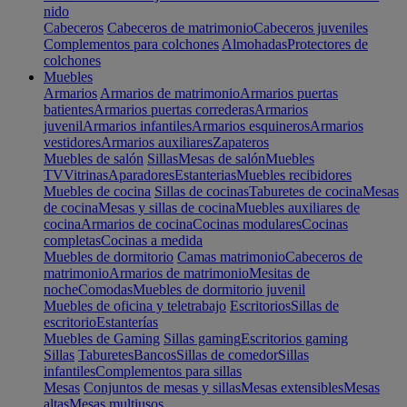
nido
Cabeceros
Cabeceros de matrimonio
Cabeceros juveniles
Complementos para colchones
Almohadas
Protectores de
colchones
Muebles
Armarios
Armarios de matrimonio
Armarios puertas
batientes
Armarios puertas correderas
Armarios
juvenil
Armarios infantiles
Armarios esquineros
Armarios
vestidores
Armarios auxiliares
Zapateros
Muebles de salón
Sillas
Mesas de salón
Muebles
TV
Vitrinas
Aparadores
Estanterias
Muebles recibidores
Muebles de cocina
Sillas de cocinas
Taburetes de cocina
Mesas
de cocina
Mesas y sillas de cocina
Muebles auxiliares de
cocina
Armarios de cocina
Cocinas modulares
Cocinas
completas
Cocinas a medida
Muebles de dormitorio
Camas matrimonio
Cabeceros de
matrimonio
Armarios de matrimonio
Mesitas de
noche
Comodas
Muebles de dormitorio juvenil
Muebles de oficina y teletrabajo
Escritorios
Sillas de
escritorio
Estanterías
Muebles de Gaming
Sillas gaming
Escritorios gaming
Sillas
Taburetes
Bancos
Sillas de comedor
Sillas
infantiles
Complementos para sillas
Mesas
Conjuntos de mesas y sillas
Mesas extensibles
Mesas
altas
Mesas multiusos