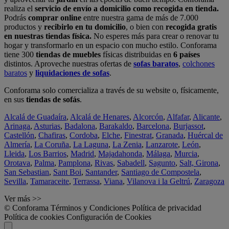
realiza el
servicio de envío a domicilio como recogida en tienda.
Podrás
comprar online
entre nuestra gama de más de 7.000
productos y
recibirlo en tu domicilio
, o bien con
recogida gratis
en nuestras tiendas física.
No esperes más para crear o renovar tu
hogar y transformarlo en un espacio con mucho estilo. Conforama
tiene 300
tiendas de muebles
físicas distribuidas en
6 países
distintos. Aproveche nuestras ofertas de
sofas baratos
,
colchones
baratos
y
liquidaciones de sofas
.
Conforama solo comercializa a través de su website o, físicamente,
en sus
tiendas de sofás
.
Alcalá de Guadaíra
,
Alcalá de Henares
,
Alcorcón
,
Alfafar
,
Alicante
,
Arinaga
,
Asturias
,
Badalona
,
Barakaldo
,
Barcelona
,
Burjassot
,
Castellón
,
Chafiras
,
Cordoba
,
Elche
,
Finestrat
,
Granada
,
Huércal de
Almería
,
La Coruña
,
La Laguna
,
La Zenia
,
Lanzarote
,
León
,
Lleida
,
Los Barrios
,
Madrid
,
Majadahonda
,
Málaga
,
Murcia
,
Orotava
,
Palma
,
Pamplona
,
Rivas
,
Sabadell
,
Sagunto
,
Salt, Girona
,
San Sebastian
,
Sant Boi
,
Santander
,
Santiago de Compostela
,
Sevilla
,
Tamaraceite
,
Terrassa
,
Viana
,
Vilanova i la Geltrú
,
Zaragoza
Ver más >>
© Conforama
Términos y Condiciones
Política de privacidad
Política de cookies
Configuración de Cookies