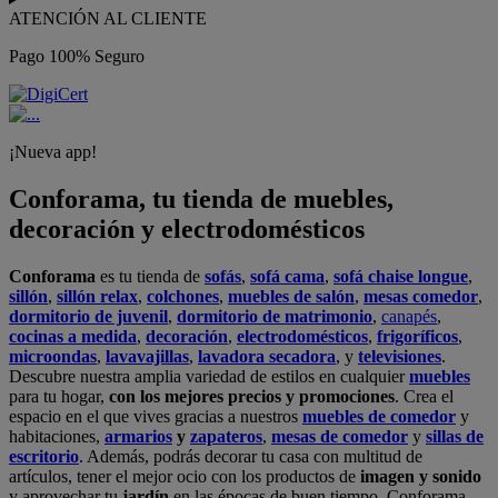
ATENCIÓN AL CLIENTE
Pago 100% Seguro
¡Nueva app!
Conforama, tu tienda de muebles,
decoración y electrodomésticos
Conforama
es tu tienda de
sofás
,
sofá cama
,
sofá chaise longue
,
sillón
,
sillón relax
,
colchones
,
muebles de salón
,
mesas comedor
,
dormitorio de juvenil
,
dormitorio de matrimonio
,
canapés
,
cocinas a medida
,
decoración
,
electrodomésticos
,
frigoríficos
,
microondas
,
lavavajillas
,
lavadora secadora
, y
televisiones
.
Descubre nuestra amplia variedad de estilos en cualquier
muebles
para tu hogar,
con los mejores precios y promociones
. Crea el
espacio en el que vives gracias a nuestros
muebles de comedor
y
habitaciones,
armarios
y
zapateros
,
mesas de comedor
y
sillas de
escritorio
. Además, podrás decorar tu casa con multitud de
artículos, tener el mejor ocio con los productos de
imagen y sonido
y aprovechar tu
jardín
en las épocas de buen tiempo. Conforama