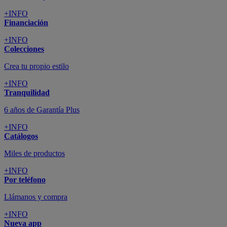
+INFO
Financiación
+INFO
Colecciones
Crea tu propio estilo
+INFO
Tranquilidad
6 años de Garantía Plus
+INFO
Catálogos
Miles de productos
+INFO
Por teléfono
Llámanos y compra
+INFO
Nueva app