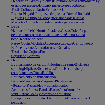
Decoración
Grifos y fuentes
Estatuas
Macetas
Termómetros y
estaciones metereológicas
Paneles
Cesped Artificial
Textil
Cojines de jardín
Fundas de jardín
Piscina
Plegable
Limpieza de piscinas
Ducha
Hinchable
Juguetes
Columpios
Toboganes
Hinchables
Casitas
Mascotas
Comederos
Jaulas
Casetas para mascotas
Bebé
Habitación bebé
Humidificadores
Cestas
Colchón para
bebé
Muebles para habitación de bebé
Cunas
Cama
bebé
Decoración bebé
Paseo
Coche
Mochilas
Accesorios
Capazos
Carrito ligero
Baño e higiene
Aspirador nasal
Orinales
Textil bebé
Cojines
Funda
Seguridad
Barreras
Deporte
Equipamiento de cardio
Máquinas de remo
Bicicletas
spinning
Elípticas
Bicicletas estáticas
Recambios y
complementos
Cintas
Rodillos
Equipamiento de musculación
Bancos
Mancuernas
Máquinas
Plataformas
vibratorias
Recambios y complementos
Accesorios fitness
Bandas
Barras
Plataforma de
step
Cuerdas
Bolas y esferas de equilibrio
Recuperación muscular
Electroestimulación
Terapia de
percusión