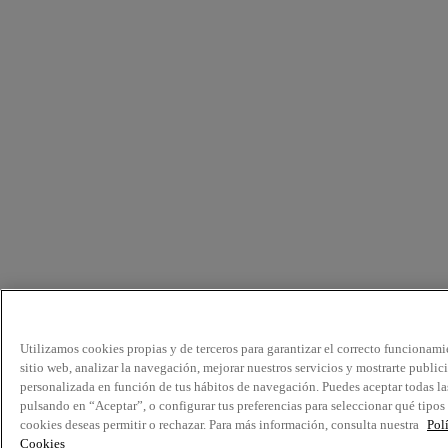
Utilizamos cookies propias y de terceros para garantizar el correcto funcionami
sitio web, analizar la navegación, mejorar nuestros servicios y mostrarte public
personalizada en función de tus hábitos de navegación. Puedes aceptar todas la
pulsando en “Aceptar”, o configurar tus preferencias para seleccionar qué tipos
cookies deseas permitir o rechazar. Para más información, consulta nuestra
Pol
Cookies