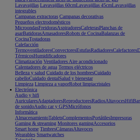
Lavavajillas
Lavavajillas 60cm
Lavavajillas 45cm
Lavavajillas
integrables
Campanas extractoras
Campanas decorativas
Pequeños electrodomésticos
Microondas
Freidoras
Aspiradores
Cafeteras
Planchas de
asar
Batidoras
Amasadores
Robots de Cocina
Balanzas de
Cocina
Tostadoras
Calefacción
Termoventiladores
Convectores
Estufas
Radiadores
Calefactores
D
Térmicos
Humidificadores
Climatización
Ventiladores
Aire acondicionado
Calentadores de agua
Termos eléctricos
Belleza y salud
Cuidado de los hombres
Cuidado
cabello
Cuidado dental
Salud y bienestar
Limpieza
Limpieza a vapor
Robot limpiacristales
Electrónica
Audio y hifi
Auriculares
Adaptadores
Reproductores
Radios
Altavoces
Hifi
Bar
de sonido
Audio car y GPS
Micrófonos
Informática
Almacenamiento
Tablets
Complementos
Portátiles
Impresoras
Gaming & streaming
Monitores gaming
Accesorios
Smart home
Timbres
Cámaras
Altavoces
Wearables
Smartwatches