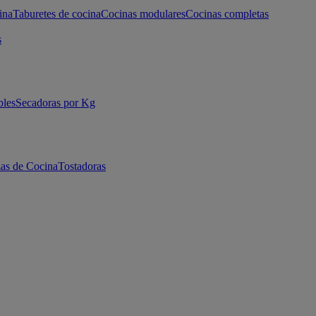
ina
Taburetes de cocina
Cocinas modulares
Cocinas completas
s
bles
Secadoras por Kg
as de Cocina
Tostadoras