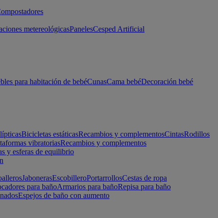
ompostadores
aciones metereológicas
Paneles
Cesped Artificial
les para habitación de bebé
Cunas
Cama bebé
Decoración bebé
lípticas
Bicicletas estáticas
Recambios y complementos
Cintas
Rodillos
taformas vibratorias
Recambios y complementos
s y esferas de equilibrio
ón
alleros
Jaboneras
Escobillero
Portarrollos
Cestas de ropa
cadores para baño
Armarios para baño
Repisa para baño
inados
Espejos de baño con aumento