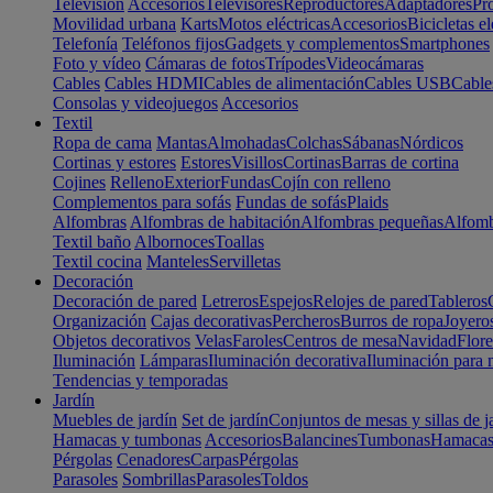
Televisión
Accesorios
Televisores
Reproductores
Adaptadores
Pr
Movilidad urbana
Karts
Motos eléctricas
Accesorios
Bicicletas el
Telefonía
Teléfonos fijos
Gadgets y complementos
Smartphones
Foto y vídeo
Cámaras de fotos
Trípodes
Videocámaras
Cables
Cables HDMI
Cables de alimentación
Cables USB
Cable
Consolas y videojuegos
Accesorios
Textil
Ropa de cama
Mantas
Almohadas
Colchas
Sábanas
Nórdicos
Cortinas y estores
Estores
Visillos
Cortinas
Barras de cortina
Cojines
Relleno
Exterior
Fundas
Cojín con relleno
Complementos para sofás
Fundas de sofás
Plaids
Alfombras
Alfombras de habitación
Alfombras pequeñas
Alfomb
Textil baño
Albornoces
Toallas
Textil cocina
Manteles
Servilletas
Decoración
Decoración de pared
Letreros
Espejos
Relojes de pared
Tableros
Organización
Cajas decorativas
Percheros
Burros de ropa
Joyero
Objetos decorativos
Velas
Faroles
Centros de mesa
Navidad
Flore
Iluminación
Lámparas
Iluminación decorativa
Iluminación para 
Tendencias y temporadas
Jardín
Muebles de jardín
Set de jardín
Conjuntos de mesas y sillas de j
Hamacas y tumbonas
Accesorios
Balancines
Tumbonas
Hamaca
Pérgolas
Cenadores
Carpas
Pérgolas
Parasoles
Sombrillas
Parasoles
Toldos