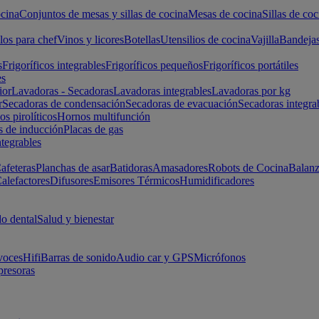
cina
Conjuntos de mesas y sillas de cocina
Mesas de cocina
Sillas de coc
los para chef
Vinos y licores
Botellas
Utensilios de cocina
Vajilla
Bandeja
s
Frigoríficos integrables
Frigoríficos pequeños
Frigoríficos portátiles
es
ior
Lavadoras - Secadoras
Lavadoras integrables
Lavadoras por kg
r
Secadoras de condensación
Secadoras de evacuación
Secadoras integra
s pirolíticos
Hornos multifunción
s de inducción
Placas de gas
ntegrables
afeteras
Planchas de asar
Batidoras
Amasadores
Robots de Cocina
Balanz
alefactores
Difusores
Emisores Térmicos
Humidificadores
o dental
Salud y bienestar
voces
Hifi
Barras de sonido
Audio car y GPS
Micrófonos
presoras