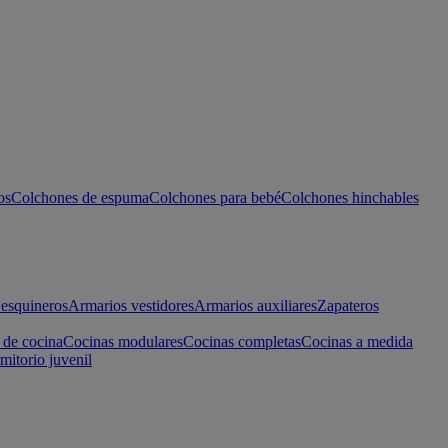
os
Colchones de espuma
Colchones para bebé
Colchones hinchables
esquineros
Armarios vestidores
Armarios auxiliares
Zapateros
 de cocina
Cocinas modulares
Cocinas completas
Cocinas a medida
mitorio juvenil