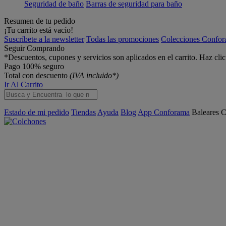
Seguridad de baño
Barras de seguridad para baño
Resumen de tu pedido
¡Tu carrito está vacío!
Suscríbete a la newsletter
Todas las promociones
Colecciones Confo
Seguir Comprando
*Descuentos, cupones y servicios son aplicados en el carrito. Haz cli
Pago 100% seguro
Total con descuento
(IVA incluido*)
Ir Al Carrito
Estado de mi pedido
Tiendas
Ayuda
Blog
App Conforama
Baleares
C