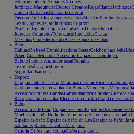
Almacenamiento
Armarios
Arcones
Jardinería
Maquinaria
Huertos Urbanos
Riego
Plantas
Jardineras
C
Cocina
Barbacoas
Cocina de exterior
Decoración
Grifos y fuentes
Estatuas
Macetas
Termómetros y est
Textil
Cojines de jardín
Fundas de jardín
Piscina
Plegable
Limpieza de piscinas
Ducha
Hinchable
Juguetes
Columpios
Toboganes
Hinchables
Casitas
Mascotas
Comederos
Jaulas
Casetas para mascotas
Bebé
Habitación bebé
Humidificadores
Cestas
Colchón para bebé
Mueb
Paseo
Coche
Mochilas
Accesorios
Capazos
Carrito ligero
Baño e higiene
Aspirador nasal
Orinales
Textil bebé
Cojines
Funda
Seguridad
Barreras
Deporte
Equipamiento de cardio
Máquinas de remo
Bicicletas spinning
E
Equipamiento de musculación
Bancos
Mancuernas
Máquinas
Pla
Accesorios fitness
Bandas
Barras
Plataforma de step
Cuerdas
Bola
Recuperación muscular
Electroestimulación
Terapia de percusi
Baño
Accesorios de baño
Colgadores baño
Papeleras
Dispensadores
To
Muebles de baño
Botiquines
Conjuntos de muebles para baño
To
Espejos de baño
Espejos de baño sin Luz
Espejos de baño ilum
Sanitarios
Bañeras
Lavabos
Mamparas
Grifería
Grifos para cocina
Grifos para ducha