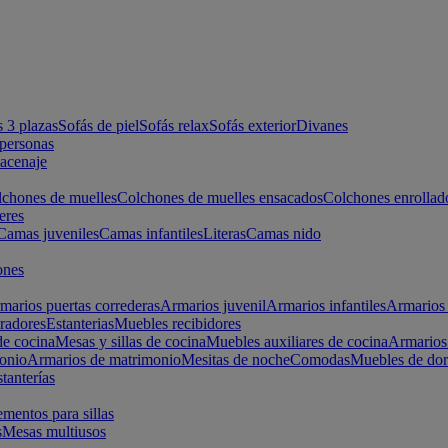
s 3 plazas
Sofás de piel
Sofás relax
Sofás exterior
Divanes
apersonas
macenaje
chones de muelles
Colchones de muelles ensacados
Colchones enrollad
eres
Camas juveniles
Camas infantiles
Literas
Camas nido
ones
marios puertas correderas
Armarios juvenil
Armarios infantiles
Armarios 
radores
Estanterias
Muebles recibidores
e cocina
Mesas y sillas de cocina
Muebles auxiliares de cocina
Armarios
onio
Armarios de matrimonio
Mesitas de noche
Comodas
Muebles de dor
tanterías
entos para sillas
s
Mesas multiusos