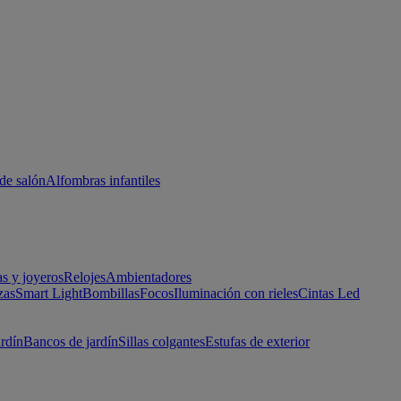
de salón
Alfombras infantiles
as y joyeros
Relojes
Ambientadores
zas
Smart Light
Bombillas
Focos
Iluminación con rieles
Cintas Led
ardín
Bancos de jardín
Sillas colgantes
Estufas de exterior