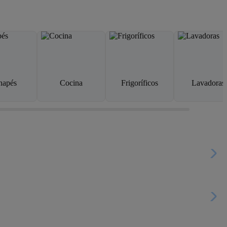
napés
Cocina
Frigoríficos
Lavadoras