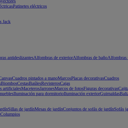
oyectores
éctricas
Patinetes eléctricos
s Jack
ras antideslizantes
Alfombras de exterior
Alfombras de baño
Alfombras 
Canvas
Cuadros pintados a mano
Marcos
Placas decorativas
Cuadros
s
Biombos
Cestas
Baúles
Revisteros
Cajas
s artificiales
Maceteros
Jarrones
Marcos de fotos
Figuras decorativas
Cajit
muebles
Iluminación para dormitorio
Iluminación exterior
Guirnaldas
Bali
ardín
Sillas de jardín
Mesas de jardín
Conjuntos de sofás de jardín
Sofás j
s
Columpios