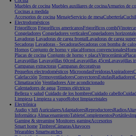
Cocina
Muebles de cocina
Muebles auxiliares de cocina
Armarios de co
Cocinas a medida
Accesorios de cocina
Menaje
Servicio de mesa
Cubertería
Cuchil
Electrodomésticos
Frigoríficos
Frigoríficos americanos
Frigoríficos combi
Vinoteca
Congeladores
Congeladores verticales
Congeladores horizontal
Lavadoras
Lavadoras de carga frontal
Lavadoras de carga super
Secadoras
Lavadoras - Secadoras
Secadoras con bomba de calo
Hornos
Conjunto de horno y placa
Hornos convencionales
Horno
Placas de cocina
Conjunto de horno y placa
Vitrocerámica
Placa
Lavavajillas
Lavavajillas 60cm
Lavavajillas 45cm
Lavavajillas i
Campanas extractoras
Campanas decorativas
Pequeños electrodomésticos
Microondas
Freidoras
Aspiradores
C
Calefacción
Termoventiladores
Convectores
Estufas
Radiadores
C
Climatización
Ventiladores
Aire acondicionado
Calentadores de agua
Termos eléctricos
Belleza y salud
Cuidado de los hombres
Cuidado cabello
Cuidad
Limpieza
Limpieza a vapor
Robot limpiacristales
Electrónica
Audio y hifi
Auriculares
Adaptadores
Reproductores
Radios
Alta
Informática
Almacenamiento
Tablets
Complementos
Portátiles
Im
Gaming & streaming
Monitores gaming
Accesorios
Smart home
Timbres
Cámaras
Altavoces
Wearables
Smartwatches