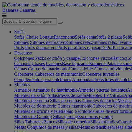
Baleares
Canarias
Sofás
Sofás
Chaise Longue
Rinconeras
Sofás cama
Sofás 2 plazas
Sofá
Sillones
Sillones decorativos
Sillones relax
Sillones relax levant
Puffs
Puffs decorativos
Puffs pera
Puffs reposapiés
Puffs con al
Descanso
Colchones
Packs colchón y canapé
Colchones viscoelásticos
Col
Canapés y bases
Canapés
Base tapizadas
Somieres
Patas de somi
Camas
Camas de matrimonio
Camas dobles
Camas individuales
Cabeceros
Cabeceros de matrimonio
Cabeceros juveniles
Complementos para colchones
Almohadas
Protectores de colch
Muebles
Armarios
Armarios de matrimonio
Armarios puertas batientes
Ar
Muebles de salón
Sillas
Mesas de salón
Muebles TV
Vitrinas
Apa
Muebles de cocina
Sillas de cocinas
Taburetes de cocina
Mesas d
Muebles de dormitorio
Camas matrimonio
Cabeceros de matrim
Muebles de oficina y teletrabajo
Escritorios
Sillas de escritorio
Es
Muebles de Gaming
Sillas gaming
Escritorios gaming
Sillas
Taburetes
Bancos
Sillas de comedor
Sillas infantiles
Complem
Mesas
Conjuntos de mesas y sillas
Mesas extensibles
Mesas alta