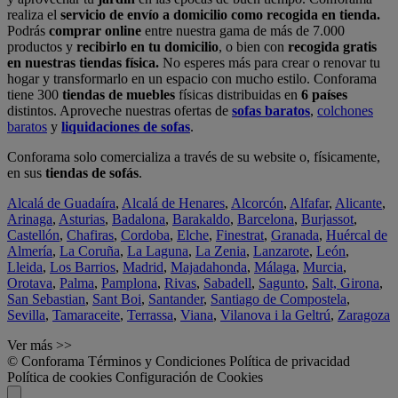
realiza el
servicio de envío a domicilio como recogida en tienda.
Podrás
comprar online
entre nuestra gama de más de 7.000
productos y
recibirlo en tu domicilio
, o bien con
recogida gratis
en nuestras tiendas física.
No esperes más para crear o renovar tu
hogar y transformarlo en un espacio con mucho estilo. Conforama
tiene 300
tiendas de muebles
físicas distribuidas en
6 países
distintos. Aproveche nuestras ofertas de
sofas baratos
,
colchones
baratos
y
liquidaciones de sofas
.
Conforama solo comercializa a través de su website o, físicamente,
en sus
tiendas de sofás
.
Alcalá de Guadaíra
,
Alcalá de Henares
,
Alcorcón
,
Alfafar
,
Alicante
,
Arinaga
,
Asturias
,
Badalona
,
Barakaldo
,
Barcelona
,
Burjassot
,
Castellón
,
Chafiras
,
Cordoba
,
Elche
,
Finestrat
,
Granada
,
Huércal de
Almería
,
La Coruña
,
La Laguna
,
La Zenia
,
Lanzarote
,
León
,
Lleida
,
Los Barrios
,
Madrid
,
Majadahonda
,
Málaga
,
Murcia
,
Orotava
,
Palma
,
Pamplona
,
Rivas
,
Sabadell
,
Sagunto
,
Salt, Girona
,
San Sebastian
,
Sant Boi
,
Santander
,
Santiago de Compostela
,
Sevilla
,
Tamaraceite
,
Terrassa
,
Viana
,
Vilanova i la Geltrú
,
Zaragoza
Ver más >>
© Conforama
Términos y Condiciones
Política de privacidad
Política de cookies
Configuración de Cookies