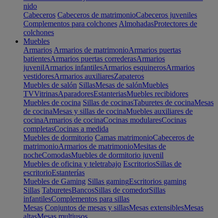
nido
Cabeceros
Cabeceros de matrimonio
Cabeceros juveniles
Complementos para colchones
Almohadas
Protectores de
colchones
Muebles
Armarios
Armarios de matrimonio
Armarios puertas
batientes
Armarios puertas correderas
Armarios
juvenil
Armarios infantiles
Armarios esquineros
Armarios
vestidores
Armarios auxiliares
Zapateros
Muebles de salón
Sillas
Mesas de salón
Muebles
TV
Vitrinas
Aparadores
Estanterias
Muebles recibidores
Muebles de cocina
Sillas de cocinas
Taburetes de cocina
Mesas
de cocina
Mesas y sillas de cocina
Muebles auxiliares de
cocina
Armarios de cocina
Cocinas modulares
Cocinas
completas
Cocinas a medida
Muebles de dormitorio
Camas matrimonio
Cabeceros de
matrimonio
Armarios de matrimonio
Mesitas de
noche
Comodas
Muebles de dormitorio juvenil
Muebles de oficina y teletrabajo
Escritorios
Sillas de
escritorio
Estanterías
Muebles de Gaming
Sillas gaming
Escritorios gaming
Sillas
Taburetes
Bancos
Sillas de comedor
Sillas
infantiles
Complementos para sillas
Mesas
Conjuntos de mesas y sillas
Mesas extensibles
Mesas
altas
Mesas multiusos