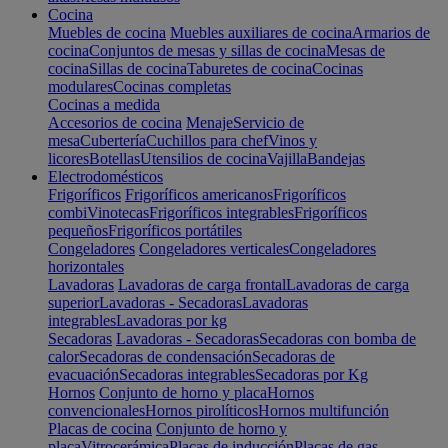
Cocina
Muebles de cocina
Muebles auxiliares de cocina
Armarios de
cocina
Conjuntos de mesas y sillas de cocina
Mesas de
cocina
Sillas de cocina
Taburetes de cocina
Cocinas
modulares
Cocinas completas
Cocinas a medida
Accesorios de cocina
Menaje
Servicio de
mesa
Cubertería
Cuchillos para chef
Vinos y
licores
Botellas
Utensilios de cocina
Vajilla
Bandejas
Electrodomésticos
Frigoríficos
Frigoríficos americanos
Frigoríficos
combi
Vinotecas
Frigoríficos integrables
Frigoríficos
pequeños
Frigoríficos portátiles
Congeladores
Congeladores verticales
Congeladores
horizontales
Lavadoras
Lavadoras de carga frontal
Lavadoras de carga
superior
Lavadoras - Secadoras
Lavadoras
integrables
Lavadoras por kg
Secadoras
Lavadoras - Secadoras
Secadoras con bomba de
calor
Secadoras de condensación
Secadoras de
evacuación
Secadoras integrables
Secadoras por Kg
Hornos
Conjunto de horno y placa
Hornos
convencionales
Hornos pirolíticos
Hornos multifunción
Placas de cocina
Conjunto de horno y
placa
Vitrocerámica
Placas de inducción
Placas de gas