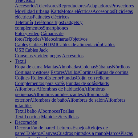
Televisión
Accesorios
Televisores
Reproductores
Adaptadores
Proyectores
Movilidad urbana
Karts
Motos eléctricas
Accesorios
Bicicletas
eléctricas
Patinetes eléctricos
Telefonía
Teléfonos fijos
Gadgets y
complementos
Smartphones
Foto y vídeo
Cámaras de
fotos
Trípodes
Videocámaras
Objetivos
Cables
Cables HDMI
Cables de alimentación
Cables
USB
Cables Jack
Consolas y videojuegos
Accesorios
Textil
Ropa de cama
Mantas
Almohadas
Colchas
Sábanas
Nórdicos
Cortinas y estores
Estores
Visillos
Cortinas
Barras de cortina
Cojines
Relleno
Exterior
Fundas
Cojín con relleno
Complementos para sofás
Fundas de sofás
Plaids
Alfombras
Alfombras de habitación
Alfombras
pequeñas
Alfombras antideslizantes
Alfombras de
exterior
Alfombras de baño
Alfombras de salón
Alfombras
infantiles
Textil baño
Albornoces
Toallas
Textil cocina
Manteles
Servilletas
Decoración
Decoración de pared
Letreros
Espejos
Relojes de
pared
Tableros
Canvas
Cuadros pintados a mano
Marcos
Placas