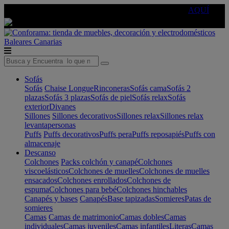
🔵Cambia tu electro con
-10% EXTRA
de descuento ☑️
AQUÍ
Baleares
Canarias
Sofás
Sofás
Chaise Longue
Rinconeras
Sofás cama
Sofás 2
plazas
Sofás 3 plazas
Sofás de piel
Sofás relax
Sofás
exterior
Divanes
Sillones
Sillones decorativos
Sillones relax
Sillones relax
levantapersonas
Puffs
Puffs decorativos
Puffs pera
Puffs reposapiés
Puffs con
almacenaje
Descanso
Colchones
Packs colchón y canapé
Colchones
viscoelásticos
Colchones de muelles
Colchones de muelles
ensacados
Colchones enrollados
Colchones de
espuma
Colchones para bebé
Colchones hinchables
Canapés y bases
Canapés
Base tapizadas
Somieres
Patas de
somieres
Camas
Camas de matrimonio
Camas dobles
Camas
individuales
Camas juveniles
Camas infantiles
Literas
Camas