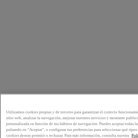
Utilizamos cookies propias y de terceros para garantizar el correcto funcionami
sitio web, analizar la navegación, mejorar nuestros servicios y mostrarte public
personalizada en función de tus hábitos de navegación. Puedes aceptar todas la
pulsando en “Aceptar”, o configurar tus preferencias para seleccionar qué tipos
cookies deseas permitir o rechazar. Para más información, consulta nuestra
Pol