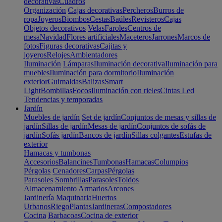
decorativas
Cuadros
Organización
Cajas decorativas
Percheros
Burros de
ropa
Joyeros
Biombos
Cestas
Baúles
Revisteros
Cajas
Objetos decorativos
Velas
Faroles
Centros de
mesa
Navidad
Flores artificiales
Maceteros
Jarrones
Marcos de
fotos
Figuras decorativas
Cajitas y
joyeros
Relojes
Ambientadores
Iluminación
Lámparas
Iluminación decorativa
Iluminación para
muebles
Iluminación para dormitorio
Iluminación
exterior
Guirnaldas
Balizas
Smart
Light
Bombillas
Focos
Iluminación con rieles
Cintas Led
Tendencias y temporadas
Jardín
Muebles de jardín
Set de jardín
Conjuntos de mesas y sillas de
jardín
Sillas de jardín
Mesas de jardín
Conjuntos de sofás de
jardín
Sofás jardín
Bancos de jardín
Sillas colgantes
Estufas de
exterior
Hamacas y tumbonas
Accesorios
Balancines
Tumbonas
Hamacas
Columpios
Pérgolas
Cenadores
Carpas
Pérgolas
Parasoles
Sombrillas
Parasoles
Toldos
Almacenamiento
Armarios
Arcones
Jardinería
Maquinaria
Huertos
Urbanos
Riego
Plantas
Jardineras
Compostadores
Cocina
Barbacoas
Cocina de exterior