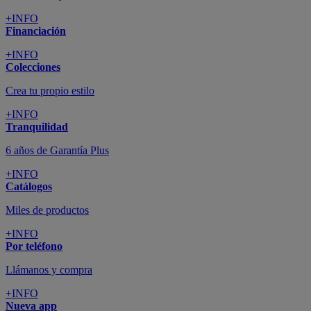
+INFO
Financiación
+INFO
Colecciones
Crea tu propio estilo
+INFO
Tranquilidad
6 años de Garantía Plus
+INFO
Catálogos
Miles de productos
+INFO
Por teléfono
Llámanos y compra
+INFO
Nueva app