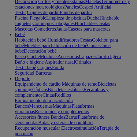
Decoración
Grifos y fuentes
Estatuas
Macetas
Termómetros y
estaciones metereológicas
Paneles
Cesped Artificial
Textil
Cojines de jardín
Fundas de jardín
Piscina
Plegable
Limpieza de piscinas
Ducha
Hinchable
Juguetes
Columpios
Toboganes
Hinchables
Casitas
Mascotas
Comederos
Jaulas
Casetas para mascotas
Bebé
Habitación bebé
Humidificadores
Cestas
Colchón para
bebé
Muebles para habitación de bebé
Cunas
Cama
bebé
Decoración bebé
Paseo
Coche
Mochilas
Accesorios
Capazos
Carrito ligero
Baño e higiene
Aspirador nasal
Orinales
Textil bebé
Cojines
Funda
Seguridad
Barreras
Deporte
Equipamiento de cardio
Máquinas de remo
Bicicletas
spinning
Elípticas
Bicicletas estáticas
Recambios y
complementos
Cintas
Rodillos
Equipamiento de musculación
Bancos
Mancuernas
Máquinas
Plataformas
vibratorias
Recambios y complementos
Accesorios fitness
Bandas
Barras
Plataforma de
step
Cuerdas
Bolas y esferas de equilibrio
Recuperación muscular
Electroestimulación
Terapia de
percusión