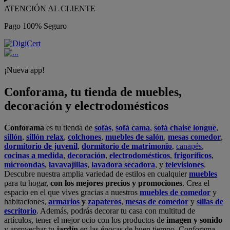
ATENCIÓN AL CLIENTE
Pago 100% Seguro
¡Nueva app!
Conforama, tu tienda de muebles,
decoración y electrodomésticos
Conforama
es tu tienda de
sofás
,
sofá cama
,
sofá chaise longue
,
sillón
,
sillón relax
,
colchones
,
muebles de salón
,
mesas comedor
,
dormitorio de juvenil
,
dormitorio de matrimonio
,
canapés
,
cocinas a medida
,
decoración
,
electrodomésticos
,
frigoríficos
,
microondas
,
lavavajillas
,
lavadora secadora
, y
televisiones
.
Descubre nuestra amplia variedad de estilos en cualquier
muebles
para tu hogar,
con los mejores precios y promociones
. Crea el
espacio en el que vives gracias a nuestros
muebles de comedor
y
habitaciones,
armarios
y
zapateros
,
mesas de comedor
y
sillas de
escritorio
. Además, podrás decorar tu casa con multitud de
artículos, tener el mejor ocio con los productos de
imagen y sonido
y aprovechar tu
jardín
en las épocas de buen tiempo. Conforama