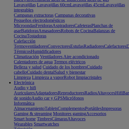
Lavavajillas
Lavavajillas 60cm
Lavavajillas 45cm
Lavavajillas
integrables
Campanas extractoras
Campanas decorativas
Pequeños electrodomésticos
Microondas
Freidoras
Aspiradores
Cafeteras
Planchas de
asar
Batidoras
Amasadores
Robots de Cocina
Balanzas de
Cocina
Tostadoras
Calefacción
Termoventiladores
Convectores
Estufas
Radiadores
Calefactores
D
Térmicos
Humidificadores
Climatización
Ventiladores
Aire acondicionado
Calentadores de agua
Termos eléctricos
Belleza y salud
Cuidado de los hombres
Cuidado
cabello
Cuidado dental
Salud y bienestar
Limpieza
Limpieza a vapor
Robot limpiacristales
Electrónica
Audio y hifi
Auriculares
Adaptadores
Reproductores
Radios
Altavoces
Hifi
Bar
de sonido
Audio car y GPS
Micrófonos
Informática
Almacenamiento
Tablets
Complementos
Portátiles
Impresoras
Gaming & streaming
Monitores gaming
Accesorios
Smart home
Timbres
Cámaras
Altavoces
Wearables
Smartwatches