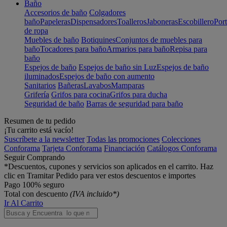
Baño
Accesorios de baño
Colgadores
baño
Papeleras
Dispensadores
Toalleros
Jaboneras
Escobillero
Port
de ropa
Muebles de baño
Botiquines
Conjuntos de muebles para
baño
Tocadores para baño
Armarios para baño
Repisa para
baño
Espejos de baño
Espejos de baño sin Luz
Espejos de baño
iluminados
Espejos de baño con aumento
Sanitarios
Bañeras
Lavabos
Mamparas
Grifería
Grifos para cocina
Grifos para ducha
Seguridad de baño
Barras de seguridad para baño
Resumen de tu pedido
¡Tu carrito está vacío!
Suscríbete a la newsletter
Todas las promociones
Colecciones
Conforama
Tarjeta Conforama
Financiación
Catálogos Conforama
Seguir Comprando
*Descuentos, cupones y servicios son aplicados en el carrito. Haz
clic en Tramitar Pedido para ver estos descuentos e importes
Pago 100% seguro
Total con descuento
(IVA incluido*)
Ir Al Carrito