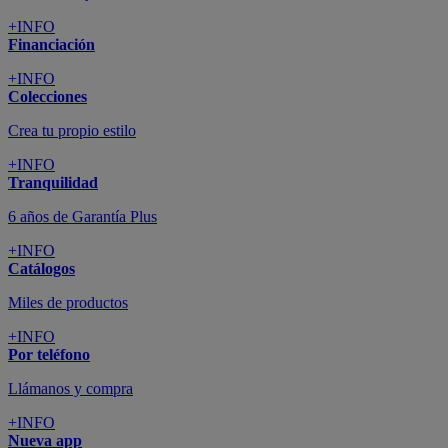
+INFO
Financiación
+INFO
Colecciones
Crea tu propio estilo
+INFO
Tranquilidad
6 años de Garantía Plus
+INFO
Catálogos
Miles de productos
+INFO
Por teléfono
Llámanos y compra
+INFO
Nueva app