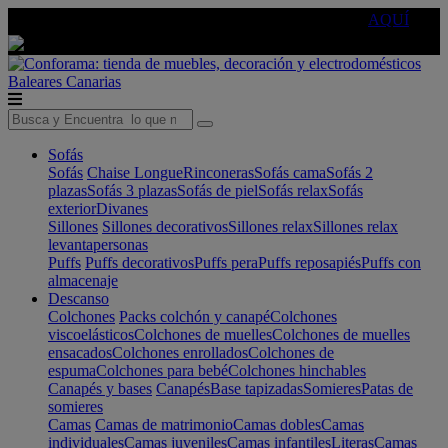
🔵Cambia tu electro con
-10% EXTRA
de descuento ☑️
AQUÍ
Baleares
Canarias
Sofás
Sofás
Chaise Longue
Rinconeras
Sofás cama
Sofás 2
plazas
Sofás 3 plazas
Sofás de piel
Sofás relax
Sofás
exterior
Divanes
Sillones
Sillones decorativos
Sillones relax
Sillones relax
levantapersonas
Puffs
Puffs decorativos
Puffs pera
Puffs reposapiés
Puffs con
almacenaje
Descanso
Colchones
Packs colchón y canapé
Colchones
viscoelásticos
Colchones de muelles
Colchones de muelles
ensacados
Colchones enrollados
Colchones de
espuma
Colchones para bebé
Colchones hinchables
Canapés y bases
Canapés
Base tapizadas
Somieres
Patas de
somieres
Camas
Camas de matrimonio
Camas dobles
Camas
individuales
Camas juveniles
Camas infantiles
Literas
Camas