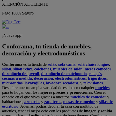
ATENCIÓN AL CLIENTE
Pago 100% Seguro
¡Nueva app!
Conforama, tu tienda de muebles,
decoración y electrodomésticos
Conforama
es tu tienda de
sofás
,
sofá cama
,
sofá chaise longue
,
sillón
,
sillón relax
,
colchones
,
muebles de salón
,
mesas comedor
,
dormitorio de juvenil
,
dormitorio de matrimonio
,
canapés
,
cocinas a medida
,
decoración
,
electrodomésticos
,
frigoríficos
,
microondas
,
lavavajillas
,
lavadora secadora
, y
televisiones
.
Descubre nuestra amplia variedad de estilos en cualquier
muebles
para tu hogar,
con los mejores precios y promociones
. Crea el
espacio en el que vives gracias a nuestros
muebles de comedor
y
habitaciones,
armarios
y
zapateros
,
mesas de comedor
y
sillas de
escritorio
. Además, podrás decorar tu casa con multitud de
artículos, tener el mejor ocio con los productos de
imagen y sonido
y aprovechar tu
jardín
en las épocas de buen tiempo. Conforama