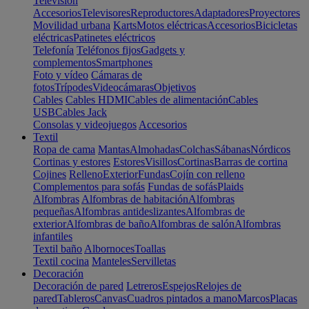
Televisión
Accesorios
Televisores
Reproductores
Adaptadores
Proyectores
Movilidad urbana
Karts
Motos eléctricas
Accesorios
Bicicletas
eléctricas
Patinetes eléctricos
Telefonía
Teléfonos fijos
Gadgets y
complementos
Smartphones
Foto y vídeo
Cámaras de
fotos
Trípodes
Videocámaras
Objetivos
Cables
Cables HDMI
Cables de alimentación
Cables
USB
Cables Jack
Consolas y videojuegos
Accesorios
Textil
Ropa de cama
Mantas
Almohadas
Colchas
Sábanas
Nórdicos
Cortinas y estores
Estores
Visillos
Cortinas
Barras de cortina
Cojines
Relleno
Exterior
Fundas
Cojín con relleno
Complementos para sofás
Fundas de sofás
Plaids
Alfombras
Alfombras de habitación
Alfombras
pequeñas
Alfombras antideslizantes
Alfombras de
exterior
Alfombras de baño
Alfombras de salón
Alfombras
infantiles
Textil baño
Albornoces
Toallas
Textil cocina
Manteles
Servilletas
Decoración
Decoración de pared
Letreros
Espejos
Relojes de
pared
Tableros
Canvas
Cuadros pintados a mano
Marcos
Placas