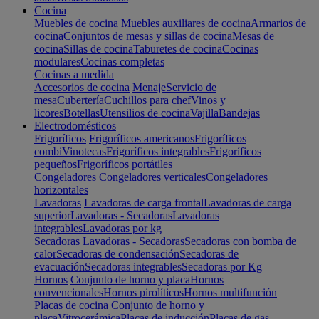
Cocina
Muebles de cocina
Muebles auxiliares de cocina
Armarios de
cocina
Conjuntos de mesas y sillas de cocina
Mesas de
cocina
Sillas de cocina
Taburetes de cocina
Cocinas
modulares
Cocinas completas
Cocinas a medida
Accesorios de cocina
Menaje
Servicio de
mesa
Cubertería
Cuchillos para chef
Vinos y
licores
Botellas
Utensilios de cocina
Vajilla
Bandejas
Electrodomésticos
Frigoríficos
Frigoríficos americanos
Frigoríficos
combi
Vinotecas
Frigoríficos integrables
Frigoríficos
pequeños
Frigoríficos portátiles
Congeladores
Congeladores verticales
Congeladores
horizontales
Lavadoras
Lavadoras de carga frontal
Lavadoras de carga
superior
Lavadoras - Secadoras
Lavadoras
integrables
Lavadoras por kg
Secadoras
Lavadoras - Secadoras
Secadoras con bomba de
calor
Secadoras de condensación
Secadoras de
evacuación
Secadoras integrables
Secadoras por Kg
Hornos
Conjunto de horno y placa
Hornos
convencionales
Hornos pirolíticos
Hornos multifunción
Placas de cocina
Conjunto de horno y
placa
Vitrocerámica
Placas de inducción
Placas de gas