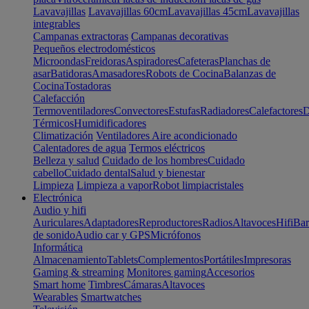
Lavavajillas
Lavavajillas 60cm
Lavavajillas 45cm
Lavavajillas
integrables
Campanas extractoras
Campanas decorativas
Pequeños electrodomésticos
Microondas
Freidoras
Aspiradores
Cafeteras
Planchas de
asar
Batidoras
Amasadores
Robots de Cocina
Balanzas de
Cocina
Tostadoras
Calefacción
Termoventiladores
Convectores
Estufas
Radiadores
Calefactores
D
Térmicos
Humidificadores
Climatización
Ventiladores
Aire acondicionado
Calentadores de agua
Termos eléctricos
Belleza y salud
Cuidado de los hombres
Cuidado
cabello
Cuidado dental
Salud y bienestar
Limpieza
Limpieza a vapor
Robot limpiacristales
Electrónica
Audio y hifi
Auriculares
Adaptadores
Reproductores
Radios
Altavoces
Hifi
Bar
de sonido
Audio car y GPS
Micrófonos
Informática
Almacenamiento
Tablets
Complementos
Portátiles
Impresoras
Gaming & streaming
Monitores gaming
Accesorios
Smart home
Timbres
Cámaras
Altavoces
Wearables
Smartwatches