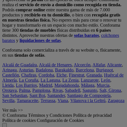
realiza el
servicio de envío a domicilio como recogida en tienda.
Podrás
comprar online
entre nuestra gama de más de 7.000
productos y
recibirlo en tu domicilio
, o bien con
recogida gratis
en nuestras tiendas física.
No esperes más para crear o renovar tu
hogar y transformarlo en un espacio con mucho estilo. Conforama
tiene 300
tiendas de muebles
físicas distribuidas en
6 países
distintos. Aproveche nuestras ofertas de
sofas baratos
,
colchones
baratos
y
liquidaciones de sofas
.
Conforama solo comercializa a través de su website o, físicamente,
en sus
tiendas de sofás
.
Alcalá de Guadaíra
,
Alcalá de Henares
,
Alcorcón
,
Alfafar
,
Alicante
,
Arinaga
,
Asturias
,
Badalona
,
Barakaldo
,
Barcelona
,
Burjassot
,
Castellón
,
Chafiras
,
Cordoba
,
Elche
,
Finestrat
,
Granada
,
Huércal de
Almería
,
La Coruña
,
La Laguna
,
La Zenia
,
Lanzarote
,
León
,
Lleida
,
Los Barrios
,
Madrid
,
Majadahonda
,
Málaga
,
Murcia
,
Orotava
,
Palma
,
Pamplona
,
Rivas
,
Sabadell
,
Sagunto
,
Salt, Girona
,
San Sebastian
,
Sant Boi
,
Santander
,
Santiago de Compostela
,
Sevilla
,
Tamaraceite
,
Terrassa
,
Viana
,
Vilanova i la Geltrú
,
Zaragoza
Ver más >>
© Conforama
Términos y Condiciones
Política de privacidad
Política de cookies
Configuración de Cookies