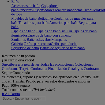
Baño
Accesorios de baño
Colgadores
baño
Papeleras
Dispensadores
Toalleros
Jaboneras
Escobillero
Port
de ropa
Muebles de baño
Botiquines
Conjuntos de muebles para
baño
Tocadores para baño
Armarios para baño
Repisa para
baño
Espejos de baño
Espejos de baño sin Luz
Espejos de baño
iluminados
Espejos de baño con aumento
Sanitarios
Bañeras
Lavabos
Mamparas
Grifería
Grifos para cocina
Grifos para ducha
Seguridad de baño
Barras de seguridad para baño
Resumen de tu pedido
¡Tu carrito está vacío!
Suscríbete a la newsletter
Todas las promociones
Colecciones
Conforama
Tarjeta Conforama
Financiación
Catálogos Conforama
Seguir Comprando
*Descuentos, cupones y servicios son aplicados en el carrito. Haz
clic en Tramitar Pedido para ver estos descuentos e importes
Pago 100% seguro
Total con descuento
(IVA incluido*)
Ir Al Carrito