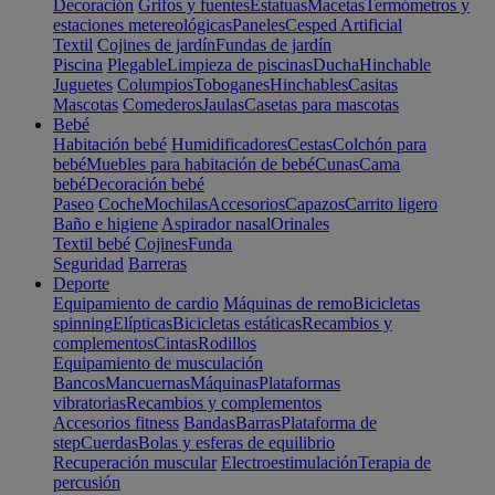
Decoración
Grifos y fuentes
Estatuas
Macetas
Termómetros y
estaciones metereológicas
Paneles
Cesped Artificial
Textil
Cojines de jardín
Fundas de jardín
Piscina
Plegable
Limpieza de piscinas
Ducha
Hinchable
Juguetes
Columpios
Toboganes
Hinchables
Casitas
Mascotas
Comederos
Jaulas
Casetas para mascotas
Bebé
Habitación bebé
Humidificadores
Cestas
Colchón para
bebé
Muebles para habitación de bebé
Cunas
Cama
bebé
Decoración bebé
Paseo
Coche
Mochilas
Accesorios
Capazos
Carrito ligero
Baño e higiene
Aspirador nasal
Orinales
Textil bebé
Cojines
Funda
Seguridad
Barreras
Deporte
Equipamiento de cardio
Máquinas de remo
Bicicletas
spinning
Elípticas
Bicicletas estáticas
Recambios y
complementos
Cintas
Rodillos
Equipamiento de musculación
Bancos
Mancuernas
Máquinas
Plataformas
vibratorias
Recambios y complementos
Accesorios fitness
Bandas
Barras
Plataforma de
step
Cuerdas
Bolas y esferas de equilibrio
Recuperación muscular
Electroestimulación
Terapia de
percusión