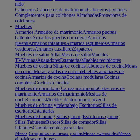
nido
Cabeceros
Cabeceros de matrimonio
Cabeceros juveniles
Complementos para colchones
Almohadas
Protectores de
colchones
Muebles
Armarios
Armarios de matrimonio
Armarios puertas
batientes
Armarios puertas correderas
Armarios
juvenil
Armarios infantiles
Armarios esquineros
Armarios
vestidores
Armarios auxiliares
Zapateros
Muebles de salón
Sillas
Mesas de salón
Muebles
TV
Vitrinas
Aparadores
Estanterias
Muebles recibidores
Muebles de cocina
Sillas de cocinas
Taburetes de cocina
Mesas
de cocina
Mesas y sillas de cocina
Muebles auxiliares de
cocina
Armarios de cocina
Cocinas modulares
Cocinas
completas
Cocinas a medida
Muebles de dormitorio
Camas matrimonio
Cabeceros de
matrimonio
Armarios de matrimonio
Mesitas de
noche
Comodas
Muebles de dormitorio juvenil
Muebles de oficina y teletrabajo
Escritorios
Sillas de
escritorio
Estanterías
Muebles de Gaming
Sillas gaming
Escritorios gaming
Sillas
Taburetes
Bancos
Sillas de comedor
Sillas
infantiles
Complementos para sillas
Mesas
Conjuntos de mesas y sillas
Mesas extensibles
Mesas
altas
Mesas multiusos