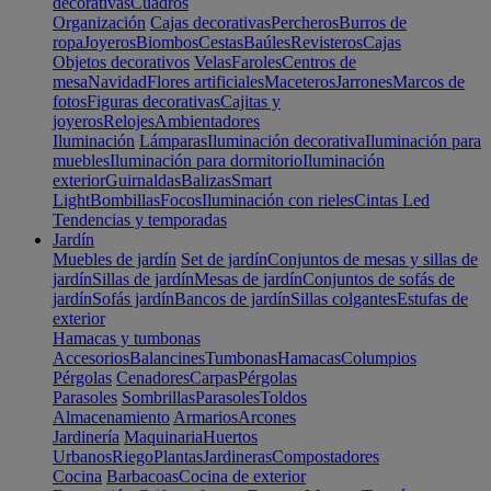
decorativas
Cuadros
Organización
Cajas decorativas
Percheros
Burros de
ropa
Joyeros
Biombos
Cestas
Baúles
Revisteros
Cajas
Objetos decorativos
Velas
Faroles
Centros de
mesa
Navidad
Flores artificiales
Maceteros
Jarrones
Marcos de
fotos
Figuras decorativas
Cajitas y
joyeros
Relojes
Ambientadores
Iluminación
Lámparas
Iluminación decorativa
Iluminación para
muebles
Iluminación para dormitorio
Iluminación
exterior
Guirnaldas
Balizas
Smart
Light
Bombillas
Focos
Iluminación con rieles
Cintas Led
Tendencias y temporadas
Jardín
Muebles de jardín
Set de jardín
Conjuntos de mesas y sillas de
jardín
Sillas de jardín
Mesas de jardín
Conjuntos de sofás de
jardín
Sofás jardín
Bancos de jardín
Sillas colgantes
Estufas de
exterior
Hamacas y tumbonas
Accesorios
Balancines
Tumbonas
Hamacas
Columpios
Pérgolas
Cenadores
Carpas
Pérgolas
Parasoles
Sombrillas
Parasoles
Toldos
Almacenamiento
Armarios
Arcones
Jardinería
Maquinaria
Huertos
Urbanos
Riego
Plantas
Jardineras
Compostadores
Cocina
Barbacoas
Cocina de exterior