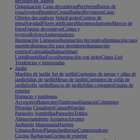
decorativas
Cuadros
Organización
Cajas decorativas
Percheros
Burros de
ropa
Joyeros
Biombos
Cestas
Baúles
Revisteros
Cajas
Objetos decorativos
Velas
Faroles
Centros de
mesa
Navidad
Flores artificiales
Maceteros
Jarrones
Marcos de
fotos
Figuras decorativas
Cajitas y
joyeros
Relojes
Ambientadores
Iluminación
Lámparas
Iluminación decorativa
Iluminación para
muebles
Iluminación para dormitorio
Iluminación
exterior
Guirnaldas
Balizas
Smart
Light
Bombillas
Focos
Iluminación con rieles
Cintas Led
Tendencias y temporadas
Jardín
Muebles de jardín
Set de jardín
Conjuntos de mesas y sillas de
jardín
Sillas de jardín
Mesas de jardín
Conjuntos de sofás de
jardín
Sofás jardín
Bancos de jardín
Sillas colgantes
Estufas de
exterior
Hamacas y tumbonas
Accesorios
Balancines
Tumbonas
Hamacas
Columpios
Pérgolas
Cenadores
Carpas
Pérgolas
Parasoles
Sombrillas
Parasoles
Toldos
Almacenamiento
Armarios
Arcones
Jardinería
Maquinaria
Huertos
Urbanos
Riego
Plantas
Jardineras
Compostadores
Cocina
Barbacoas
Cocina de exterior