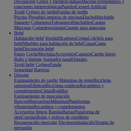
Decoración
Grifos y fuentes
Estatuas
Macetas
Termómetros y
estaciones metereológicas
Paneles
Cesped Artificial
Textil
Cojines de jardín
Fundas de jardín
Piscina
Plegable
Limpieza de piscinas
Ducha
Hinchable
Juguetes
Columpios
Toboganes
Hinchables
Casitas
Mascotas
Comederos
Jaulas
Casetas para mascotas
Bebé
Habitación bebé
Humidificadores
Cestas
Colchón para
bebé
Muebles para habitación de bebé
Cunas
Cama
bebé
Decoración bebé
Paseo
Coche
Mochilas
Accesorios
Capazos
Carrito ligero
Baño e higiene
Aspirador nasal
Orinales
Textil bebé
Cojines
Funda
Seguridad
Barreras
Deporte
Equipamiento de cardio
Máquinas de remo
Bicicletas
spinning
Elípticas
Bicicletas estáticas
Recambios y
complementos
Cintas
Rodillos
Equipamiento de musculación
Bancos
Mancuernas
Máquinas
Plataformas
vibratorias
Recambios y complementos
Accesorios fitness
Bandas
Barras
Plataforma de
step
Cuerdas
Bolas y esferas de equilibrio
Recuperación muscular
Electroestimulación
Terapia de
percusión