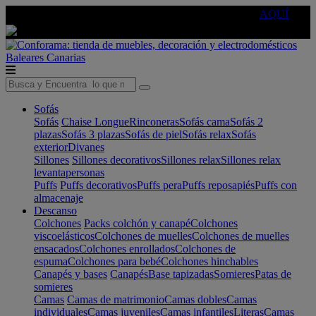
🔵Cambia tu electro con
-10% EXTRA
de descuento ☑️
AQUÍ
Baleares
Canarias
Sofás
Sofás
Chaise Longue
Rinconeras
Sofás cama
Sofás 2
plazas
Sofás 3 plazas
Sofás de piel
Sofás relax
Sofás
exterior
Divanes
Sillones
Sillones decorativos
Sillones relax
Sillones relax
levantapersonas
Puffs
Puffs decorativos
Puffs pera
Puffs reposapiés
Puffs con
almacenaje
Descanso
Colchones
Packs colchón y canapé
Colchones
viscoelásticos
Colchones de muelles
Colchones de muelles
ensacados
Colchones enrollados
Colchones de
espuma
Colchones para bebé
Colchones hinchables
Canapés y bases
Canapés
Base tapizadas
Somieres
Patas de
somieres
Camas
Camas de matrimonio
Camas dobles
Camas
individuales
Camas juveniles
Camas infantiles
Literas
Camas