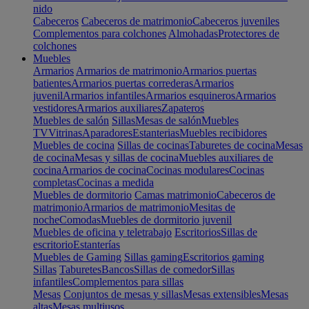
nido
Cabeceros
Cabeceros de matrimonio
Cabeceros juveniles
Complementos para colchones
Almohadas
Protectores de
colchones
Muebles
Armarios
Armarios de matrimonio
Armarios puertas
batientes
Armarios puertas correderas
Armarios
juvenil
Armarios infantiles
Armarios esquineros
Armarios
vestidores
Armarios auxiliares
Zapateros
Muebles de salón
Sillas
Mesas de salón
Muebles
TV
Vitrinas
Aparadores
Estanterias
Muebles recibidores
Muebles de cocina
Sillas de cocinas
Taburetes de cocina
Mesas
de cocina
Mesas y sillas de cocina
Muebles auxiliares de
cocina
Armarios de cocina
Cocinas modulares
Cocinas
completas
Cocinas a medida
Muebles de dormitorio
Camas matrimonio
Cabeceros de
matrimonio
Armarios de matrimonio
Mesitas de
noche
Comodas
Muebles de dormitorio juvenil
Muebles de oficina y teletrabajo
Escritorios
Sillas de
escritorio
Estanterías
Muebles de Gaming
Sillas gaming
Escritorios gaming
Sillas
Taburetes
Bancos
Sillas de comedor
Sillas
infantiles
Complementos para sillas
Mesas
Conjuntos de mesas y sillas
Mesas extensibles
Mesas
altas
Mesas multiusos