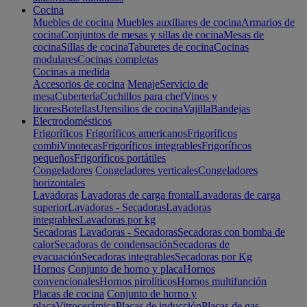
Cocina
Muebles de cocina
Muebles auxiliares de cocina
Armarios de
cocina
Conjuntos de mesas y sillas de cocina
Mesas de
cocina
Sillas de cocina
Taburetes de cocina
Cocinas
modulares
Cocinas completas
Cocinas a medida
Accesorios de cocina
Menaje
Servicio de
mesa
Cubertería
Cuchillos para chef
Vinos y
licores
Botellas
Utensilios de cocina
Vajilla
Bandejas
Electrodomésticos
Frigoríficos
Frigoríficos americanos
Frigoríficos
combi
Vinotecas
Frigoríficos integrables
Frigoríficos
pequeños
Frigoríficos portátiles
Congeladores
Congeladores verticales
Congeladores
horizontales
Lavadoras
Lavadoras de carga frontal
Lavadoras de carga
superior
Lavadoras - Secadoras
Lavadoras
integrables
Lavadoras por kg
Secadoras
Lavadoras - Secadoras
Secadoras con bomba de
calor
Secadoras de condensación
Secadoras de
evacuación
Secadoras integrables
Secadoras por Kg
Hornos
Conjunto de horno y placa
Hornos
convencionales
Hornos pirolíticos
Hornos multifunción
Placas de cocina
Conjunto de horno y
placa
Vitrocerámica
Placas de inducción
Placas de gas