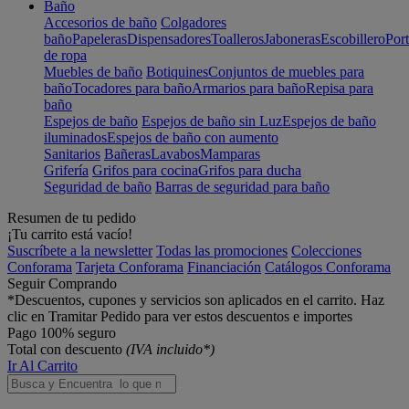
Baño
Accesorios de baño
Colgadores
baño
Papeleras
Dispensadores
Toalleros
Jaboneras
Escobillero
Port
de ropa
Muebles de baño
Botiquines
Conjuntos de muebles para
baño
Tocadores para baño
Armarios para baño
Repisa para
baño
Espejos de baño
Espejos de baño sin Luz
Espejos de baño
iluminados
Espejos de baño con aumento
Sanitarios
Bañeras
Lavabos
Mamparas
Grifería
Grifos para cocina
Grifos para ducha
Seguridad de baño
Barras de seguridad para baño
Resumen de tu pedido
¡Tu carrito está vacío!
Suscríbete a la newsletter
Todas las promociones
Colecciones
Conforama
Tarjeta Conforama
Financiación
Catálogos Conforama
Seguir Comprando
*Descuentos, cupones y servicios son aplicados en el carrito. Haz
clic en Tramitar Pedido para ver estos descuentos e importes
Pago 100% seguro
Total con descuento
(IVA incluido*)
Ir Al Carrito