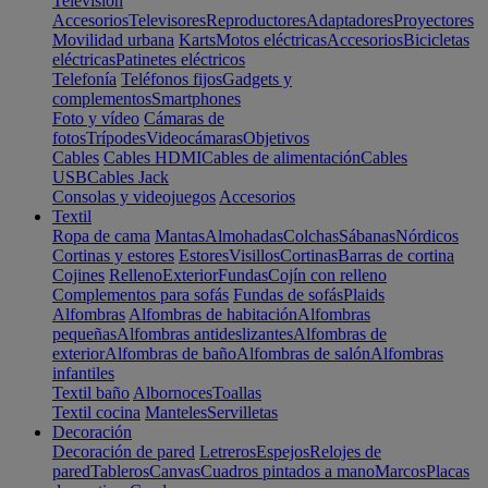
Televisión
Accesorios
Televisores
Reproductores
Adaptadores
Proyectores
Movilidad urbana
Karts
Motos eléctricas
Accesorios
Bicicletas
eléctricas
Patinetes eléctricos
Telefonía
Teléfonos fijos
Gadgets y
complementos
Smartphones
Foto y vídeo
Cámaras de
fotos
Trípodes
Videocámaras
Objetivos
Cables
Cables HDMI
Cables de alimentación
Cables
USB
Cables Jack
Consolas y videojuegos
Accesorios
Textil
Ropa de cama
Mantas
Almohadas
Colchas
Sábanas
Nórdicos
Cortinas y estores
Estores
Visillos
Cortinas
Barras de cortina
Cojines
Relleno
Exterior
Fundas
Cojín con relleno
Complementos para sofás
Fundas de sofás
Plaids
Alfombras
Alfombras de habitación
Alfombras
pequeñas
Alfombras antideslizantes
Alfombras de
exterior
Alfombras de baño
Alfombras de salón
Alfombras
infantiles
Textil baño
Albornoces
Toallas
Textil cocina
Manteles
Servilletas
Decoración
Decoración de pared
Letreros
Espejos
Relojes de
pared
Tableros
Canvas
Cuadros pintados a mano
Marcos
Placas