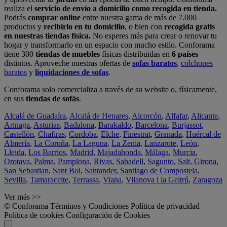
realiza el
servicio de envío a domicilio como recogida en tienda.
Podrás
comprar online
entre nuestra gama de más de 7.000
productos y
recibirlo en tu domicilio
, o bien con
recogida gratis
en nuestras tiendas física.
No esperes más para crear o renovar tu
hogar y transformarlo en un espacio con mucho estilo. Conforama
tiene 300
tiendas de muebles
físicas distribuidas en
6 países
distintos. Aproveche nuestras ofertas de
sofas baratos
,
colchones
baratos
y
liquidaciones de sofas
.
Conforama solo comercializa a través de su website o, físicamente,
en sus
tiendas de sofás
.
Alcalá de Guadaíra
,
Alcalá de Henares
,
Alcorcón
,
Alfafar
,
Alicante
,
Arinaga
,
Asturias
,
Badalona
,
Barakaldo
,
Barcelona
,
Burjassot
,
Castellón
,
Chafiras
,
Cordoba
,
Elche
,
Finestrat
,
Granada
,
Huércal de
Almería
,
La Coruña
,
La Laguna
,
La Zenia
,
Lanzarote
,
León
,
Lleida
,
Los Barrios
,
Madrid
,
Majadahonda
,
Málaga
,
Murcia
,
Orotava
,
Palma
,
Pamplona
,
Rivas
,
Sabadell
,
Sagunto
,
Salt, Girona
,
San Sebastian
,
Sant Boi
,
Santander
,
Santiago de Compostela
,
Sevilla
,
Tamaraceite
,
Terrassa
,
Viana
,
Vilanova i la Geltrú
,
Zaragoza
Ver más >>
© Conforama
Términos y Condiciones
Política de privacidad
Política de cookies
Configuración de Cookies