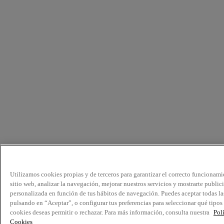
Utilizamos cookies propias y de terceros para garantizar el correcto funcionami
sitio web, analizar la navegación, mejorar nuestros servicios y mostrarte public
personalizada en función de tus hábitos de navegación. Puedes aceptar todas la
pulsando en “Aceptar”, o configurar tus preferencias para seleccionar qué tipos
cookies deseas permitir o rechazar. Para más información, consulta nuestra
Pol
Cookies