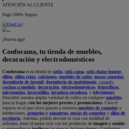
ATENCIÓN AL CLIENTE
Pago 100% Seguro
¡Nueva app!
Conforama, tu tienda de muebles,
decoración y electrodomésticos
Conforama
es tu tienda de
sofás
,
sofá cama
,
sofá chaise longue
,
sillón
,
sillón relax
,
colchones
,
muebles de salón
,
mesas comedor
,
dormitorio de juvenil
,
dormitorio de matrimonio
,
canapés
,
cocinas a medida
,
decoración
,
electrodomésticos
,
frigoríficos
,
microondas
,
lavavajillas
,
lavadora secadora
, y
televisiones
.
Descubre nuestra amplia variedad de estilos en cualquier
muebles
para tu hogar,
con los mejores precios y promociones
. Crea el
espacio en el que vives gracias a nuestros
muebles de comedor
y
habitaciones,
armarios
y
zapateros
,
mesas de comedor
y
sillas de
escritorio
. Además, podrás decorar tu casa con multitud de
artículos, tener el mejor ocio con los productos de
imagen y sonido
y aprovechar tu
jardín
en las épocas de buen tiempo. Conforama