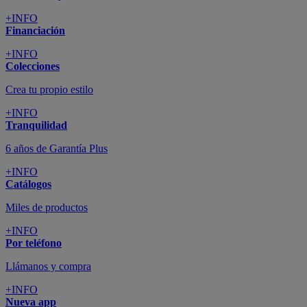
+INFO
Financiación
+INFO
Colecciones
Crea tu propio estilo
+INFO
Tranquilidad
6 años de Garantía Plus
+INFO
Catálogos
Miles de productos
+INFO
Por teléfono
Llámanos y compra
+INFO
Nueva app