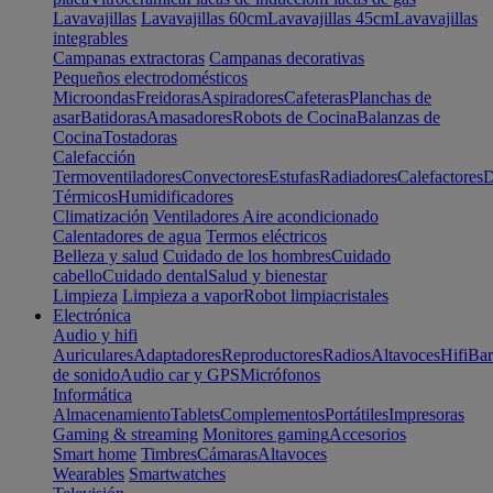
Lavavajillas
Lavavajillas 60cm
Lavavajillas 45cm
Lavavajillas
integrables
Campanas extractoras
Campanas decorativas
Pequeños electrodomésticos
Microondas
Freidoras
Aspiradores
Cafeteras
Planchas de
asar
Batidoras
Amasadores
Robots de Cocina
Balanzas de
Cocina
Tostadoras
Calefacción
Termoventiladores
Convectores
Estufas
Radiadores
Calefactores
D
Térmicos
Humidificadores
Climatización
Ventiladores
Aire acondicionado
Calentadores de agua
Termos eléctricos
Belleza y salud
Cuidado de los hombres
Cuidado
cabello
Cuidado dental
Salud y bienestar
Limpieza
Limpieza a vapor
Robot limpiacristales
Electrónica
Audio y hifi
Auriculares
Adaptadores
Reproductores
Radios
Altavoces
Hifi
Bar
de sonido
Audio car y GPS
Micrófonos
Informática
Almacenamiento
Tablets
Complementos
Portátiles
Impresoras
Gaming & streaming
Monitores gaming
Accesorios
Smart home
Timbres
Cámaras
Altavoces
Wearables
Smartwatches