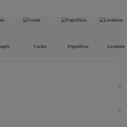
napés
Cocina
Frigoríficos
Lavadoras