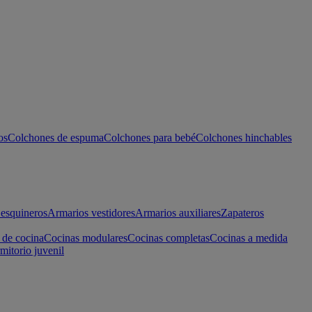
os
Colchones de espuma
Colchones para bebé
Colchones hinchables
esquineros
Armarios vestidores
Armarios auxiliares
Zapateros
 de cocina
Cocinas modulares
Cocinas completas
Cocinas a medida
mitorio juvenil