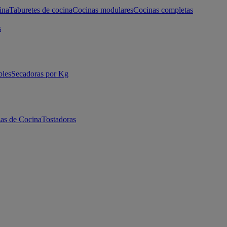
ina
Taburetes de cocina
Cocinas modulares
Cocinas completas
s
bles
Secadoras por Kg
as de Cocina
Tostadoras