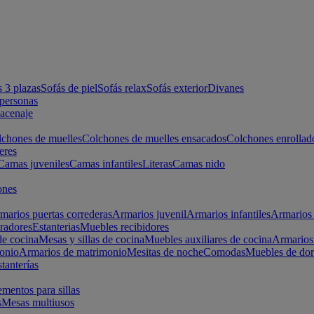
s 3 plazas
Sofás de piel
Sofás relax
Sofás exterior
Divanes
apersonas
macenaje
chones de muelles
Colchones de muelles ensacados
Colchones enrollad
eres
Camas juveniles
Camas infantiles
Literas
Camas nido
ones
marios puertas correderas
Armarios juvenil
Armarios infantiles
Armarios 
radores
Estanterias
Muebles recibidores
e cocina
Mesas y sillas de cocina
Muebles auxiliares de cocina
Armarios
onio
Armarios de matrimonio
Mesitas de noche
Comodas
Muebles de dor
tanterías
entos para sillas
s
Mesas multiusos