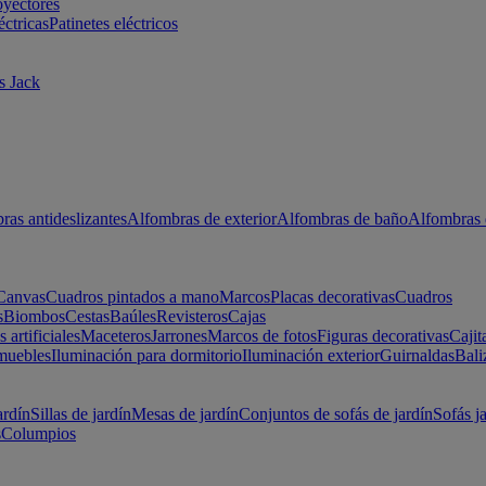
oyectores
éctricas
Patinetes eléctricos
s Jack
ras antideslizantes
Alfombras de exterior
Alfombras de baño
Alfombras 
Canvas
Cuadros pintados a mano
Marcos
Placas decorativas
Cuadros
s
Biombos
Cestas
Baúles
Revisteros
Cajas
s artificiales
Maceteros
Jarrones
Marcos de fotos
Figuras decorativas
Cajit
muebles
Iluminación para dormitorio
Iluminación exterior
Guirnaldas
Bali
ardín
Sillas de jardín
Mesas de jardín
Conjuntos de sofás de jardín
Sofás j
s
Columpios