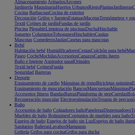
Almacenamiento
Armarios
Arcones
Jardinería
Maquinaria
Huertos Urbanos
Riego
Plantas
Jardineras
C
Cocina
Barbacoas
Cocina de exterior
Decoración
Grifos y fuentes
Estatuas
Macetas
Termómetros y est
Textil
Cojines de jardín
Fundas de jardín
Piscina
Plegable
Limpieza de piscinas
Ducha
Hinchable
Juguetes
Columpios
Toboganes
Hinchables
Casitas
Mascotas
Comederos
Jaulas
Casetas para mascotas
Bebé
Habitación bebé
Humidificadores
Cestas
Colchón para bebé
Mueb
Paseo
Coche
Mochilas
Accesorios
Capazos
Carrito ligero
Baño e higiene
Aspirador nasal
Orinales
Textil bebé
Cojines
Funda
Seguridad
Barreras
Deporte
Equipamiento de cardio
Máquinas de remo
Bicicletas spinning
E
Equipamiento de musculación
Bancos
Mancuernas
Máquinas
Pla
Accesorios fitness
Bandas
Barras
Plataforma de step
Cuerdas
Bola
Recuperación muscular
Electroestimulación
Terapia de percusi
Baño
Accesorios de baño
Colgadores baño
Papeleras
Dispensadores
To
Muebles de baño
Botiquines
Conjuntos de muebles para baño
To
Espejos de baño
Espejos de baño sin Luz
Espejos de baño ilum
Sanitarios
Bañeras
Lavabos
Mamparas
Grifería
Grifos para cocina
Grifos para ducha