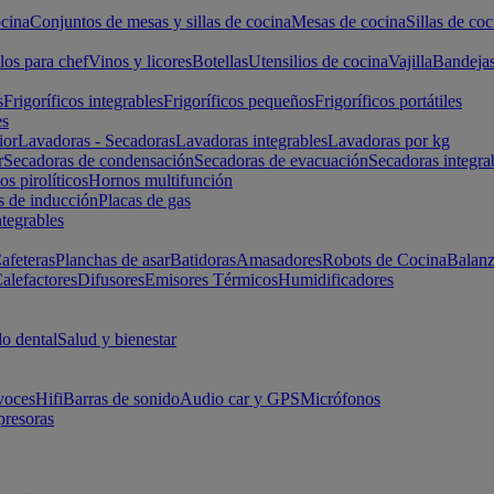
cina
Conjuntos de mesas y sillas de cocina
Mesas de cocina
Sillas de coc
los para chef
Vinos y licores
Botellas
Utensilios de cocina
Vajilla
Bandeja
s
Frigoríficos integrables
Frigoríficos pequeños
Frigoríficos portátiles
es
ior
Lavadoras - Secadoras
Lavadoras integrables
Lavadoras por kg
r
Secadoras de condensación
Secadoras de evacuación
Secadoras integra
s pirolíticos
Hornos multifunción
s de inducción
Placas de gas
ntegrables
afeteras
Planchas de asar
Batidoras
Amasadores
Robots de Cocina
Balanz
alefactores
Difusores
Emisores Térmicos
Humidificadores
o dental
Salud y bienestar
voces
Hifi
Barras de sonido
Audio car y GPS
Micrófonos
presoras