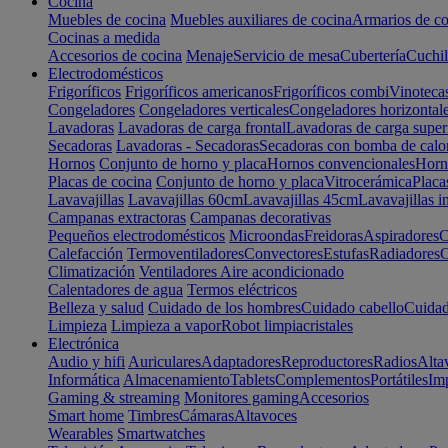
Cocina
Muebles de cocina
Muebles auxiliares de cocina
Armarios de co
Cocinas a medida
Accesorios de cocina
Menaje
Servicio de mesa
Cubertería
Cuchil
Electrodomésticos
Frigoríficos
Frigoríficos americanos
Frigoríficos combi
Vinoteca
Congeladores
Congeladores verticales
Congeladores horizontal
Lavadoras
Lavadoras de carga frontal
Lavadoras de carga super
Secadoras
Lavadoras - Secadoras
Secadoras con bomba de calo
Hornos
Conjunto de horno y placa
Hornos convencionales
Horno
Placas de cocina
Conjunto de horno y placa
Vitrocerámica
Placa
Lavavajillas
Lavavajillas 60cm
Lavavajillas 45cm
Lavavajillas i
Campanas extractoras
Campanas decorativas
Pequeños electrodomésticos
Microondas
Freidoras
Aspiradores
C
Calefacción
Termoventiladores
Convectores
Estufas
Radiadores
C
Climatización
Ventiladores
Aire acondicionado
Calentadores de agua
Termos eléctricos
Belleza y salud
Cuidado de los hombres
Cuidado cabello
Cuidad
Limpieza
Limpieza a vapor
Robot limpiacristales
Electrónica
Audio y hifi
Auriculares
Adaptadores
Reproductores
Radios
Alta
Informática
Almacenamiento
Tablets
Complementos
Portátiles
Im
Gaming & streaming
Monitores gaming
Accesorios
Smart home
Timbres
Cámaras
Altavoces
Wearables
Smartwatches