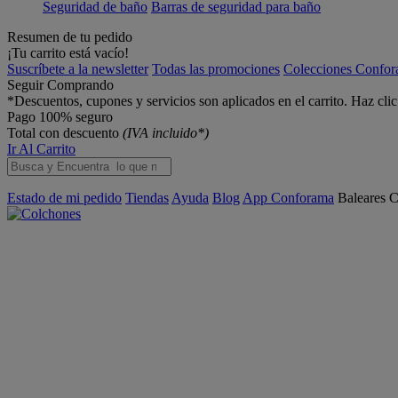
Seguridad de baño
Barras de seguridad para baño
Resumen de tu pedido
¡Tu carrito está vacío!
Suscríbete a la newsletter
Todas las promociones
Colecciones Confo
Seguir Comprando
*Descuentos, cupones y servicios son aplicados en el carrito. Haz cli
Pago 100% seguro
Total con descuento
(IVA incluido*)
Ir Al Carrito
Estado de mi pedido
Tiendas
Ayuda
Blog
App Conforama
Baleares
C