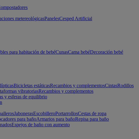
ompostadores
aciones metereológicas
Paneles
Cesped Artificial
les para habitación de bebé
Cunas
Cama bebé
Decoración bebé
lípticas
Bicicletas estáticas
Recambios y complementos
Cintas
Rodillos
taformas vibratorias
Recambios y complementos
s y esferas de equilibrio
ón
alleros
Jaboneras
Escobillero
Portarrollos
Cestas de ropa
cadores para baño
Armarios para baño
Repisa para baño
inados
Espejos de baño con aumento