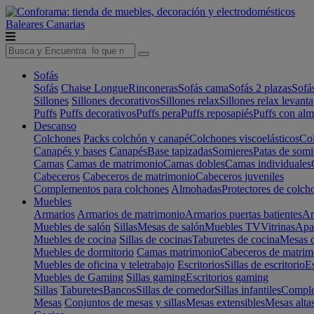
Baleares
Canarias
Sofás
Sofás
Chaise Longue
Rinconeras
Sofás cama
Sofás 2 plazas
Sofá
Sillones
Sillones decorativos
Sillones relax
Sillones relax levant
Puffs
Puffs decorativos
Puffs pera
Puffs reposapiés
Puffs con al
Descanso
Colchones
Packs colchón y canapé
Colchones viscoelásticos
Col
Canapés y bases
Canapés
Base tapizadas
Somieres
Patas de somi
Camas
Camas de matrimonio
Camas dobles
Camas individuales
Cabeceros
Cabeceros de matrimonio
Cabeceros juveniles
Complementos para colchones
Almohadas
Protectores de colch
Muebles
Armarios
Armarios de matrimonio
Armarios puertas batientes
Ar
Muebles de salón
Sillas
Mesas de salón
Muebles TV
Vitrinas
Apa
Muebles de cocina
Sillas de cocinas
Taburetes de cocina
Mesas d
Muebles de dormitorio
Camas matrimonio
Cabeceros de matrim
Muebles de oficina y teletrabajo
Escritorios
Sillas de escritorio
Es
Muebles de Gaming
Sillas gaming
Escritorios gaming
Sillas
Taburetes
Bancos
Sillas de comedor
Sillas infantiles
Complem
Mesas
Conjuntos de mesas y sillas
Mesas extensibles
Mesas alta