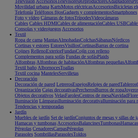
Televisión
Accesorios
Televisores
Reproductores
Adaptadores
Pr
Movilidad urbana
Karts
Motos eléctricas
Accesorios
Bicicletas el
Telefonía
Teléfonos fijos
Gadgets y complementos
Smartphones
Foto y vídeo
Cámaras de fotos
Trípodes
Videocámaras
Cables
Cables HDMI
Cables de alimentación
Cables USB
Cable
Consolas y videojuegos
Accesorios
Textil
Ropa de cama
Mantas
Almohadas
Colchas
Sábanas
Nórdicos
Cortinas y estores
Estores
Visillos
Cortinas
Barras de cortina
Cojines
Relleno
Exterior
Fundas
Cojín con relleno
Complementos para sofás
Fundas de sofás
Plaids
Alfombras
Alfombras de habitación
Alfombras pequeñas
Alfomb
Textil baño
Albornoces
Toallas
Textil cocina
Manteles
Servilletas
Decoración
Decoración de pared
Letreros
Espejos
Relojes de pared
Tableros
Organización
Cajas decorativas
Percheros
Burros de ropa
Joyero
Objetos decorativos
Velas
Faroles
Centros de mesa
Navidad
Flore
Iluminación
Lámparas
Iluminación decorativa
Iluminación para 
Tendencias y temporadas
Jardín
Muebles de jardín
Set de jardín
Conjuntos de mesas y sillas de j
Hamacas y tumbonas
Accesorios
Balancines
Tumbonas
Hamaca
Pérgolas
Cenadores
Carpas
Pérgolas
Parasoles
Sombrillas
Parasoles
Toldos