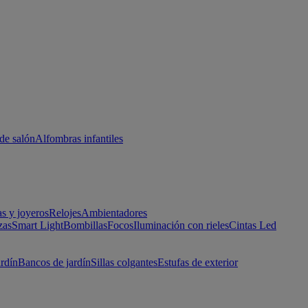
de salón
Alfombras infantiles
as y joyeros
Relojes
Ambientadores
zas
Smart Light
Bombillas
Focos
Iluminación con rieles
Cintas Led
ardín
Bancos de jardín
Sillas colgantes
Estufas de exterior