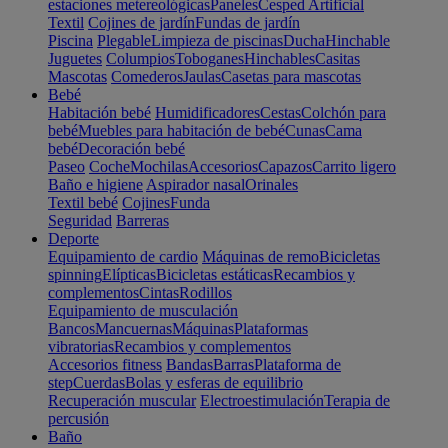
estaciones metereológicas
Paneles
Cesped Artificial
Textil
Cojines de jardín
Fundas de jardín
Piscina
Plegable
Limpieza de piscinas
Ducha
Hinchable
Juguetes
Columpios
Toboganes
Hinchables
Casitas
Mascotas
Comederos
Jaulas
Casetas para mascotas
Bebé
Habitación bebé
Humidificadores
Cestas
Colchón para
bebé
Muebles para habitación de bebé
Cunas
Cama
bebé
Decoración bebé
Paseo
Coche
Mochilas
Accesorios
Capazos
Carrito ligero
Baño e higiene
Aspirador nasal
Orinales
Textil bebé
Cojines
Funda
Seguridad
Barreras
Deporte
Equipamiento de cardio
Máquinas de remo
Bicicletas
spinning
Elípticas
Bicicletas estáticas
Recambios y
complementos
Cintas
Rodillos
Equipamiento de musculación
Bancos
Mancuernas
Máquinas
Plataformas
vibratorias
Recambios y complementos
Accesorios fitness
Bandas
Barras
Plataforma de
step
Cuerdas
Bolas y esferas de equilibrio
Recuperación muscular
Electroestimulación
Terapia de
percusión
Baño