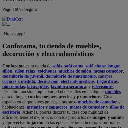
Pago 100% Seguro
¡Nueva app!
Conforama, tu tienda de muebles,
decoración y electrodomésticos
Conforama
es tu tienda de
sofás
,
sofá cama
,
sofá chaise longue
,
sillón
,
sillón relax
,
colchones
,
muebles de salón
,
mesas comedor
,
dormitorio de juvenil
,
dormitorio de matrimonio
,
canapés
,
cocinas a medida
,
decoración
,
electrodomésticos
,
frigoríficos
,
microondas
,
lavavajillas
,
lavadora secadora
, y
televisiones
.
Descubre nuestra amplia variedad de estilos en cualquier
muebles
para tu hogar,
con los mejores precios y promociones
. Crea el
espacio en el que vives gracias a nuestros
muebles de comedor
y
habitaciones,
armarios
y
zapateros
,
mesas de comedor
y
sillas de
escritorio
. Además, podrás decorar tu casa con multitud de
artículos, tener el mejor ocio con los productos de
imagen y sonido
y aprovechar tu
jardín
en las épocas de buen tiempo. Conforama
realiza el
servicio de envío a domicilio como recogida en tienda.