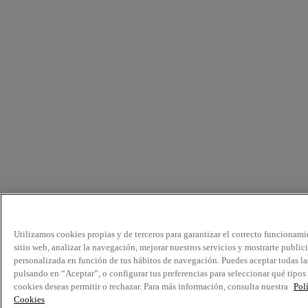
Utilizamos cookies propias y de terceros para garantizar el correcto funcionami
sitio web, analizar la navegación, mejorar nuestros servicios y mostrarte public
personalizada en función de tus hábitos de navegación. Puedes aceptar todas la
pulsando en “Aceptar”, o configurar tus preferencias para seleccionar qué tipos
cookies deseas permitir o rechazar. Para más información, consulta nuestra
Pol
Cookies