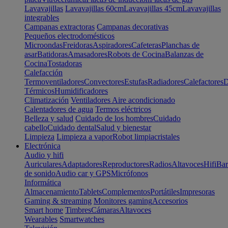
Lavavajillas
Lavavajillas 60cm
Lavavajillas 45cm
Lavavajillas
integrables
Campanas extractoras
Campanas decorativas
Pequeños electrodomésticos
Microondas
Freidoras
Aspiradores
Cafeteras
Planchas de
asar
Batidoras
Amasadores
Robots de Cocina
Balanzas de
Cocina
Tostadoras
Calefacción
Termoventiladores
Convectores
Estufas
Radiadores
Calefactores
D
Térmicos
Humidificadores
Climatización
Ventiladores
Aire acondicionado
Calentadores de agua
Termos eléctricos
Belleza y salud
Cuidado de los hombres
Cuidado
cabello
Cuidado dental
Salud y bienestar
Limpieza
Limpieza a vapor
Robot limpiacristales
Electrónica
Audio y hifi
Auriculares
Adaptadores
Reproductores
Radios
Altavoces
Hifi
Bar
de sonido
Audio car y GPS
Micrófonos
Informática
Almacenamiento
Tablets
Complementos
Portátiles
Impresoras
Gaming & streaming
Monitores gaming
Accesorios
Smart home
Timbres
Cámaras
Altavoces
Wearables
Smartwatches