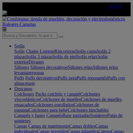
🔵Cambia tu electro con
-10% EXTRA
de descuento ☑️
AQUÍ
Baleares
Canarias
Sofás
Sofás
Chaise Longue
Rinconeras
Sofás cama
Sofás 2
plazas
Sofás 3 plazas
Sofás de piel
Sofás relax
Sofás
exterior
Divanes
Sillones
Sillones decorativos
Sillones relax
Sillones relax
levantapersonas
Puffs
Puffs decorativos
Puffs pera
Puffs reposapiés
Puffs con
almacenaje
Descanso
Colchones
Packs colchón y canapé
Colchones
viscoelásticos
Colchones de muelles
Colchones de muelles
ensacados
Colchones enrollados
Colchones de
espuma
Colchones para bebé
Colchones hinchables
Canapés y bases
Canapés
Base tapizadas
Somieres
Patas de
somieres
Camas
Camas de matrimonio
Camas dobles
Camas
individuales
Camas juveniles
Camas infantiles
Literas
Camas