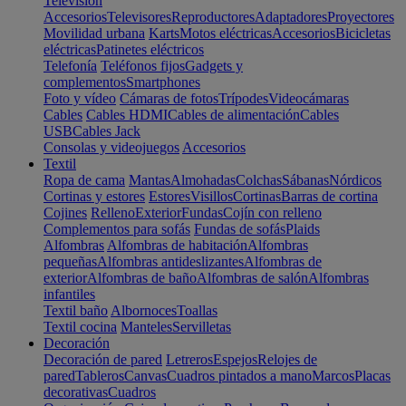
Televisión
Accesorios
Televisores
Reproductores
Adaptadores
Proyectores
Movilidad urbana
Karts
Motos eléctricas
Accesorios
Bicicletas
eléctricas
Patinetes eléctricos
Telefonía
Teléfonos fijos
Gadgets y
complementos
Smartphones
Foto y vídeo
Cámaras de fotos
Trípodes
Videocámaras
Cables
Cables HDMI
Cables de alimentación
Cables
USB
Cables Jack
Consolas y videojuegos
Accesorios
Textil
Ropa de cama
Mantas
Almohadas
Colchas
Sábanas
Nórdicos
Cortinas y estores
Estores
Visillos
Cortinas
Barras de cortina
Cojines
Relleno
Exterior
Fundas
Cojín con relleno
Complementos para sofás
Fundas de sofás
Plaids
Alfombras
Alfombras de habitación
Alfombras
pequeñas
Alfombras antideslizantes
Alfombras de
exterior
Alfombras de baño
Alfombras de salón
Alfombras
infantiles
Textil baño
Albornoces
Toallas
Textil cocina
Manteles
Servilletas
Decoración
Decoración de pared
Letreros
Espejos
Relojes de
pared
Tableros
Canvas
Cuadros pintados a mano
Marcos
Placas
decorativas
Cuadros