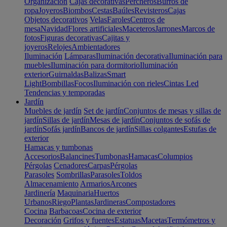
Organización
Cajas decorativas
Percheros
Burros de
ropa
Joyeros
Biombos
Cestas
Baúles
Revisteros
Cajas
Objetos decorativos
Velas
Faroles
Centros de
mesa
Navidad
Flores artificiales
Maceteros
Jarrones
Marcos de
fotos
Figuras decorativas
Cajitas y
joyeros
Relojes
Ambientadores
Iluminación
Lámparas
Iluminación decorativa
Iluminación para
muebles
Iluminación para dormitorio
Iluminación
exterior
Guirnaldas
Balizas
Smart
Light
Bombillas
Focos
Iluminación con rieles
Cintas Led
Tendencias y temporadas
Jardín
Muebles de jardín
Set de jardín
Conjuntos de mesas y sillas de
jardín
Sillas de jardín
Mesas de jardín
Conjuntos de sofás de
jardín
Sofás jardín
Bancos de jardín
Sillas colgantes
Estufas de
exterior
Hamacas y tumbonas
Accesorios
Balancines
Tumbonas
Hamacas
Columpios
Pérgolas
Cenadores
Carpas
Pérgolas
Parasoles
Sombrillas
Parasoles
Toldos
Almacenamiento
Armarios
Arcones
Jardinería
Maquinaria
Huertos
Urbanos
Riego
Plantas
Jardineras
Compostadores
Cocina
Barbacoas
Cocina de exterior
Decoración
Grifos y fuentes
Estatuas
Macetas
Termómetros y