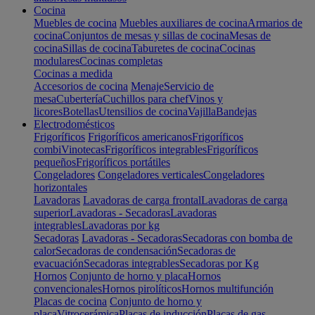
Cocina
Muebles de cocina
Muebles auxiliares de cocina
Armarios de
cocina
Conjuntos de mesas y sillas de cocina
Mesas de
cocina
Sillas de cocina
Taburetes de cocina
Cocinas
modulares
Cocinas completas
Cocinas a medida
Accesorios de cocina
Menaje
Servicio de
mesa
Cubertería
Cuchillos para chef
Vinos y
licores
Botellas
Utensilios de cocina
Vajilla
Bandejas
Electrodomésticos
Frigoríficos
Frigoríficos americanos
Frigoríficos
combi
Vinotecas
Frigoríficos integrables
Frigoríficos
pequeños
Frigoríficos portátiles
Congeladores
Congeladores verticales
Congeladores
horizontales
Lavadoras
Lavadoras de carga frontal
Lavadoras de carga
superior
Lavadoras - Secadoras
Lavadoras
integrables
Lavadoras por kg
Secadoras
Lavadoras - Secadoras
Secadoras con bomba de
calor
Secadoras de condensación
Secadoras de
evacuación
Secadoras integrables
Secadoras por Kg
Hornos
Conjunto de horno y placa
Hornos
convencionales
Hornos pirolíticos
Hornos multifunción
Placas de cocina
Conjunto de horno y
placa
Vitrocerámica
Placas de inducción
Placas de gas