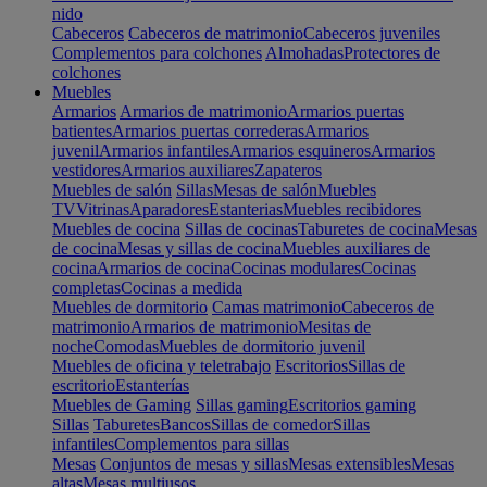
nido
Cabeceros
Cabeceros de matrimonio
Cabeceros juveniles
Complementos para colchones
Almohadas
Protectores de
colchones
Muebles
Armarios
Armarios de matrimonio
Armarios puertas
batientes
Armarios puertas correderas
Armarios
juvenil
Armarios infantiles
Armarios esquineros
Armarios
vestidores
Armarios auxiliares
Zapateros
Muebles de salón
Sillas
Mesas de salón
Muebles
TV
Vitrinas
Aparadores
Estanterias
Muebles recibidores
Muebles de cocina
Sillas de cocinas
Taburetes de cocina
Mesas
de cocina
Mesas y sillas de cocina
Muebles auxiliares de
cocina
Armarios de cocina
Cocinas modulares
Cocinas
completas
Cocinas a medida
Muebles de dormitorio
Camas matrimonio
Cabeceros de
matrimonio
Armarios de matrimonio
Mesitas de
noche
Comodas
Muebles de dormitorio juvenil
Muebles de oficina y teletrabajo
Escritorios
Sillas de
escritorio
Estanterías
Muebles de Gaming
Sillas gaming
Escritorios gaming
Sillas
Taburetes
Bancos
Sillas de comedor
Sillas
infantiles
Complementos para sillas
Mesas
Conjuntos de mesas y sillas
Mesas extensibles
Mesas
altas
Mesas multiusos