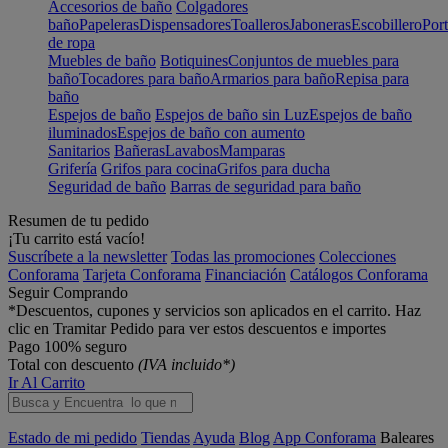
Accesorios de baño
Colgadores
baño
Papeleras
Dispensadores
Toalleros
Jaboneras
Escobillero
Port
de ropa
Muebles de baño
Botiquines
Conjuntos de muebles para
baño
Tocadores para baño
Armarios para baño
Repisa para
baño
Espejos de baño
Espejos de baño sin Luz
Espejos de baño
iluminados
Espejos de baño con aumento
Sanitarios
Bañeras
Lavabos
Mamparas
Grifería
Grifos para cocina
Grifos para ducha
Seguridad de baño
Barras de seguridad para baño
Resumen de tu pedido
¡Tu carrito está vacío!
Suscríbete a la newsletter
Todas las promociones
Colecciones
Conforama
Tarjeta Conforama
Financiación
Catálogos Conforama
Seguir Comprando
*Descuentos, cupones y servicios son aplicados en el carrito. Haz
clic en Tramitar Pedido para ver estos descuentos e importes
Pago 100% seguro
Total con descuento
(IVA incluido*)
Ir Al Carrito
Estado de mi pedido
Tiendas
Ayuda
Blog
App Conforama
Baleares