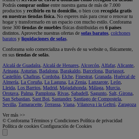
Podrás
comprar online
entre nuestra gama de más de 7.000
productos y
recibirlo en tu domicilio
, o bien con
recogida gratis
en nuestras tiendas física.
No esperes más para crear o renovar tu
hogar y transformarlo en un espacio con mucho estilo. Conforama
tiene 300
tiendas de muebles
físicas distribuidas en
6 países
distintos. Aproveche nuestras ofertas de
sofas baratos
,
colchones
baratos
y
liquidaciones de sofas
.
Conforama solo comercializa a través de su website o, físicamente,
en sus
tiendas de sofás
.
Alcalá de Guadaíra
,
Alcalá de Henares
,
Alcorcón
,
Alfafar
,
Alicante
,
Arinaga
,
Asturias
,
Badalona
,
Barakaldo
,
Barcelona
,
Burjassot
,
Castellón
,
Chafiras
,
Cordoba
,
Elche
,
Finestrat
,
Granada
,
Huércal de
Almería
,
La Coruña
,
La Laguna
,
La Zenia
,
Lanzarote
,
León
,
Lleida
,
Los Barrios
,
Madrid
,
Majadahonda
,
Málaga
,
Murcia
,
Orotava
,
Palma
,
Pamplona
,
Rivas
,
Sabadell
,
Sagunto
,
Salt, Girona
,
San Sebastian
,
Sant Boi
,
Santander
,
Santiago de Compostela
,
Sevilla
,
Tamaraceite
,
Terrassa
,
Viana
,
Vilanova i la Geltrú
,
Zaragoza
Ver más >>
© Conforama
Términos y Condiciones
Política de privacidad
Política de cookies
Configuración de Cookies