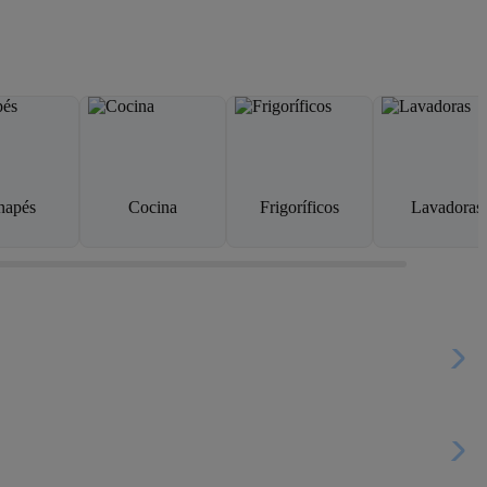
napés
Cocina
Frigoríficos
Lavadoras