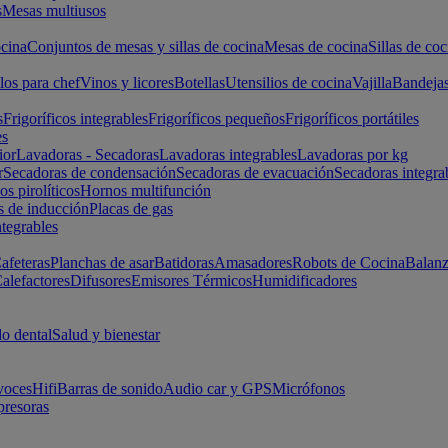
s
Mesas multiusos
cina
Conjuntos de mesas y sillas de cocina
Mesas de cocina
Sillas de coc
los para chef
Vinos y licores
Botellas
Utensilios de cocina
Vajilla
Bandeja
s
Frigoríficos integrables
Frigoríficos pequeños
Frigoríficos portátiles
es
ior
Lavadoras - Secadoras
Lavadoras integrables
Lavadoras por kg
r
Secadoras de condensación
Secadoras de evacuación
Secadoras integra
s pirolíticos
Hornos multifunción
s de inducción
Placas de gas
ntegrables
afeteras
Planchas de asar
Batidoras
Amasadores
Robots de Cocina
Balanz
alefactores
Difusores
Emisores Térmicos
Humidificadores
o dental
Salud y bienestar
voces
Hifi
Barras de sonido
Audio car y GPS
Micrófonos
presoras