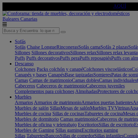
🔵Cambia tu electro con
-10% EXTRA
de descuento ☑️
AQUÍ
Baleares
Canarias
Sofás
Sofás
Chaise Longue
Rinconeras
Sofás cama
Sofás 2 plazas
Sofá
Sillones
Sillones decorativos
Sillones relax
Sillones relax levant
Puffs
Puffs decorativos
Puffs pera
Puffs reposapiés
Puffs con al
Descanso
Colchones
Packs colchón y canapé
Colchones viscoelásticos
Col
Canapés y bases
Canapés
Base tapizadas
Somieres
Patas de somi
Camas
Camas de matrimonio
Camas dobles
Camas individuales
Cabeceros
Cabeceros de matrimonio
Cabeceros juveniles
Complementos para colchones
Almohadas
Protectores de colch
Muebles
Armarios
Armarios de matrimonio
Armarios puertas batientes
Ar
Muebles de salón
Sillas
Mesas de salón
Muebles TV
Vitrinas
Apa
Muebles de cocina
Sillas de cocinas
Taburetes de cocina
Mesas d
Muebles de dormitorio
Camas matrimonio
Cabeceros de matrim
Muebles de oficina y teletrabajo
Escritorios
Sillas de escritorio
Es
Muebles de Gaming
Sillas gaming
Escritorios gaming
Sillas
Taburetes
Bancos
Sillas de comedor
Sillas infantiles
Complem