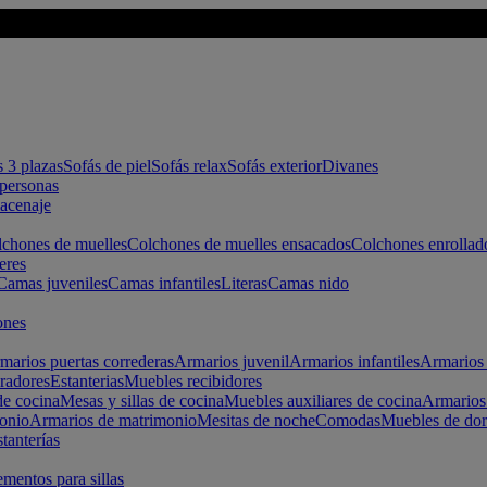
s 3 plazas
Sofás de piel
Sofás relax
Sofás exterior
Divanes
apersonas
macenaje
chones de muelles
Colchones de muelles ensacados
Colchones enrollad
eres
Camas juveniles
Camas infantiles
Literas
Camas nido
ones
marios puertas correderas
Armarios juvenil
Armarios infantiles
Armarios 
radores
Estanterias
Muebles recibidores
e cocina
Mesas y sillas de cocina
Muebles auxiliares de cocina
Armarios
onio
Armarios de matrimonio
Mesitas de noche
Comodas
Muebles de dor
tanterías
entos para sillas