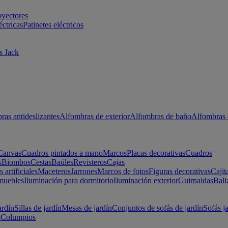
oyectores
éctricas
Patinetes eléctricos
s Jack
ras antideslizantes
Alfombras de exterior
Alfombras de baño
Alfombras 
Canvas
Cuadros pintados a mano
Marcos
Placas decorativas
Cuadros
s
Biombos
Cestas
Baúles
Revisteros
Cajas
s artificiales
Maceteros
Jarrones
Marcos de fotos
Figuras decorativas
Cajit
muebles
Iluminación para dormitorio
Iluminación exterior
Guirnaldas
Bali
ardín
Sillas de jardín
Mesas de jardín
Conjuntos de sofás de jardín
Sofás j
s
Columpios