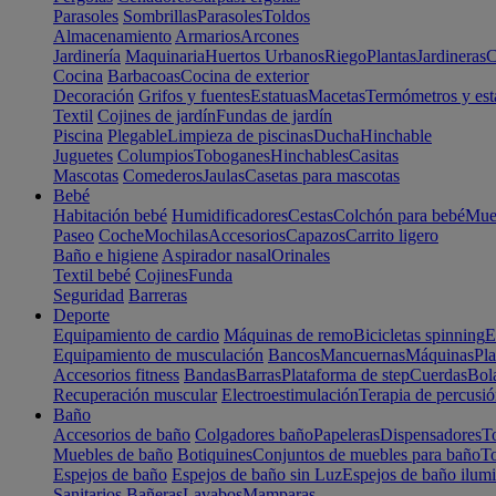
Parasoles
Sombrillas
Parasoles
Toldos
Almacenamiento
Armarios
Arcones
Jardinería
Maquinaria
Huertos Urbanos
Riego
Plantas
Jardineras
C
Cocina
Barbacoas
Cocina de exterior
Decoración
Grifos y fuentes
Estatuas
Macetas
Termómetros y est
Textil
Cojines de jardín
Fundas de jardín
Piscina
Plegable
Limpieza de piscinas
Ducha
Hinchable
Juguetes
Columpios
Toboganes
Hinchables
Casitas
Mascotas
Comederos
Jaulas
Casetas para mascotas
Bebé
Habitación bebé
Humidificadores
Cestas
Colchón para bebé
Mueb
Paseo
Coche
Mochilas
Accesorios
Capazos
Carrito ligero
Baño e higiene
Aspirador nasal
Orinales
Textil bebé
Cojines
Funda
Seguridad
Barreras
Deporte
Equipamiento de cardio
Máquinas de remo
Bicicletas spinning
E
Equipamiento de musculación
Bancos
Mancuernas
Máquinas
Pla
Accesorios fitness
Bandas
Barras
Plataforma de step
Cuerdas
Bola
Recuperación muscular
Electroestimulación
Terapia de percusi
Baño
Accesorios de baño
Colgadores baño
Papeleras
Dispensadores
To
Muebles de baño
Botiquines
Conjuntos de muebles para baño
To
Espejos de baño
Espejos de baño sin Luz
Espejos de baño ilum
Sanitarios
Bañeras
Lavabos
Mamparas