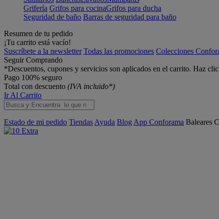
Grifería
Grifos para cocina
Grifos para ducha
Seguridad de baño
Barras de seguridad para baño
Resumen de tu pedido
¡Tu carrito está vacío!
Suscríbete a la newsletter
Todas las promociones
Colecciones Confo
Seguir Comprando
*Descuentos, cupones y servicios son aplicados en el carrito. Haz cli
Pago 100% seguro
Total con descuento
(IVA incluido*)
Ir Al Carrito
Estado de mi pedido
Tiendas
Ayuda
Blog
App Conforama
Baleares
C