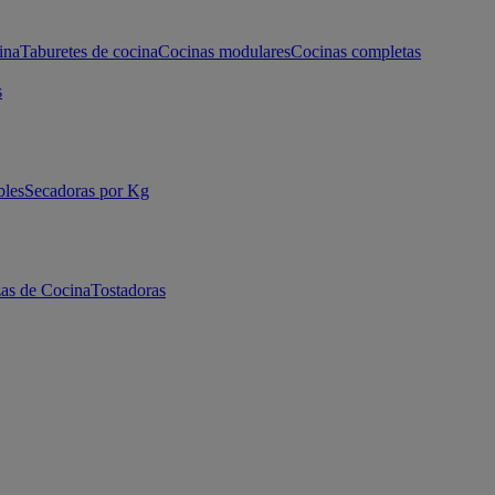
ina
Taburetes de cocina
Cocinas modulares
Cocinas completas
s
bles
Secadoras por Kg
as de Cocina
Tostadoras