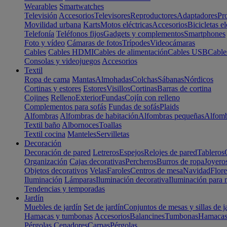
Wearables
Smartwatches
Televisión
Accesorios
Televisores
Reproductores
Adaptadores
Pr
Movilidad urbana
Karts
Motos eléctricas
Accesorios
Bicicletas el
Telefonía
Teléfonos fijos
Gadgets y complementos
Smartphones
Foto y vídeo
Cámaras de fotos
Trípodes
Videocámaras
Cables
Cables HDMI
Cables de alimentación
Cables USB
Cable
Consolas y videojuegos
Accesorios
Textil
Ropa de cama
Mantas
Almohadas
Colchas
Sábanas
Nórdicos
Cortinas y estores
Estores
Visillos
Cortinas
Barras de cortina
Cojines
Relleno
Exterior
Fundas
Cojín con relleno
Complementos para sofás
Fundas de sofás
Plaids
Alfombras
Alfombras de habitación
Alfombras pequeñas
Alfomb
Textil baño
Albornoces
Toallas
Textil cocina
Manteles
Servilletas
Decoración
Decoración de pared
Letreros
Espejos
Relojes de pared
Tableros
Organización
Cajas decorativas
Percheros
Burros de ropa
Joyero
Objetos decorativos
Velas
Faroles
Centros de mesa
Navidad
Flore
Iluminación
Lámparas
Iluminación decorativa
Iluminación para 
Tendencias y temporadas
Jardín
Muebles de jardín
Set de jardín
Conjuntos de mesas y sillas de j
Hamacas y tumbonas
Accesorios
Balancines
Tumbonas
Hamaca
Pérgolas
Cenadores
Carpas
Pérgolas