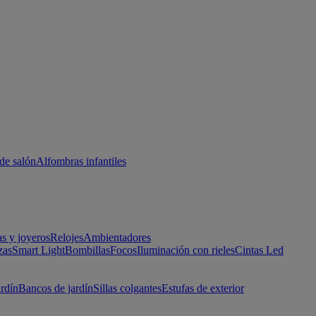
de salón
Alfombras infantiles
as y joyeros
Relojes
Ambientadores
zas
Smart Light
Bombillas
Focos
Iluminación con rieles
Cintas Led
ardín
Bancos de jardín
Sillas colgantes
Estufas de exterior