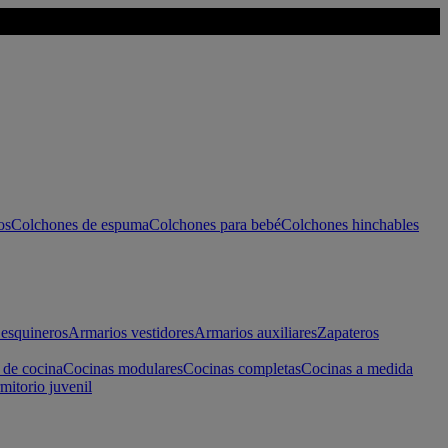
os
Colchones de espuma
Colchones para bebé
Colchones hinchables
esquineros
Armarios vestidores
Armarios auxiliares
Zapateros
 de cocina
Cocinas modulares
Cocinas completas
Cocinas a medida
mitorio juvenil