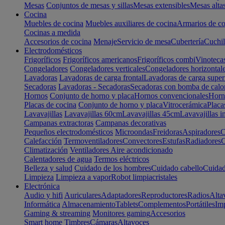
Mesas
Conjuntos de mesas y sillas
Mesas extensibles
Mesas alta
Cocina
Muebles de cocina
Muebles auxiliares de cocina
Armarios de co
Cocinas a medida
Accesorios de cocina
Menaje
Servicio de mesa
Cubertería
Cuchil
Electrodomésticos
Frigoríficos
Frigoríficos americanos
Frigoríficos combi
Vinoteca
Congeladores
Congeladores verticales
Congeladores horizontal
Lavadoras
Lavadoras de carga frontal
Lavadoras de carga super
Secadoras
Lavadoras - Secadoras
Secadoras con bomba de calo
Hornos
Conjunto de horno y placa
Hornos convencionales
Horno
Placas de cocina
Conjunto de horno y placa
Vitrocerámica
Placa
Lavavajillas
Lavavajillas 60cm
Lavavajillas 45cm
Lavavajillas i
Campanas extractoras
Campanas decorativas
Pequeños electrodomésticos
Microondas
Freidoras
Aspiradores
C
Calefacción
Termoventiladores
Convectores
Estufas
Radiadores
C
Climatización
Ventiladores
Aire acondicionado
Calentadores de agua
Termos eléctricos
Belleza y salud
Cuidado de los hombres
Cuidado cabello
Cuidad
Limpieza
Limpieza a vapor
Robot limpiacristales
Electrónica
Audio y hifi
Auriculares
Adaptadores
Reproductores
Radios
Alta
Informática
Almacenamiento
Tablets
Complementos
Portátiles
Im
Gaming & streaming
Monitores gaming
Accesorios
Smart home
Timbres
Cámaras
Altavoces