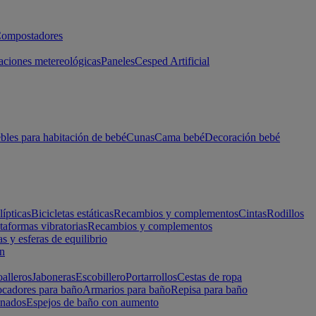
ompostadores
aciones metereológicas
Paneles
Cesped Artificial
les para habitación de bebé
Cunas
Cama bebé
Decoración bebé
lípticas
Bicicletas estáticas
Recambios y complementos
Cintas
Rodillos
taformas vibratorias
Recambios y complementos
s y esferas de equilibrio
ón
alleros
Jaboneras
Escobillero
Portarrollos
Cestas de ropa
cadores para baño
Armarios para baño
Repisa para baño
inados
Espejos de baño con aumento