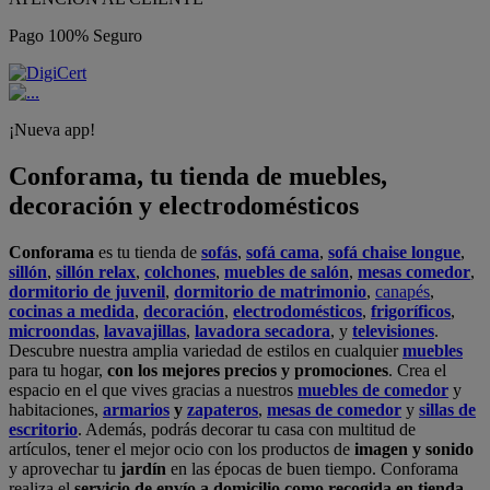
Pago 100% Seguro
¡Nueva app!
Conforama, tu tienda de muebles,
decoración y electrodomésticos
Conforama
es tu tienda de
sofás
,
sofá cama
,
sofá chaise longue
,
sillón
,
sillón relax
,
colchones
,
muebles de salón
,
mesas comedor
,
dormitorio de juvenil
,
dormitorio de matrimonio
,
canapés
,
cocinas a medida
,
decoración
,
electrodomésticos
,
frigoríficos
,
microondas
,
lavavajillas
,
lavadora secadora
, y
televisiones
.
Descubre nuestra amplia variedad de estilos en cualquier
muebles
para tu hogar,
con los mejores precios y promociones
. Crea el
espacio en el que vives gracias a nuestros
muebles de comedor
y
habitaciones,
armarios
y
zapateros
,
mesas de comedor
y
sillas de
escritorio
. Además, podrás decorar tu casa con multitud de
artículos, tener el mejor ocio con los productos de
imagen y sonido
y aprovechar tu
jardín
en las épocas de buen tiempo. Conforama
realiza el
servicio de envío a domicilio como recogida en tienda.