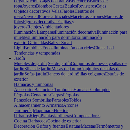
Organización
Cajas decorativas
Percheros
Burros de
ropa
Joyeros
Biombos
Cestas
Baúles
Revisteros
Cajas
Objetos decorativos
Velas
Faroles
Centros de
mesa
Navidad
Flores artificiales
Maceteros
Jarrones
Marcos de
fotos
Figuras decorativas
Cajitas y
joyeros
Relojes
Ambientadores
Iluminación
Lámparas
Iluminación decorativa
Iluminación para
muebles
Iluminación para dormitorio
Iluminación
exterior
Guirnaldas
Balizas
Smart
Light
Bombillas
Focos
Iluminación con rieles
Cintas Led
Tendencias y temporadas
Jardín
Muebles de jardín
Set de jardín
Conjuntos de mesas y sillas de
jardín
Sillas de jardín
Mesas de jardín
Conjuntos de sofás de
jardín
Sofás jardín
Bancos de jardín
Sillas colgantes
Estufas de
exterior
Hamacas y tumbonas
Accesorios
Balancines
Tumbonas
Hamacas
Columpios
Pérgolas
Cenadores
Carpas
Pérgolas
Parasoles
Sombrillas
Parasoles
Toldos
Almacenamiento
Armarios
Arcones
Jardinería
Maquinaria
Huertos
Urbanos
Riego
Plantas
Jardineras
Compostadores
Cocina
Barbacoas
Cocina de exterior
Decoración
Grifos y fuentes
Estatuas
Macetas
Termómetros y