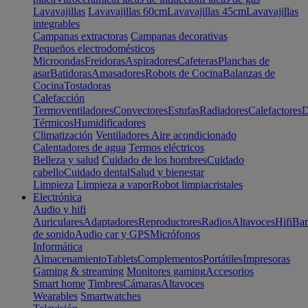
Lavavajillas
Lavavajillas 60cm
Lavavajillas 45cm
Lavavajillas
integrables
Campanas extractoras
Campanas decorativas
Pequeños electrodomésticos
Microondas
Freidoras
Aspiradores
Cafeteras
Planchas de
asar
Batidoras
Amasadores
Robots de Cocina
Balanzas de
Cocina
Tostadoras
Calefacción
Termoventiladores
Convectores
Estufas
Radiadores
Calefactores
D
Térmicos
Humidificadores
Climatización
Ventiladores
Aire acondicionado
Calentadores de agua
Termos eléctricos
Belleza y salud
Cuidado de los hombres
Cuidado
cabello
Cuidado dental
Salud y bienestar
Limpieza
Limpieza a vapor
Robot limpiacristales
Electrónica
Audio y hifi
Auriculares
Adaptadores
Reproductores
Radios
Altavoces
Hifi
Bar
de sonido
Audio car y GPS
Micrófonos
Informática
Almacenamiento
Tablets
Complementos
Portátiles
Impresoras
Gaming & streaming
Monitores gaming
Accesorios
Smart home
Timbres
Cámaras
Altavoces
Wearables
Smartwatches