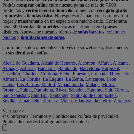
Podrás
comprar online
entre nuestra gama de más de 7.000
productos y
recibirlo en tu domicilio
, o bien con
recogida gratis
en nuestras tiendas física.
No esperes más para crear o renovar tu
hogar y transformarlo en un espacio con mucho estilo. Conforama
tiene 300
tiendas de muebles
físicas distribuidas en
6 países
distintos. Aproveche nuestras ofertas de
sofas baratos
,
colchones
baratos
y
liquidaciones de sofas
.
Conforama solo comercializa a través de su website o, físicamente,
en sus
tiendas de sofás
.
Alcalá de Guadaíra
,
Alcalá de Henares
,
Alcorcón
,
Alfafar
,
Alicante
,
Arinaga
,
Asturias
,
Badalona
,
Barakaldo
,
Barcelona
,
Burjassot
,
Castellón
,
Chafiras
,
Cordoba
,
Elche
,
Finestrat
,
Granada
,
Huércal de
Almería
,
La Coruña
,
La Laguna
,
La Zenia
,
Lanzarote
,
León
,
Lleida
,
Los Barrios
,
Madrid
,
Majadahonda
,
Málaga
,
Murcia
,
Orotava
,
Palma
,
Pamplona
,
Rivas
,
Sabadell
,
Sagunto
,
Salt, Girona
,
San Sebastian
,
Sant Boi
,
Santander
,
Santiago de Compostela
,
Sevilla
,
Tamaraceite
,
Terrassa
,
Viana
,
Vilanova i la Geltrú
,
Zaragoza
Ver más >>
© Conforama
Términos y Condiciones
Política de privacidad
Política de cookies
Configuración de Cookies