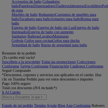
Accesorios de baño
Colgadores
baño
Papeleras
Dispensadores
Toalleros
Jaboneras
Escobillero
Port
de ropa
Muebles de baño
Botiquines
Conjuntos de muebles para
baño
Tocadores para baño
Armarios para baño
Repisa para
baño
Espejos de baño
Espejos de baño sin Luz
Espejos de baño
iluminados
Espejos de baño con aumento
Sanitarios
Bañeras
Lavabos
Mamparas
Grifería
Grifos para cocina
Grifos para ducha
Seguridad de baño
Barras de seguridad para baño
Resumen de tu pedido
¡Tu carrito está vacío!
Suscríbete a la newsletter
Todas las promociones
Colecciones
Conforama
Tarjeta Conforama
Financiación
Catálogos Conforama
Seguir Comprando
*Descuentos, cupones y servicios son aplicados en el carrito. Haz
clic en Tramitar Pedido para ver estos descuentos e importes
Pago 100% seguro
Total con descuento
(IVA incluido*)
Ir Al Carrito
Estado de mi pedido
Tiendas
Ayuda
Blog
App Conforama
Baleares