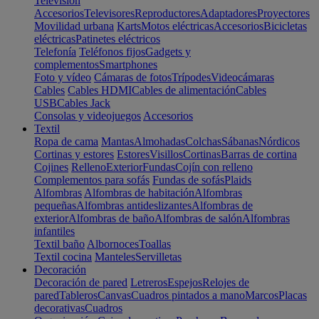
Televisión
Accesorios
Televisores
Reproductores
Adaptadores
Proyectores
Movilidad urbana
Karts
Motos eléctricas
Accesorios
Bicicletas
eléctricas
Patinetes eléctricos
Telefonía
Teléfonos fijos
Gadgets y
complementos
Smartphones
Foto y vídeo
Cámaras de fotos
Trípodes
Videocámaras
Cables
Cables HDMI
Cables de alimentación
Cables
USB
Cables Jack
Consolas y videojuegos
Accesorios
Textil
Ropa de cama
Mantas
Almohadas
Colchas
Sábanas
Nórdicos
Cortinas y estores
Estores
Visillos
Cortinas
Barras de cortina
Cojines
Relleno
Exterior
Fundas
Cojín con relleno
Complementos para sofás
Fundas de sofás
Plaids
Alfombras
Alfombras de habitación
Alfombras
pequeñas
Alfombras antideslizantes
Alfombras de
exterior
Alfombras de baño
Alfombras de salón
Alfombras
infantiles
Textil baño
Albornoces
Toallas
Textil cocina
Manteles
Servilletas
Decoración
Decoración de pared
Letreros
Espejos
Relojes de
pared
Tableros
Canvas
Cuadros pintados a mano
Marcos
Placas
decorativas
Cuadros