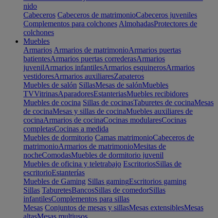
nido
Cabeceros
Cabeceros de matrimonio
Cabeceros juveniles
Complementos para colchones
Almohadas
Protectores de
colchones
Muebles
Armarios
Armarios de matrimonio
Armarios puertas
batientes
Armarios puertas correderas
Armarios
juvenil
Armarios infantiles
Armarios esquineros
Armarios
vestidores
Armarios auxiliares
Zapateros
Muebles de salón
Sillas
Mesas de salón
Muebles
TV
Vitrinas
Aparadores
Estanterias
Muebles recibidores
Muebles de cocina
Sillas de cocinas
Taburetes de cocina
Mesas
de cocina
Mesas y sillas de cocina
Muebles auxiliares de
cocina
Armarios de cocina
Cocinas modulares
Cocinas
completas
Cocinas a medida
Muebles de dormitorio
Camas matrimonio
Cabeceros de
matrimonio
Armarios de matrimonio
Mesitas de
noche
Comodas
Muebles de dormitorio juvenil
Muebles de oficina y teletrabajo
Escritorios
Sillas de
escritorio
Estanterías
Muebles de Gaming
Sillas gaming
Escritorios gaming
Sillas
Taburetes
Bancos
Sillas de comedor
Sillas
infantiles
Complementos para sillas
Mesas
Conjuntos de mesas y sillas
Mesas extensibles
Mesas
altas
Mesas multiusos