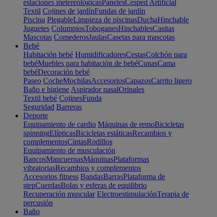
estaciones metereológicas
Paneles
Cesped Artificial
Textil
Cojines de jardín
Fundas de jardín
Piscina
Plegable
Limpieza de piscinas
Ducha
Hinchable
Juguetes
Columpios
Toboganes
Hinchables
Casitas
Mascotas
Comederos
Jaulas
Casetas para mascotas
Bebé
Habitación bebé
Humidificadores
Cestas
Colchón para
bebé
Muebles para habitación de bebé
Cunas
Cama
bebé
Decoración bebé
Paseo
Coche
Mochilas
Accesorios
Capazos
Carrito ligero
Baño e higiene
Aspirador nasal
Orinales
Textil bebé
Cojines
Funda
Seguridad
Barreras
Deporte
Equipamiento de cardio
Máquinas de remo
Bicicletas
spinning
Elípticas
Bicicletas estáticas
Recambios y
complementos
Cintas
Rodillos
Equipamiento de musculación
Bancos
Mancuernas
Máquinas
Plataformas
vibratorias
Recambios y complementos
Accesorios fitness
Bandas
Barras
Plataforma de
step
Cuerdas
Bolas y esferas de equilibrio
Recuperación muscular
Electroestimulación
Terapia de
percusión
Baño