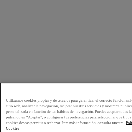
Utilizamos cookies propias y de terceros para garantizar el correcto funcionami
sitio web, analizar la navegación, mejorar nuestros servicios y mostrarte public
personalizada en función de tus hábitos de navegación. Puedes aceptar todas la
pulsando en “Aceptar”, o configurar tus preferencias para seleccionar qué tipos
cookies deseas permitir o rechazar. Para más información, consulta nuestra
Pol
Cookies