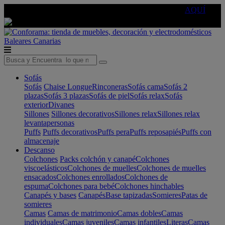
🔵Cambia tu electro con
-10% EXTRA
de descuento ☑️
AQUÍ
Baleares
Canarias
Sofás
Sofás
Chaise Longue
Rinconeras
Sofás cama
Sofás 2
plazas
Sofás 3 plazas
Sofás de piel
Sofás relax
Sofás
exterior
Divanes
Sillones
Sillones decorativos
Sillones relax
Sillones relax
levantapersonas
Puffs
Puffs decorativos
Puffs pera
Puffs reposapiés
Puffs con
almacenaje
Descanso
Colchones
Packs colchón y canapé
Colchones
viscoelásticos
Colchones de muelles
Colchones de muelles
ensacados
Colchones enrollados
Colchones de
espuma
Colchones para bebé
Colchones hinchables
Canapés y bases
Canapés
Base tapizadas
Somieres
Patas de
somieres
Camas
Camas de matrimonio
Camas dobles
Camas
individuales
Camas juveniles
Camas infantiles
Literas
Camas