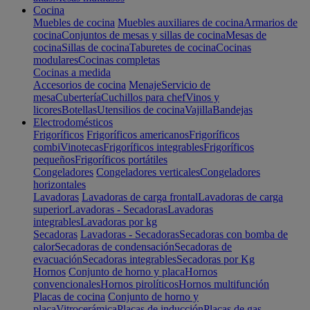
Cocina
Muebles de cocina
Muebles auxiliares de cocina
Armarios de
cocina
Conjuntos de mesas y sillas de cocina
Mesas de
cocina
Sillas de cocina
Taburetes de cocina
Cocinas
modulares
Cocinas completas
Cocinas a medida
Accesorios de cocina
Menaje
Servicio de
mesa
Cubertería
Cuchillos para chef
Vinos y
licores
Botellas
Utensilios de cocina
Vajilla
Bandejas
Electrodomésticos
Frigoríficos
Frigoríficos americanos
Frigoríficos
combi
Vinotecas
Frigoríficos integrables
Frigoríficos
pequeños
Frigoríficos portátiles
Congeladores
Congeladores verticales
Congeladores
horizontales
Lavadoras
Lavadoras de carga frontal
Lavadoras de carga
superior
Lavadoras - Secadoras
Lavadoras
integrables
Lavadoras por kg
Secadoras
Lavadoras - Secadoras
Secadoras con bomba de
calor
Secadoras de condensación
Secadoras de
evacuación
Secadoras integrables
Secadoras por Kg
Hornos
Conjunto de horno y placa
Hornos
convencionales
Hornos pirolíticos
Hornos multifunción
Placas de cocina
Conjunto de horno y
placa
Vitrocerámica
Placas de inducción
Placas de gas