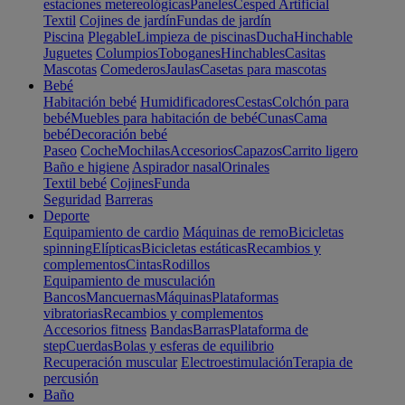
estaciones metereológicas
Paneles
Cesped Artificial
Textil
Cojines de jardín
Fundas de jardín
Piscina
Plegable
Limpieza de piscinas
Ducha
Hinchable
Juguetes
Columpios
Toboganes
Hinchables
Casitas
Mascotas
Comederos
Jaulas
Casetas para mascotas
Bebé
Habitación bebé
Humidificadores
Cestas
Colchón para
bebé
Muebles para habitación de bebé
Cunas
Cama
bebé
Decoración bebé
Paseo
Coche
Mochilas
Accesorios
Capazos
Carrito ligero
Baño e higiene
Aspirador nasal
Orinales
Textil bebé
Cojines
Funda
Seguridad
Barreras
Deporte
Equipamiento de cardio
Máquinas de remo
Bicicletas
spinning
Elípticas
Bicicletas estáticas
Recambios y
complementos
Cintas
Rodillos
Equipamiento de musculación
Bancos
Mancuernas
Máquinas
Plataformas
vibratorias
Recambios y complementos
Accesorios fitness
Bandas
Barras
Plataforma de
step
Cuerdas
Bolas y esferas de equilibrio
Recuperación muscular
Electroestimulación
Terapia de
percusión
Baño