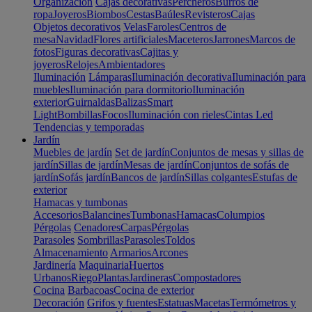
Organización
Cajas decorativas
Percheros
Burros de
ropa
Joyeros
Biombos
Cestas
Baúles
Revisteros
Cajas
Objetos decorativos
Velas
Faroles
Centros de
mesa
Navidad
Flores artificiales
Maceteros
Jarrones
Marcos de
fotos
Figuras decorativas
Cajitas y
joyeros
Relojes
Ambientadores
Iluminación
Lámparas
Iluminación decorativa
Iluminación para
muebles
Iluminación para dormitorio
Iluminación
exterior
Guirnaldas
Balizas
Smart
Light
Bombillas
Focos
Iluminación con rieles
Cintas Led
Tendencias y temporadas
Jardín
Muebles de jardín
Set de jardín
Conjuntos de mesas y sillas de
jardín
Sillas de jardín
Mesas de jardín
Conjuntos de sofás de
jardín
Sofás jardín
Bancos de jardín
Sillas colgantes
Estufas de
exterior
Hamacas y tumbonas
Accesorios
Balancines
Tumbonas
Hamacas
Columpios
Pérgolas
Cenadores
Carpas
Pérgolas
Parasoles
Sombrillas
Parasoles
Toldos
Almacenamiento
Armarios
Arcones
Jardinería
Maquinaria
Huertos
Urbanos
Riego
Plantas
Jardineras
Compostadores
Cocina
Barbacoas
Cocina de exterior
Decoración
Grifos y fuentes
Estatuas
Macetas
Termómetros y