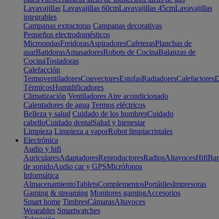
Lavavajillas
Lavavajillas 60cm
Lavavajillas 45cm
Lavavajillas
integrables
Campanas extractoras
Campanas decorativas
Pequeños electrodomésticos
Microondas
Freidoras
Aspiradores
Cafeteras
Planchas de
asar
Batidoras
Amasadores
Robots de Cocina
Balanzas de
Cocina
Tostadoras
Calefacción
Termoventiladores
Convectores
Estufas
Radiadores
Calefactores
D
Térmicos
Humidificadores
Climatización
Ventiladores
Aire acondicionado
Calentadores de agua
Termos eléctricos
Belleza y salud
Cuidado de los hombres
Cuidado
cabello
Cuidado dental
Salud y bienestar
Limpieza
Limpieza a vapor
Robot limpiacristales
Electrónica
Audio y hifi
Auriculares
Adaptadores
Reproductores
Radios
Altavoces
Hifi
Bar
de sonido
Audio car y GPS
Micrófonos
Informática
Almacenamiento
Tablets
Complementos
Portátiles
Impresoras
Gaming & streaming
Monitores gaming
Accesorios
Smart home
Timbres
Cámaras
Altavoces
Wearables
Smartwatches