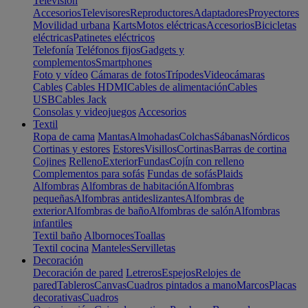
Televisión
Accesorios
Televisores
Reproductores
Adaptadores
Proyectores
Movilidad urbana
Karts
Motos eléctricas
Accesorios
Bicicletas
eléctricas
Patinetes eléctricos
Telefonía
Teléfonos fijos
Gadgets y
complementos
Smartphones
Foto y vídeo
Cámaras de fotos
Trípodes
Videocámaras
Cables
Cables HDMI
Cables de alimentación
Cables
USB
Cables Jack
Consolas y videojuegos
Accesorios
Textil
Ropa de cama
Mantas
Almohadas
Colchas
Sábanas
Nórdicos
Cortinas y estores
Estores
Visillos
Cortinas
Barras de cortina
Cojines
Relleno
Exterior
Fundas
Cojín con relleno
Complementos para sofás
Fundas de sofás
Plaids
Alfombras
Alfombras de habitación
Alfombras
pequeñas
Alfombras antideslizantes
Alfombras de
exterior
Alfombras de baño
Alfombras de salón
Alfombras
infantiles
Textil baño
Albornoces
Toallas
Textil cocina
Manteles
Servilletas
Decoración
Decoración de pared
Letreros
Espejos
Relojes de
pared
Tableros
Canvas
Cuadros pintados a mano
Marcos
Placas
decorativas
Cuadros