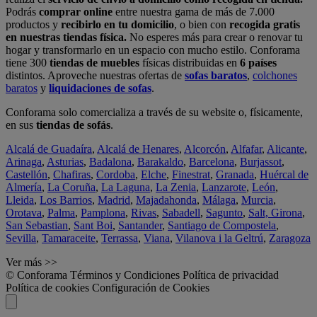
Podrás
comprar online
entre nuestra gama de más de 7.000
productos y
recibirlo en tu domicilio
, o bien con
recogida gratis
en nuestras tiendas física.
No esperes más para crear o renovar tu
hogar y transformarlo en un espacio con mucho estilo. Conforama
tiene 300
tiendas de muebles
físicas distribuidas en
6 países
distintos. Aproveche nuestras ofertas de
sofas baratos
,
colchones
baratos
y
liquidaciones de sofas
.
Conforama solo comercializa a través de su website o, físicamente,
en sus
tiendas de sofás
.
Alcalá de Guadaíra
,
Alcalá de Henares
,
Alcorcón
,
Alfafar
,
Alicante
,
Arinaga
,
Asturias
,
Badalona
,
Barakaldo
,
Barcelona
,
Burjassot
,
Castellón
,
Chafiras
,
Cordoba
,
Elche
,
Finestrat
,
Granada
,
Huércal de
Almería
,
La Coruña
,
La Laguna
,
La Zenia
,
Lanzarote
,
León
,
Lleida
,
Los Barrios
,
Madrid
,
Majadahonda
,
Málaga
,
Murcia
,
Orotava
,
Palma
,
Pamplona
,
Rivas
,
Sabadell
,
Sagunto
,
Salt, Girona
,
San Sebastian
,
Sant Boi
,
Santander
,
Santiago de Compostela
,
Sevilla
,
Tamaraceite
,
Terrassa
,
Viana
,
Vilanova i la Geltrú
,
Zaragoza
Ver más >>
© Conforama
Términos y Condiciones
Política de privacidad
Política de cookies
Configuración de Cookies