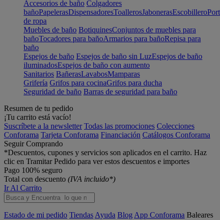
Accesorios de baño
Colgadores
baño
Papeleras
Dispensadores
Toalleros
Jaboneras
Escobillero
Port
de ropa
Muebles de baño
Botiquines
Conjuntos de muebles para
baño
Tocadores para baño
Armarios para baño
Repisa para
baño
Espejos de baño
Espejos de baño sin Luz
Espejos de baño
iluminados
Espejos de baño con aumento
Sanitarios
Bañeras
Lavabos
Mamparas
Grifería
Grifos para cocina
Grifos para ducha
Seguridad de baño
Barras de seguridad para baño
Resumen de tu pedido
¡Tu carrito está vacío!
Suscríbete a la newsletter
Todas las promociones
Colecciones
Conforama
Tarjeta Conforama
Financiación
Catálogos Conforama
Seguir Comprando
*Descuentos, cupones y servicios son aplicados en el carrito. Haz
clic en Tramitar Pedido para ver estos descuentos e importes
Pago 100% seguro
Total con descuento
(IVA incluido*)
Ir Al Carrito
Estado de mi pedido
Tiendas
Ayuda
Blog
App Conforama
Baleares