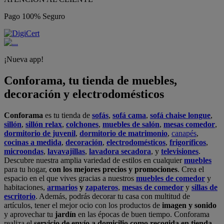
Pago 100% Seguro
¡Nueva app!
Conforama, tu tienda de muebles,
decoración y electrodomésticos
Conforama
es tu tienda de
sofás
,
sofá cama
,
sofá chaise longue
,
sillón
,
sillón relax
,
colchones
,
muebles de salón
,
mesas comedor
,
dormitorio de juvenil
,
dormitorio de matrimonio
,
canapés
,
cocinas a medida
,
decoración
,
electrodomésticos
,
frigoríficos
,
microondas
,
lavavajillas
,
lavadora secadora
, y
televisiones
.
Descubre nuestra amplia variedad de estilos en cualquier
muebles
para tu hogar,
con los mejores precios y promociones
. Crea el
espacio en el que vives gracias a nuestros
muebles de comedor
y
habitaciones,
armarios
y
zapateros
,
mesas de comedor
y
sillas de
escritorio
. Además, podrás decorar tu casa con multitud de
artículos, tener el mejor ocio con los productos de
imagen y sonido
y aprovechar tu
jardín
en las épocas de buen tiempo. Conforama
realiza el
servicio de envío a domicilio como recogida en tienda.