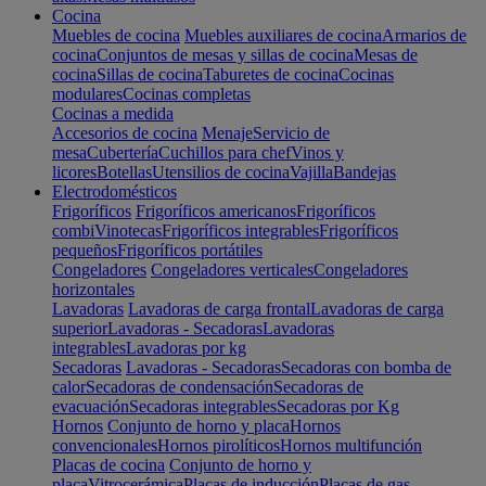
Cocina
Muebles de cocina
Muebles auxiliares de cocina
Armarios de
cocina
Conjuntos de mesas y sillas de cocina
Mesas de
cocina
Sillas de cocina
Taburetes de cocina
Cocinas
modulares
Cocinas completas
Cocinas a medida
Accesorios de cocina
Menaje
Servicio de
mesa
Cubertería
Cuchillos para chef
Vinos y
licores
Botellas
Utensilios de cocina
Vajilla
Bandejas
Electrodomésticos
Frigoríficos
Frigoríficos americanos
Frigoríficos
combi
Vinotecas
Frigoríficos integrables
Frigoríficos
pequeños
Frigoríficos portátiles
Congeladores
Congeladores verticales
Congeladores
horizontales
Lavadoras
Lavadoras de carga frontal
Lavadoras de carga
superior
Lavadoras - Secadoras
Lavadoras
integrables
Lavadoras por kg
Secadoras
Lavadoras - Secadoras
Secadoras con bomba de
calor
Secadoras de condensación
Secadoras de
evacuación
Secadoras integrables
Secadoras por Kg
Hornos
Conjunto de horno y placa
Hornos
convencionales
Hornos pirolíticos
Hornos multifunción
Placas de cocina
Conjunto de horno y
placa
Vitrocerámica
Placas de inducción
Placas de gas