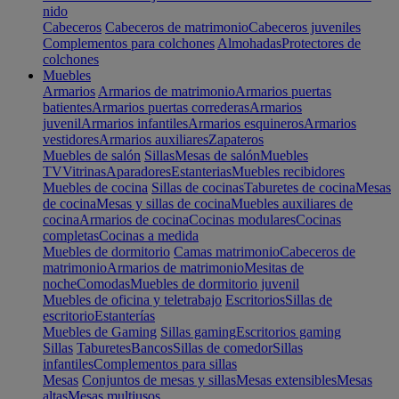
nido
Cabeceros
Cabeceros de matrimonio
Cabeceros juveniles
Complementos para colchones
Almohadas
Protectores de
colchones
Muebles
Armarios
Armarios de matrimonio
Armarios puertas
batientes
Armarios puertas correderas
Armarios
juvenil
Armarios infantiles
Armarios esquineros
Armarios
vestidores
Armarios auxiliares
Zapateros
Muebles de salón
Sillas
Mesas de salón
Muebles
TV
Vitrinas
Aparadores
Estanterias
Muebles recibidores
Muebles de cocina
Sillas de cocinas
Taburetes de cocina
Mesas
de cocina
Mesas y sillas de cocina
Muebles auxiliares de
cocina
Armarios de cocina
Cocinas modulares
Cocinas
completas
Cocinas a medida
Muebles de dormitorio
Camas matrimonio
Cabeceros de
matrimonio
Armarios de matrimonio
Mesitas de
noche
Comodas
Muebles de dormitorio juvenil
Muebles de oficina y teletrabajo
Escritorios
Sillas de
escritorio
Estanterías
Muebles de Gaming
Sillas gaming
Escritorios gaming
Sillas
Taburetes
Bancos
Sillas de comedor
Sillas
infantiles
Complementos para sillas
Mesas
Conjuntos de mesas y sillas
Mesas extensibles
Mesas
altas
Mesas multiusos