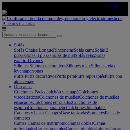
🔵Cambia tu electro con
-10% EXTRA
de descuento ☑️
AQUÍ
Baleares
Canarias
Sofás
Sofás
Chaise Longue
Rinconeras
Sofás cama
Sofás 2
plazas
Sofás 3 plazas
Sofás de piel
Sofás relax
Sofás
exterior
Divanes
Sillones
Sillones decorativos
Sillones relax
Sillones relax
levantapersonas
Puffs
Puffs decorativos
Puffs pera
Puffs reposapiés
Puffs con
almacenaje
Descanso
Colchones
Packs colchón y canapé
Colchones
viscoelásticos
Colchones de muelles
Colchones de muelles
ensacados
Colchones enrollados
Colchones de
espuma
Colchones para bebé
Colchones hinchables
Canapés y bases
Canapés
Base tapizadas
Somieres
Patas de
somieres
Camas
Camas de matrimonio
Camas dobles
Camas
individuales
Camas juveniles
Camas infantiles
Literas
Camas