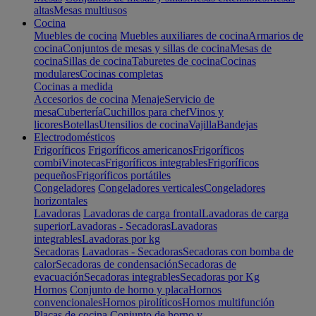
altas
Mesas multiusos
Cocina
Muebles de cocina
Muebles auxiliares de cocina
Armarios de
cocina
Conjuntos de mesas y sillas de cocina
Mesas de
cocina
Sillas de cocina
Taburetes de cocina
Cocinas
modulares
Cocinas completas
Cocinas a medida
Accesorios de cocina
Menaje
Servicio de
mesa
Cubertería
Cuchillos para chef
Vinos y
licores
Botellas
Utensilios de cocina
Vajilla
Bandejas
Electrodomésticos
Frigoríficos
Frigoríficos americanos
Frigoríficos
combi
Vinotecas
Frigoríficos integrables
Frigoríficos
pequeños
Frigoríficos portátiles
Congeladores
Congeladores verticales
Congeladores
horizontales
Lavadoras
Lavadoras de carga frontal
Lavadoras de carga
superior
Lavadoras - Secadoras
Lavadoras
integrables
Lavadoras por kg
Secadoras
Lavadoras - Secadoras
Secadoras con bomba de
calor
Secadoras de condensación
Secadoras de
evacuación
Secadoras integrables
Secadoras por Kg
Hornos
Conjunto de horno y placa
Hornos
convencionales
Hornos pirolíticos
Hornos multifunción
Placas de cocina
Conjunto de horno y