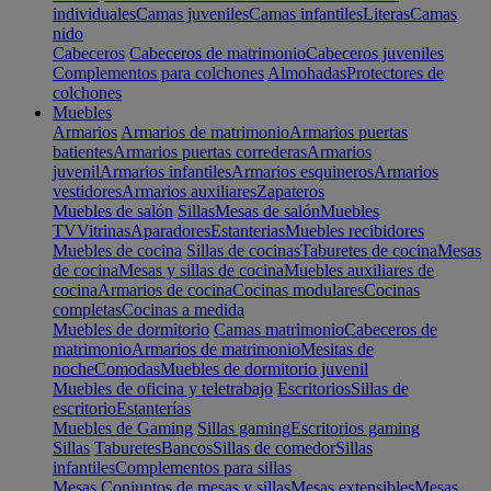
individuales
Camas juveniles
Camas infantiles
Literas
Camas
nido
Cabeceros
Cabeceros de matrimonio
Cabeceros juveniles
Complementos para colchones
Almohadas
Protectores de
colchones
Muebles
Armarios
Armarios de matrimonio
Armarios puertas
batientes
Armarios puertas correderas
Armarios
juvenil
Armarios infantiles
Armarios esquineros
Armarios
vestidores
Armarios auxiliares
Zapateros
Muebles de salón
Sillas
Mesas de salón
Muebles
TV
Vitrinas
Aparadores
Estanterias
Muebles recibidores
Muebles de cocina
Sillas de cocinas
Taburetes de cocina
Mesas
de cocina
Mesas y sillas de cocina
Muebles auxiliares de
cocina
Armarios de cocina
Cocinas modulares
Cocinas
completas
Cocinas a medida
Muebles de dormitorio
Camas matrimonio
Cabeceros de
matrimonio
Armarios de matrimonio
Mesitas de
noche
Comodas
Muebles de dormitorio juvenil
Muebles de oficina y teletrabajo
Escritorios
Sillas de
escritorio
Estanterías
Muebles de Gaming
Sillas gaming
Escritorios gaming
Sillas
Taburetes
Bancos
Sillas de comedor
Sillas
infantiles
Complementos para sillas
Mesas
Conjuntos de mesas y sillas
Mesas extensibles
Mesas