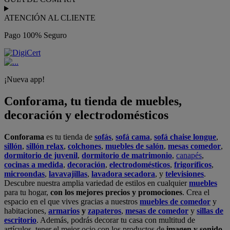
ATENCIÓN AL CLIENTE
Pago 100% Seguro
¡Nueva app!
Conforama, tu tienda de muebles,
decoración y electrodomésticos
Conforama
es tu tienda de
sofás
,
sofá cama
,
sofá chaise longue
,
sillón
,
sillón relax
,
colchones
,
muebles de salón
,
mesas comedor
,
dormitorio de juvenil
,
dormitorio de matrimonio
,
canapés
,
cocinas a medida
,
decoración
,
electrodomésticos
,
frigoríficos
,
microondas
,
lavavajillas
,
lavadora secadora
, y
televisiones
.
Descubre nuestra amplia variedad de estilos en cualquier
muebles
para tu hogar,
con los mejores precios y promociones
. Crea el
espacio en el que vives gracias a nuestros
muebles de comedor
y
habitaciones,
armarios
y
zapateros
,
mesas de comedor
y
sillas de
escritorio
. Además, podrás decorar tu casa con multitud de
artículos, tener el mejor ocio con los productos de
imagen y sonido