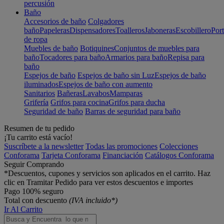
percusión
Baño
Accesorios de baño
Colgadores
baño
Papeleras
Dispensadores
Toalleros
Jaboneras
Escobillero
Port
de ropa
Muebles de baño
Botiquines
Conjuntos de muebles para
baño
Tocadores para baño
Armarios para baño
Repisa para
baño
Espejos de baño
Espejos de baño sin Luz
Espejos de baño
iluminados
Espejos de baño con aumento
Sanitarios
Bañeras
Lavabos
Mamparas
Grifería
Grifos para cocina
Grifos para ducha
Seguridad de baño
Barras de seguridad para baño
Resumen de tu pedido
¡Tu carrito está vacío!
Suscríbete a la newsletter
Todas las promociones
Colecciones
Conforama
Tarjeta Conforama
Financiación
Catálogos Conforama
Seguir Comprando
*Descuentos, cupones y servicios son aplicados en el carrito. Haz
clic en Tramitar Pedido para ver estos descuentos e importes
Pago 100% seguro
Total con descuento
(IVA incluido*)
Ir Al Carrito