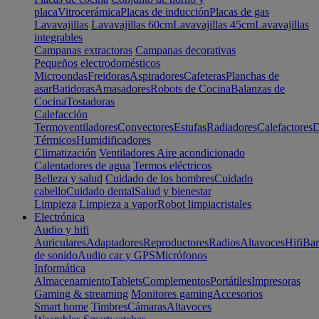
placa
Vitrocerámica
Placas de inducción
Placas de gas
Lavavajillas
Lavavajillas 60cm
Lavavajillas 45cm
Lavavajillas
integrables
Campanas extractoras
Campanas decorativas
Pequeños electrodomésticos
Microondas
Freidoras
Aspiradores
Cafeteras
Planchas de
asar
Batidoras
Amasadores
Robots de Cocina
Balanzas de
Cocina
Tostadoras
Calefacción
Termoventiladores
Convectores
Estufas
Radiadores
Calefactores
D
Térmicos
Humidificadores
Climatización
Ventiladores
Aire acondicionado
Calentadores de agua
Termos eléctricos
Belleza y salud
Cuidado de los hombres
Cuidado
cabello
Cuidado dental
Salud y bienestar
Limpieza
Limpieza a vapor
Robot limpiacristales
Electrónica
Audio y hifi
Auriculares
Adaptadores
Reproductores
Radios
Altavoces
Hifi
Bar
de sonido
Audio car y GPS
Micrófonos
Informática
Almacenamiento
Tablets
Complementos
Portátiles
Impresoras
Gaming & streaming
Monitores gaming
Accesorios
Smart home
Timbres
Cámaras
Altavoces