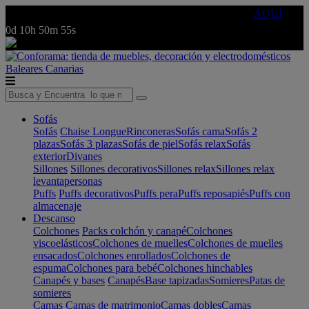
🔵Cambia tu electro con
-10% EXTRA
de descuento ☑️
AQUÍ
0d
10h
50m
55s
Baleares
Canarias
Sofás
Sofás
Chaise Longue
Rinconeras
Sofás cama
Sofás 2
plazas
Sofás 3 plazas
Sofás de piel
Sofás relax
Sofás
exterior
Divanes
Sillones
Sillones decorativos
Sillones relax
Sillones relax
levantapersonas
Puffs
Puffs decorativos
Puffs pera
Puffs reposapiés
Puffs con
almacenaje
Descanso
Colchones
Packs colchón y canapé
Colchones
viscoelásticos
Colchones de muelles
Colchones de muelles
ensacados
Colchones enrollados
Colchones de
espuma
Colchones para bebé
Colchones hinchables
Canapés y bases
Canapés
Base tapizadas
Somieres
Patas de
somieres
Camas
Camas de matrimonio
Camas dobles
Camas