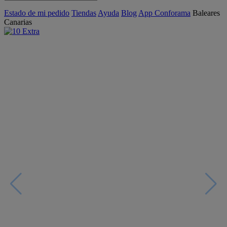
Estado de mi pedido
Tiendas
Ayuda
Blog
App Conforama
Baleares
Canarias