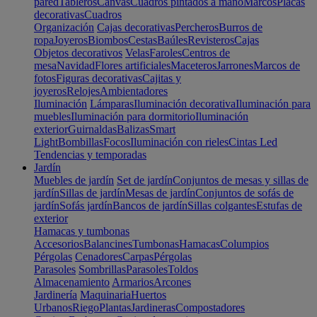
pared
Tableros
Canvas
Cuadros pintados a mano
Marcos
Placas
decorativas
Cuadros
Organización
Cajas decorativas
Percheros
Burros de
ropa
Joyeros
Biombos
Cestas
Baúles
Revisteros
Cajas
Objetos decorativos
Velas
Faroles
Centros de
mesa
Navidad
Flores artificiales
Maceteros
Jarrones
Marcos de
fotos
Figuras decorativas
Cajitas y
joyeros
Relojes
Ambientadores
Iluminación
Lámparas
Iluminación decorativa
Iluminación para
muebles
Iluminación para dormitorio
Iluminación
exterior
Guirnaldas
Balizas
Smart
Light
Bombillas
Focos
Iluminación con rieles
Cintas Led
Tendencias y temporadas
Jardín
Muebles de jardín
Set de jardín
Conjuntos de mesas y sillas de
jardín
Sillas de jardín
Mesas de jardín
Conjuntos de sofás de
jardín
Sofás jardín
Bancos de jardín
Sillas colgantes
Estufas de
exterior
Hamacas y tumbonas
Accesorios
Balancines
Tumbonas
Hamacas
Columpios
Pérgolas
Cenadores
Carpas
Pérgolas
Parasoles
Sombrillas
Parasoles
Toldos
Almacenamiento
Armarios
Arcones
Jardinería
Maquinaria
Huertos
Urbanos
Riego
Plantas
Jardineras
Compostadores