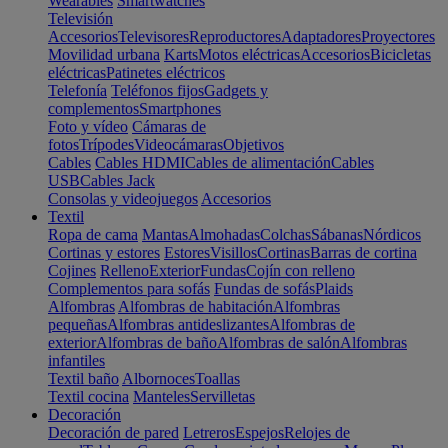
Wearables
Smartwatches
Televisión
Accesorios
Televisores
Reproductores
Adaptadores
Proyectores
Movilidad urbana
Karts
Motos eléctricas
Accesorios
Bicicletas
eléctricas
Patinetes eléctricos
Telefonía
Teléfonos fijos
Gadgets y
complementos
Smartphones
Foto y vídeo
Cámaras de
fotos
Trípodes
Videocámaras
Objetivos
Cables
Cables HDMI
Cables de alimentación
Cables
USB
Cables Jack
Consolas y videojuegos
Accesorios
Textil
Ropa de cama
Mantas
Almohadas
Colchas
Sábanas
Nórdicos
Cortinas y estores
Estores
Visillos
Cortinas
Barras de cortina
Cojines
Relleno
Exterior
Fundas
Cojín con relleno
Complementos para sofás
Fundas de sofás
Plaids
Alfombras
Alfombras de habitación
Alfombras
pequeñas
Alfombras antideslizantes
Alfombras de
exterior
Alfombras de baño
Alfombras de salón
Alfombras
infantiles
Textil baño
Albornoces
Toallas
Textil cocina
Manteles
Servilletas
Decoración
Decoración de pared
Letreros
Espejos
Relojes de