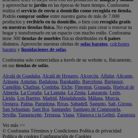
y aprovechar tu
jardín
en las épocas de buen tiempo. Conforama
realiza el
servicio de envío a domicilio como recogida en tienda.
Podrás
comprar online
entre nuestra gama de más de 7.000
productos y
recibirlo en tu domicilio
, o bien con
recogida gratis
en nuestras tiendas física.
No esperes más para crear o renovar tu
hogar y transformarlo en un espacio con mucho estilo. Conforama
tiene 300
tiendas de muebles
físicas distribuidas en
6 países
distintos. Aproveche nuestras ofertas de
sofas baratos
,
colchones
baratos
y
liquidaciones de sofas
.
Conforama solo comercializa a través de su website o, físicamente,
en sus
tiendas de sofás
.
Alcalá de Guadaíra
,
Alcalá de Henares
,
Alcorcón
,
Alfafar
,
Alicante
,
Arinaga
,
Asturias
,
Badalona
,
Barakaldo
,
Barcelona
,
Burjassot
,
Castellón
,
Chafiras
,
Cordoba
,
Elche
,
Finestrat
,
Granada
,
Huércal de
Almería
,
La Coruña
,
La Laguna
,
La Zenia
,
Lanzarote
,
León
,
Lleida
,
Los Barrios
,
Madrid
,
Majadahonda
,
Málaga
,
Murcia
,
Orotava
,
Palma
,
Pamplona
,
Rivas
,
Sabadell
,
Sagunto
,
Salt, Girona
,
San Sebastian
,
Sant Boi
,
Santander
,
Santiago de Compostela
,
Sevilla
,
Tamaraceite
,
Terrassa
,
Viana
,
Vilanova i la Geltrú
,
Zaragoza
Ver más >>
© Conforama
Términos y Condiciones
Política de privacidad
Política de cookies
Configuración de Cookies