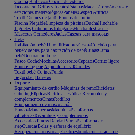
Cocina
Barbacoas
Cocina de exterior
Decoración
Grifos y fuentes
Estatuas
Macetas
Termómetros y
estaciones metereológicas
Paneles
Cesped Artificial
Textil
Cojines de jardín
Fundas de jardín
Piscina
Plegable
Limpieza de piscinas
Ducha
Hinchable
Juguetes
Columpios
Toboganes
Hinchables
Casitas
Mascotas
Comederos
Jaulas
Casetas para mascotas
Bebé
Habitación bebé
Humidificadores
Cestas
Colchón para
bebé
Muebles para habitación de bebé
Cunas
Cama
bebé
Decoración bebé
Paseo
Coche
Mochilas
Accesorios
Capazos
Carrito ligero
Baño e higiene
Aspirador nasal
Orinales
Textil bebé
Cojines
Funda
Seguridad
Barreras
Deporte
Equipamiento de cardio
Máquinas de remo
Bicicletas
spinning
Elípticas
Bicicletas estáticas
Recambios y
complementos
Cintas
Rodillos
Equipamiento de musculación
Bancos
Mancuernas
Máquinas
Plataformas
vibratorias
Recambios y complementos
Accesorios fitness
Bandas
Barras
Plataforma de
step
Cuerdas
Bolas y esferas de equilibrio
Recuperación muscular
Electroestimulación
Terapia de