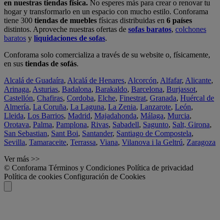
en nuestras tiendas física.
No esperes más para crear o renovar tu
hogar y transformarlo en un espacio con mucho estilo. Conforama
tiene 300
tiendas de muebles
físicas distribuidas en
6 países
distintos. Aproveche nuestras ofertas de
sofas baratos
,
colchones
baratos
y
liquidaciones de sofas
.
Conforama solo comercializa a través de su website o, físicamente,
en sus
tiendas de sofás
.
Alcalá de Guadaíra
,
Alcalá de Henares
,
Alcorcón
,
Alfafar
,
Alicante
,
Arinaga
,
Asturias
,
Badalona
,
Barakaldo
,
Barcelona
,
Burjassot
,
Castellón
,
Chafiras
,
Cordoba
,
Elche
,
Finestrat
,
Granada
,
Huércal de
Almería
,
La Coruña
,
La Laguna
,
La Zenia
,
Lanzarote
,
León
,
Lleida
,
Los Barrios
,
Madrid
,
Majadahonda
,
Málaga
,
Murcia
,
Orotava
,
Palma
,
Pamplona
,
Rivas
,
Sabadell
,
Sagunto
,
Salt, Girona
,
San Sebastian
,
Sant Boi
,
Santander
,
Santiago de Compostela
,
Sevilla
,
Tamaraceite
,
Terrassa
,
Viana
,
Vilanova i la Geltrú
,
Zaragoza
Ver más >>
© Conforama
Términos y Condiciones
Política de privacidad
Política de cookies
Configuración de Cookies