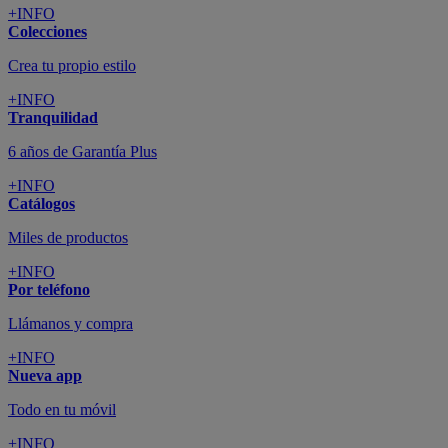
+INFO
Colecciones
Crea tu propio estilo
+INFO
Tranquilidad
6 años de Garantía Plus
+INFO
Catálogos
Miles de productos
+INFO
Por teléfono
Llámanos y compra
+INFO
Nueva app
Todo en tu móvil
+INFO