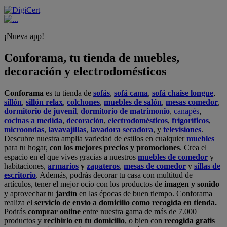
¡Nueva app!
Conforama, tu tienda de muebles,
decoración y electrodomésticos
Conforama
es tu tienda de
sofás
,
sofá cama
,
sofá chaise longue
,
sillón
,
sillón relax
,
colchones
,
muebles de salón
,
mesas comedor
,
dormitorio de juvenil
,
dormitorio de matrimonio
,
canapés
,
cocinas a medida
,
decoración
,
electrodomésticos
,
frigoríficos
,
microondas
,
lavavajillas
,
lavadora secadora
, y
televisiones
.
Descubre nuestra amplia variedad de estilos en cualquier
muebles
para tu hogar,
con los mejores precios y promociones
. Crea el
espacio en el que vives gracias a nuestros
muebles de comedor
y
habitaciones,
armarios
y
zapateros
,
mesas de comedor
y
sillas de
escritorio
. Además, podrás decorar tu casa con multitud de
artículos, tener el mejor ocio con los productos de
imagen y sonido
y aprovechar tu
jardín
en las épocas de buen tiempo. Conforama
realiza el
servicio de envío a domicilio como recogida en tienda.
Podrás
comprar online
entre nuestra gama de más de 7.000
productos y
recibirlo en tu domicilio
, o bien con
recogida gratis