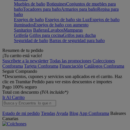
Muebles de baño
Botiquines
Conjuntos de muebles para
baño
Tocadores para baño
Armarios para baño
Repisa para
baño
Espejos de baño
Espejos de baño sin Luz
Espejos de baño
iluminados
Espejos de baño con aumento
Sanitarios
Bañeras
Lavabos
Mamparas
Grifería
Grifos para cocina
Grifos para ducha
Seguridad de baño
Barras de seguridad para baño
Resumen de tu pedido
¡Tu carrito está vacío!
Suscríbete a la newsletter
Todas las promociones
Colecciones
Conforama
Tarjeta Conforama
Financiación
Catálogos Conforama
Seguir Comprando
*Descuentos, cupones y servicios son aplicados en el carrito. Haz
clic en Tramitar Pedido para ver estos descuentos e importes
Pago 100% seguro
Total con descuento
(IVA incluido*)
Ir Al Carrito
Estado de mi pedido
Tiendas
Ayuda
Blog
App Conforama
Baleares
Canarias