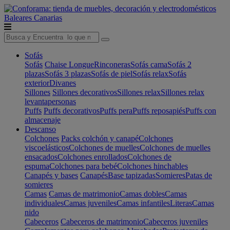
Baleares
Canarias
Sofás
Sofás
Chaise Longue
Rinconeras
Sofás cama
Sofás 2
plazas
Sofás 3 plazas
Sofás de piel
Sofás relax
Sofás
exterior
Divanes
Sillones
Sillones decorativos
Sillones relax
Sillones relax
levantapersonas
Puffs
Puffs decorativos
Puffs pera
Puffs reposapiés
Puffs con
almacenaje
Descanso
Colchones
Packs colchón y canapé
Colchones
viscoelásticos
Colchones de muelles
Colchones de muelles
ensacados
Colchones enrollados
Colchones de
espuma
Colchones para bebé
Colchones hinchables
Canapés y bases
Canapés
Base tapizadas
Somieres
Patas de
somieres
Camas
Camas de matrimonio
Camas dobles
Camas
individuales
Camas juveniles
Camas infantiles
Literas
Camas
nido
Cabeceros
Cabeceros de matrimonio
Cabeceros juveniles