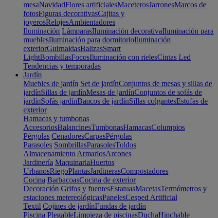
mesa
Navidad
Flores artificiales
Maceteros
Jarrones
Marcos de
fotos
Figuras decorativas
Cajitas y
joyeros
Relojes
Ambientadores
Iluminación
Lámparas
Iluminación decorativa
Iluminación para
muebles
Iluminación para dormitorio
Iluminación
exterior
Guirnaldas
Balizas
Smart
Light
Bombillas
Focos
Iluminación con rieles
Cintas Led
Tendencias y temporadas
Jardín
Muebles de jardín
Set de jardín
Conjuntos de mesas y sillas de
jardín
Sillas de jardín
Mesas de jardín
Conjuntos de sofás de
jardín
Sofás jardín
Bancos de jardín
Sillas colgantes
Estufas de
exterior
Hamacas y tumbonas
Accesorios
Balancines
Tumbonas
Hamacas
Columpios
Pérgolas
Cenadores
Carpas
Pérgolas
Parasoles
Sombrillas
Parasoles
Toldos
Almacenamiento
Armarios
Arcones
Jardinería
Maquinaria
Huertos
Urbanos
Riego
Plantas
Jardineras
Compostadores
Cocina
Barbacoas
Cocina de exterior
Decoración
Grifos y fuentes
Estatuas
Macetas
Termómetros y
estaciones metereológicas
Paneles
Cesped Artificial
Textil
Cojines de jardín
Fundas de jardín
Piscina
Plegable
Limpieza de piscinas
Ducha
Hinchable