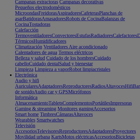
Campanas extractoras
Campanas decorativas
Pequeños electrodomésticos
Microondas
Freidoras
Aspiradores
Cafeteras
Planchas de
asar
Batidoras
Amasadores
Robots de Cocina
Balanzas de
Cocina
Tostadoras
Calefacción
Termoventiladores
Convectores
Estufas
Radiadores
Calefactores
D
Térmicos
Humidificadores
Climatización
Ventiladores
Aire acondicionado
Calentadores de agua
Termos eléctricos
Belleza y salud
Cuidado de los hombres
Cuidado
cabello
Cuidado dental
Salud y bienestar
Limpieza
Limpieza a vapor
Robot limpiacristales
Electrónica
Audio y hifi
Auriculares
Adaptadores
Reproductores
Radios
Altavoces
Hifi
Bar
de sonido
Audio car y GPS
Micrófonos
Informática
Almacenamiento
Tablets
Complementos
Portátiles
Impresoras
Gaming & streaming
Monitores gaming
Accesorios
Smart home
Timbres
Cámaras
Altavoces
Wearables
Smartwatches
Televisión
Accesorios
Televisores
Reproductores
Adaptadores
Proyectores
Movilidad urbana
Karts
Motos eléctricas
Accesorios
Bicicletas