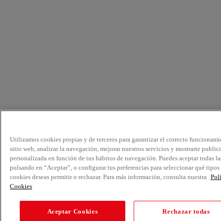
Utilizamos cookies propias y de terceros para garantizar el correcto funcionami
sitio web, analizar la navegación, mejorar nuestros servicios y mostrarte public
personalizada en función de tus hábitos de navegación. Puedes aceptar todas la
pulsando en “Aceptar”, o configurar tus preferencias para seleccionar qué tipos
cookies deseas permitir o rechazar. Para más información, consulta nuestra
Pol
Cookies
Aceptar Cookies
Rechazar todas