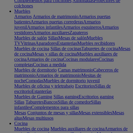
Complementos para colchones
Almohadas
Protectores de
colchones
Muebles
Armarios
Armarios de matrimonio
Armarios puertas
batientes
Armarios puertas correderas
Armarios
juvenil
Armarios infantiles
Armarios esquineros
Armarios
vestidores
Armarios auxiliares
Zapateros
Muebles de salón
Sillas
Mesas de salón
Muebles
TV
Vitrinas
Aparadores
Estanterias
Muebles recibidores
Muebles de cocina
Sillas de cocinas
Taburetes de cocina
Mesas
de cocina
Mesas y sillas de cocina
Muebles auxiliares de
cocina
Armarios de cocina
Cocinas modulares
Cocinas
completas
Cocinas a medida
Muebles de dormitorio
Camas matrimonio
Cabeceros de
matrimonio
Armarios de matrimonio
Mesitas de
noche
Comodas
Muebles de dormitorio juvenil
Muebles de oficina y teletrabajo
Escritorios
Sillas de
escritorio
Estanterías
Muebles de Gaming
Sillas gaming
Escritorios gaming
Sillas
Taburetes
Bancos
Sillas de comedor
Sillas
infantiles
Complementos para sillas
Mesas
Conjuntos de mesas y sillas
Mesas extensibles
Mesas
altas
Mesas multiusos
Cocina
Muebles de cocina
Muebles auxiliares de cocina
Armarios de