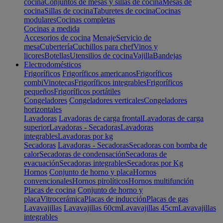
cocina
Conjuntos de mesas y sillas de cocina
Mesas de
cocina
Sillas de cocina
Taburetes de cocina
Cocinas
modulares
Cocinas completas
Cocinas a medida
Accesorios de cocina
Menaje
Servicio de
mesa
Cubertería
Cuchillos para chef
Vinos y
licores
Botellas
Utensilios de cocina
Vajilla
Bandejas
Electrodomésticos
Frigoríficos
Frigoríficos americanos
Frigoríficos
combi
Vinotecas
Frigoríficos integrables
Frigoríficos
pequeños
Frigoríficos portátiles
Congeladores
Congeladores verticales
Congeladores
horizontales
Lavadoras
Lavadoras de carga frontal
Lavadoras de carga
superior
Lavadoras - Secadoras
Lavadoras
integrables
Lavadoras por kg
Secadoras
Lavadoras - Secadoras
Secadoras con bomba de
calor
Secadoras de condensación
Secadoras de
evacuación
Secadoras integrables
Secadoras por Kg
Hornos
Conjunto de horno y placa
Hornos
convencionales
Hornos pirolíticos
Hornos multifunción
Placas de cocina
Conjunto de horno y
placa
Vitrocerámica
Placas de inducción
Placas de gas
Lavavajillas
Lavavajillas 60cm
Lavavajillas 45cm
Lavavajillas
integrables