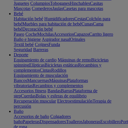
Juguetes
Columpios
Toboganes
Hinchables
Casitas
Mascotas
Comederos
Jaulas
Casetas para mascotas
Bebé
Habitación bebé
Humidificadores
Cestas
Colchón para
bebé
Muebles para habitación de bebé
Cunas
Cama
bebé
Decoración bebé
Paseo
Coche
Mochilas
Accesorios
Capazos
Carrito ligero
Baño e higiene
Aspirador nasal
Orinales
Textil bebé
Cojines
Funda
Seguridad
Barreras
Deporte
Equipamiento de cardio
Máquinas de remo
Bicicletas
spinning
Elípticas
Bicicletas estáticas
Recambios y
complementos
Cintas
Rodillos
Equipamiento de musculación
Bancos
Mancuernas
Máquinas
Plataformas
vibratorias
Recambios y complementos
Accesorios fitness
Bandas
Barras
Plataforma de
step
Cuerdas
Bolas y esferas de equilibrio
Recuperación muscular
Electroestimulación
Terapia de
percusión
Baño
Accesorios de baño
Colgadores
baño
Papeleras
Dispensadores
Toalleros
Jaboneras
Escobillero
Port
de ropa