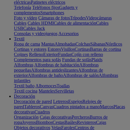
eléctricas
Patinetes eléctricos
Telefonía
Teléfonos fijos
Gadgets y
complementos
Smartphones
Foto y vídeo
Cámaras de fotos
Trípodes
Videocámaras
Cables
Cables HDMI
Cables de alimentación
Cables
USB
Cables Jack
Consolas y videojuegos
Accesorios
Textil
Ropa de cama
Mantas
Almohadas
Colchas
Sábanas
Nórdicos
Cortinas y estores
Estores
Visillos
Cortinas
Barras de cortina
Cojines
Relleno
Exterior
Fundas
Cojín con relleno
Complementos para sofás
Fundas de sofás
Plaids
Alfombras
Alfombras de habitación
Alfombras
pequeñas
Alfombras antideslizantes
Alfombras de
exterior
Alfombras de baño
Alfombras de salón
Alfombras
infantiles
Textil baño
Albornoces
Toallas
Textil cocina
Manteles
Servilletas
Decoración
Decoración de pared
Letreros
Espejos
Relojes de
pared
Tableros
Canvas
Cuadros pintados a mano
Marcos
Placas
decorativas
Cuadros
Organización
Cajas decorativas
Percheros
Burros de
ropa
Joyeros
Biombos
Cestas
Baúles
Revisteros
Cajas
Objetos decorativos
Velas
Faroles
Centros de