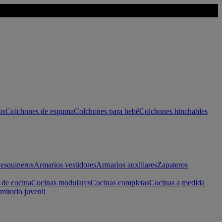
os
Colchones de espuma
Colchones para bebé
Colchones hinchables
esquineros
Armarios vestidores
Armarios auxiliares
Zapateros
 de cocina
Cocinas modulares
Cocinas completas
Cocinas a medida
mitorio juvenil