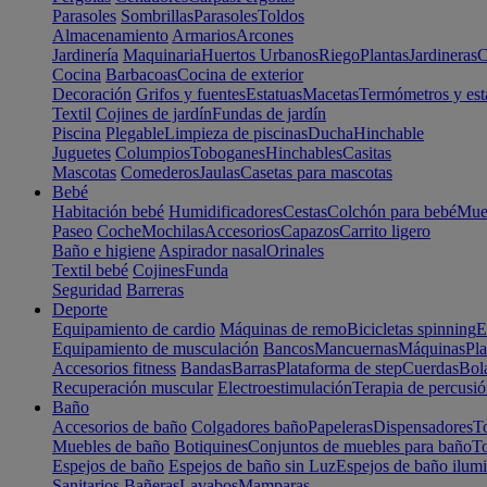
Parasoles
Sombrillas
Parasoles
Toldos
Almacenamiento
Armarios
Arcones
Jardinería
Maquinaria
Huertos Urbanos
Riego
Plantas
Jardineras
C
Cocina
Barbacoas
Cocina de exterior
Decoración
Grifos y fuentes
Estatuas
Macetas
Termómetros y est
Textil
Cojines de jardín
Fundas de jardín
Piscina
Plegable
Limpieza de piscinas
Ducha
Hinchable
Juguetes
Columpios
Toboganes
Hinchables
Casitas
Mascotas
Comederos
Jaulas
Casetas para mascotas
Bebé
Habitación bebé
Humidificadores
Cestas
Colchón para bebé
Mueb
Paseo
Coche
Mochilas
Accesorios
Capazos
Carrito ligero
Baño e higiene
Aspirador nasal
Orinales
Textil bebé
Cojines
Funda
Seguridad
Barreras
Deporte
Equipamiento de cardio
Máquinas de remo
Bicicletas spinning
E
Equipamiento de musculación
Bancos
Mancuernas
Máquinas
Pla
Accesorios fitness
Bandas
Barras
Plataforma de step
Cuerdas
Bola
Recuperación muscular
Electroestimulación
Terapia de percusi
Baño
Accesorios de baño
Colgadores baño
Papeleras
Dispensadores
To
Muebles de baño
Botiquines
Conjuntos de muebles para baño
To
Espejos de baño
Espejos de baño sin Luz
Espejos de baño ilum
Sanitarios
Bañeras
Lavabos
Mamparas