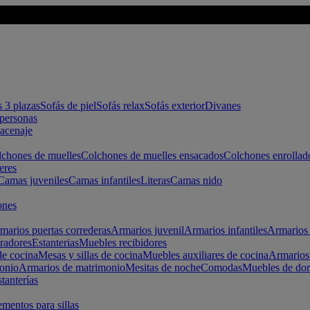
s 3 plazas
Sofás de piel
Sofás relax
Sofás exterior
Divanes
apersonas
macenaje
chones de muelles
Colchones de muelles ensacados
Colchones enrollad
eres
Camas juveniles
Camas infantiles
Literas
Camas nido
ones
marios puertas correderas
Armarios juvenil
Armarios infantiles
Armarios 
radores
Estanterias
Muebles recibidores
e cocina
Mesas y sillas de cocina
Muebles auxiliares de cocina
Armarios
onio
Armarios de matrimonio
Mesitas de noche
Comodas
Muebles de dor
tanterías
entos para sillas