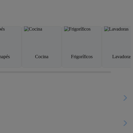
napés
Cocina
Frigoríficos
Lavadoras