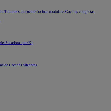
ina
Taburetes de cocina
Cocinas modulares
Cocinas completas
s
bles
Secadoras por Kg
as de Cocina
Tostadoras