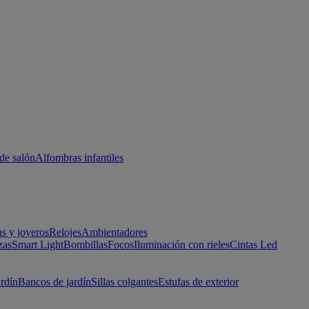
de salón
Alfombras infantiles
as y joyeros
Relojes
Ambientadores
zas
Smart Light
Bombillas
Focos
Iluminación con rieles
Cintas Led
ardín
Bancos de jardín
Sillas colgantes
Estufas de exterior