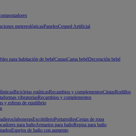
ompostadores
aciones metereológicas
Paneles
Cesped Artificial
les para habitación de bebé
Cunas
Cama bebé
Decoración bebé
lípticas
Bicicletas estáticas
Recambios y complementos
Cintas
Rodillos
taformas vibratorias
Recambios y complementos
s y esferas de equilibrio
ón
alleros
Jaboneras
Escobillero
Portarrollos
Cestas de ropa
cadores para baño
Armarios para baño
Repisa para baño
inados
Espejos de baño con aumento