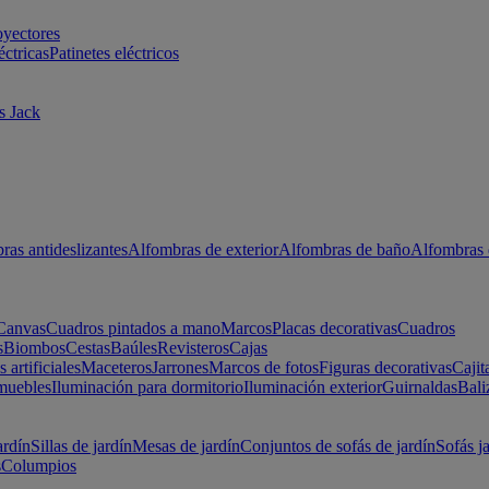
oyectores
éctricas
Patinetes eléctricos
s Jack
ras antideslizantes
Alfombras de exterior
Alfombras de baño
Alfombras 
Canvas
Cuadros pintados a mano
Marcos
Placas decorativas
Cuadros
s
Biombos
Cestas
Baúles
Revisteros
Cajas
s artificiales
Maceteros
Jarrones
Marcos de fotos
Figuras decorativas
Cajit
muebles
Iluminación para dormitorio
Iluminación exterior
Guirnaldas
Bali
ardín
Sillas de jardín
Mesas de jardín
Conjuntos de sofás de jardín
Sofás j
s
Columpios