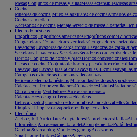
Mesas
Conjuntos de mesas y sillas
Mesas extensibles
Mesas alta
Cocina
Muebles de cocina
Muebles auxiliares de cocina
Armarios de co
Cocinas a medida
Accesorios de cocina
Menaje
Servicio de mesa
Cubertería
Cuchil
Electrodomésticos
Frigoríficos
Frigoríficos americanos
Frigoríficos combi
Vinoteca
Congeladores
Congeladores verticales
Congeladores horizontal
Lavadoras
Lavadoras de carga frontal
Lavadoras de carga super
Secadoras
Lavadoras - Secadoras
Secadoras con bomba de calo
Hornos
Conjunto de horno y placa
Hornos convencionales
Horno
Placas de cocina
Conjunto de horno y placa
Vitrocerámica
Placa
Lavavajillas
Lavavajillas 60cm
Lavavajillas 45cm
Lavavajillas i
Campanas extractoras
Campanas decorativas
Pequeños electrodomésticos
Microondas
Freidoras
Aspiradores
C
Calefacción
Termoventiladores
Convectores
Estufas
Radiadores
C
Climatización
Ventiladores
Aire acondicionado
Calentadores de agua
Termos eléctricos
Belleza y salud
Cuidado de los hombres
Cuidado cabello
Cuidad
Limpieza
Limpieza a vapor
Robot limpiacristales
Electrónica
Audio y hifi
Auriculares
Adaptadores
Reproductores
Radios
Alta
Informática
Almacenamiento
Tablets
Complementos
Portátiles
Im
Gaming & streaming
Monitores gaming
Accesorios
Smart home
Timbres
Cámaras
Altavoces