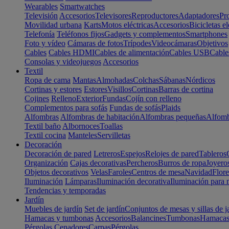
Wearables
Smartwatches
Televisión
Accesorios
Televisores
Reproductores
Adaptadores
Pr
Movilidad urbana
Karts
Motos eléctricas
Accesorios
Bicicletas el
Telefonía
Teléfonos fijos
Gadgets y complementos
Smartphones
Foto y vídeo
Cámaras de fotos
Trípodes
Videocámaras
Objetivos
Cables
Cables HDMI
Cables de alimentación
Cables USB
Cable
Consolas y videojuegos
Accesorios
Textil
Ropa de cama
Mantas
Almohadas
Colchas
Sábanas
Nórdicos
Cortinas y estores
Estores
Visillos
Cortinas
Barras de cortina
Cojines
Relleno
Exterior
Fundas
Cojín con relleno
Complementos para sofás
Fundas de sofás
Plaids
Alfombras
Alfombras de habitación
Alfombras pequeñas
Alfomb
Textil baño
Albornoces
Toallas
Textil cocina
Manteles
Servilletas
Decoración
Decoración de pared
Letreros
Espejos
Relojes de pared
Tableros
Organización
Cajas decorativas
Percheros
Burros de ropa
Joyero
Objetos decorativos
Velas
Faroles
Centros de mesa
Navidad
Flore
Iluminación
Lámparas
Iluminación decorativa
Iluminación para 
Tendencias y temporadas
Jardín
Muebles de jardín
Set de jardín
Conjuntos de mesas y sillas de j
Hamacas y tumbonas
Accesorios
Balancines
Tumbonas
Hamaca
Pérgolas
Cenadores
Carpas
Pérgolas