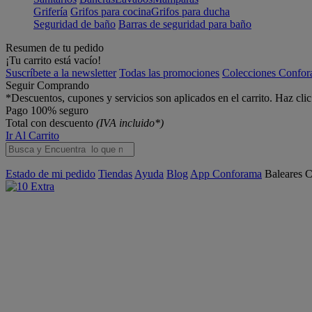
Grifería
Grifos para cocina
Grifos para ducha
Seguridad de baño
Barras de seguridad para baño
Resumen de tu pedido
¡Tu carrito está vacío!
Suscríbete a la newsletter
Todas las promociones
Colecciones Confo
Seguir Comprando
*Descuentos, cupones y servicios son aplicados en el carrito. Haz cli
Pago 100% seguro
Total con descuento
(IVA incluido*)
Ir Al Carrito
Estado de mi pedido
Tiendas
Ayuda
Blog
App Conforama
Baleares
C