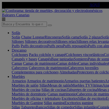
🔵Cambia tu electro con
-10% EXTRA
de descuento ☑️
AQUÍ
Baleares
Canarias
Sofás
Sofás
Chaise Longue
Rinconeras
Sofás cama
Sofás 2 plazas
Sofá
Sillones
Sillones decorativos
Sillones relax
Sillones relax levant
Puffs
Puffs decorativos
Puffs pera
Puffs reposapiés
Puffs con al
Descanso
Colchones
Packs colchón y canapé
Colchones viscoelásticos
Col
Canapés y bases
Canapés
Base tapizadas
Somieres
Patas de somi
Camas
Camas de matrimonio
Camas dobles
Camas individuales
Cabeceros
Cabeceros de matrimonio
Cabeceros juveniles
Complementos para colchones
Almohadas
Protectores de colch
Muebles
Armarios
Armarios de matrimonio
Armarios puertas batientes
Ar
Muebles de salón
Sillas
Mesas de salón
Muebles TV
Vitrinas
Apa
Muebles de cocina
Sillas de cocinas
Taburetes de cocina
Mesas d
Muebles de dormitorio
Camas matrimonio
Cabeceros de matrim
Muebles de oficina y teletrabajo
Escritorios
Sillas de escritorio
Es
Muebles de Gaming
Sillas gaming
Escritorios gaming
Sillas
Taburetes
Bancos
Sillas de comedor
Sillas infantiles
Complem