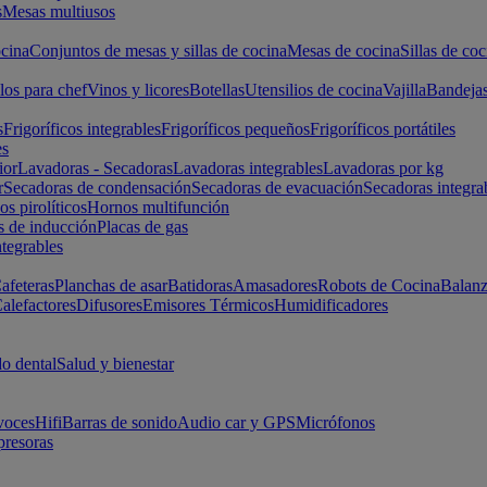
s
Mesas multiusos
cina
Conjuntos de mesas y sillas de cocina
Mesas de cocina
Sillas de coc
los para chef
Vinos y licores
Botellas
Utensilios de cocina
Vajilla
Bandeja
s
Frigoríficos integrables
Frigoríficos pequeños
Frigoríficos portátiles
es
ior
Lavadoras - Secadoras
Lavadoras integrables
Lavadoras por kg
r
Secadoras de condensación
Secadoras de evacuación
Secadoras integra
s pirolíticos
Hornos multifunción
s de inducción
Placas de gas
ntegrables
afeteras
Planchas de asar
Batidoras
Amasadores
Robots de Cocina
Balanz
alefactores
Difusores
Emisores Térmicos
Humidificadores
o dental
Salud y bienestar
voces
Hifi
Barras de sonido
Audio car y GPS
Micrófonos
presoras