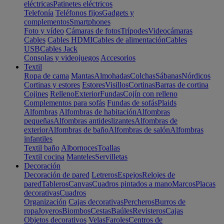
eléctricas
Patinetes eléctricos
Telefonía
Teléfonos fijos
Gadgets y
complementos
Smartphones
Foto y vídeo
Cámaras de fotos
Trípodes
Videocámaras
Cables
Cables HDMI
Cables de alimentación
Cables
USB
Cables Jack
Consolas y videojuegos
Accesorios
Textil
Ropa de cama
Mantas
Almohadas
Colchas
Sábanas
Nórdicos
Cortinas y estores
Estores
Visillos
Cortinas
Barras de cortina
Cojines
Relleno
Exterior
Fundas
Cojín con relleno
Complementos para sofás
Fundas de sofás
Plaids
Alfombras
Alfombras de habitación
Alfombras
pequeñas
Alfombras antideslizantes
Alfombras de
exterior
Alfombras de baño
Alfombras de salón
Alfombras
infantiles
Textil baño
Albornoces
Toallas
Textil cocina
Manteles
Servilletas
Decoración
Decoración de pared
Letreros
Espejos
Relojes de
pared
Tableros
Canvas
Cuadros pintados a mano
Marcos
Placas
decorativas
Cuadros
Organización
Cajas decorativas
Percheros
Burros de
ropa
Joyeros
Biombos
Cestas
Baúles
Revisteros
Cajas
Objetos decorativos
Velas
Faroles
Centros de