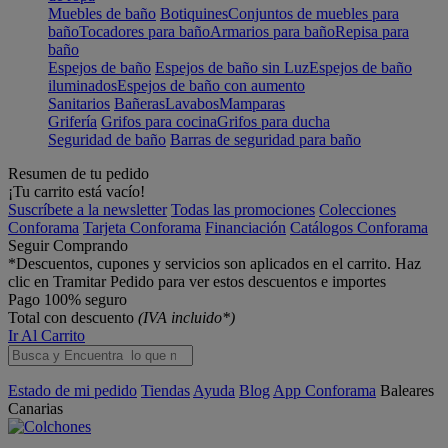
Muebles de baño
Botiquines
Conjuntos de muebles para
baño
Tocadores para baño
Armarios para baño
Repisa para
baño
Espejos de baño
Espejos de baño sin Luz
Espejos de baño
iluminados
Espejos de baño con aumento
Sanitarios
Bañeras
Lavabos
Mamparas
Grifería
Grifos para cocina
Grifos para ducha
Seguridad de baño
Barras de seguridad para baño
Resumen de tu pedido
¡Tu carrito está vacío!
Suscríbete a la newsletter
Todas las promociones
Colecciones
Conforama
Tarjeta Conforama
Financiación
Catálogos Conforama
Seguir Comprando
*Descuentos, cupones y servicios son aplicados en el carrito. Haz
clic en Tramitar Pedido para ver estos descuentos e importes
Pago 100% seguro
Total con descuento
(IVA incluido*)
Ir Al Carrito
Estado de mi pedido
Tiendas
Ayuda
Blog
App Conforama
Baleares
Canarias