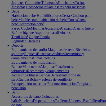
Juguetes
Columpios
Toboganes
Hinchables
Casitas
Mascotas
Comederos
Jaulas
Casetas para mascotas
Bebé
Habitación bebé
Humidificadores
Cestas
Colchón para
bebé
Muebles para habitación de bebé
Cunas
Cama
bebé
Decoración bebé
Paseo
Coche
Mochilas
Accesorios
Capazos
Carrito ligero
Baño e higiene
Aspirador nasal
Orinales
Textil bebé
Cojines
Funda
Seguridad
Barreras
Deporte
Equipamiento de cardio
Máquinas de remo
Bicicletas
spinning
Elípticas
Bicicletas estáticas
Recambios y
complementos
Cintas
Rodillos
Equipamiento de musculación
Bancos
Mancuernas
Máquinas
Plataformas
vibratorias
Recambios y complementos
Accesorios fitness
Bandas
Barras
Plataforma de
step
Cuerdas
Bolas y esferas de equilibrio
Recuperación muscular
Electroestimulación
Terapia de
percusión
Baño
Accesorios de baño
Colgadores
baño
Papeleras
Dispensadores
Toalleros
Jaboneras
Escobillero
Port
de ropa