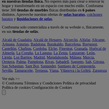
en nuestras tiendas física.
No esperes más para crear o renovar tu
hogar y transformarlo en un espacio con mucho estilo. Conforama
tiene 300
tiendas de muebles
físicas distribuidas en
6 países
distintos. Aproveche nuestras ofertas de
sofas baratos
,
colchones
baratos
y
liquidaciones de sofas
.
Conforama solo comercializa a través de su website o, físicamente,
en sus
tiendas de sofás
.
Alcalá de Guadaíra
,
Alcalá de Henares
,
Alcorcón
,
Alfafar
,
Alicante
,
Arinaga
,
Asturias
,
Badalona
,
Barakaldo
,
Barcelona
,
Burjassot
,
Castellón
,
Chafiras
,
Cordoba
,
Elche
,
Finestrat
,
Granada
,
Huércal de
Almería
,
La Coruña
,
La Laguna
,
La Zenia
,
Lanzarote
,
León
,
Lleida
,
Los Barrios
,
Madrid
,
Majadahonda
,
Málaga
,
Murcia
,
Orotava
,
Palma
,
Pamplona
,
Rivas
,
Sabadell
,
Sagunto
,
Salt, Girona
,
San Sebastian
,
Sant Boi
,
Santander
,
Santiago de Compostela
,
Sevilla
,
Tamaraceite
,
Terrassa
,
Viana
,
Vilanova i la Geltrú
,
Zaragoza
Ver más >>
© Conforama
Términos y Condiciones
Política de privacidad
Política de cookies
Configuración de Cookies