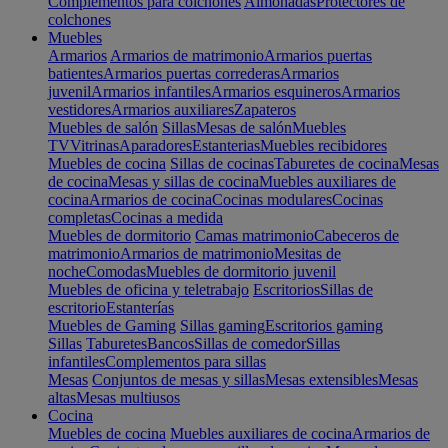
Complementos para colchones
Almohadas
Protectores de
colchones
Muebles
Armarios
Armarios de matrimonio
Armarios puertas
batientes
Armarios puertas correderas
Armarios
juvenil
Armarios infantiles
Armarios esquineros
Armarios
vestidores
Armarios auxiliares
Zapateros
Muebles de salón
Sillas
Mesas de salón
Muebles
TV
Vitrinas
Aparadores
Estanterias
Muebles recibidores
Muebles de cocina
Sillas de cocinas
Taburetes de cocina
Mesas
de cocina
Mesas y sillas de cocina
Muebles auxiliares de
cocina
Armarios de cocina
Cocinas modulares
Cocinas
completas
Cocinas a medida
Muebles de dormitorio
Camas matrimonio
Cabeceros de
matrimonio
Armarios de matrimonio
Mesitas de
noche
Comodas
Muebles de dormitorio juvenil
Muebles de oficina y teletrabajo
Escritorios
Sillas de
escritorio
Estanterías
Muebles de Gaming
Sillas gaming
Escritorios gaming
Sillas
Taburetes
Bancos
Sillas de comedor
Sillas
infantiles
Complementos para sillas
Mesas
Conjuntos de mesas y sillas
Mesas extensibles
Mesas
altas
Mesas multiusos
Cocina
Muebles de cocina
Muebles auxiliares de cocina
Armarios de