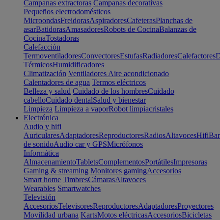
Campanas extractoras
Campanas decorativas
Pequeños electrodomésticos
Microondas
Freidoras
Aspiradores
Cafeteras
Planchas de
asar
Batidoras
Amasadores
Robots de Cocina
Balanzas de
Cocina
Tostadoras
Calefacción
Termoventiladores
Convectores
Estufas
Radiadores
Calefactores
D
Térmicos
Humidificadores
Climatización
Ventiladores
Aire acondicionado
Calentadores de agua
Termos eléctricos
Belleza y salud
Cuidado de los hombres
Cuidado
cabello
Cuidado dental
Salud y bienestar
Limpieza
Limpieza a vapor
Robot limpiacristales
Electrónica
Audio y hifi
Auriculares
Adaptadores
Reproductores
Radios
Altavoces
Hifi
Bar
de sonido
Audio car y GPS
Micrófonos
Informática
Almacenamiento
Tablets
Complementos
Portátiles
Impresoras
Gaming & streaming
Monitores gaming
Accesorios
Smart home
Timbres
Cámaras
Altavoces
Wearables
Smartwatches
Televisión
Accesorios
Televisores
Reproductores
Adaptadores
Proyectores
Movilidad urbana
Karts
Motos eléctricas
Accesorios
Bicicletas