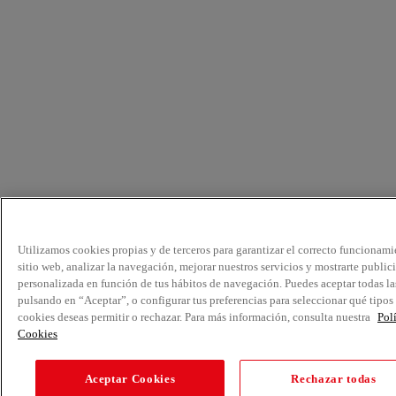
Utilizamos cookies propias y de terceros para garantizar el correcto funcionami
sitio web, analizar la navegación, mejorar nuestros servicios y mostrarte public
personalizada en función de tus hábitos de navegación. Puedes aceptar todas la
pulsando en “Aceptar”, o configurar tus preferencias para seleccionar qué tipos
cookies deseas permitir o rechazar. Para más información, consulta nuestra
Pol
Cookies
Aceptar Cookies
Rechazar todas