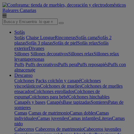
Baleares
Canarias
Sofás
Sofás
Chaise Longue
Rinconeras
Sofás cama
Sofás 2
plazas
Sofás 3 plazas
Sofás de piel
Sofás relax
Sofás
exterior
Divanes
Sillones
Sillones decorativos
Sillones relax
Sillones relax
levantapersonas
Puffs
Puffs decorativos
Puffs pera
Puffs reposapiés
Puffs con
almacenaje
Descanso
Colchones
Packs colchón y canapé
Colchones
viscoelásticos
Colchones de muelles
Colchones de muelles
ensacados
Colchones enrollados
Colchones de
espuma
Colchones para bebé
Colchones hinchables
Canapés y bases
Canapés
Base tapizadas
Somieres
Patas de
somieres
Camas
Camas de matrimonio
Camas dobles
Camas
individuales
Camas juveniles
Camas infantiles
Literas
Camas
nido
Cabeceros
Cabeceros de matrimonio
Cabeceros juveniles