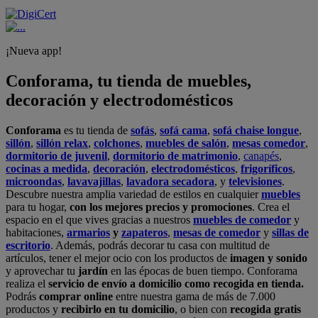
¡Nueva app!
Conforama, tu tienda de muebles,
decoración y electrodomésticos
Conforama
es tu tienda de
sofás
,
sofá cama
,
sofá chaise longue
,
sillón
,
sillón relax
,
colchones
,
muebles de salón
,
mesas comedor
,
dormitorio de juvenil
,
dormitorio de matrimonio
,
canapés
,
cocinas a medida
,
decoración
,
electrodomésticos
,
frigoríficos
,
microondas
,
lavavajillas
,
lavadora secadora
, y
televisiones
.
Descubre nuestra amplia variedad de estilos en cualquier
muebles
para tu hogar,
con los mejores precios y promociones
. Crea el
espacio en el que vives gracias a nuestros
muebles de comedor
y
habitaciones,
armarios
y
zapateros
,
mesas de comedor
y
sillas de
escritorio
. Además, podrás decorar tu casa con multitud de
artículos, tener el mejor ocio con los productos de
imagen y sonido
y aprovechar tu
jardín
en las épocas de buen tiempo. Conforama
realiza el
servicio de envío a domicilio como recogida en tienda.
Podrás
comprar online
entre nuestra gama de más de 7.000
productos y
recibirlo en tu domicilio
, o bien con
recogida gratis