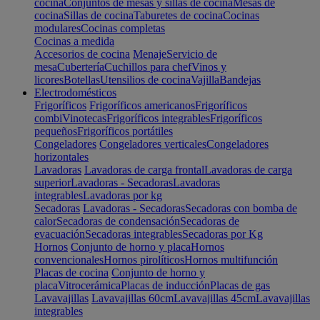
cocina
Conjuntos de mesas y sillas de cocina
Mesas de
cocina
Sillas de cocina
Taburetes de cocina
Cocinas
modulares
Cocinas completas
Cocinas a medida
Accesorios de cocina
Menaje
Servicio de
mesa
Cubertería
Cuchillos para chef
Vinos y
licores
Botellas
Utensilios de cocina
Vajilla
Bandejas
Electrodomésticos
Frigoríficos
Frigoríficos americanos
Frigoríficos
combi
Vinotecas
Frigoríficos integrables
Frigoríficos
pequeños
Frigoríficos portátiles
Congeladores
Congeladores verticales
Congeladores
horizontales
Lavadoras
Lavadoras de carga frontal
Lavadoras de carga
superior
Lavadoras - Secadoras
Lavadoras
integrables
Lavadoras por kg
Secadoras
Lavadoras - Secadoras
Secadoras con bomba de
calor
Secadoras de condensación
Secadoras de
evacuación
Secadoras integrables
Secadoras por Kg
Hornos
Conjunto de horno y placa
Hornos
convencionales
Hornos pirolíticos
Hornos multifunción
Placas de cocina
Conjunto de horno y
placa
Vitrocerámica
Placas de inducción
Placas de gas
Lavavajillas
Lavavajillas 60cm
Lavavajillas 45cm
Lavavajillas
integrables