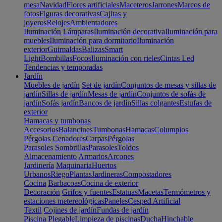
mesa
Navidad
Flores artificiales
Maceteros
Jarrones
Marcos de
fotos
Figuras decorativas
Cajitas y
joyeros
Relojes
Ambientadores
Iluminación
Lámparas
Iluminación decorativa
Iluminación para
muebles
Iluminación para dormitorio
Iluminación
exterior
Guirnaldas
Balizas
Smart
Light
Bombillas
Focos
Iluminación con rieles
Cintas Led
Tendencias y temporadas
Jardín
Muebles de jardín
Set de jardín
Conjuntos de mesas y sillas de
jardín
Sillas de jardín
Mesas de jardín
Conjuntos de sofás de
jardín
Sofás jardín
Bancos de jardín
Sillas colgantes
Estufas de
exterior
Hamacas y tumbonas
Accesorios
Balancines
Tumbonas
Hamacas
Columpios
Pérgolas
Cenadores
Carpas
Pérgolas
Parasoles
Sombrillas
Parasoles
Toldos
Almacenamiento
Armarios
Arcones
Jardinería
Maquinaria
Huertos
Urbanos
Riego
Plantas
Jardineras
Compostadores
Cocina
Barbacoas
Cocina de exterior
Decoración
Grifos y fuentes
Estatuas
Macetas
Termómetros y
estaciones metereológicas
Paneles
Cesped Artificial
Textil
Cojines de jardín
Fundas de jardín
Piscina
Plegable
Limpieza de piscinas
Ducha
Hinchable