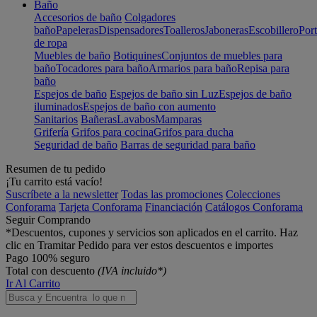
Baño
Accesorios de baño
Colgadores
baño
Papeleras
Dispensadores
Toalleros
Jaboneras
Escobillero
Port
de ropa
Muebles de baño
Botiquines
Conjuntos de muebles para
baño
Tocadores para baño
Armarios para baño
Repisa para
baño
Espejos de baño
Espejos de baño sin Luz
Espejos de baño
iluminados
Espejos de baño con aumento
Sanitarios
Bañeras
Lavabos
Mamparas
Grifería
Grifos para cocina
Grifos para ducha
Seguridad de baño
Barras de seguridad para baño
Resumen de tu pedido
¡Tu carrito está vacío!
Suscríbete a la newsletter
Todas las promociones
Colecciones
Conforama
Tarjeta Conforama
Financiación
Catálogos Conforama
Seguir Comprando
*Descuentos, cupones y servicios son aplicados en el carrito. Haz
clic en Tramitar Pedido para ver estos descuentos e importes
Pago 100% seguro
Total con descuento
(IVA incluido*)
Ir Al Carrito