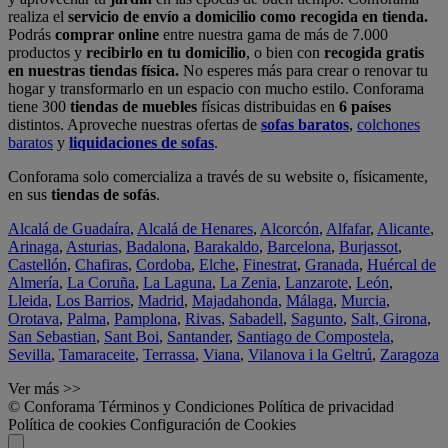
realiza el
servicio de envío a domicilio como recogida en tienda.
Podrás
comprar online
entre nuestra gama de más de 7.000
productos y
recibirlo en tu domicilio
, o bien con
recogida gratis
en nuestras tiendas física.
No esperes más para crear o renovar tu
hogar y transformarlo en un espacio con mucho estilo. Conforama
tiene 300
tiendas de muebles
físicas distribuidas en
6 países
distintos. Aproveche nuestras ofertas de
sofas baratos
,
colchones
baratos
y
liquidaciones de sofas
.
Conforama solo comercializa a través de su website o, físicamente,
en sus
tiendas de sofás
.
Alcalá de Guadaíra
,
Alcalá de Henares
,
Alcorcón
,
Alfafar
,
Alicante
,
Arinaga
,
Asturias
,
Badalona
,
Barakaldo
,
Barcelona
,
Burjassot
,
Castellón
,
Chafiras
,
Cordoba
,
Elche
,
Finestrat
,
Granada
,
Huércal de
Almería
,
La Coruña
,
La Laguna
,
La Zenia
,
Lanzarote
,
León
,
Lleida
,
Los Barrios
,
Madrid
,
Majadahonda
,
Málaga
,
Murcia
,
Orotava
,
Palma
,
Pamplona
,
Rivas
,
Sabadell
,
Sagunto
,
Salt, Girona
,
San Sebastian
,
Sant Boi
,
Santander
,
Santiago de Compostela
,
Sevilla
,
Tamaraceite
,
Terrassa
,
Viana
,
Vilanova i la Geltrú
,
Zaragoza
Ver más >>
© Conforama
Términos y Condiciones
Política de privacidad
Política de cookies
Configuración de Cookies