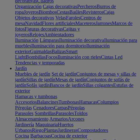
decorativas
Cuadros
Organización
Cajas decorativas
Percheros
Burros de
ropa
Joyeros
Biombos
Cestas
Baúles
Revisteros
Cajas
Objetos decorativos
Velas
Faroles
Centros de
mesa
Navidad
Flores artificiales
Maceteros
Jarrones
Marcos de
fotos
Figuras decorativas
Cajitas y
joyeros
Relojes
Ambientadores
Iluminación
Lámparas
Iluminación decorativa
Iluminación para
muebles
Iluminación para dormitorio
Iluminación
exterior
Guirnaldas
Balizas
Smart
Light
Bombillas
Focos
Iluminación con rieles
Cintas Led
Tendencias y temporadas
Jardín
Muebles de jardín
Set de jardín
Conjuntos de mesas y sillas de
jardín
Sillas de jardín
Mesas de jardín
Conjuntos de sofás de
jardín
Sofás jardín
Bancos de jardín
Sillas colgantes
Estufas de
exterior
Hamacas y tumbonas
Accesorios
Balancines
Tumbonas
Hamacas
Columpios
Pérgolas
Cenadores
Carpas
Pérgolas
Parasoles
Sombrillas
Parasoles
Toldos
Almacenamiento
Armarios
Arcones
Jardinería
Maquinaria
Huertos
Urbanos
Riego
Plantas
Jardineras
Compostadores
Cocina
Barbacoas
Cocina de exterior