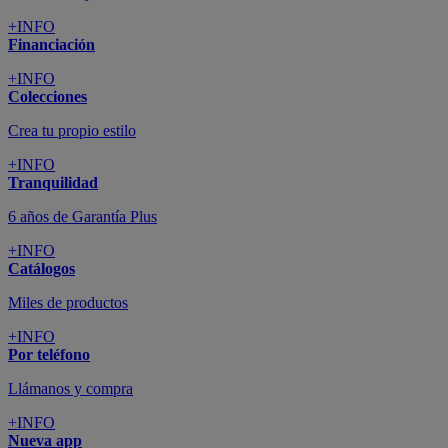
+INFO
Financiación
+INFO
Colecciones
Crea tu propio estilo
+INFO
Tranquilidad
6 años de Garantía Plus
+INFO
Catálogos
Miles de productos
+INFO
Por teléfono
Llámanos y compra
+INFO
Nueva app