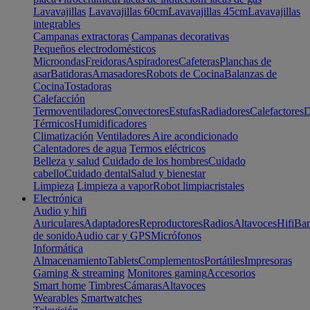
Lavavajillas
Lavavajillas 60cm
Lavavajillas 45cm
Lavavajillas
integrables
Campanas extractoras
Campanas decorativas
Pequeños electrodomésticos
Microondas
Freidoras
Aspiradores
Cafeteras
Planchas de
asar
Batidoras
Amasadores
Robots de Cocina
Balanzas de
Cocina
Tostadoras
Calefacción
Termoventiladores
Convectores
Estufas
Radiadores
Calefactores
D
Térmicos
Humidificadores
Climatización
Ventiladores
Aire acondicionado
Calentadores de agua
Termos eléctricos
Belleza y salud
Cuidado de los hombres
Cuidado
cabello
Cuidado dental
Salud y bienestar
Limpieza
Limpieza a vapor
Robot limpiacristales
Electrónica
Audio y hifi
Auriculares
Adaptadores
Reproductores
Radios
Altavoces
Hifi
Bar
de sonido
Audio car y GPS
Micrófonos
Informática
Almacenamiento
Tablets
Complementos
Portátiles
Impresoras
Gaming & streaming
Monitores gaming
Accesorios
Smart home
Timbres
Cámaras
Altavoces
Wearables
Smartwatches