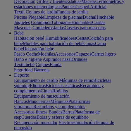
Decoración
Grifos y fuentes
Estatuas
Macetas
Termómetros y
estaciones metereológicas
Paneles
Cesped Artificial
Textil
Cojines de jardín
Fundas de jardín
Piscina
Plegable
Limpieza de piscinas
Ducha
Hinchable
Juguetes
Columpios
Toboganes
Hinchables
Casitas
Mascotas
Comederos
Jaulas
Casetas para mascotas
Bebé
Habitación bebé
Humidificadores
Cestas
Colchón para
bebé
Muebles para habitación de bebé
Cunas
Cama
bebé
Decoración bebé
Paseo
Coche
Mochilas
Accesorios
Capazos
Carrito ligero
Baño e higiene
Aspirador nasal
Orinales
Textil bebé
Cojines
Funda
Seguridad
Barreras
Deporte
Equipamiento de cardio
Máquinas de remo
Bicicletas
spinning
Elípticas
Bicicletas estáticas
Recambios y
complementos
Cintas
Rodillos
Equipamiento de musculación
Bancos
Mancuernas
Máquinas
Plataformas
vibratorias
Recambios y complementos
Accesorios fitness
Bandas
Barras
Plataforma de
step
Cuerdas
Bolas y esferas de equilibrio
Recuperación muscular
Electroestimulación
Terapia de
percusión