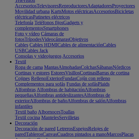
Televisión
Accesorios
Televisores
Reproductores
Adaptadores
Proyectores
Movilidad urbana
Karts
Motos eléctricas
Accesorios
Bicicletas
eléctricas
Patinetes eléctricos
Telefonía
Teléfonos fijos
Gadgets y
complementos
Smartphones
Foto y vídeo
Cámaras de
fotos
Trípodes
Videocámaras
Objetivos
Cables
Cables HDMI
Cables de alimentación
Cables
USB
Cables Jack
Consolas y videojuegos
Accesorios
Textil
Ropa de cama
Mantas
Almohadas
Colchas
Sábanas
Nórdicos
Cortinas y estores
Estores
Visillos
Cortinas
Barras de cortina
Cojines
Relleno
Exterior
Fundas
Cojín con relleno
Complementos para sofás
Fundas de sofás
Plaids
Alfombras
Alfombras de habitación
Alfombras
pequeñas
Alfombras antideslizantes
Alfombras de
exterior
Alfombras de baño
Alfombras de salón
Alfombras
infantiles
Textil baño
Albornoces
Toallas
Textil cocina
Manteles
Servilletas
Decoración
Decoración de pared
Letreros
Espejos
Relojes de
pared
Tableros
Canvas
Cuadros pintados a mano
Marcos
Placas