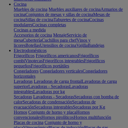
Cocina
Muebles de cocina
Muebles auxiliares de cocina
Armarios de
cocina
Conjuntos de mesas y sillas de cocina
Mesas de
cocina
Sillas de cocina
Taburetes de cocina
Cocinas
modulares
Cocinas completas
Cocinas a medida
Accesorios de cocina
Menaje
Servicio de
mesa
Cubertería
Cuchillos para chef
Vinos y
licores
Botellas
Utensilios de cocina
Vajilla
Bandejas
Electrodomésticos
Frigoríficos
Frigoríficos americanos
Frigoríficos
combi
Vinotecas
Frigoríficos integrables
Frigoríficos
pequeños
Frigoríficos portátiles
Congeladores
Congeladores verticales
Congeladores
horizontales
Lavadoras
Lavadoras de carga frontal
Lavadoras de carga
superior
Lavadoras - Secadoras
Lavadoras
integrables
Lavadoras por kg
Secadoras
Lavadoras - Secadoras
Secadoras con bomba de
calor
Secadoras de condensación
Secadoras de
evacuación
Secadoras integrables
Secadoras por Kg
Hornos
Conjunto de horno y placa
Hornos
convencionales
Hornos pirolíticos
Hornos multifunción
Placas de cocina
Conjunto de horno y
placa
Vitrocerámica
Placas de inducción
Placas de gas