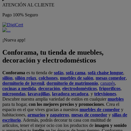
ATENCIÓN AL CLIENTE
Pago 100% Seguro
¡Nueva app!
Conforama, tu tienda de muebles,
decoración y electrodomésticos
Conforama
es tu tienda de
sofás
,
sofá cama
,
sofá chaise longue
,
sillón
,
sillón relax
,
colchones
,
muebles de salón
,
mesas comedor
,
dormitorio de juvenil
,
dormitorio de matrimonio
,
canapés
,
cocinas a medida
,
decoración
,
electrodomésticos
,
frigoríficos
,
microondas
,
lavavajillas
,
lavadora secadora
, y
televisiones
.
Descubre nuestra amplia variedad de estilos en cualquier
muebles
para tu hogar,
con los mejores precios y promociones
. Crea el
espacio en el que vives gracias a nuestros
muebles de comedor
y
habitaciones,
armarios
y
zapateros
,
mesas de comedor
y
sillas de
escritorio
. Además, podrás decorar tu casa con multitud de
artículos, tener el mejor ocio con los productos de
imagen y sonido
y aprovechar tu
jardín
en las épocas de buen tiempo. Conforama