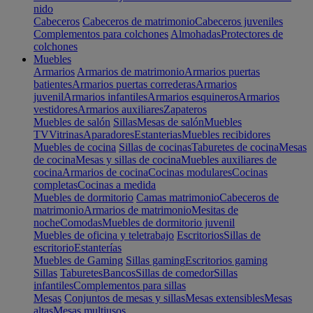
nido
Cabeceros
Cabeceros de matrimonio
Cabeceros juveniles
Complementos para colchones
Almohadas
Protectores de
colchones
Muebles
Armarios
Armarios de matrimonio
Armarios puertas
batientes
Armarios puertas correderas
Armarios
juvenil
Armarios infantiles
Armarios esquineros
Armarios
vestidores
Armarios auxiliares
Zapateros
Muebles de salón
Sillas
Mesas de salón
Muebles
TV
Vitrinas
Aparadores
Estanterias
Muebles recibidores
Muebles de cocina
Sillas de cocinas
Taburetes de cocina
Mesas
de cocina
Mesas y sillas de cocina
Muebles auxiliares de
cocina
Armarios de cocina
Cocinas modulares
Cocinas
completas
Cocinas a medida
Muebles de dormitorio
Camas matrimonio
Cabeceros de
matrimonio
Armarios de matrimonio
Mesitas de
noche
Comodas
Muebles de dormitorio juvenil
Muebles de oficina y teletrabajo
Escritorios
Sillas de
escritorio
Estanterías
Muebles de Gaming
Sillas gaming
Escritorios gaming
Sillas
Taburetes
Bancos
Sillas de comedor
Sillas
infantiles
Complementos para sillas
Mesas
Conjuntos de mesas y sillas
Mesas extensibles
Mesas
altas
Mesas multiusos