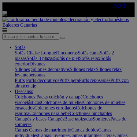
🔵Cambia tu electro con
-10% EXTRA
de descuento ☑️
AQUÍ
Baleares
Canarias
Sofás
Sofás
Chaise Longue
Rinconeras
Sofás cama
Sofás 2
plazas
Sofás 3 plazas
Sofás de piel
Sofás relax
Sofás
exterior
Divanes
Sillones
Sillones decorativos
Sillones relax
Sillones relax
levantapersonas
Puffs
Puffs decorativos
Puffs pera
Puffs reposapiés
Puffs con
almacenaje
Descanso
Colchones
Packs colchón y canapé
Colchones
viscoelásticos
Colchones de muelles
Colchones de muelles
ensacados
Colchones enrollados
Colchones de
espuma
Colchones para bebé
Colchones hinchables
Canapés y bases
Canapés
Base tapizadas
Somieres
Patas de
somieres
Camas
Camas de matrimonio
Camas dobles
Camas
individuales
Camas juveniles
Camas infantiles
Literas
Camas